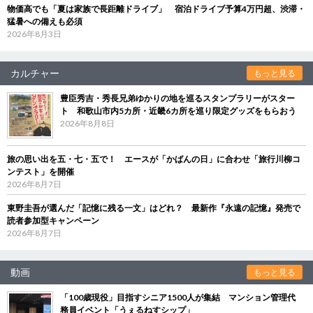
物価高でも「夏は家族で長距離ドライブ」 宿泊ドライブ予算4万円超、渋滞・
猛暑への備えも必須
2026年8月3日
カルチャー
もっと見る
豊臣秀吉・秀長兄弟ゆかりの地を巡るスタンプラリーがスター
ト 和歌山市内5カ所・近畿6カ所を巡り限定グッズをもらおう
2026年8月8日
旅の思い出を五・七・五で！ エースが「かばんの日」に合わせ「旅行川柳コ
ンテスト」を開催
2026年8月7日
東野圭吾が選んだ「記憶に残る一文」はどれ？ 最新作『永遠の記憶』発売で
読者参加型キャンペーン
2026年8月7日
動画
もっと見る
「100歳現役」目指すシニア1500人が集結 マンション管理代
務員イベント「うぇるねすシップ」