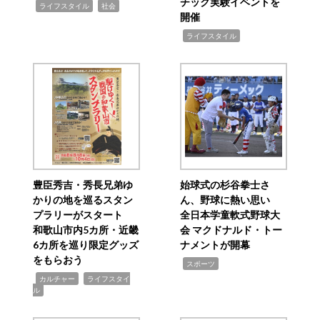
チック実験イベントを
,
,
ライフスタイル
社会
開催
,
ライフスタイル
豊臣秀吉・秀長兄弟ゆ
始球式の杉谷拳士さ
かりの地を巡るスタン
ん、野球に熱い思い
プラリーがスタート
全日本学童軟式野球大
和歌山市内5カ所・近畿
会 マクドナルド・トー
6カ所を巡り限定グッズ
ナメントが開幕
をもらおう
,
スポーツ
,
,
カルチャー
ライフスタイ
ル