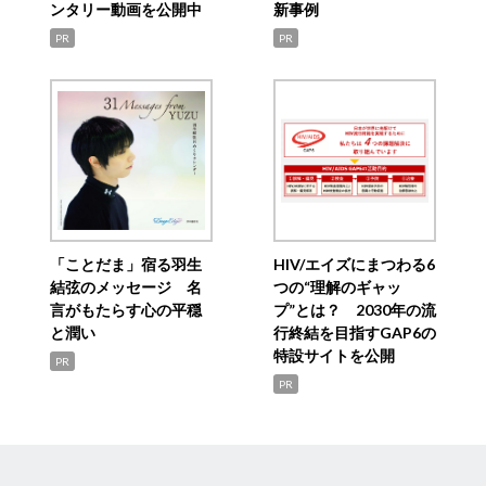
ンタリー動画を公開中
新事例
PR
PR
「ことだま」宿る羽生
HIV/エイズにまつわる6
結弦のメッセージ 名
つの“理解のギャッ
言がもたらす心の平穏
プ”とは？ 2030年の流
と潤い
行終結を目指すGAP6の
特設サイトを公開
PR
PR