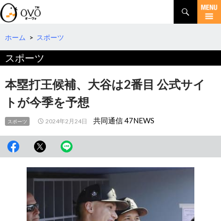
検
索
コ
ン
テ
ホーム
>
スポーツ
ン
スポーツ
ツ
へ
移
本塁打王候補、大谷は2番目 公式サイ
動
トが今季を予想
共同通信 47NEWS
2024年2月24日
スポーツ