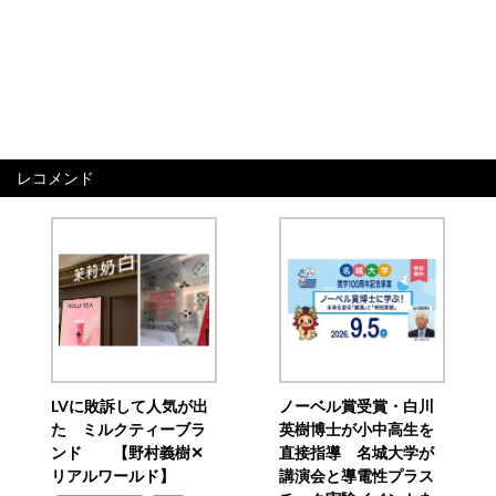
レコメンド
LVに敗訴して人気が出
ノーベル賞受賞・白川
た ミルクティーブラ
英樹博士が小中高生を
ンド 【野村義樹✕
直接指導 名城大学が
リアルワールド】
講演会と導電性プラス