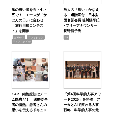
旅の思い出を五・七・
故人の「想い」かなえ
五で！ エースが「か
る 遺贈寄付 日本財
ばんの日」に合わせ
団名誉会長 笹川陽平氏
「旅行川柳コンテス
×フリーアナウンサー
ト」を開催
長野智子氏
,
,
,
おでかけ
ファッション
PR
ライフスタイル
CAR T細胞療法はチー
「第4回科学的人事アワ
ム医療だ！ 医療従事
ード2025」を開催 デ
者の情熱、患者さんの
ータとAIで変わる人事
思いを伝えるドキュメ
戦略 科学的人事の最