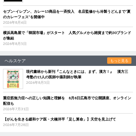
セブン‐イレブン、カレー15商品を一斉投入 名店監修から冷製うどんまで“夏
のカレーフェス”を開催中
2026年8月6日
横浜高島屋で「韓国市場」がスタート 人気グルメから雑貨まで約30ブランド
が集結
2026年8月5日
ヘルスケア
もっと見る
現代書林から新刊『こんなときには、まず、漢方！』 漢方三
考塾の15人の医師や薬剤師が執筆
2026年8月5日
重症筋無力症への正しい知識と理解を 8月8日広島市で公開講座、オンライン
配信も
2026年7月31日
【がんを生きる緩和ケア医・大橋洋平「足し算命」】天空を見上げて
2026年7月28日