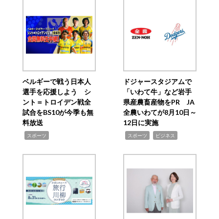
ベルギーで戦う日本人
ドジャースタジアムで
選手を応援しよう シ
「いわて牛」など岩手
ント＝トロイデン戦全
県産農畜産物をPR JA
試合をBS10が今季も無
全農いわてが8月10日～
料放送
12日に実施
,
,
,
スポーツ
スポーツ
ビジネス