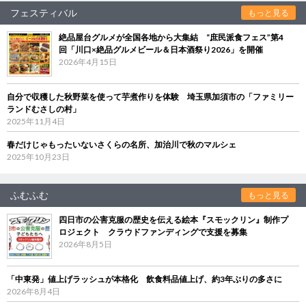
フェスティバル
もっと見る
絶品屋台グルメが全国各地から大集結 “庶民派食フェス”第4
回「川口×絶品グルメビール＆日本酒祭り2026」を開催
2026年4月15日
自分で収穫した秋野菜を使って芋煮作りを体験 埼玉県加須市の「ファミリー
ランドむさしの村」
2025年11月4日
春だけじゃもったいないさくらの名所、加治川で秋のマルシェ
2025年10月23日
ふむふむ
もっと見る
四日市の公害克服の歴史を伝える絵本『スモックリン』制作プ
ロジェクト クラウドファンディングで支援を募集
2026年8月5日
「中東発」値上げラッシュが本格化 飲食料品値上げ、約3年ぶりの多さに
2026年8月4日