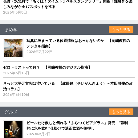
長野・筑北村で「ちくほくタイムトラベルスタンプラリー」開催！謎解きを楽
しみながら全17スポットを巡る
2026年8月8日
まめ学
もっと見る
写真に埋まっている位置情報はおっかないのか 【岡嶋教授の
デジタル指南】
2026年7月22日
ゼロトラストって何？ 【岡嶋教授のデジタル指南】
2026年6月18日
きっと大平元首相は泣いている 【政眼鏡（せいがんきょう）－本田雅俊の政
治コラム】
2026年6月10日
グルメ
もっと見る
ビールだけ飲むと倒れる「ふらつくビアグラス」発売 “強制
的に水を飲む”仕掛けで適正飲酒を後押し
2026年8月7日