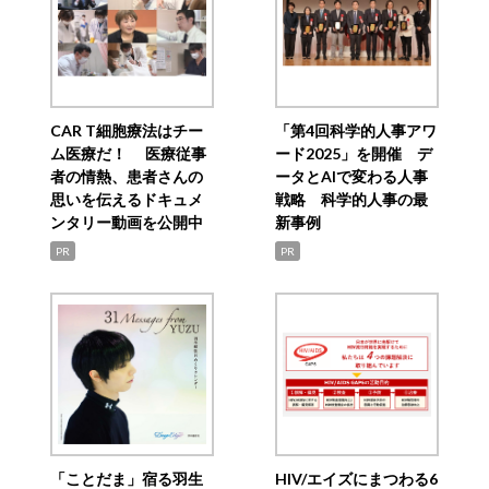
CAR T細胞療法はチー
「第4回科学的人事アワ
ム医療だ！ 医療従事
ード2025」を開催 デ
者の情熱、患者さんの
ータとAIで変わる人事
思いを伝えるドキュメ
戦略 科学的人事の最
ンタリー動画を公開中
新事例
PR
PR
「ことだま」宿る羽生
HIV/エイズにまつわる6