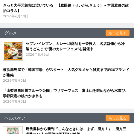
きっと大平元首相は泣いている 【政眼鏡（せいがんきょう）－本田雅俊の政
治コラム】
2026年6月10日
グルメ
もっと見る
セブン‐イレブン、カレー15商品を一斉投入 名店監修から冷
製うどんまで“夏のカレーフェス”を開催中
2026年8月6日
横浜高島屋で「韓国市場」がスタート 人気グルメから雑貨まで約30ブランド
が集結
2026年8月5日
「山梨県笛吹川フルーツ公園」でサマーフェス 富士山を眺めながら水遊び、
季節限定の桃のかき氷も
2026年8月3日
ヘルスケア
もっと見る
現代書林から新刊『こんなときには、まず、漢方！』 漢方三