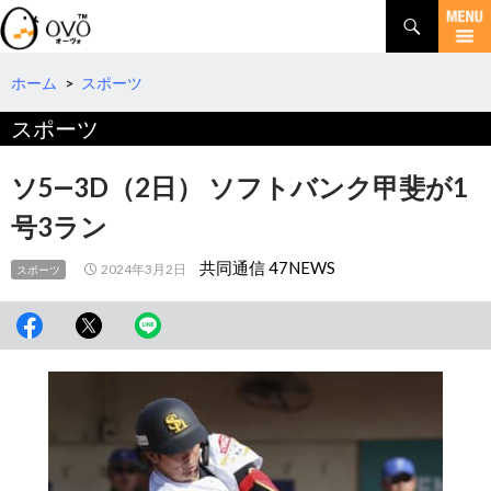
検
索
コ
ン
テ
ホーム
>
スポーツ
ン
スポーツ
ツ
へ
移
ソ5―3D（2日） ソフトバンク甲斐が1
動
号3ラン
共同通信 47NEWS
2024年3月2日
スポーツ