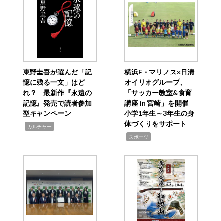
東野圭吾が選んだ「記
横浜F・マリノス×日清
憶に残る一文」はど
オイリオグループ、
れ？ 最新作『永遠の
「サッカー教室&食育
記憶』発売で読者参加
講座 in 宮崎」を開催
型キャンペーン
小学1年生～3年生の身
体づくりをサポート
,
カルチャー
,
スポーツ