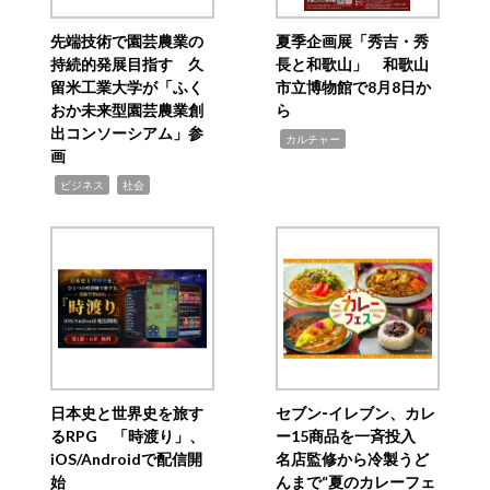
先端技術で園芸農業の
夏季企画展「秀吉・秀
持続的発展目指す 久
長と和歌山」 和歌山
留米工業大学が「ふく
市立博物館で8月8日か
おか未来型園芸農業創
ら
出コンソーシアム」参
,
カルチャー
画
,
,
ビジネス
社会
日本史と世界史を旅す
セブン‐イレブン、カレ
るRPG 「時渡り」、
ー15商品を一斉投入
iOS/Androidで配信開
名店監修から冷製うど
始
んまで“夏のカレーフェ