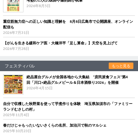
考塾の15人の医師や薬剤師が執筆
2026年8月5日
重症筋無力症への正しい知識と理解を 8月8日広島市で公開講座、オンライン
配信も
2026年7月31日
【がんを生きる緩和ケア医・大橋洋平「足し算命」】天空を見上げて
2026年7月28日
フェスティバル
もっと見る
絶品屋台グルメが全国各地から大集結 “庶民派食フェス”第4
回「川口×絶品グルメビール＆日本酒祭り2026」を開催
2026年4月15日
自分で収穫した秋野菜を使って芋煮作りを体験 埼玉県加須市の「ファミリー
ランドむさしの村」
2025年11月4日
春だけじゃもったいないさくらの名所、加治川で秋のマルシェ
2025年10月23日