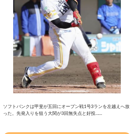
ソフトバンクは甲斐が五回にオープン戦1号3ランを左越えへ放
った。先発入りを狙う大関が3回無失点と好投……