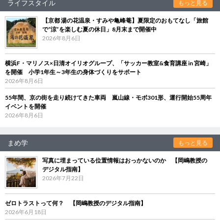
ライフスタイル
もっと見る
【京都 湯の花温泉・すみや亀峰菴】夏限定のおもてなし「旅館
で“涼”を楽しむ夏の休日」8月末まで開催中
2026年8月6日
横浜F・マリノス×日清オイリオグループ、「サッカー教室&食育講座 in 宮崎」
を開催 小学1年生～3年生の身体づくりをサポート
2026年8月6日
55年間、京の街を走り続けてきた車両 嵐山線・モボ301形、運行開始55周年
イベントを開催
2026年8月6日
まめ学
もっと見る
写真に埋まっている位置情報はおっかないのか 【岡嶋教授の
デジタル指南】
2026年7月22日
ゼロトラストって何？ 【岡嶋教授のデジタル指南】
2026年6月18日