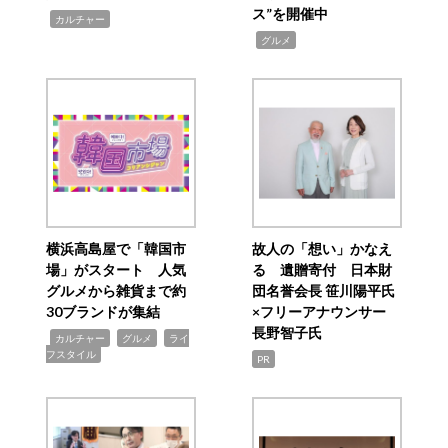
ス”を開催中
,
カルチャー
,
グルメ
横浜高島屋で「韓国市
故人の「想い」かなえ
場」がスタート 人気
る 遺贈寄付 日本財
グルメから雑貨まで約
団名誉会長 笹川陽平氏
30ブランドが集結
×フリーアナウンサー
長野智子氏
,
,
,
カルチャー
グルメ
ライ
フスタイル
PR