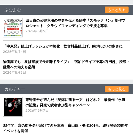
ふむふむ
もっと見る
四日市の公害克服の歴史を伝える絵本『スモックリン』制作プ
ロジェクト クラウドファンディングで支援を募集
2026年8月5日
「中東発」値上げラッシュが本格化 飲食料品値上げ、約3年ぶりの多さに
2026年8月4日
物価高でも「夏は家族で長距離ドライブ」 宿泊ドライブ予算4万円超、渋滞・
猛暑への備えも必須
2026年8月3日
カルチャー
もっと見る
東野圭吾が選んだ「記憶に残る一文」はどれ？ 最新作『永遠
の記憶』発売で読者参加型キャンペーン
2026年8月7日
55年間、京の街を走り続けてきた車両 嵐山線・モボ301形、運行開始55周年
イベントを開催