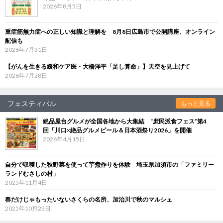
2026年8月5日
重症筋無力症への正しい知識と理解を 8月8日広島市で公開講座、オンライン
配信も
2026年7月31日
【がんを生きる緩和ケア医・大橋洋平「足し算命」】天空を見上げて
2026年7月28日
フェスティバル
もっと見る
絶品屋台グルメが全国各地から大集結 “庶民派食フェス”第4
回「川口×絶品グルメビール＆日本酒祭り2026」を開催
2026年4月15日
自分で収穫した秋野菜を使って芋煮作りを体験 埼玉県加須市の「ファミリー
ランドむさしの村」
2025年11月4日
春だけじゃもったいないさくらの名所、加治川で秋のマルシェ
2025年10月23日