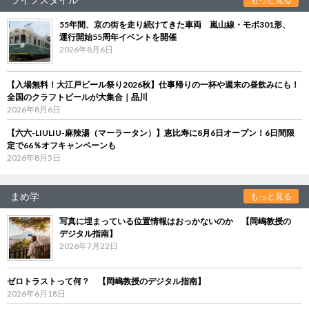
55年間、京の街を走り続けてきた車両 嵐山線・モボ301形、
運行開始55周年イベントを開催
2026年8月6日
【入場無料！大江戸ビール祭り2026秋】仕事帰りの一杯や週末の昼飲みにも！
全国のクラフトビールが大集合｜品川
2026年8月6日
【六六-LIULIU-麻辣湯（マーラータン）】恵比寿に8月6日オープン！6日間限
定で66％オフキャンペーンも
2026年8月5日
まめ学
もっと見る
写真に埋まっている位置情報はおっかないのか 【岡嶋教授の
デジタル指南】
2026年7月22日
ゼロトラストって何？ 【岡嶋教授のデジタル指南】
2026年6月18日