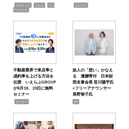
,
,
,
,
カルチャー
グルメ
ライ
ビジネス
フスタイル
不動産業界で来店率と
故人の「想い」かなえ
成約率を上げる方法を
る 遺贈寄付 日本財
伝授 いえらぶGROUP
団名誉会長 笹川陽平氏
が8月18、20日に無料
×フリーアナウンサー
セミナー
長野智子氏
,
ビジネス
PR