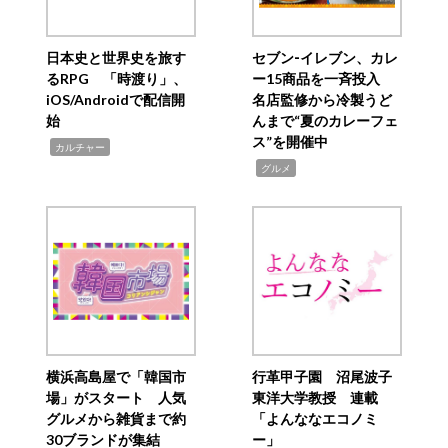
日本史と世界史を旅す
セブン‐イレブン、カレ
るRPG 「時渡り」、
ー15商品を一斉投入
iOS/Androidで配信開
名店監修から冷製うど
始
んまで“夏のカレーフェ
ス”を開催中
,
カルチャー
,
グルメ
横浜高島屋で「韓国市
行革甲子園 沼尾波子
場」がスタート 人気
東洋大学教授 連載
グルメから雑貨まで約
「よんななエコノミ
30ブランドが集結
ー」