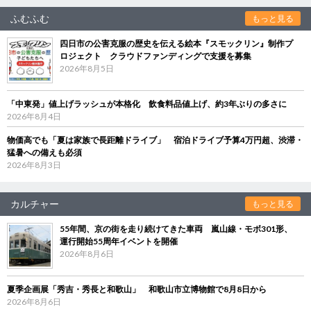
ふむふむ
もっと見る
四日市の公害克服の歴史を伝える絵本『スモックリン』制作プ
ロジェクト クラウドファンディングで支援を募集
2026年8月5日
「中東発」値上げラッシュが本格化 飲食料品値上げ、約3年ぶりの多さに
2026年8月4日
物価高でも「夏は家族で長距離ドライブ」 宿泊ドライブ予算4万円超、渋滞・
猛暑への備えも必須
2026年8月3日
カルチャー
もっと見る
55年間、京の街を走り続けてきた車両 嵐山線・モボ301形、
運行開始55周年イベントを開催
2026年8月6日
夏季企画展「秀吉・秀長と和歌山」 和歌山市立博物館で8月8日から
2026年8月6日