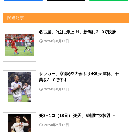
関連記事
名古屋、9位に浮上 J1、新潟に3―0で快勝
2024年9月18日
サッカー、京都が2大会ぶり4強 天皇杯、千
葉を3―0で下す
2024年9月18日
楽8―1ロ（18日） 楽天、5連勝で3位浮上
2024年9月18日