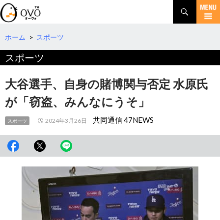
検
索
コ
ン
テ
ホーム
>
スポーツ
ン
スポーツ
ツ
へ
移
大谷選手、自身の賭博関与否定 水原氏
動
が「窃盗、みんなにうそ」
共同通信 47NEWS
2024年3月26日
スポーツ