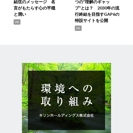
結弦のメッセージ 名
つの“理解のギャッ
言がもたらす心の平穏
プ”とは？ 2030年の流
と潤い
行終結を目指すGAP6の
特設サイトを公開
PR
PR