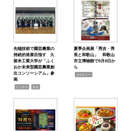
先端技術で園芸農業の
夏季企画展「秀吉・秀
持続的発展目指す 久
長と和歌山」 和歌山
留米工業大学が「ふく
市立博物館で8月8日か
おか未来型園芸農業創
ら
出コンソーシアム」参
,
カルチャー
画
,
,
ビジネス
社会