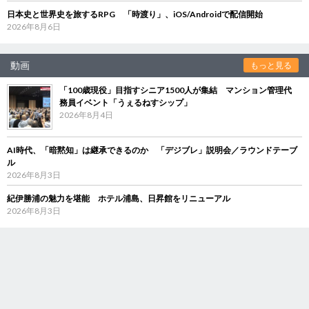
日本史と世界史を旅するRPG 「時渡り」、iOS/Androidで配信開始
2026年8月6日
動画
もっと見る
「100歳現役」目指すシニア1500人が集結 マンション管理代
務員イベント「うぇるねすシップ」
2026年8月4日
AI時代、「暗黙知」は継承できるのか 「デジブレ」説明会／ラウンドテーブ
ル
2026年8月3日
紀伊勝浦の魅力を堪能 ホテル浦島、日昇館をリニューアル
2026年8月3日