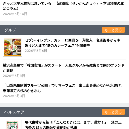
きっと大平元首相は泣いている 【政眼鏡（せいがんきょう）－本田雅俊の政
治コラム】
2026年6月10日
グルメ
もっと見る
セブン‐イレブン、カレー15商品を一斉投入 名店監修から冷
製うどんまで“夏のカレーフェス”を開催中
2026年8月6日
横浜高島屋で「韓国市場」がスタート 人気グルメから雑貨まで約30ブランド
が集結
2026年8月5日
「山梨県笛吹川フルーツ公園」でサマーフェス 富士山を眺めながら水遊び、
季節限定の桃のかき氷も
2026年8月3日
ヘルスケア
もっと見る
現代書林から新刊『こんなときには、まず、漢方！』 漢方三
考塾の15人の医師や薬剤師が執筆