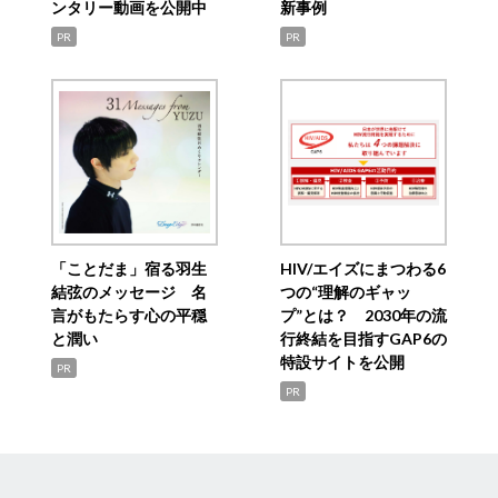
ンタリー動画を公開中
新事例
PR
PR
「ことだま」宿る羽生
HIV/エイズにまつわる6
結弦のメッセージ 名
つの“理解のギャッ
言がもたらす心の平穏
プ”とは？ 2030年の流
と潤い
行終結を目指すGAP6の
特設サイトを公開
PR
PR