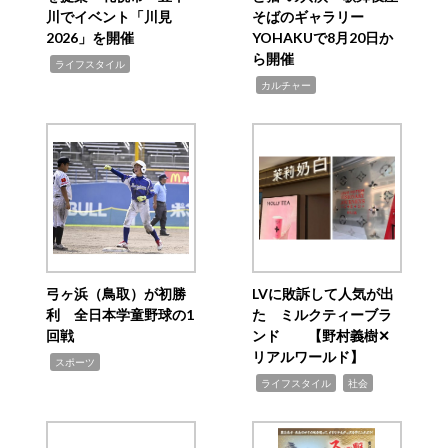
川でイベント「川見
そばのギャラリー
2026」を開催
YOHAKUで8月20日か
ら開催
,
ライフスタイル
,
カルチャー
弓ヶ浜（鳥取）が初勝
LVに敗訴して人気が出
利 全日本学童野球の1
た ミルクティーブラ
回戦
ンド 【野村義樹✕
リアルワールド】
,
スポーツ
,
,
ライフスタイル
社会