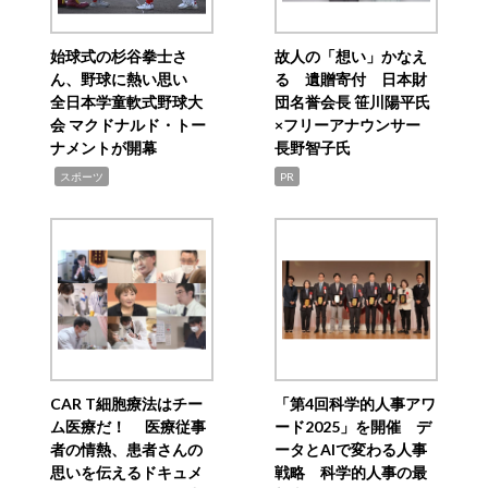
始球式の杉谷拳士さ
故人の「想い」かなえ
ん、野球に熱い思い
る 遺贈寄付 日本財
全日本学童軟式野球大
団名誉会長 笹川陽平氏
会 マクドナルド・トー
×フリーアナウンサー
ナメントが開幕
長野智子氏
,
スポーツ
PR
CAR T細胞療法はチー
「第4回科学的人事アワ
ム医療だ！ 医療従事
ード2025」を開催 デ
者の情熱、患者さんの
ータとAIで変わる人事
思いを伝えるドキュメ
戦略 科学的人事の最