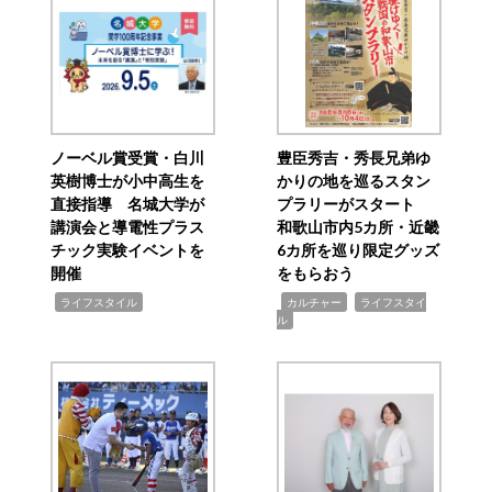
ノーベル賞受賞・白川
豊臣秀吉・秀長兄弟ゆ
英樹博士が小中高生を
かりの地を巡るスタン
直接指導 名城大学が
プラリーがスタート
講演会と導電性プラス
和歌山市内5カ所・近畿
チック実験イベントを
6カ所を巡り限定グッズ
開催
をもらおう
,
,
,
ライフスタイル
カルチャー
ライフスタイ
ル