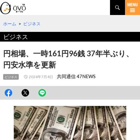
検
索
コ
ン
テ
ホーム
>
ビジネス
ン
ビジネス
ツ
へ
移
円相場、一時161円96銭 37年半ぶり、
動
円安水準を更新
共同通信 47NEWS
2024年7月4日
ビジネス