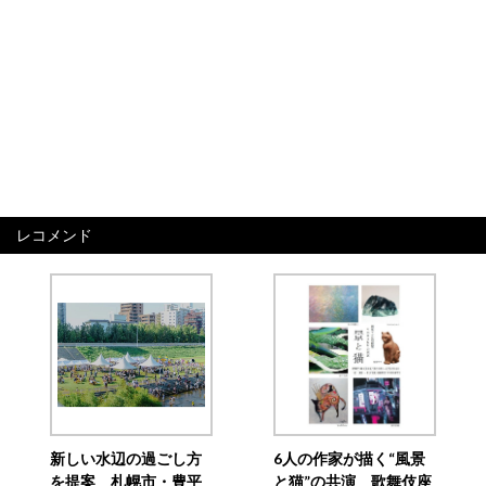
レコメンド
新しい水辺の過ごし方
6人の作家が描く“風景
を提案 札幌市・豊平
と猫”の共演 歌舞伎座