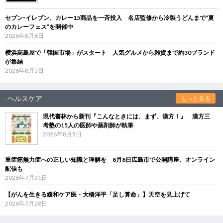
セブン‐イレブン、カレー15商品を一斉投入 名店監修から冷製うどんまで“夏
のカレーフェス”を開催中
2026年8月6日
横浜高島屋で「韓国市場」がスタート 人気グルメから雑貨まで約30ブランド
が集結
2026年8月5日
ヘルスケア
もっと見る
現代書林から新刊『こんなときには、まず、漢方！』 漢方三
考塾の15人の医師や薬剤師が執筆
2026年8月5日
重症筋無力症への正しい知識と理解を 8月8日広島市で公開講座、オンライン
配信も
2026年7月31日
【がんを生きる緩和ケア医・大橋洋平「足し算命」】天空を見上げて
2026年7月28日