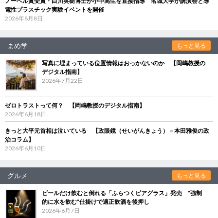
ノーベル賞受賞・白川英樹博士が小中高生を直接指導 名城大学が講演会と導
電性プラスチック実験イベントを開催
2026年8月8日
まめ学
もっと見る
写真に埋まっている位置情報はおっかないのか 【岡嶋教授の
デジタル指南】
2026年7月22日
ゼロトラストって何？ 【岡嶋教授のデジタル指南】
2026年6月18日
きっと大平元首相は泣いている 【政眼鏡（せいがんきょう）－本田雅俊の政
治コラム】
2026年6月10日
グルメ
もっと見る
ビールだけ飲むと倒れる「ふらつくビアグラス」発売 “強制
的に水を飲む”仕掛けで適正飲酒を後押し
2026年8月7日