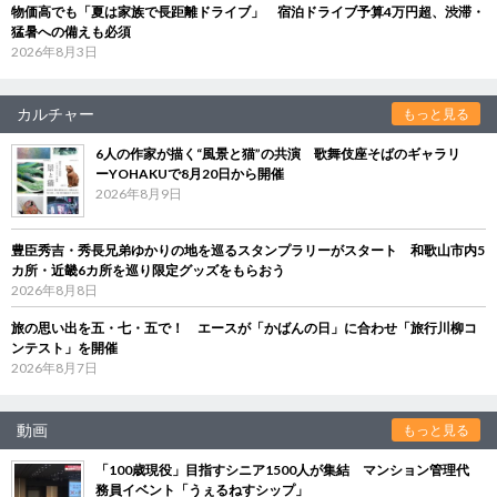
物価高でも「夏は家族で長距離ドライブ」 宿泊ドライブ予算4万円超、渋滞・
猛暑への備えも必須
2026年8月3日
カルチャー
もっと見る
6人の作家が描く“風景と猫”の共演 歌舞伎座そばのギャラリ
ーYOHAKUで8月20日から開催
2026年8月9日
豊臣秀吉・秀長兄弟ゆかりの地を巡るスタンプラリーがスタート 和歌山市内5
カ所・近畿6カ所を巡り限定グッズをもらおう
2026年8月8日
旅の思い出を五・七・五で！ エースが「かばんの日」に合わせ「旅行川柳コ
ンテスト」を開催
2026年8月7日
動画
もっと見る
「100歳現役」目指すシニア1500人が集結 マンション管理代
務員イベント「うぇるねすシップ」