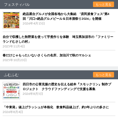
フェスティバル
もっと見る
絶品屋台グルメが全国各地から大集結 “庶民派食フェス”第4
回「川口×絶品グルメビール＆日本酒祭り2026」を開催
2026年4月15日
自分で収穫した秋野菜を使って芋煮作りを体験 埼玉県加須市の「ファミリー
ランドむさしの村」
2025年11月4日
春だけじゃもったいないさくらの名所、加治川で秋のマルシェ
2025年10月23日
ふむふむ
もっと見る
四日市の公害克服の歴史を伝える絵本『スモックリン』制作プ
ロジェクト クラウドファンディングで支援を募集
2026年8月5日
「中東発」値上げラッシュが本格化 飲食料品値上げ、約3年ぶりの多さに
2026年8月4日