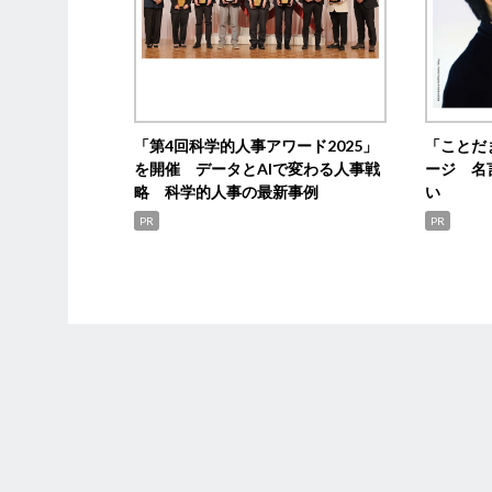
「第4回科学的人事アワード2025」
「ことだ
を開催 データとAIで変わる人事戦
ージ 名
略 科学的人事の最新事例
い
PR
PR