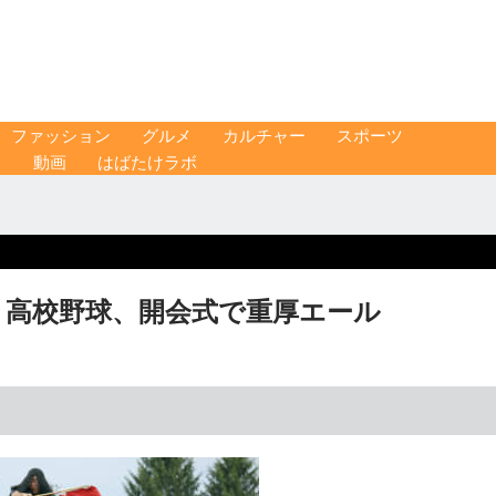
ファッション
グルメ
カルチャー
スポーツ
ス
動画
はばたけラボ
 高校野球、開会式で重厚エール