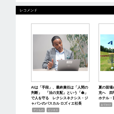
レコメンド
AIは「手段」、最終責任は「人間の
夏の苗場
判断」 「法の支配」という「傘」
充へ 四
で人を守る レクシスネクシス・ジ
ホテル・
ャパンのパスカル ロズィエ社長
,
,
おでかけ
,
,
デジもの
ビジネス