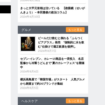
2026年6月18日
きっと大平元首相は泣いている 【政眼鏡（せいが
んきょう）－本田雅俊の政治コラム】
2026年6月10日
グルメ
もっと見る
ビールだけ飲むと倒れる「ふらつく
ビアグラス」発売 “強制的に水を飲
む”仕掛けで適正飲酒を後押し
2026年8月7日
セブン‐イレブン、カレー15商品を一斉投入 名店
監修から冷製うどんまで“夏のカレーフェス”を開催
中
2026年8月6日
横浜高島屋で「韓国市場」がスタート 人気グルメ
から雑貨まで約30ブランドが集結
2026年8月5日
ヘルスケア
もっと見る