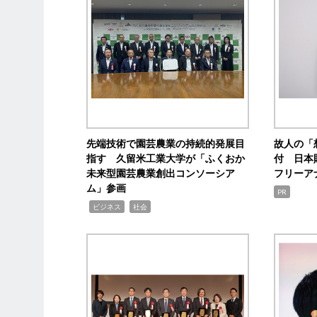
先端技術で園芸農業の持続的発展目
故人の「
指す 久留米工業大学が「ふくおか
付 日本
未来型園芸農業創出コンソーシア
フリーア
ム」参画
PR
,
,
ビジネス
社会