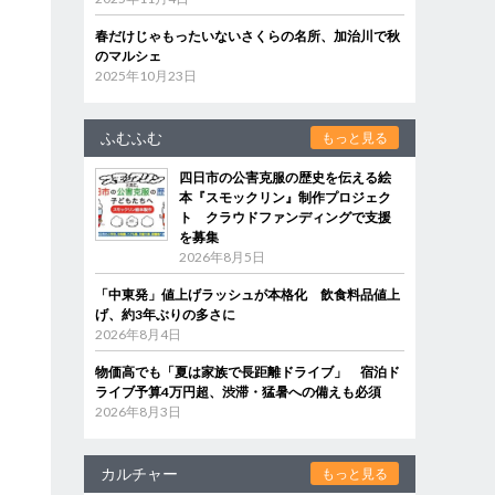
春だけじゃもったいないさくらの名所、加治川で秋
のマルシェ
2025年10月23日
ふむふむ
もっと見る
四日市の公害克服の歴史を伝える絵
本『スモックリン』制作プロジェク
ト クラウドファンディングで支援
を募集
2026年8月5日
「中東発」値上げラッシュが本格化 飲食料品値上
げ、約3年ぶりの多さに
2026年8月4日
物価高でも「夏は家族で長距離ドライブ」 宿泊ド
ライブ予算4万円超、渋滞・猛暑への備えも必須
2026年8月3日
カルチャー
もっと見る