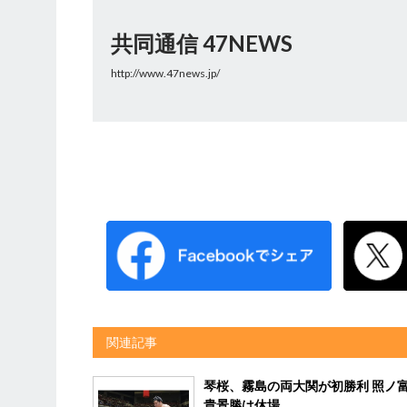
共同通信 47NEWS
http://www.47news.jp/
関連記事
琴桜、霧島の両大関が初勝利 照ノ
貴景勝は休場