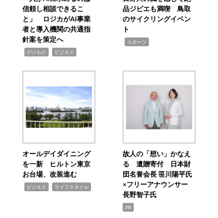
信頼し相談できるこ
品ジビエも満喫 鳥取
と」 ロジカがAI事業
のサイクリングイベン
者と導入機関の共通指
ト
針案を策定へ
,
スポーツ
,
,
デジもの
ビジネス
オールデイダイニング
故人の「想い」かなえ
を一新 ヒルトン東京
る 遺贈寄付 日本財
お台場、改装進む
団名誉会長 笹川陽平氏
×フリーアナウンサー
,
,
ビジネス
ライフスタイル
長野智子氏
PR