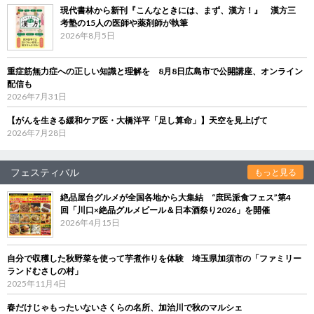
現代書林から新刊『こんなときには、まず、漢方！』 漢方三
考塾の15人の医師や薬剤師が執筆
2026年8月5日
重症筋無力症への正しい知識と理解を 8月8日広島市で公開講座、オンライン
配信も
2026年7月31日
【がんを生きる緩和ケア医・大橋洋平「足し算命」】天空を見上げて
2026年7月28日
フェスティバル
もっと見る
絶品屋台グルメが全国各地から大集結 “庶民派食フェス”第4
回「川口×絶品グルメビール＆日本酒祭り2026」を開催
2026年4月15日
自分で収穫した秋野菜を使って芋煮作りを体験 埼玉県加須市の「ファミリー
ランドむさしの村」
2025年11月4日
春だけじゃもったいないさくらの名所、加治川で秋のマルシェ