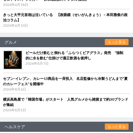
2026年6月18日
きっと大平元首相は泣いている 【政眼鏡（せいがんきょう）－本田雅俊の政
治コラム】
2026年6月10日
グルメ
もっと見る
ビールだけ飲むと倒れる「ふらつくビアグラス」発売 “強制
的に水を飲む”仕掛けで適正飲酒を後押し
2026年8月7日
セブン‐イレブン、カレー15商品を一斉投入 名店監修から冷製うどんまで“夏
のカレーフェス”を開催中
2026年8月6日
横浜高島屋で「韓国市場」がスタート 人気グルメから雑貨まで約30ブランド
が集結
2026年8月5日
ヘルスケア
もっと見る