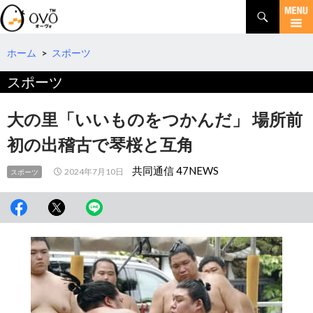
検
索
コ
ン
テ
ホーム
>
スポーツ
ン
スポーツ
ツ
へ
移
大の里「いいものをつかんだ」 場所前
動
初の出稽古で琴桜と互角
共同通信 47NEWS
2024年7月10日
スポーツ