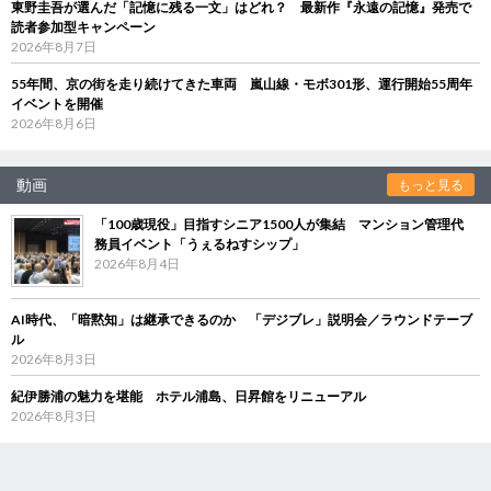
東野圭吾が選んだ「記憶に残る一文」はどれ？ 最新作『永遠の記憶』発売で
読者参加型キャンペーン
2026年8月7日
55年間、京の街を走り続けてきた車両 嵐山線・モボ301形、運行開始55周年
イベントを開催
2026年8月6日
動画
もっと見る
「100歳現役」目指すシニア1500人が集結 マンション管理代
務員イベント「うぇるねすシップ」
2026年8月4日
AI時代、「暗黙知」は継承できるのか 「デジブレ」説明会／ラウンドテーブ
ル
2026年8月3日
紀伊勝浦の魅力を堪能 ホテル浦島、日昇館をリニューアル
2026年8月3日