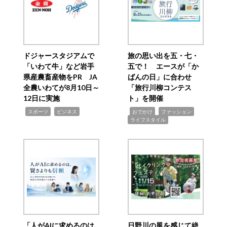
ドジャースタジアムで
旅の思い出を五・七・
「いわて牛」など岩手
五で！ エースが「か
県産農畜産物をPR JA
ばんの日」に合わせ
全農いわてが8月10日～
「旅行川柳コンテス
12日に実施
ト」を開催
,
,
,
,
,
スポーツ
ビジネス
おでかけ
ファッション
ライフスタイル
「人がAIに求めるのは
日野川の風を感じて絶