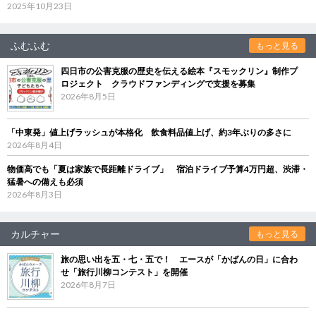
2025年10月23日
ふむふむ
もっと見る
四日市の公害克服の歴史を伝える絵本『スモックリン』制作プ
ロジェクト クラウドファンディングで支援を募集
2026年8月5日
「中東発」値上げラッシュが本格化 飲食料品値上げ、約3年ぶりの多さに
2026年8月4日
物価高でも「夏は家族で長距離ドライブ」 宿泊ドライブ予算4万円超、渋滞・
猛暑への備えも必須
2026年8月3日
カルチャー
もっと見る
旅の思い出を五・七・五で！ エースが「かばんの日」に合わ
せ「旅行川柳コンテスト」を開催
2026年8月7日