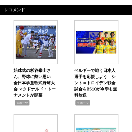
レコメンド
始球式の杉谷拳士さ
ベルギーで戦う日本人
ん、野球に熱い思い
選手を応援しよう シ
全日本学童軟式野球大
ント＝トロイデン戦全
会 マクドナルド・トー
試合をBS10が今季も無
ナメントが開幕
料放送
,
,
スポーツ
スポーツ