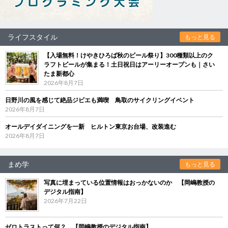
ライフスタイル
もっと見る
【入場無料！けやきひろば秋のビール祭り】300種類以上のク
ラフトビールが集まる！土日祝日はアーリーオープンも｜さい
たま新都心
2026年8月7日
日野川の風を感じて絶品ジビエも満喫 鳥取のサイクリングイベント
2026年8月7日
オールデイダイニングを一新 ヒルトン東京お台場、改装進む
2026年8月7日
まめ学
もっと見る
写真に埋まっている位置情報はおっかないのか 【岡嶋教授の
デジタル指南】
2026年7月22日
ゼロトラストって何？ 【岡嶋教授のデジタル指南】