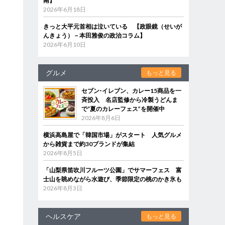
南】
2026年6月18日
きっと大平元首相は泣いている 【政眼鏡（せいが
んきょう）－本田雅俊の政治コラム】
2026年6月10日
グルメ
もっと見る
セブン‐イレブン、カレー15商品を一
斉投入 名店監修から冷製うどんま
で“夏のカレーフェス”を開催中
2026年8月6日
横浜高島屋で「韓国市場」がスタート 人気グルメ
から雑貨まで約30ブランドが集結
2026年8月5日
「山梨県笛吹川フルーツ公園」でサマーフェス 富
士山を眺めながら水遊び、季節限定の桃のかき氷も
2026年8月3日
ヘルスケア
もっと見る