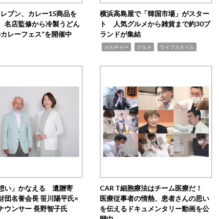
イレブン、カレー15商品を
横浜高島屋で「韓国市場」がスター
 名店監修から冷製うどん
ト 人気グルメから雑貨まで約30ブ
のカレーフェス”を開催中
ランドが集結
,
,
,
カルチャー
グルメ
ライフスタイル
想い」かなえる 遺贈寄
CAR T細胞療法はチーム医療だ！
財団名誉会長 笹川陽平氏×
医療従事者の情熱、患者さんの思い
ナウンサー 長野智子氏
を伝えるドキュメンタリー動画を公
開中