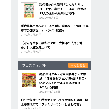
現代書林から新刊『こんなときに
は、まず、漢方！』 漢方三考塾の
15人の医師や薬剤師が執筆
2026年8月5日
重症筋無力症への正しい知識と理解を 8月8日広島
市で公開講座、オンライン配信も
2026年7月31日
【がんを生きる緩和ケア医・大橋洋平「足し算
命」】天空を見上げて
2026年7月28日
フェスティバル
もっと見る
絶品屋台グルメが全国各地から大集
結 “庶民派食フェス”第4回「川口×
絶品グルメビール＆日本酒祭り
2026」を開催
2026年4月15日
自分で収穫した秋野菜を使って芋煮作りを体験 埼
玉県加須市の「ファミリーランドむさしの村」
2025年11月4日