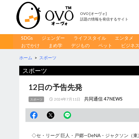
OVO [オーヴォ]
話題の情報を発信するサイト
コンテンツへ移動
検
SDGs
ジェンダー
ライフスタイル
エンタメ
索
おでかけ
まめ学
デジもの
ペット
ビジネ
ホーム
>
スポーツ
スポーツ
12日の予告先発
共同通信 47NEWS
2024年7月11日
スポーツ
◇セ・リーグ 巨人・戸郷―DeNA・ジャクソン（