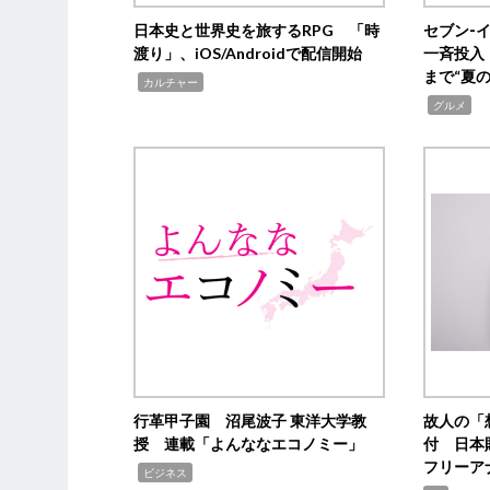
日本史と世界史を旅するRPG 「時
セブン‐
渡り」、iOS/Androidで配信開始
一斉投入
まで“夏
,
カルチャー
,
グルメ
行革甲子園 沼尾波子 東洋大学教
故人の「
授 連載「よんななエコノミー」
付 日本
フリーア
,
ビジネス