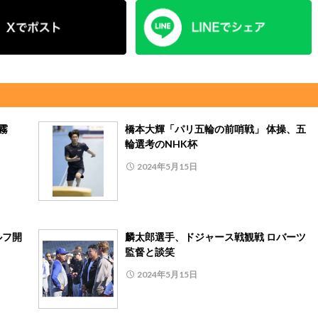
霧
橋本大輝「パリ五輪の前哨戦」 体操、五
輪選考のNHK杯
2024年5月15日
ルフ開
麟太郎選手、ドジャース戦観戦 ロバーツ
監督と談笑
2024年5月15日