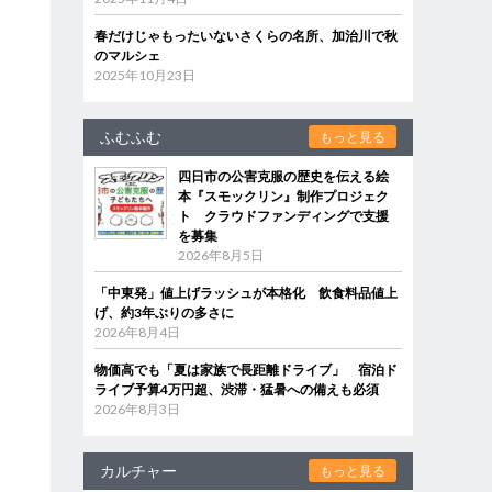
春だけじゃもったいないさくらの名所、加治川で秋
のマルシェ
2025年10月23日
ふむふむ
もっと見る
四日市の公害克服の歴史を伝える絵
本『スモックリン』制作プロジェク
ト クラウドファンディングで支援
を募集
2026年8月5日
「中東発」値上げラッシュが本格化 飲食料品値上
げ、約3年ぶりの多さに
2026年8月4日
物価高でも「夏は家族で長距離ドライブ」 宿泊ド
ライブ予算4万円超、渋滞・猛暑への備えも必須
2026年8月3日
カルチャー
もっと見る