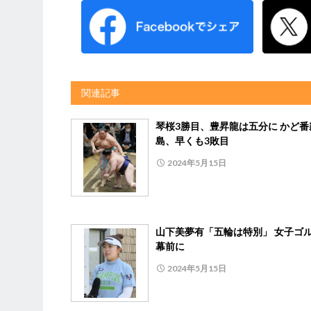
関連記事
琴桜3勝目、豊昇龍は五分に かど番
島、早くも3敗目
2024年5月15日
山下美夢有「五輪は特別」 女子ゴ
幕前に
2024年5月15日