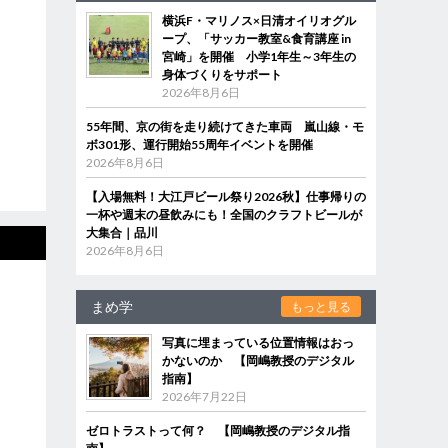
横浜F・マリノス×日清オイリオグル
ープ、「サッカー教室&食育講座 in
宮崎」を開催 小学1年生～3年生の
身体づくりをサポート
2026年8月6日
55年間、京の街を走り続けてきた車両 嵐山線・モ
ボ301形、運行開始55周年イベントを開催
2026年8月6日
【入場無料！大江戸ビール祭り2026秋】仕事帰りの
一杯や週末の昼飲みにも！全国のクラフトビールが
大集合｜品川
2026年8月6日
まめ学
もっと見る
写真に埋まっている位置情報はおっ
かないのか 【岡嶋教授のデジタル
指南】
2026年7月22日
ゼロトラストって何？ 【岡嶋教授のデジタル指