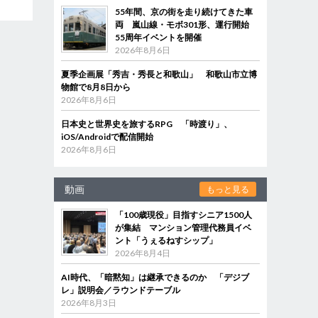
55年間、京の街を走り続けてきた車
両 嵐山線・モボ301形、運行開始
55周年イベントを開催
2026年8月6日
夏季企画展「秀吉・秀長と和歌山」 和歌山市立博
物館で8月8日から
2026年8月6日
日本史と世界史を旅するRPG 「時渡り」、
iOS/Androidで配信開始
2026年8月6日
動画
もっと見る
「100歳現役」目指すシニア1500人
が集結 マンション管理代務員イベ
ント「うぇるねすシップ」
2026年8月4日
AI時代、「暗黙知」は継承できるのか 「デジブ
レ」説明会／ラウンドテーブル
2026年8月3日