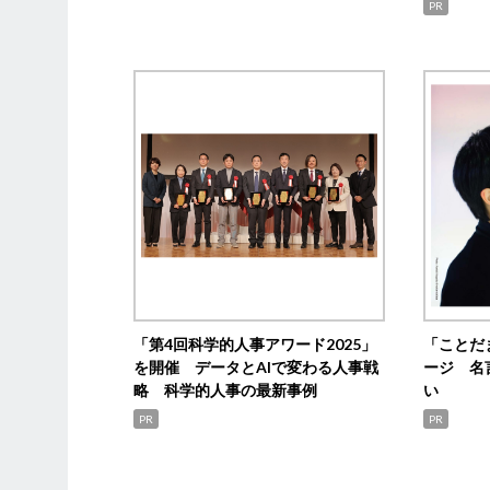
PR
「第4回科学的人事アワード2025」
「ことだ
を開催 データとAIで変わる人事戦
ージ 名
略 科学的人事の最新事例
い
PR
PR