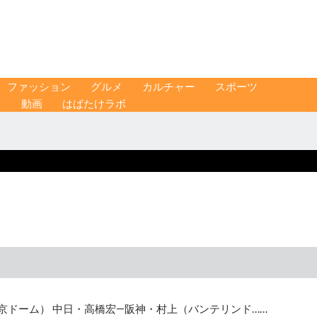
ファッション
グルメ
カルチャー
スポーツ
ス
動画
はばたけラボ
東京ドーム） 中日・高橋宏―阪神・村上（バンテリンド……