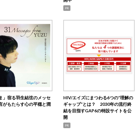
PR
ま」宿る羽生結弦のメッセ
HIV/エイズにまつわる6つの“理解の
言がもたらす心の平穏と潤
ギャップ”とは？ 2030年の流行終
結を目指すGAP6の特設サイトを公
開
PR