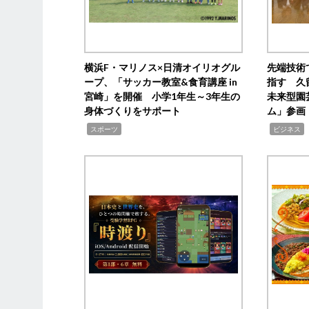
横浜F・マリノス×日清オイリオグル
先端技術
ープ、「サッカー教室&食育講座 in
指す 久
宮崎」を開催 小学1年生～3年生の
未来型園
身体づくりをサポート
ム」参画
,
,
,
スポーツ
ビジネス