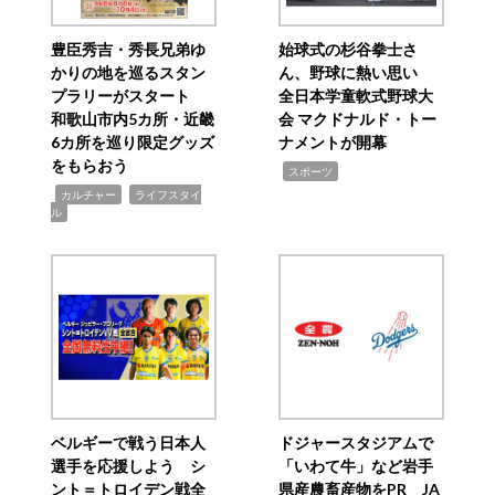
豊臣秀吉・秀長兄弟ゆ
始球式の杉谷拳士さ
かりの地を巡るスタン
ん、野球に熱い思い
プラリーがスタート
全日本学童軟式野球大
和歌山市内5カ所・近畿
会 マクドナルド・トー
6カ所を巡り限定グッズ
ナメントが開幕
をもらおう
,
スポーツ
,
,
カルチャー
ライフスタイ
ル
ベルギーで戦う日本人
ドジャースタジアムで
選手を応援しよう シ
「いわて牛」など岩手
ント＝トロイデン戦全
県産農畜産物をPR JA