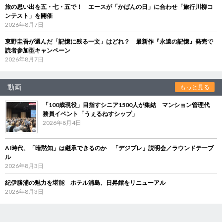
旅の思い出を五・七・五で！ エースが「かばんの日」に合わせ「旅行川柳コ
ンテスト」を開催
2026年8月7日
東野圭吾が選んだ「記憶に残る一文」はどれ？ 最新作『永遠の記憶』発売で
読者参加型キャンペーン
2026年8月7日
動画
もっと見る
「100歳現役」目指すシニア1500人が集結 マンション管理代
務員イベント「うぇるねすシップ」
2026年8月4日
AI時代、「暗黙知」は継承できるのか 「デジブレ」説明会／ラウンドテーブ
ル
2026年8月3日
紀伊勝浦の魅力を堪能 ホテル浦島、日昇館をリニューアル
2026年8月3日