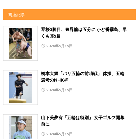
関連記事
琴桜3勝目、豊昇龍は五分に かど番霧島、早
くも3敗目
2024年5月15日
橋本大輝「パリ五輪の前哨戦」 体操、五輪
選考のNHK杯
2024年5月15日
山下美夢有「五輪は特別」 女子ゴルフ開幕
前に
2024年5月15日