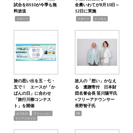
試合をBS10が今季も無
全農いわてが8月10日～
料放送
12日に実施
,
,
,
スポーツ
スポーツ
ビジネス
旅の思い出を五・七・
故人の「想い」かなえ
五で！ エースが「か
る 遺贈寄付 日本財
ばんの日」に合わせ
団名誉会長 笹川陽平氏
「旅行川柳コンテス
×フリーアナウンサー
ト」を開催
長野智子氏
,
,
,
おでかけ
ファッション
PR
ライフスタイル