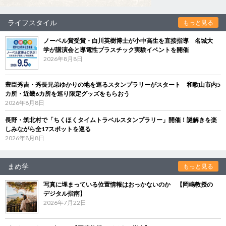
ライフスタイル
もっと見る
ノーベル賞受賞・白川英樹博士が小中高生を直接指導 名城大
学が講演会と導電性プラスチック実験イベントを開催
2026年8月8日
豊臣秀吉・秀長兄弟ゆかりの地を巡るスタンプラリーがスタート 和歌山市内5
カ所・近畿6カ所を巡り限定グッズをもらおう
2026年8月8日
長野・筑北村で「ちくほくタイムトラベルスタンプラリー」開催！謎解きを楽
しみながら全17スポットを巡る
2026年8月8日
まめ学
もっと見る
写真に埋まっている位置情報はおっかないのか 【岡嶋教授の
デジタル指南】
2026年7月22日