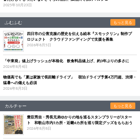
2025年10月23日
ふむふむ
もっと見る
四日市の公害克服の歴史を伝える絵本『スモックリン』制作プ
ロジェクト クラウドファンディングで支援を募集
2026年8月5日
「中東発」値上げラッシュが本格化 飲食料品値上げ、約3年ぶりの多さに
2026年8月4日
物価高でも「夏は家族で長距離ドライブ」 宿泊ドライブ予算4万円超、渋滞・
猛暑への備えも必須
2026年8月3日
カルチャー
もっと見る
豊臣秀吉・秀長兄弟ゆかりの地を巡るスタンプラリーがスター
ト 和歌山市内5カ所・近畿6カ所を巡り限定グッズをもらおう
2026年8月8日