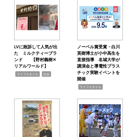
LVに敗訴して人気が出
ノーベル賞受賞・白川
た ミルクティーブラ
英樹博士が小中高生を
ンド 【野村義樹✕
直接指導 名城大学が
リアルワールド】
講演会と導電性プラス
チック実験イベントを
,
,
ライフスタイル
社会
開催
,
ライフスタイル