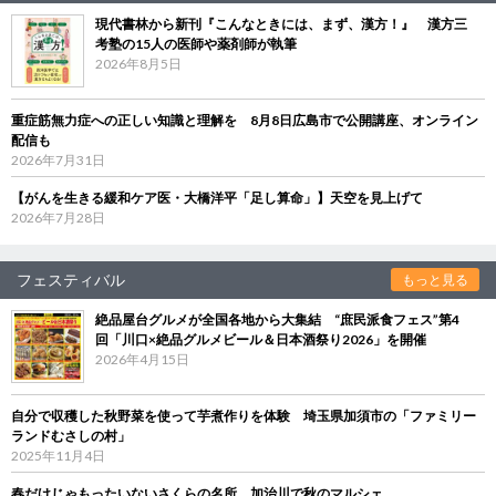
現代書林から新刊『こんなときには、まず、漢方！』 漢方三
考塾の15人の医師や薬剤師が執筆
2026年8月5日
重症筋無力症への正しい知識と理解を 8月8日広島市で公開講座、オンライン
配信も
2026年7月31日
【がんを生きる緩和ケア医・大橋洋平「足し算命」】天空を見上げて
2026年7月28日
フェスティバル
もっと見る
絶品屋台グルメが全国各地から大集結 “庶民派食フェス”第4
回「川口×絶品グルメビール＆日本酒祭り2026」を開催
2026年4月15日
自分で収穫した秋野菜を使って芋煮作りを体験 埼玉県加須市の「ファミリー
ランドむさしの村」
2025年11月4日
春だけじゃもったいないさくらの名所、加治川で秋のマルシェ