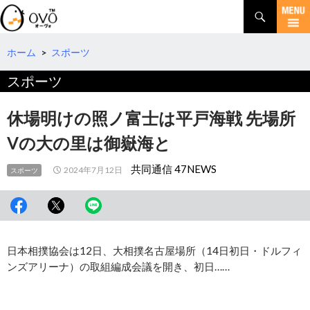
検
索
コ
ン
テ
ホーム
>
スポーツ
ン
スポーツ
ツ
へ
移
休場明けの照ノ富士は平戸海戦 先場所
動
Vの大の里は御嶽海と
共同通信 47NEWS
2024年7月12日
スポーツ
日本相撲協会は12日、大相撲名古屋場所（14日初日・ドルフィ
ンズアリーナ）の取組編成会議を開き、初日……