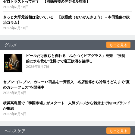
ゼロトラストって何？ 【岡嶋教授のデジタル指南】
2026年6月18日
きっと大平元首相は泣いている 【政眼鏡（せいがんきょう）－本田雅俊の政
治コラム】
2026年6月10日
グルメ
もっと見る
ビールだけ飲むと倒れる「ふらつくビアグラス」発売 “強制
的に水を飲む”仕掛けで適正飲酒を後押し
2026年8月7日
セブン‐イレブン、カレー15商品を一斉投入 名店監修から冷製うどんまで“夏
のカレーフェス”を開催中
2026年8月6日
横浜高島屋で「韓国市場」がスタート 人気グルメから雑貨まで約30ブランド
が集結
2026年8月5日
ヘルスケア
もっと見る