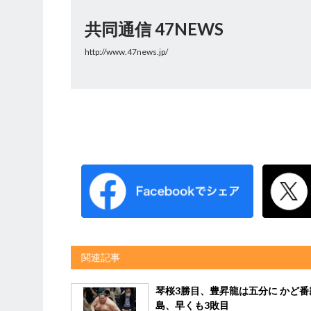
共同通信 47NEWS
http://www.47news.jp/
関連記事
琴桜3勝目、豊昇龍は五分に かど番
島、早くも3敗目