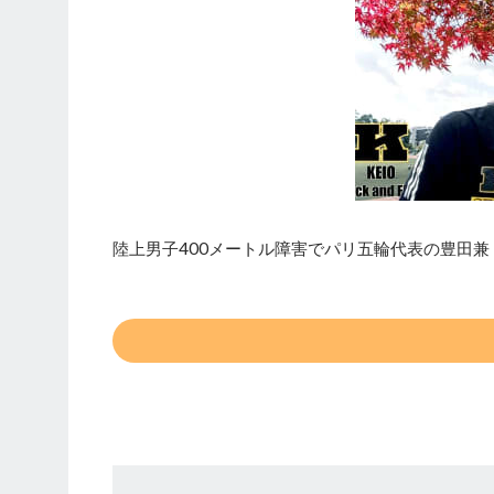
陸上男子400メートル障害でパリ五輪代表の豊田兼