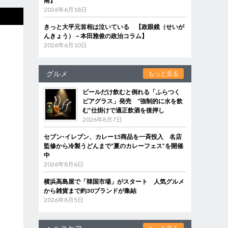
南】
2026年6月18日
きっと大平元首相は泣いている 【政眼鏡（せいが
んきょう）－本田雅俊の政治コラム】
2026年6月10日
グルメ
もっと見る
ビールだけ飲むと倒れる「ふらつく
ビアグラス」発売 “強制的に水を飲
む”仕掛けで適正飲酒を後押し
2026年8月7日
セブン‐イレブン、カレー15商品を一斉投入 名店
監修から冷製うどんまで“夏のカレーフェス”を開催
中
2026年8月6日
横浜高島屋で「韓国市場」がスタート 人気グルメ
から雑貨まで約30ブランドが集結
2026年8月5日