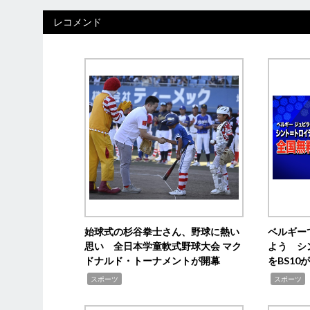
レコメンド
始球式の杉谷拳士さん、野球に熱い
ベルギー
思い 全日本学童軟式野球大会 マク
よう シ
ドナルド・トーナメントが開幕
をBS1
,
,
スポーツ
スポーツ