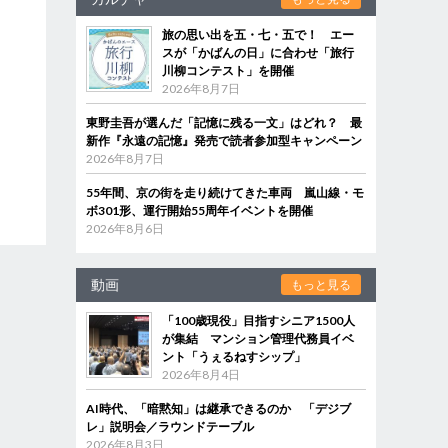
旅の思い出を五・七・五で！ エー
スが「かばんの日」に合わせ「旅行
川柳コンテスト」を開催
2026年8月7日
東野圭吾が選んだ「記憶に残る一文」はどれ？ 最
新作『永遠の記憶』発売で読者参加型キャンペーン
2026年8月7日
55年間、京の街を走り続けてきた車両 嵐山線・モ
ボ301形、運行開始55周年イベントを開催
2026年8月6日
動画
もっと見る
「100歳現役」目指すシニア1500人
が集結 マンション管理代務員イベ
ント「うぇるねすシップ」
2026年8月4日
AI時代、「暗黙知」は継承できるのか 「デジブ
レ」説明会／ラウンドテーブル
2026年8月3日