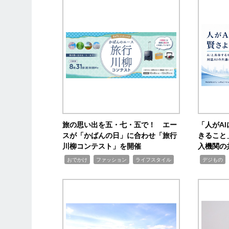
旅の思い出を五・七・五で！ エー
「人がA
スが「かばんの日」に合わせ「旅行
きること
川柳コンテスト」を開催
入機関の
,
,
,
,
,
おでかけ
ファッション
ライフスタイル
デジもの