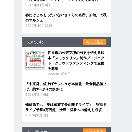
2025年11月4日
春だけじゃもったいないさくらの名所、加治川で秋
のマルシェ
2025年10月23日
ふむふむ
もっと見る
四日市の公害克服の歴史を伝える絵
本『スモックリン』制作プロジェク
ト クラウドファンディングで支援
を募集
2026年8月5日
「中東発」値上げラッシュが本格化 飲食料品値上
げ、約3年ぶりの多さに
2026年8月4日
物価高でも「夏は家族で長距離ドライブ」 宿泊ド
ライブ予算4万円超、渋滞・猛暑への備えも必須
2026年8月3日
カルチャー
もっと見る