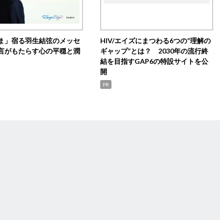
ま」宿る羽生結弦のメッセ
HIV/エイズにまつわる6つの“理解の
言がもたらす心の平穏と潤
ギャップ”とは？ 2030年の流行終
結を目指すGAP6の特設サイトを公
開
PR