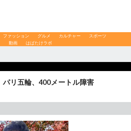
ファッション
グルメ
カルチャー
スポーツ
ス
動画
はばたけラボ
 パリ五輪、400メートル障害