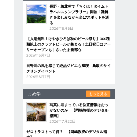
長野・筑北村で「ちくほくタイムト
ラベルスタンプラリー」開催！謎解
きを楽しみながら全17スポットを巡
る
2026年8月8日
【入場無料！けやきひろば秋のビール祭り】300種
類以上のクラフトビールが集まる！土日祝日はアー
リーオープンも｜さいたま新都心
2026年8月7日
日野川の風を感じて絶品ジビエも満喫 鳥取のサイ
クリングイベント
2026年8月7日
まめ学
もっと見る
写真に埋まっている位置情報はおっ
かないのか 【岡嶋教授のデジタル
指南】
2026年7月22日
ゼロトラストって何？ 【岡嶋教授のデジタル指