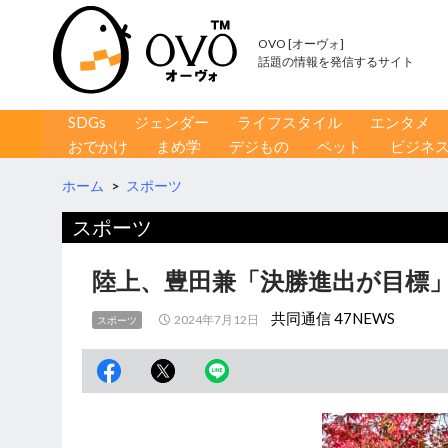
OVO [オーヴォ]
話題の情報を発信するサイト
コンテンツへ移動
検
SDGs
ジェンダー
ライフスタイル
エンタメ
索
おでかけ
まめ学
デジもの
ペット
ビジネ
ホーム
>
スポーツ
スポーツ
陸上、豊田兼「決勝進出が目標」
共同通信 47NEWS
2024年7月12日
スポーツ