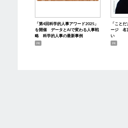
「第4回科学的人事アワード2025」
「ことだ
を開催 データとAIで変わる人事戦
ージ 名
略 科学的人事の最新事例
い
PR
PR