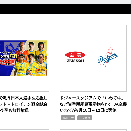
で戦う日本人選手を応援し
ドジャースタジアムで「いわて牛」
ント＝トロイデン戦全試合
など岩手県産農畜産物をPR JA全農
0が今季も無料放送
いわてが8月10日～12日に実施
,
,
スポーツ
ビジネス