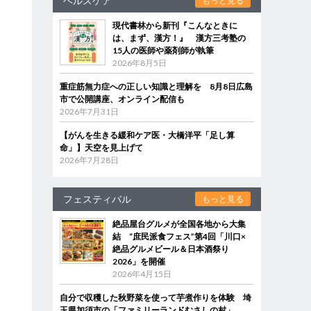
ヘルスケア
もっと見る
現代書林から新刊『こんなときに
は、まず、漢方！』 漢方三考塾の
15人の医師や薬剤師が執筆
2026年8月5日
重症筋無力症への正しい知識と理解を 8月8日広島
市で公開講座、オンライン配信も
2026年7月31日
【がんを生きる緩和ケア医・大橋洋平「足し算
命」】天空を見上げて
2026年7月28日
フェスティバル
もっと見る
絶品屋台グルメが全国各地から大集
結 “庶民派食フェス”第4回「川口×
絶品グルメビール＆日本酒祭り
2026」を開催
2026年4月15日
自分で収穫した秋野菜を使って芋煮作りを体験 埼
玉県加須市の「ファミリーランドむさしの村」