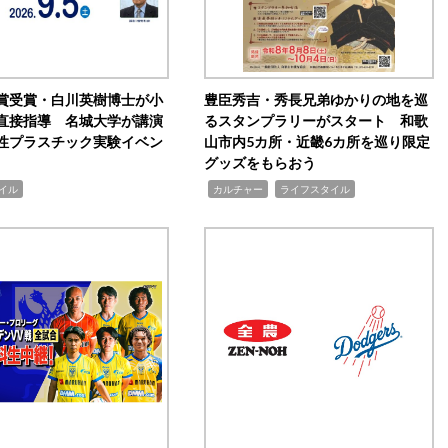
賞受賞・白川英樹博士が小
豊臣秀吉・秀長兄弟ゆかりの地を巡
直接指導 名城大学が講演
るスタンプラリーがスタート 和歌
性プラスチック実験イベン
山市内5カ所・近畿6カ所を巡り限定
グッズをもらおう
,
,
イル
カルチャー
ライフスタイル