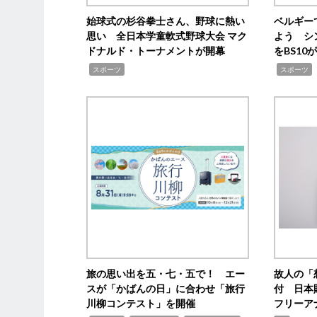
始球式の杉谷拳士さん、野球に熱い
ベルギー
思い 全日本学童軟式野球大会 マク
よう シ
ドナルド・トーナメントが開幕
をBS1
,
,
スポーツ
スポーツ
旅の思い出を五・七・五で！ エー
故人の「
スが「かばんの日」に合わせ「旅行
付 日本
川柳コンテスト」を開催
フリーア