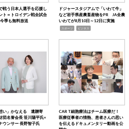
で戦う日本人選手を応援し
ドジャースタジアムで「いわて牛」
ント＝トロイデン戦全試合
など岩手県産農畜産物をPR JA全農
0が今季も無料放送
いわてが8月10日～12日に実施
,
,
スポーツ
ビジネス
想い」かなえる 遺贈寄
CAR T細胞療法はチーム医療だ！
財団名誉会長 笹川陽平氏×
医療従事者の情熱、患者さんの思い
ナウンサー 長野智子氏
を伝えるドキュメンタリー動画を公