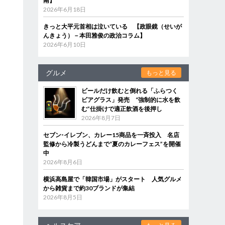
南】
2026年6月18日
きっと大平元首相は泣いている 【政眼鏡（せいが
んきょう）－本田雅俊の政治コラム】
2026年6月10日
グルメ
もっと見る
ビールだけ飲むと倒れる「ふらつく
ビアグラス」発売 “強制的に水を飲
む”仕掛けで適正飲酒を後押し
2026年8月7日
セブン‐イレブン、カレー15商品を一斉投入 名店
監修から冷製うどんまで“夏のカレーフェス”を開催
中
2026年8月6日
横浜高島屋で「韓国市場」がスタート 人気グルメ
から雑貨まで約30ブランドが集結
2026年8月5日