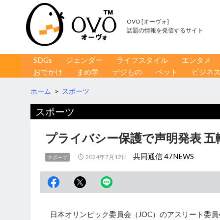
OVO [オーヴォ]
話題の情報を発信するサイト
コンテンツへ移動
検
SDGs
ジェンダー
ライフスタイル
エンタメ
索
おでかけ
まめ学
デジもの
ペット
ビジネ
ホーム
>
スポーツ
スポーツ
プライバシー保護で声明発表 五
共同通信 47NEWS
2024年7月12日
スポーツ
日本オリンピック委員会（JOC）のアスリート委員