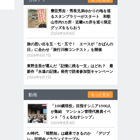
豊臣秀吉・秀長兄弟ゆかりの地を巡
るスタンプラリーがスタート 和歌
山市内5カ所・近畿6カ所を巡り限定
グッズをもらおう
2026年8月8日
旅の思い出を五・七・五で！ エースが「かばんの
日」に合わせ「旅行川柳コンテスト」を開催
2026年8月7日
東野圭吾が選んだ「記憶に残る一文」はどれ？ 最
新作『永遠の記憶』発売で読者参加型キャンペーン
2026年8月7日
動画
もっと見る
「100歳現役」目指すシニア1500人
が集結 マンション管理代務員イベ
ント「うぇるねすシップ」
2026年8月4日
AI時代、「暗黙知」は継承できるのか 「デジブ
レ」説明会／ラウンドテーブル