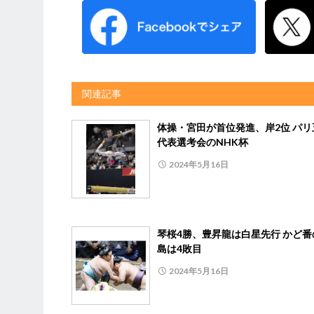
関連記事
体操・宮田が首位発進、岸2位 パリ
代表選考会のNHK杯
2024年5月16日
琴桜4勝、豊昇龍は白星先行 かど番
島は4敗目
2024年5月16日