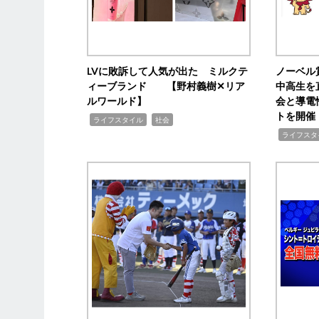
LVに敗訴して人気が出た ミルクテ
ノーベル
ィーブランド 【野村義樹✕リア
中高生を
ルワールド】
会と導電
トを開催
,
,
ライフスタイル
社会
,
ライフスタ