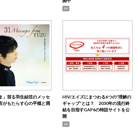
開中
PR
ま」宿る羽生結弦のメッセ
HIV/エイズにまつわる6つの“理解の
言がもたらす心の平穏と潤
ギャップ”とは？ 2030年の流行終
結を目指すGAP6の特設サイトを公
開
PR