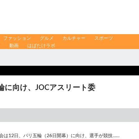
ファッション
グルメ
カルチャー
スポーツ
ス
動画
はばたけラボ
輪に向け、JOCアスリート委
会は12日、パリ五輪（26日開幕）に向け、選手が競技……