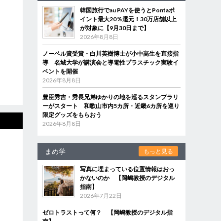
韓国旅行でau PAYを使うとPontaポ
イント最大20％還元！30万店舗以上
が対象に【9月30日まで】
2026年8月8日
ノーベル賞受賞・白川英樹博士が小中高生を直接指
導 名城大学が講演会と導電性プラスチック実験イ
ベントを開催
2026年8月8日
豊臣秀吉・秀長兄弟ゆかりの地を巡るスタンプラリ
ーがスタート 和歌山市内5カ所・近畿6カ所を巡り
限定グッズをもらおう
2026年8月8日
まめ学
もっと見る
写真に埋まっている位置情報はおっ
かないのか 【岡嶋教授のデジタル
指南】
2026年7月22日
ゼロトラストって何？ 【岡嶋教授のデジタル指