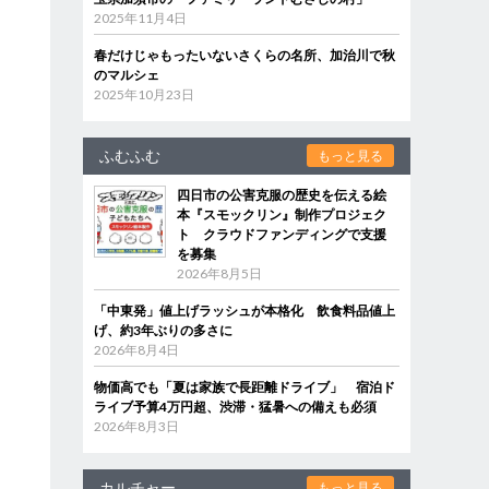
2025年11月4日
春だけじゃもったいないさくらの名所、加治川で秋
のマルシェ
2025年10月23日
ふむふむ
もっと見る
四日市の公害克服の歴史を伝える絵
本『スモックリン』制作プロジェク
ト クラウドファンディングで支援
を募集
2026年8月5日
「中東発」値上げラッシュが本格化 飲食料品値上
げ、約3年ぶりの多さに
2026年8月4日
物価高でも「夏は家族で長距離ドライブ」 宿泊ド
ライブ予算4万円超、渋滞・猛暑への備えも必須
2026年8月3日
カルチャー
もっと見る