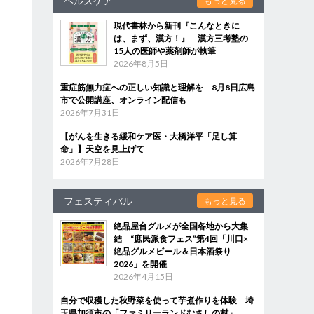
ヘルスケア
もっと見る
現代書林から新刊『こんなときに
は、まず、漢方！』 漢方三考塾の
15人の医師や薬剤師が執筆
2026年8月5日
重症筋無力症への正しい知識と理解を 8月8日広島
市で公開講座、オンライン配信も
2026年7月31日
【がんを生きる緩和ケア医・大橋洋平「足し算
命」】天空を見上げて
2026年7月28日
フェスティバル
もっと見る
絶品屋台グルメが全国各地から大集
結 “庶民派食フェス”第4回「川口×
絶品グルメビール＆日本酒祭り
2026」を開催
2026年4月15日
自分で収穫した秋野菜を使って芋煮作りを体験 埼
玉県加須市の「ファミリーランドむさしの村」