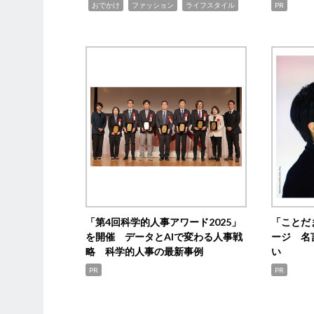
,
,
,
おでかけ
ファッション
ライフスタイル
PR
「第4回科学的人事アワード2025」
「ことだ
を開催 データとAIで変わる人事戦
ージ 名
略 科学的人事の最新事例
い
PR
PR