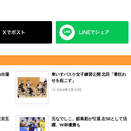
輪出場
車いすバスケ女子練習公開 北田「番狂わ
せを起こす」
2024年5月23日
東京五
元なでしこ、鮫島彩が引退 左SBとして活
躍、W杯優勝も