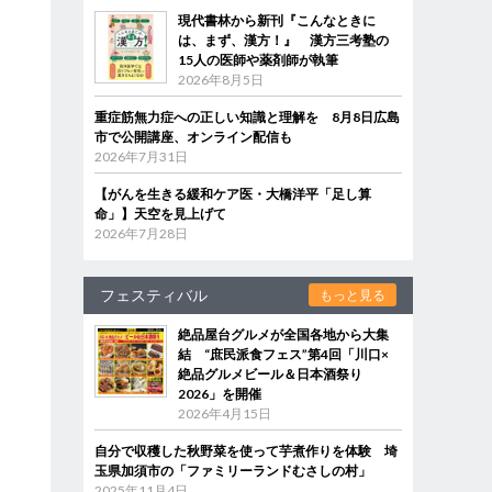
現代書林から新刊『こんなときに
は、まず、漢方！』 漢方三考塾の
15人の医師や薬剤師が執筆
2026年8月5日
重症筋無力症への正しい知識と理解を 8月8日広島
市で公開講座、オンライン配信も
2026年7月31日
【がんを生きる緩和ケア医・大橋洋平「足し算
命」】天空を見上げて
2026年7月28日
フェスティバル
もっと見る
絶品屋台グルメが全国各地から大集
結 “庶民派食フェス”第4回「川口×
絶品グルメビール＆日本酒祭り
2026」を開催
2026年4月15日
自分で収穫した秋野菜を使って芋煮作りを体験 埼
玉県加須市の「ファミリーランドむさしの村」
2025年11月4日