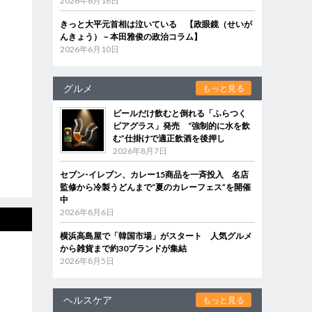
2026年6月18日
きっと大平元首相は泣いている 【政眼鏡（せいが
んきょう）－本田雅俊の政治コラム】
2026年6月10日
グルメ
もっと見る
ビールだけ飲むと倒れる「ふらつく
ビアグラス」発売 “強制的に水を飲
む”仕掛けで適正飲酒を後押し
2026年8月7日
セブン‐イレブン、カレー15商品を一斉投入 名店
監修から冷製うどんまで“夏のカレーフェス”を開催
中
2026年8月6日
横浜高島屋で「韓国市場」がスタート 人気グルメ
から雑貨まで約30ブランドが集結
2026年8月5日
ヘルスケア
もっと見る