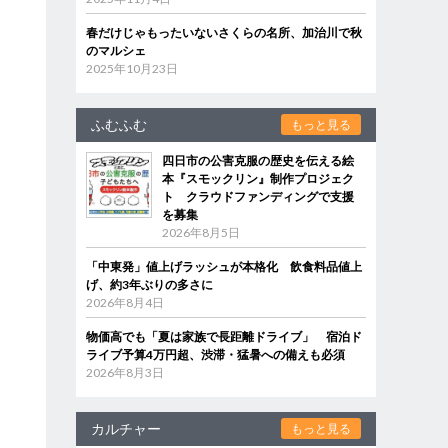
春だけじゃもったいないさくらの名所、加治川で秋
のマルシェ
2025年10月23日
ふむふむ
もっと見る
四日市の公害克服の歴史を伝える絵
本『スモックリン』制作プロジェク
ト クラウドファンディングで支援
を募集
2026年8月5日
「中東発」値上げラッシュが本格化 飲食料品値上
げ、約3年ぶりの多さに
2026年8月4日
物価高でも「夏は家族で長距離ドライブ」 宿泊ド
ライブ予算4万円超、渋滞・猛暑への備えも必須
2026年8月3日
カルチャー
もっと見る