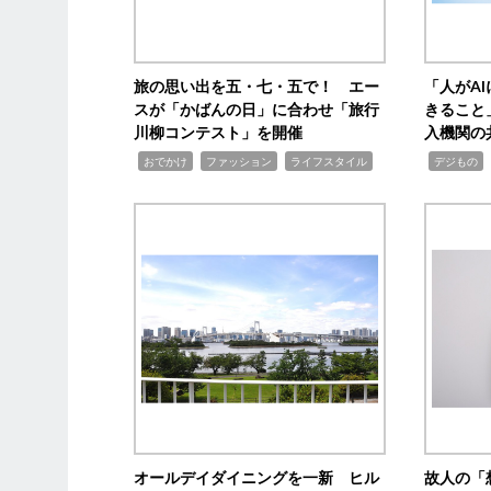
旅の思い出を五・七・五で！ エー
「人がA
スが「かばんの日」に合わせ「旅行
きること
川柳コンテスト」を開催
入機関の
,
,
,
,
,
おでかけ
ファッション
ライフスタイル
デジもの
オールデイダイニングを一新 ヒル
故人の「