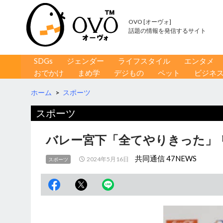
OVO [オーヴォ]
話題の情報を発信するサイト
コンテンツへ移動
検
SDGs
ジェンダー
ライフスタイル
エンタメ
索
おでかけ
まめ学
デジもの
ペット
ビジネ
ホーム
>
スポーツ
スポーツ
バレー宮下「全てやりきった」 
共同通信 47NEWS
2024年5月16日
スポーツ