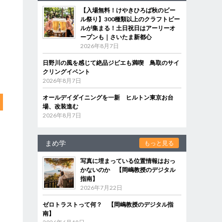
【入場無料！けやきひろば秋のビー
ル祭り】300種類以上のクラフトビー
ルが集まる！土日祝日はアーリーオ
ープンも｜さいたま新都心
2026年8月7日
日野川の風を感じて絶品ジビエも満喫 鳥取のサイ
クリングイベント
2026年8月7日
オールデイダイニングを一新 ヒルトン東京お台
場、改装進む
2026年8月7日
まめ学
もっと見る
写真に埋まっている位置情報はおっ
かないのか 【岡嶋教授のデジタル
指南】
2026年7月22日
ゼロトラストって何？ 【岡嶋教授のデジタル指
南】