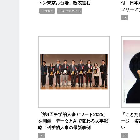
トン東京お台場、改装進む
付 日本
フリーア
,
,
ビジネス
ライフスタイル
PR
「第4回科学的人事アワード2025」
「ことだ
を開催 データとAIで変わる人事戦
ージ 名
略 科学的人事の最新事例
い
PR
PR