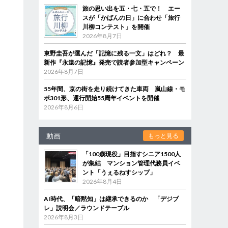
旅の思い出を五・七・五で！ エー
スが「かばんの日」に合わせ「旅行
川柳コンテスト」を開催
2026年8月7日
東野圭吾が選んだ「記憶に残る一文」はどれ？ 最
新作『永遠の記憶』発売で読者参加型キャンペーン
2026年8月7日
55年間、京の街を走り続けてきた車両 嵐山線・モ
ボ301形、運行開始55周年イベントを開催
2026年8月6日
動画
もっと見る
「100歳現役」目指すシニア1500人
が集結 マンション管理代務員イベ
ント「うぇるねすシップ」
2026年8月4日
AI時代、「暗黙知」は継承できるのか 「デジブ
レ」説明会／ラウンドテーブル
2026年8月3日