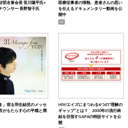
財団名誉会長 笹川陽平氏×
医療従事者の情熱、患者さんの思い
ナウンサー 長野智子氏
を伝えるドキュメンタリー動画を公
開中
PR
ま」宿る羽生結弦のメッセ
HIV/エイズにまつわる6つの“理解の
言がもたらす心の平穏と潤
ギャップ”とは？ 2030年の流行終
結を目指すGAP6の特設サイトを公
開