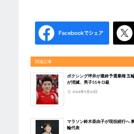
関連記事
ボクシング坪井が最終予選棄権 五
が消滅、男子51キロ級
2024年5月23日
マラソン鈴木亜由子が現役続行へ 
輪代表