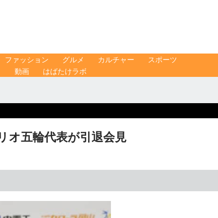
ファッション
グルメ
カルチャー
スポーツ
ス
動画
はばたけラボ
リオ五輪代表が引退会見