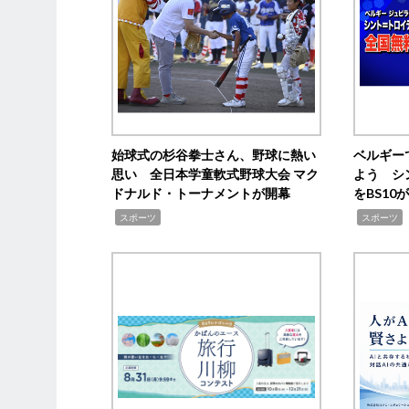
始球式の杉谷拳士さん、野球に熱い
ベルギー
思い 全日本学童軟式野球大会 マク
よう シ
ドナルド・トーナメントが開幕
をBS1
,
,
スポーツ
スポーツ