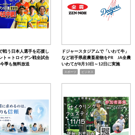
で戦う日本人選手を応援し
ドジャースタジアムで「いわて牛」
ント＝トロイデン戦全試合
など岩手県産農畜産物をPR JA全農
0が今季も無料放送
いわてが8月10日～12日に実施
,
,
スポーツ
ビジネス