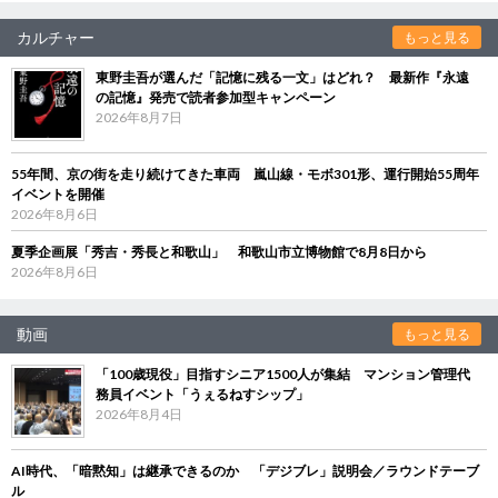
カルチャー
もっと見る
東野圭吾が選んだ「記憶に残る一文」はどれ？ 最新作『永遠
の記憶』発売で読者参加型キャンペーン
2026年8月7日
55年間、京の街を走り続けてきた車両 嵐山線・モボ301形、運行開始55周年
イベントを開催
2026年8月6日
夏季企画展「秀吉・秀長と和歌山」 和歌山市立博物館で8月8日から
2026年8月6日
動画
もっと見る
「100歳現役」目指すシニア1500人が集結 マンション管理代
務員イベント「うぇるねすシップ」
2026年8月4日
AI時代、「暗黙知」は継承できるのか 「デジブレ」説明会／ラウンドテーブ
ル