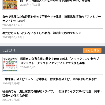
回「川口×絶品グルメビール＆日本酒祭り2026」を開催
2026年4月15日
自分で収穫した秋野菜を使って芋煮作りを体験 埼玉県加須市の「ファミリー
ランドむさしの村」
2025年11月4日
春だけじゃもったいないさくらの名所、加治川で秋のマルシェ
2025年10月23日
ふむふむ
もっと見る
四日市の公害克服の歴史を伝える絵本『スモックリン』制作プ
ロジェクト クラウドファンディングで支援を募集
2026年8月5日
「中東発」値上げラッシュが本格化 飲食料品値上げ、約3年ぶりの多さに
2026年8月4日
物価高でも「夏は家族で長距離ドライブ」 宿泊ドライブ予算4万円超、渋滞・
猛暑への備えも必須
2026年8月3日