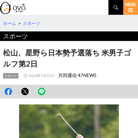
検
索
コ
ン
テ
ホーム
>
スポーツ
ン
スポーツ
ツ
へ
移
松山、星野ら日本勢予選落ち 米男子ゴ
動
ルフ第2日
共同通信 47NEWS
2024年7月13日
スポーツ