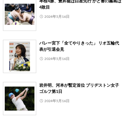
琴桜4勝、豊昇龍は白星先行 かど番の霧島は
4敗目
2024年5月16日
バレー宮下「全てやりきった」 リオ五輪代
表が引退会見
2024年5月16日
岩井明、河本が暫定首位 ブリヂストン女子
ゴルフ第1日
2024年5月16日