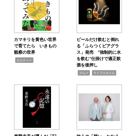
カマキリを黄色い世界
ビールだけ飲むと倒れ
で育てたら いきもの
る「ふらつくビアグラ
観察の世界
ス」発売 “強制的に水
を飲む”仕掛けで適正飲
,
カルチャー
酒を後押し
,
,
グルメ
ライフスタイル