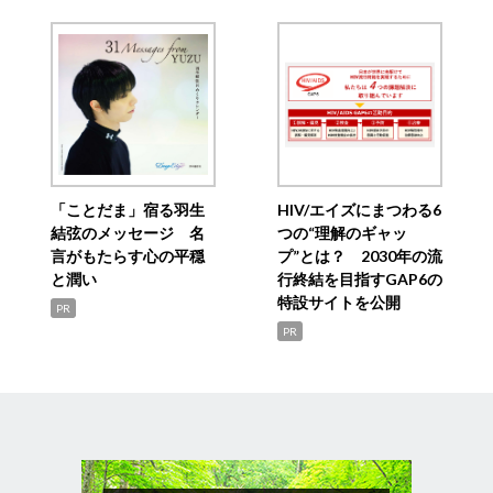
「ことだま」宿る羽生
HIV/エイズにまつわる6
結弦のメッセージ 名
つの“理解のギャッ
言がもたらす心の平穏
プ”とは？ 2030年の流
と潤い
行終結を目指すGAP6の
特設サイトを公開
PR
PR