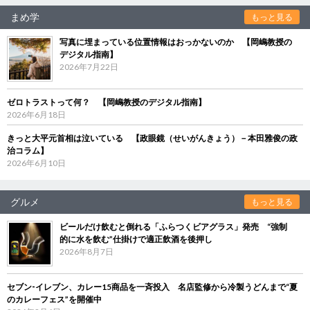
まめ学
もっと見る
写真に埋まっている位置情報はおっかないのか 【岡嶋教授の
デジタル指南】
2026年7月22日
ゼロトラストって何？ 【岡嶋教授のデジタル指南】
2026年6月18日
きっと大平元首相は泣いている 【政眼鏡（せいがんきょう）－本田雅俊の政
治コラム】
2026年6月10日
グルメ
もっと見る
ビールだけ飲むと倒れる「ふらつくビアグラス」発売 “強制
的に水を飲む”仕掛けで適正飲酒を後押し
2026年8月7日
セブン‐イレブン、カレー15商品を一斉投入 名店監修から冷製うどんまで“夏
のカレーフェス”を開催中