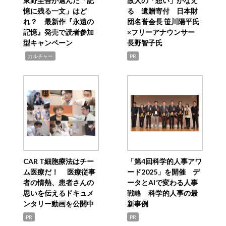
東野圭吾が選んだ「記
故人の「想い」かなえ
憶に残る一文」はど
る 遺贈寄付 日本財
れ？ 最新作『永遠の
団名誉会長 笹川陽平氏
記憶』発売で読者参加
×フリーアナウンサー
型キャンペーン
長野智子氏
,
カルチャー
PR
CAR T細胞療法はチー
「第4回科学的人事アワ
ム医療だ！ 医療従事
ード2025」を開催 デ
者の情熱、患者さんの
ータとAIで変わる人事
思いを伝えるドキュメ
戦略 科学的人事の最
ンタリー動画を公開中
新事例
PR
PR