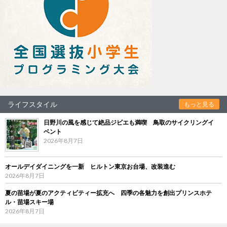
ライフスタイル
もっと見る
日野川の風を感じて絶品ジビエも満喫 鳥取のサイクリングイ
ベント
2026年8月7日
オールデイダイニングを一新 ヒルトン東京お台場、改装進む
2026年8月7日
夏の苗場が夏のアクティビティー拡充へ 四季の各魅力を創出プリンスホテ
ル・苗場スキー場
2026年8月7日