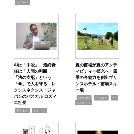
,
スポーツ
AIは「手段」、最終責
夏の苗場が夏のアクテ
任は「人間の判断」
ィビティー拡充へ 四
「法の支配」という
季の各魅力を創出プリ
「傘」で人を守る レ
ンスホテル・苗場スキ
クシスネクシス・ジャ
ー場
パンのパスカル ロズィ
,
,
,
おでかけ
ビジネス
ライ
エ社長
フスタイル
,
,
デジもの
ビジネス