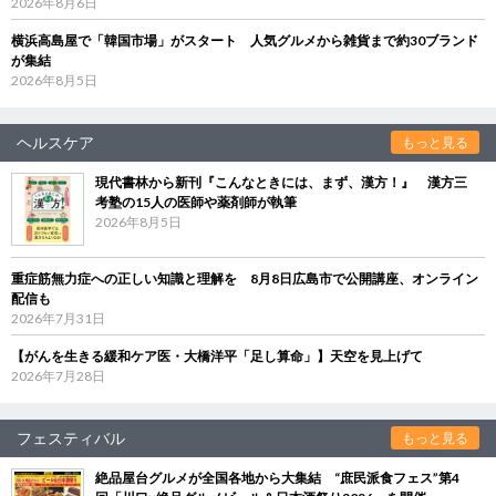
2026年8月6日
横浜高島屋で「韓国市場」がスタート 人気グルメから雑貨まで約30ブランド
が集結
2026年8月5日
ヘルスケア
もっと見る
現代書林から新刊『こんなときには、まず、漢方！』 漢方三
考塾の15人の医師や薬剤師が執筆
2026年8月5日
重症筋無力症への正しい知識と理解を 8月8日広島市で公開講座、オンライン
配信も
2026年7月31日
【がんを生きる緩和ケア医・大橋洋平「足し算命」】天空を見上げて
2026年7月28日
フェスティバル
もっと見る
絶品屋台グルメが全国各地から大集結 “庶民派食フェス”第4