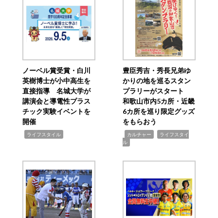
ノーベル賞受賞・白川
豊臣秀吉・秀長兄弟ゆ
英樹博士が小中高生を
かりの地を巡るスタン
直接指導 名城大学が
プラリーがスタート
講演会と導電性プラス
和歌山市内5カ所・近畿
チック実験イベントを
6カ所を巡り限定グッズ
開催
をもらおう
,
,
,
ライフスタイル
カルチャー
ライフスタイ
ル