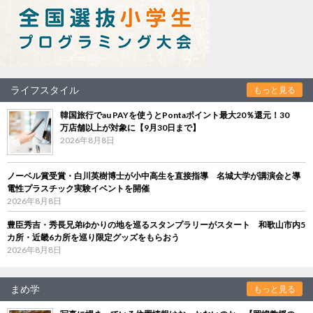
ライフスタイル
もっと見る
韓国旅行でau PAYを使うとPontaポイント最大20％還元！30
万店舗以上が対象に【9月30日まで】
2026年8月8日
ノーベル賞受賞・白川英樹博士が小中高生を直接指導 名城大学が講演会と導
電性プラスチック実験イベントを開催
2026年8月8日
豊臣秀吉・秀長兄弟ゆかりの地を巡るスタンプラリーがスタート 和歌山市内5
カ所・近畿6カ所を巡り限定グッズをもらおう
2026年8月8日
まめ学
もっと見る