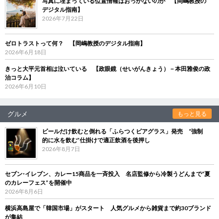
写真に埋まっている位置情報はおっかないのか 【岡嶋教授の
デジタル指南】
2026年7月22日
ゼロトラストって何？ 【岡嶋教授のデジタル指南】
2026年6月18日
きっと大平元首相は泣いている 【政眼鏡（せいがんきょう）－本田雅俊の政
治コラム】
2026年6月10日
グルメ
もっと見る
ビールだけ飲むと倒れる「ふらつくビアグラス」発売 “強制
的に水を飲む”仕掛けで適正飲酒を後押し
2026年8月7日
セブン‐イレブン、カレー15商品を一斉投入 名店監修から冷製うどんまで“夏
のカレーフェス”を開催中
2026年8月6日
横浜高島屋で「韓国市場」がスタート 人気グルメから雑貨まで約30ブランド
が集結