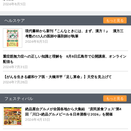
2026年8月5日
ヘルスケア
もっと見る
現代書林から新刊『こんなときには、まず、漢方！』 漢方三
考塾の15人の医師や薬剤師が執筆
2026年8月5日
重症筋無力症への正しい知識と理解を 8月8日広島市で公開講座、オンライン
配信も
2026年7月31日
【がんを生きる緩和ケア医・大橋洋平「足し算命」】天空を見上げて
2026年7月28日
フェスティバル
もっと見る
絶品屋台グルメが全国各地から大集結 “庶民派食フェス”第4
回「川口×絶品グルメビール＆日本酒祭り2026」を開催
2026年4月15日