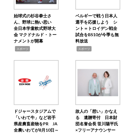
始球式の杉谷拳士さ
ベルギーで戦う日本人
ん、野球に熱い思い
選手を応援しよう シ
全日本学童軟式野球大
ント＝トロイデン戦全
会 マクドナルド・トー
試合をBS10が今季も無
ナメントが開幕
料放送
,
,
スポーツ
スポーツ
ドジャースタジアムで
故人の「想い」かなえ
「いわて牛」など岩手
る 遺贈寄付 日本財
県産農畜産物をPR JA
団名誉会長 笹川陽平氏
全農いわてが8月10日～
×フリーアナウンサー