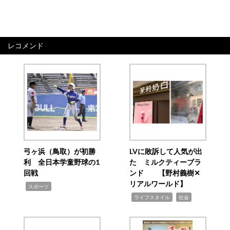
レコメンド
弓ヶ浜（鳥取）が初勝
LVに敗訴して人気が出
利 全日本学童野球の1
た ミルクティーブラ
回戦
ンド 【野村義樹✕
リアルワールド】
,
スポーツ
,
,
ライフスタイル
社会