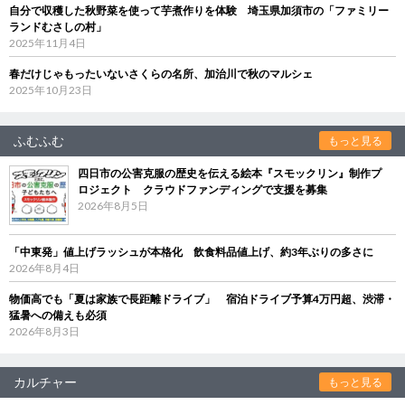
自分で収穫した秋野菜を使って芋煮作りを体験 埼玉県加須市の「ファミリー
ランドむさしの村」
2025年11月4日
春だけじゃもったいないさくらの名所、加治川で秋のマルシェ
2025年10月23日
ふむふむ
もっと見る
四日市の公害克服の歴史を伝える絵本『スモックリン』制作プ
ロジェクト クラウドファンディングで支援を募集
2026年8月5日
「中東発」値上げラッシュが本格化 飲食料品値上げ、約3年ぶりの多さに
2026年8月4日
物価高でも「夏は家族で長距離ドライブ」 宿泊ドライブ予算4万円超、渋滞・
猛暑への備えも必須
2026年8月3日
カルチャー
もっと見る