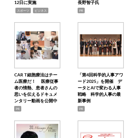
12日に実施
長野智子氏
,
,
スポーツ
ビジネス
PR
CAR T細胞療法はチー
「第4回科学的人事アワ
ム医療だ！ 医療従事
ード2025」を開催 デ
者の情熱、患者さんの
ータとAIで変わる人事
思いを伝えるドキュメ
戦略 科学的人事の最
ンタリー動画を公開中
新事例
PR
PR