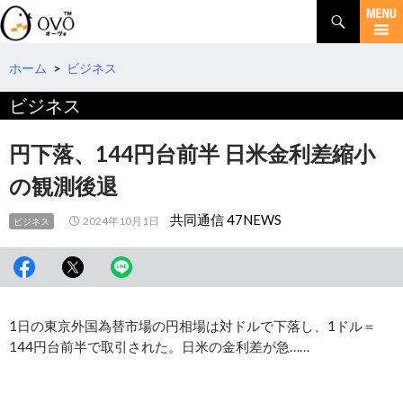
検
索
コ
ン
テ
ホーム
>
ビジネス
ン
ビジネス
ツ
へ
移
円下落、144円台前半 日米金利差縮小
動
の観測後退
共同通信 47NEWS
2024年10月1日
ビジネス
1日の東京外国為替市場の円相場は対ドルで下落し、1ドル＝
144円台前半で取引された。日米の金利差が急……