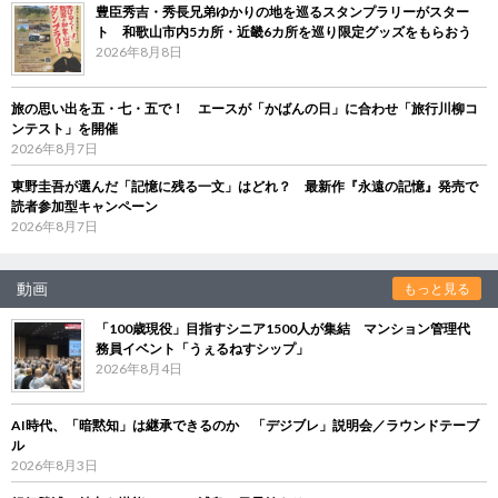
豊臣秀吉・秀長兄弟ゆかりの地を巡るスタンプラリーがスター
ト 和歌山市内5カ所・近畿6カ所を巡り限定グッズをもらおう
2026年8月8日
旅の思い出を五・七・五で！ エースが「かばんの日」に合わせ「旅行川柳コ
ンテスト」を開催
2026年8月7日
東野圭吾が選んだ「記憶に残る一文」はどれ？ 最新作『永遠の記憶』発売で
読者参加型キャンペーン
2026年8月7日
動画
もっと見る
「100歳現役」目指すシニア1500人が集結 マンション管理代
務員イベント「うぇるねすシップ」
2026年8月4日
AI時代、「暗黙知」は継承できるのか 「デジブレ」説明会／ラウンドテーブ
ル
2026年8月3日