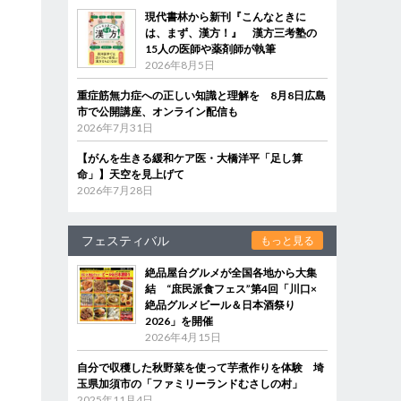
現代書林から新刊『こんなときに
は、まず、漢方！』 漢方三考塾の
15人の医師や薬剤師が執筆
2026年8月5日
重症筋無力症への正しい知識と理解を 8月8日広島
市で公開講座、オンライン配信も
2026年7月31日
【がんを生きる緩和ケア医・大橋洋平「足し算
命」】天空を見上げて
2026年7月28日
フェスティバル
もっと見る
絶品屋台グルメが全国各地から大集
結 “庶民派食フェス”第4回「川口×
絶品グルメビール＆日本酒祭り
2026」を開催
2026年4月15日
自分で収穫した秋野菜を使って芋煮作りを体験 埼
玉県加須市の「ファミリーランドむさしの村」
2025年11月4日