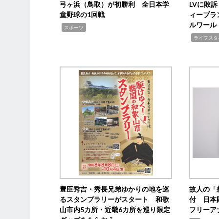
弓ヶ浜（鳥取）が初勝利 全日本学
LVに敗
童野球の1回戦
ィーブラ
ルワール
,
スポーツ
,
ライフスタ
豊臣秀吉・秀長兄弟ゆかりの地を巡
故人の「
るスタンプラリーがスタート 和歌
付 日本
山市内5カ所・近畿6カ所を巡り限定
フリーア