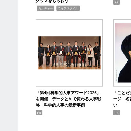
グッズをもらおう
PR
,
,
カルチャー
ライフスタイル
「第4回科学的人事アワード2025」
「ことだ
を開催 データとAIで変わる人事戦
ージ 名
略 科学的人事の最新事例
い
PR
PR