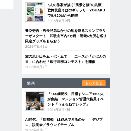
6人の作家が描く“風景と猫”の共演
歌舞伎座そばのギャラリーYOHAKU
で8月20日から開催
2026年8月9日
豊臣秀吉・秀長兄弟ゆかりの地を巡るスタンプラリ
ーがスタート 和歌山市内5カ所・近畿6カ所を巡り
限定グッズをもらおう
2026年8月8日
旅の思い出を五・七・五で！ エースが「かばんの
日」に合わせ「旅行川柳コンテスト」を開催
2026年8月7日
動画
もっと見る
「100歳現役」目指すシニア1500人
が集結 マンション管理代務員イベ
ント「うぇるねすシップ」
2026年8月4日
AI時代、「暗黙知」は継承できるのか 「デジブ
レ」説明会／ラウンドテーブル
2026年8月3日