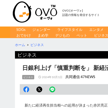
OVO [オーヴォ]
話題の情報を発信するサイト
コンテンツへ移動
検
SDGs
ジェンダー
ライフスタイル
エンタメ
索
おでかけ
まめ学
デジもの
ペット
ビジネ
ホーム
>
ビジネス
ビジネス
日銀利上げ「慎重判断を」 新経
共同通信 47NEWS
2024年10月1日
ビジネス
新たに経済再生担当相への起用が決まった赤沢亮正