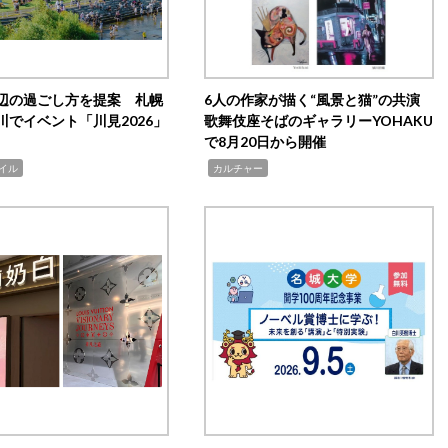
辺の過ごし方を提案 札幌
6人の作家が描く“風景と猫”の共演
川でイベント「川見2026」
歌舞伎座そばのギャラリーYOHAKU
で8月20日から開催
,
イル
カルチャー