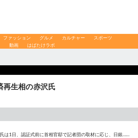
ファッション
グルメ
カルチャー
スポーツ
ス
動画
はばたけラボ
済再生相の赤沢氏
氏は1日、認証式前に首相官邸で記者団の取材に応じ、日銀……