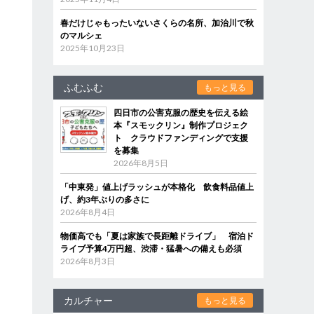
春だけじゃもったいないさくらの名所、加治川で秋
のマルシェ
2025年10月23日
ふむふむ
もっと見る
四日市の公害克服の歴史を伝える絵
本『スモックリン』制作プロジェク
ト クラウドファンディングで支援
を募集
2026年8月5日
「中東発」値上げラッシュが本格化 飲食料品値上
げ、約3年ぶりの多さに
2026年8月4日
物価高でも「夏は家族で長距離ドライブ」 宿泊ド
ライブ予算4万円超、渋滞・猛暑への備えも必須
2026年8月3日
カルチャー
もっと見る