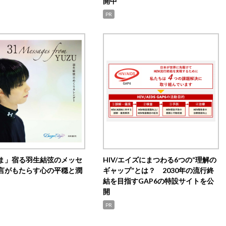
開中
PR
ま」宿る羽生結弦のメッセ
HIV/エイズにまつわる6つの“理解の
言がもたらす心の平穏と潤
ギャップ”とは？ 2030年の流行終
結を目指すGAP6の特設サイトを公
開
PR