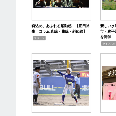
魂込め、あふれる躍動感 【正田裕
新しい水
生 コラム 直線・曲線・斜め線】
市・豊平
を開催
,
スポーツ
,
ライフスタ