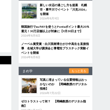
新しい水辺の過ごし方を提案 札幌
市・豊平川でイベント「川見2026」
を開催
2026年8月9日
韓国旅行でau PAYを使うとPontaポイント最大20％
還元！30万店舗以上が対象に【9月30日まで】
2026年8月8日
ノーベル賞受賞・白川英樹博士が小中高生を直接指
導 名城大学が講演会と導電性プラスチック実験イ
ベントを開催
2026年8月8日
まめ学
もっと見る
写真に埋まっている位置情報はおっ
かないのか 【岡嶋教授のデジタル
指南】
2026年7月22日
ゼロトラストって何？ 【岡嶋教授のデジタル指
南】