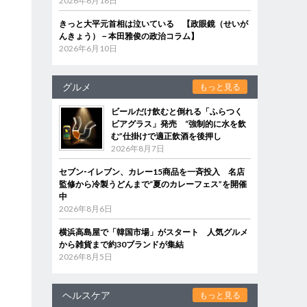
2026年6月18日
きっと大平元首相は泣いている 【政眼鏡（せいが
んきょう）－本田雅俊の政治コラム】
2026年6月10日
グルメ
もっと見る
ビールだけ飲むと倒れる「ふらつく
ビアグラス」発売 “強制的に水を飲
む”仕掛けで適正飲酒を後押し
2026年8月7日
セブン‐イレブン、カレー15商品を一斉投入 名店
監修から冷製うどんまで“夏のカレーフェス”を開催
中
2026年8月6日
横浜高島屋で「韓国市場」がスタート 人気グルメ
から雑貨まで約30ブランドが集結
2026年8月5日
ヘルスケア
もっと見る