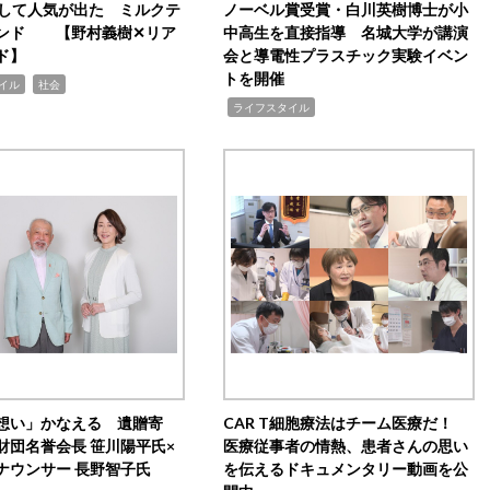
訴して人気が出た ミルクテ
ノーベル賞受賞・白川英樹博士が小
ンド 【野村義樹✕リア
中高生を直接指導 名城大学が講演
ド】
会と導電性プラスチック実験イベン
トを開催
,
イル
社会
,
ライフスタイル
想い」かなえる 遺贈寄
CAR T細胞療法はチーム医療だ！
財団名誉会長 笹川陽平氏×
医療従事者の情熱、患者さんの思い
ナウンサー 長野智子氏
を伝えるドキュメンタリー動画を公