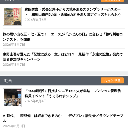
豊臣秀吉・秀長兄弟ゆかりの地を巡るスタンプラリーがスター
ト 和歌山市内5カ所・近畿6カ所を巡り限定グッズをもらおう
2026年8月8日
旅の思い出を五・七・五で！ エースが「かばんの日」に合わせ「旅行川柳コ
ンテスト」を開催
2026年8月7日
東野圭吾が選んだ「記憶に残る一文」はどれ？ 最新作『永遠の記憶』発売で
読者参加型キャンペーン
2026年8月7日
動画
もっと見る
「100歳現役」目指すシニア1500人が集結 マンション管理代
務員イベント「うぇるねすシップ」
2026年8月4日
AI時代、「暗黙知」は継承できるのか 「デジブレ」説明会／ラウンドテーブ
ル
2026年8月3日