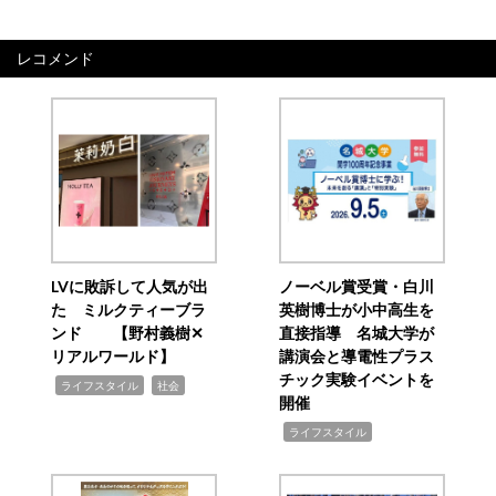
レコメンド
LVに敗訴して人気が出
ノーベル賞受賞・白川
た ミルクティーブラ
英樹博士が小中高生を
ンド 【野村義樹✕
直接指導 名城大学が
リアルワールド】
講演会と導電性プラス
チック実験イベントを
,
,
ライフスタイル
社会
開催
,
ライフスタイル