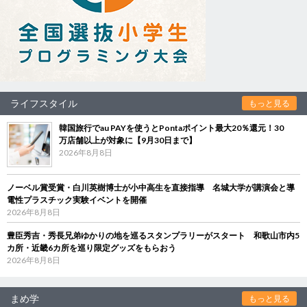
ライフスタイル
もっと見る
韓国旅行でau PAYを使うとPontaポイント最大20％還元！30
万店舗以上が対象に【9月30日まで】
2026年8月8日
ノーベル賞受賞・白川英樹博士が小中高生を直接指導 名城大学が講演会と導
電性プラスチック実験イベントを開催
2026年8月8日
豊臣秀吉・秀長兄弟ゆかりの地を巡るスタンプラリーがスタート 和歌山市内5
カ所・近畿6カ所を巡り限定グッズをもらおう
2026年8月8日
まめ学
もっと見る