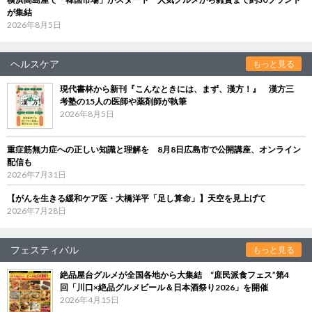
が集結
2026年8月5日
ヘルスケア
もっと見る
現代書林から新刊『こんなときには、まず、漢方！』 漢方三
考塾の15人の医師や薬剤師が執筆
2026年8月5日
重症筋無力症への正しい知識と理解を 8月8日広島市で公開講座、オンライン
配信も
2026年7月31日
【がんを生きる緩和ケア医・大橋洋平「足し算命」】天空を見上げて
2026年7月28日
フェスティバル
もっと見る
絶品屋台グルメが全国各地から大集結 “庶民派食フェス”第4
回「川口×絶品グルメビール＆日本酒祭り2026」を開催
2026年4月15日