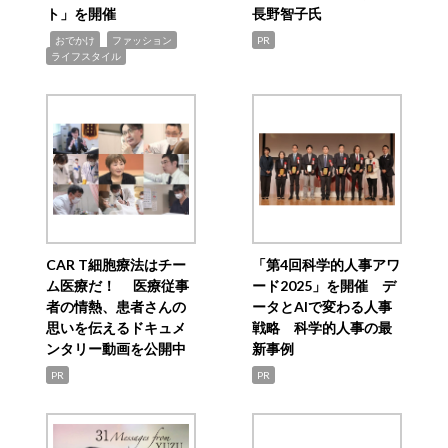
ト」を開催
長野智子氏
,
,
,
おでかけ
ファッション
PR
ライフスタイル
CAR T細胞療法はチー
「第4回科学的人事アワ
ム医療だ！ 医療従事
ード2025」を開催 デ
者の情熱、患者さんの
ータとAIで変わる人事
思いを伝えるドキュメ
戦略 科学的人事の最
ンタリー動画を公開中
新事例
PR
PR