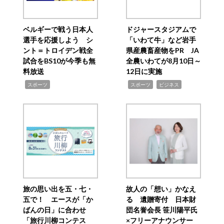
ベルギーで戦う日本人
ドジャースタジアムで
選手を応援しよう シ
「いわて牛」など岩手
ント＝トロイデン戦全
県産農畜産物をPR JA
試合をBS10が今季も無
全農いわてが8月10日～
料放送
12日に実施
,
,
,
スポーツ
スポーツ
ビジネス
旅の思い出を五・七・
故人の「想い」かなえ
五で！ エースが「か
る 遺贈寄付 日本財
ばんの日」に合わせ
団名誉会長 笹川陽平氏
「旅行川柳コンテス
×フリーアナウンサー