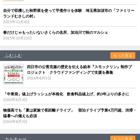
自分で収穫した秋野菜を使って芋煮作りを体験 埼玉県加須市の「ファミリー
ランドむさしの村」
2025年11月4日
春だけじゃもったいないさくらの名所、加治川で秋のマルシェ
2025年10月23日
ふむふむ
もっと見る
四日市の公害克服の歴史を伝える絵本『スモックリン』制作プ
ロジェクト クラウドファンディングで支援を募集
2026年8月5日
「中東発」値上げラッシュが本格化 飲食料品値上げ、約3年ぶりの多さに
2026年8月4日
物価高でも「夏は家族で長距離ドライブ」 宿泊ドライブ予算4万円超、渋滞・
猛暑への備えも必須
2026年8月3日
カルチャー
もっと見る