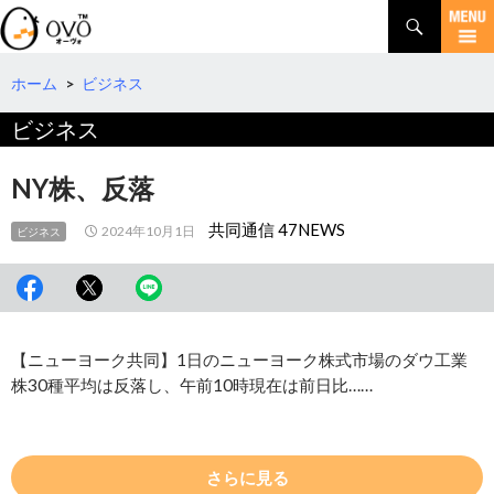
検
索
コ
ン
テ
ホーム
>
ビジネス
ン
ビジネス
ツ
へ
移
NY株、反落
動
共同通信 47NEWS
2024年10月1日
ビジネス
【ニューヨーク共同】1日のニューヨーク株式市場のダウ工業
株30種平均は反落し、午前10時現在は前日比……
さらに見る