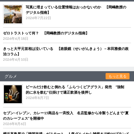
写真に埋まっている位置情報はおっかないのか 【岡嶋教授の
デジタル指南】
2026年7月22日
ゼロトラストって何？ 【岡嶋教授のデジタル指南】
2026年6月18日
きっと大平元首相は泣いている 【政眼鏡（せいがんきょう）－本田雅俊の政
治コラム】
2026年6月10日
グルメ
もっと見る
ビールだけ飲むと倒れる「ふらつくビアグラス」発売 “強制
的に水を飲む”仕掛けで適正飲酒を後押し
2026年8月7日
セブン‐イレブン、カレー15商品を一斉投入 名店監修から冷製うどんまで“夏
のカレーフェス”を開催中
2026年8月6日
横浜高島屋で「韓国市場」がスタート 人気グルメから雑貨まで約30ブランド