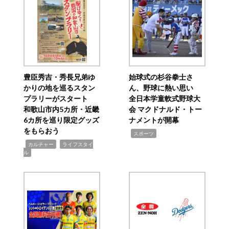
豊臣秀吉・秀長兄弟ゆ
始球式の杉谷拳士さ
かりの地を巡るスタン
ん、野球に熱い思い
プラリーがスタート
全日本学童軟式野球大
和歌山市内5カ所・近畿
会 マクドナルド・トー
6カ所を巡り限定グッズ
ナメントが開幕
をもらおう
,
スポーツ
,
,
カルチャー
ライフスタイ
ル