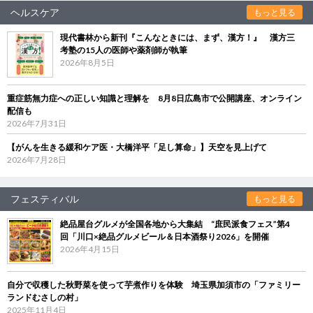
ヘルスケア
もっと見る
現代書林から新刊『こんなときには、まず、漢方！』 漢方三
考塾の15人の医師や薬剤師が執筆
2026年8月5日
重症筋無力症への正しい知識と理解を 8月8日広島市で公開講座、オンライン
配信も
2026年7月31日
【がんを生きる緩和ケア医・大橋洋平「足し算命」】天空を見上げて
2026年7月28日
フェスティバル
もっと見る
絶品屋台グルメが全国各地から大集結 “庶民派食フェス”第4
回「川口×絶品グルメビール＆日本酒祭り2026」を開催
2026年4月15日
自分で収穫した秋野菜を使って芋煮作りを体験 埼玉県加須市の「ファミリー
ランドむさしの村」
2025年11月4日