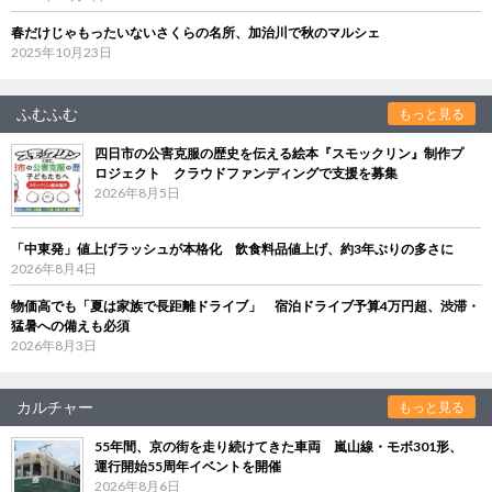
春だけじゃもったいないさくらの名所、加治川で秋のマルシェ
2025年10月23日
ふむふむ
もっと見る
四日市の公害克服の歴史を伝える絵本『スモックリン』制作プ
ロジェクト クラウドファンディングで支援を募集
2026年8月5日
「中東発」値上げラッシュが本格化 飲食料品値上げ、約3年ぶりの多さに
2026年8月4日
物価高でも「夏は家族で長距離ドライブ」 宿泊ドライブ予算4万円超、渋滞・
猛暑への備えも必須
2026年8月3日
カルチャー
もっと見る
55年間、京の街を走り続けてきた車両 嵐山線・モボ301形、
運行開始55周年イベントを開催
2026年8月6日