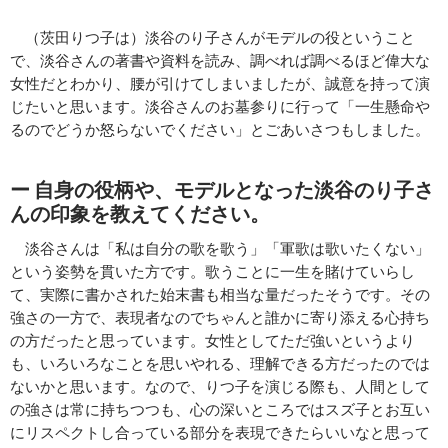
（茨田りつ子は）淡谷のり子さんがモデルの役ということ
で、淡谷さんの著書や資料を読み、調べれば調べるほど偉大な
女性だとわかり、腰が引けてしまいましたが、誠意を持って演
じたいと思います。淡谷さんのお墓参りに行って「一生懸命や
るのでどうか怒らないでください」とごあいさつもしました。
ー 自身の役柄や、モデルとなった淡谷のり子さ
んの印象を教えてください。
淡谷さんは「私は自分の歌を歌う」「軍歌は歌いたくない」
という姿勢を貫いた方です。歌うことに一生を賭けていらし
て、実際に書かされた始末書も相当な量だったそうです。その
強さの一方で、表現者なのでちゃんと誰かに寄り添える心持ち
の方だったと思っています。女性としてただ強いというより
も、いろいろなことを思いやれる、理解できる方だったのでは
ないかと思います。なので、りつ子を演じる際も、人間として
の強さは常に持ちつつも、心の深いところではスズ子とお互い
にリスペクトし合っている部分を表現できたらいいなと思って