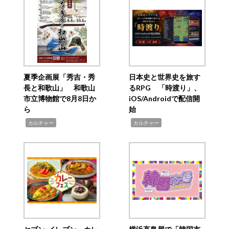
夏季企画展「秀吉・秀
日本史と世界史を旅す
長と和歌山」 和歌山
るRPG 「時渡り」、
市立博物館で8月8日か
iOS/Androidで配信開
ら
始
,
,
カルチャー
カルチャー