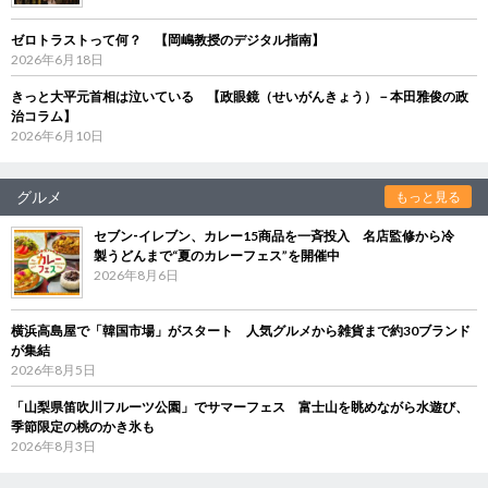
ゼロトラストって何？ 【岡嶋教授のデジタル指南】
2026年6月18日
きっと大平元首相は泣いている 【政眼鏡（せいがんきょう）－本田雅俊の政
治コラム】
2026年6月10日
グルメ
もっと見る
セブン‐イレブン、カレー15商品を一斉投入 名店監修から冷
製うどんまで“夏のカレーフェス”を開催中
2026年8月6日
横浜高島屋で「韓国市場」がスタート 人気グルメから雑貨まで約30ブランド
が集結
2026年8月5日
「山梨県笛吹川フルーツ公園」でサマーフェス 富士山を眺めながら水遊び、
季節限定の桃のかき氷も
2026年8月3日