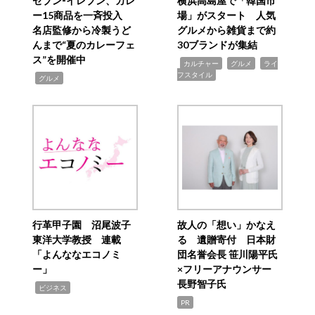
セブン‐イレブン、カレ
横浜高島屋で「韓国市
ー15商品を一斉投入
場」がスタート 人気
名店監修から冷製うど
グルメから雑貨まで約
んまで“夏のカレーフェ
30ブランドが集結
ス”を開催中
,
,
,
カルチャー
グルメ
ライ
フスタイル
,
グルメ
行革甲子園 沼尾波子
故人の「想い」かなえ
東洋大学教授 連載
る 遺贈寄付 日本財
「よんななエコノミ
団名誉会長 笹川陽平氏
ー」
×フリーアナウンサー
長野智子氏
,
ビジネス
PR