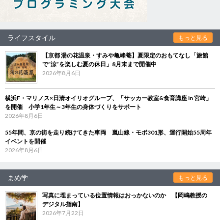
ライフスタイル
もっと見る
【京都 湯の花温泉・すみや亀峰菴】夏限定のおもてなし「旅館
で“涼”を楽しむ夏の休日」8月末まで開催中
2026年8月6日
横浜F・マリノス×日清オイリオグループ、「サッカー教室&食育講座 in 宮崎」
を開催 小学1年生～3年生の身体づくりをサポート
2026年8月6日
55年間、京の街を走り続けてきた車両 嵐山線・モボ301形、運行開始55周年
イベントを開催
2026年8月6日
まめ学
もっと見る
写真に埋まっている位置情報はおっかないのか 【岡嶋教授の
デジタル指南】
2026年7月22日