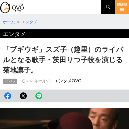
検
索
コ
ン
テ
ホーム
>
エンタメ
ン
エンタメ
ツ
へ
移
「ブギウギ」スズ子（趣里）のライバ
動
ルとなる歌手・茨田りつ子役を演じる
菊地凛子。
エンタメOVO
2023年12月6日
エンタメ