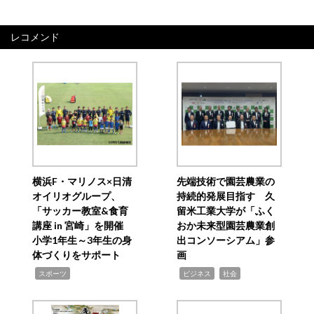
レコメンド
横浜F・マリノス×日清
先端技術で園芸農業の
オイリオグループ、
持続的発展目指す 久
「サッカー教室&食育
留米工業大学が「ふく
講座 in 宮崎」を開催
おか未来型園芸農業創
小学1年生～3年生の身
出コンソーシアム」参
体づくりをサポート
画
,
,
,
スポーツ
ビジネス
社会