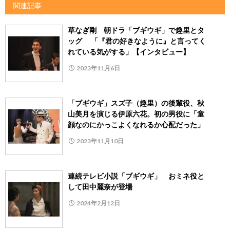
関連記事
草なぎ剛 朝ドラ「ブギウギ」で趣里とタ
ッグ 「『君の好きなように』と言ってく
れている気がする」【インタビュー】
2023年11月6日
「ブギウギ」スズ子（趣里）の後輩役、秋
山美月を演じる伊原六花。初の男役に「童
顔なのにかっこよくなれるか心配だった」
2023年11月10日
連続テレビ小説「ブギウギ」 おミネ役と
して田中麗奈が登場
2024年2月12日