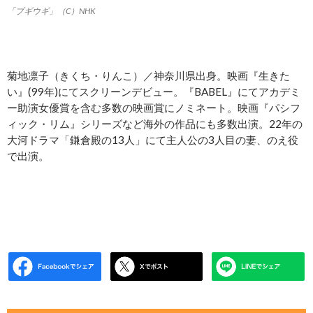
「ブギウギ」（C）NHK
菊地凛子（きくち・りんこ）／神奈川県出身。映画『生きた
い』(99年)にてスクリーンデビュー。『BABEL』にてアカデミ
ー助演女優賞を含む多数の映画賞にノミネート。映画『パシフ
ィック・リム』シリーズなど海外の作品にも多数出演。22年の
大河ドラマ「鎌倉殿の13人」にて主人公の3人目の妻、のえ役
で出演。