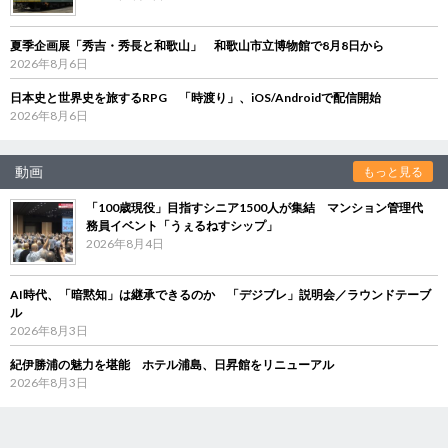
夏季企画展「秀吉・秀長と和歌山」 和歌山市立博物館で8月8日から
2026年8月6日
日本史と世界史を旅するRPG 「時渡り」、iOS/Androidで配信開始
2026年8月6日
動画
もっと見る
「100歳現役」目指すシニア1500人が集結 マンション管理代
務員イベント「うぇるねすシップ」
2026年8月4日
AI時代、「暗黙知」は継承できるのか 「デジブレ」説明会／ラウンドテーブ
ル
2026年8月3日
紀伊勝浦の魅力を堪能 ホテル浦島、日昇館をリニューアル
2026年8月3日