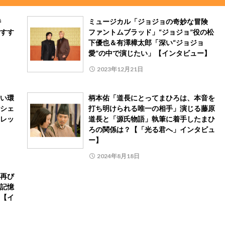
待
ミュージカル「ジョジョの奇妙な冒険
すす
ファントムブラッド」“ジョジョ”役の松
下優也＆有澤樟太郎「深い“ジョジョ
愛”の中で演じたい」【インタビュー】
2023年12月21日
い環
柄本佑「道長にとってまひろは、本音を
シェ
打ち明けられる唯一の相手」演じる藤原
レッ
道長と「源氏物語」執筆に着手したまひ
ろの関係は？【「光る君へ」インタビュ
ー】
2024年8月18日
再び
記憶
【イ