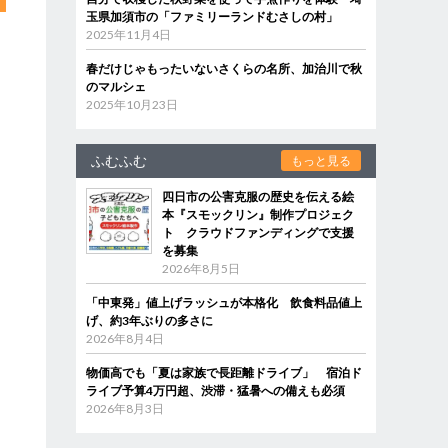
玉県加須市の「ファミリーランドむさしの村」
2025年11月4日
春だけじゃもったいないさくらの名所、加治川で秋
のマルシェ
2025年10月23日
ふむふむ
もっと見る
四日市の公害克服の歴史を伝える絵
本『スモックリン』制作プロジェク
ト クラウドファンディングで支援
を募集
2026年8月5日
「中東発」値上げラッシュが本格化 飲食料品値上
げ、約3年ぶりの多さに
2026年8月4日
物価高でも「夏は家族で長距離ドライブ」 宿泊ド
ライブ予算4万円超、渋滞・猛暑への備えも必須
2026年8月3日