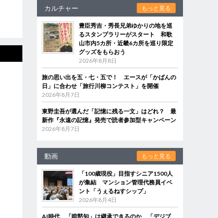
カルチャー
もっと見る
豊臣秀吉・秀長兄弟ゆかりの地を巡
るスタンプラリーがスタート 和歌
山市内5カ所・近畿6カ所を巡り限定
グッズをもらおう
2026年8月8日
旅の思い出を五・七・五で！ エースが「かばんの
日」に合わせ「旅行川柳コンテスト」を開催
2026年8月7日
東野圭吾が選んだ「記憶に残る一文」はどれ？ 最
新作『永遠の記憶』発売で読者参加型キャンペーン
2026年8月7日
動画
もっと見る
「100歳現役」目指すシニア1500人
が集結 マンション管理代務員イベ
ント「うぇるねすシップ」
2026年8月4日
AI時代、「暗黙知」は継承できるのか 「デジブ