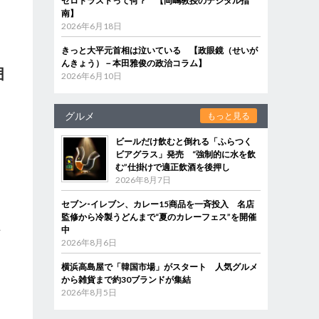
ゼロトラストって何？ 【岡嶋教授のデジタル指
南】
2026年6月18日
きっと大平元首相は泣いている 【政眼鏡（せいが
んきょう）－本田雅俊の政治コラム】
囲
2026年6月10日
て
グルメ
もっと見る
す
ビールだけ飲むと倒れる「ふらつく
ん
ビアグラス」発売 “強制的に水を飲
む”仕掛けで適正飲酒を後押し
2026年8月7日
セブン‐イレブン、カレー15商品を一斉投入 名店
監修から冷製うどんまで“夏のカレーフェス”を開催
中
古
2026年8月6日
す
。
横浜高島屋で「韓国市場」がスタート 人気グルメ
から雑貨まで約30ブランドが集結
コ
2026年8月5日