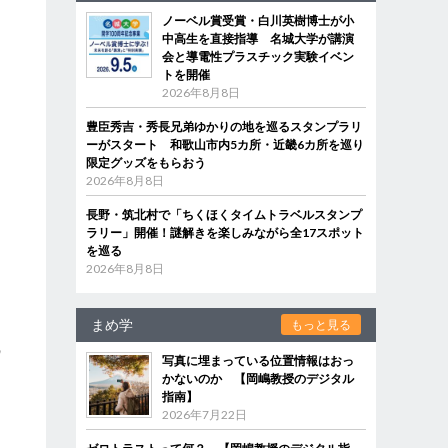
ノーベル賞受賞・白川英樹博士が小
中高生を直接指導 名城大学が講演
会と導電性プラスチック実験イベン
トを開催
2026年8月8日
豊臣秀吉・秀長兄弟ゆかりの地を巡るスタンプラリ
ーがスタート 和歌山市内5カ所・近畿6カ所を巡り
限定グッズをもらおう
2026年8月8日
。
長野・筑北村で「ちくほくタイムトラベルスタンプ
と
ラリー」開催！謎解きを楽しみながら全17スポット
を巡る
2026年8月8日
まめ学
もっと見る
の
写真に埋まっている位置情報はおっ
は
かないのか 【岡嶋教授のデジタル
指南】
2026年7月22日