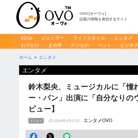
OVO [オーヴォ]
話題の情報を発信するサイト
コンテンツへ移動
検
SDGs
ジェンダー
ライフスタイル
エンタメ
索
おでかけ
まめ学
デジもの
ペット
ビジネ
ホーム
>
エンタメ
エンタメ
鈴木梨央、ミュージカルに「憧
ー・パン」出演に「自分なりの
ビュー】
エンタメOVO
2024年6月27日
エンタメ