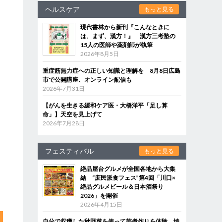
ヘルスケア
もっと見る
現代書林から新刊『こんなときに
は、まず、漢方！』 漢方三考塾の
15人の医師や薬剤師が執筆
2026年8月5日
重症筋無力症への正しい知識と理解を 8月8日広島
市で公開講座、オンライン配信も
2026年7月31日
【がんを生きる緩和ケア医・大橋洋平「足し算
命」】天空を見上げて
2026年7月28日
フェスティバル
もっと見る
絶品屋台グルメが全国各地から大集
結 “庶民派食フェス”第4回「川口×
絶品グルメビール＆日本酒祭り
2026」を開催
2026年4月15日
自分で収穫した秋野菜を使って芋煮作りを体験 埼