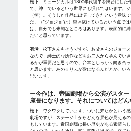
松下
ミュージカルは1800年代後半を舞台にした
て、紳士でいるという世界にも慣れてはいます。ジ
（笑）。そうした作品に出演してきたという意味で
だ、（“ジョジョ”は）突き抜けているという点で
は、自分でも未知なところはあります。表面的に紳
たいと思っています。
有澤
松下さんもそうですが、お父さんのジョース
なので、紳士的な所作などをお二人から学んでいき
るかが重要だと思うので、台本としっかり向き合っ
と思います。あのせりふが歌になるんだとか、いろ
思います。
ー今作は、帝国劇場から公演がスター
座長になります。それについてはどん
松下
ワクワクしています。ついに来たかという感
劇場ですが、ステージ上からどんな景色が見えるの
もしています。帝国劇場は長い歴史がある素晴らし
ないので、いつも通り、変に気張り過ぎずに立てた