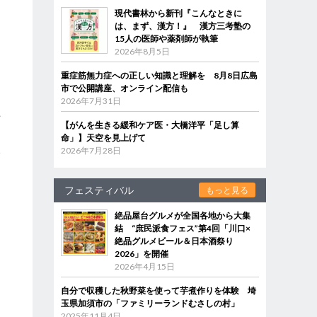
現代書林から新刊『こんなときに
は、まず、漢方！』 漢方三考塾の
た
15人の医師や薬剤師が執筆
2026年8月5日
き
重症筋無力症への正しい知識と理解を 8月8日広島
市で公開講座、オンライン配信も
2026年7月31日
方
【がんを生きる緩和ケア医・大橋洋平「足し算
け
命」】天空を見上げて
い
2026年7月28日
と
フェスティバル
もっと見る
絶品屋台グルメが全国各地から大集
、
結 “庶民派食フェス”第4回「川口×
絶品グルメビール＆日本酒祭り
2026」を開催
2026年4月15日
る
に
自分で収穫した秋野菜を使って芋煮作りを体験 埼
ら
玉県加須市の「ファミリーランドむさしの村」
2025年11月4日