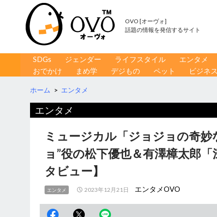
OVO [オーヴォ]
話題の情報を発信するサイト
コンテンツへ移動
検
SDGs
ジェンダー
ライフスタイル
エンタメ
索
おでかけ
まめ学
デジもの
ペット
ビジネ
ホーム
>
エンタメ
エンタメ
ミュージカル「ジョジョの奇妙
ョ”役の松下優也＆有澤樟太郎「
タビュー】
エンタメOVO
2023年12月21日
エンタメ