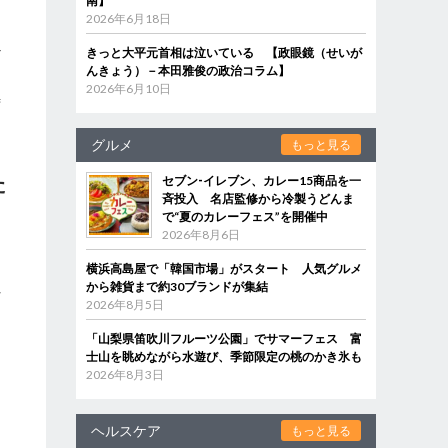
南】
ナ
2026年6月18日
ア
きっと大平元首相は泣いている 【政眼鏡（せいが
だ
んきょう）－本田雅俊の政治コラム】
肉
2026年6月10日
待
グルメ
もっと見る
た
セブン‐イレブン、カレー15商品を一
斉投入 名店監修から冷製うどんま
で“夏のカレーフェス”を開催中
2026年8月6日
ッ
横浜高島屋で「韓国市場」がスタート 人気グルメ
から雑貨まで約30ブランドが集結
れ
2026年8月5日
「山梨県笛吹川フルーツ公園」でサマーフェス 富
士山を眺めながら水遊び、季節限定の桃のかき氷も
2026年8月3日
ラ
ヘルスケア
もっと見る