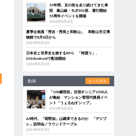
55年間、京の街を走り続けてきた車
両 嵐山線・モボ301形、運行開始
55周年イベントを開催
2026年8月6日
夏季企画展「秀吉・秀長と和歌山」 和歌山市立博
物館で8月8日から
2026年8月6日
日本史と世界史を旅するRPG 「時渡り」、
iOS/Androidで配信開始
2026年8月6日
動画
もっと見る
「100歳現役」目指すシニア1500人
が集結 マンション管理代務員イベ
ント「うぇるねすシップ」
2026年8月4日
AI時代、「暗黙知」は継承できるのか 「デジブ
レ」説明会／ラウンドテーブル
2026年8月3日