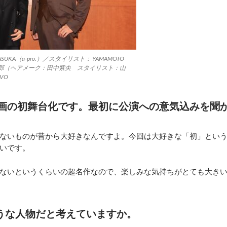
A（a-pro.）／スタイリスト： YAMAMOTO
有澤樟太郎（ヘアメーク：田中紫央 スタイリスト：山
VO
画の初舞台化です。最初に公演への意気込みを聞
ないものが昔から大好きなんですよ。今回は大好きな「初」とい
いです。
ないというくらいの超名作なので、楽しみな気持ちがとても大き
ような人物だと考えていますか。