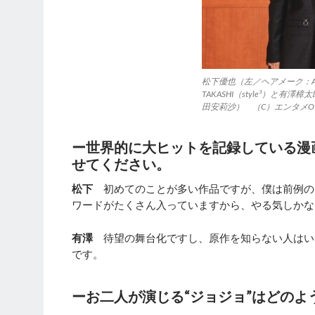
松下優也（左／ヘアメーク：ASUK
TAKASHI（style³）と
田安莉沙） （C）エンタメO
ー世界的に大ヒットを記録している漫
せてください。
松下
初めてのことが多い作品ですが、僕は前例の
ワードがたくさん入っていますから、やる気しかな
有澤
待望の舞台化ですし、原作を知らない人はい
です。
ーお二人が演じる“ジョジョ”はどの