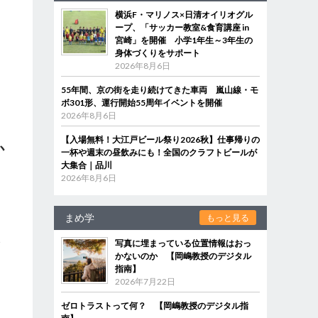
横浜F・マリノス×日清オイリオグル
ープ、「サッカー教室&食育講座 in
宮崎」を開催 小学1年生～3年生の
身体づくりをサポート
2026年8月6日
55年間、京の街を走り続けてきた車両 嵐山線・モ
ボ301形、運行開始55周年イベントを開催
2026年8月6日
【入場無料！大江戸ビール祭り2026秋】仕事帰りの
か
一杯や週末の昼飲みにも！全国のクラフトビールが
大集合｜品川
2026年8月6日
う
まめ学
もっと見る
い
写真に埋まっている位置情報はおっ
かないのか 【岡嶋教授のデジタル
指南】
2026年7月22日
ゼロトラストって何？ 【岡嶋教授のデジタル指