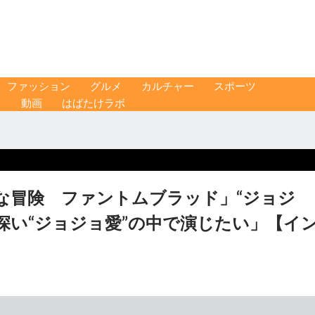
ファッション
グルメ
カルチャー
スポーツ
ス
動画
はばたけラボ
な冒険 ファントムブラッド」“ジョジ
深い“ジョジョ愛”の中で演じたい」【イ