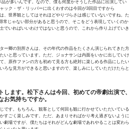
作品が多いんです。なので、僕も何度かそうした作品に出演してい
ャック・ザ・リッパーに出くわすのは今回が3回目ですから
は、世界観としてはそれほどやりづらさは感じていないですね。
は尋常じゃない部分があると思うので、そこをどう表現していくのか
士でいればいいわけではないと思うので、これから作り上げてい
ター卿の別所さんは、その年代の作品をたくさん演じられてきた
たいと思っています。ただ、ジョナサンは内面をいかに出してい
て、原作ファンの方も初めて見る方も絶対に楽しめる作品にした
いろな見方ができると思いますので、楽しみにしていただけたら
トします。松下さんは今回、初めての帝劇出演で
なお気持ちですか。
じです。もちろん、観客として何回も観に行かせていただいてい
かすごく楽しみです。ただ、あまりそればかり考え過ぎないよう
い劇場ですが、僕たちはそれがどんな劇場であれやることは変わ
らいいなと思います。