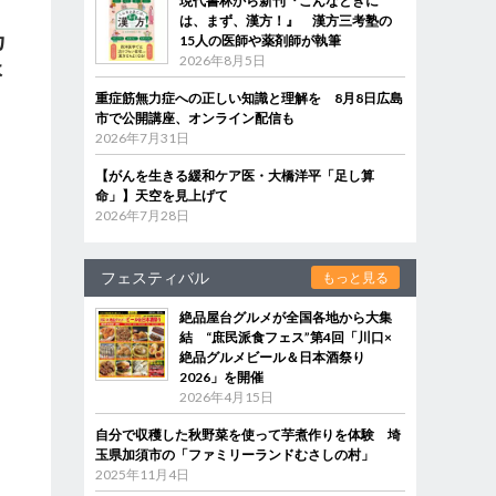
現代書林から新刊『こんなときに
は、まず、漢方！』 漢方三考塾の
カ
15人の医師や薬剤師が執筆
2026年8月5日
ょ
重症筋無力症への正しい知識と理解を 8月8日広島
市で公開講座、オンライン配信も
そ
2026年7月31日
々
【がんを生きる緩和ケア医・大橋洋平「足し算
命」】天空を見上げて
2026年7月28日
フェスティバル
もっと見る
絶品屋台グルメが全国各地から大集
結 “庶民派食フェス”第4回「川口×
絶品グルメビール＆日本酒祭り
2026」を開催
2026年4月15日
自分で収穫した秋野菜を使って芋煮作りを体験 埼
玉県加須市の「ファミリーランドむさしの村」
2025年11月4日