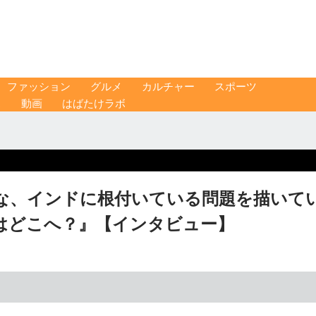
ファッション
グルメ
カルチャー
スポーツ
ス
動画
はばたけラボ
な、インドに根付いている問題を描いて
はどこへ？』【インタビュー】