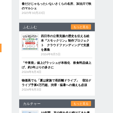
春だけじゃもったいないさくらの名所、加治川で秋
のマルシェ
2025年10月23日
ふむふむ
もっと見る
四日市の公害克服の歴史を伝える絵
本『スモックリン』制作プロジェク
ト クラウドファンディングで支援
を募集
2026年8月5日
「中東発」値上げラッシュが本格化 飲食料品値上
げ、約3年ぶりの多さに
2026年8月4日
物価高でも「夏は家族で長距離ドライブ」 宿泊ド
ライブ予算4万円超、渋滞・猛暑への備えも必須
2026年8月3日
カルチャー
もっと見る
55年間、京の街を走り続けてきた車