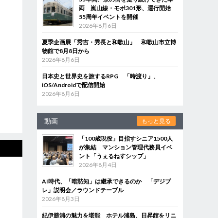
両 嵐山線・モボ301形、運行開始
55周年イベントを開催
2026年8月6日
夏季企画展「秀吉・秀長と和歌山」 和歌山市立博
物館で8月8日から
2026年8月6日
日本史と世界史を旅するRPG 「時渡り」、
iOS/Androidで配信開始
2026年8月6日
動画
もっと見る
「100歳現役」目指すシニア1500人
が集結 マンション管理代務員イベ
ント「うぇるねすシップ」
2026年8月4日
AI時代、「暗黙知」は継承できるのか 「デジブ
レ」説明会／ラウンドテーブル
2026年8月3日
紀伊勝浦の魅力を堪能 ホテル浦島、日昇館をリニ