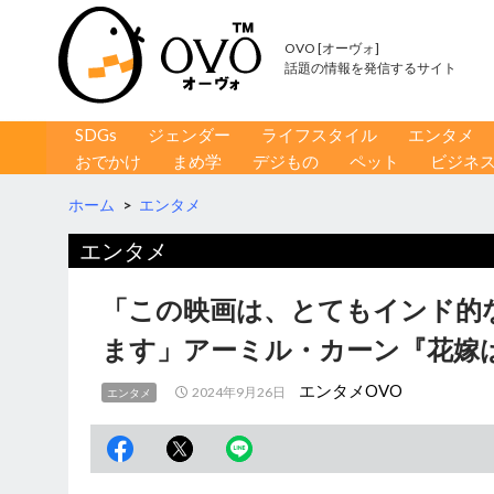
OVO [オーヴォ]
話題の情報を発信するサイト
コンテンツへ移動
検
SDGs
ジェンダー
ライフスタイル
エンタメ
索
おでかけ
まめ学
デジもの
ペット
ビジネ
ホーム
>
エンタメ
エンタメ
「この映画は、とてもインド的
ます」アーミル・カーン『花嫁
エンタメOVO
2024年9月26日
エンタメ