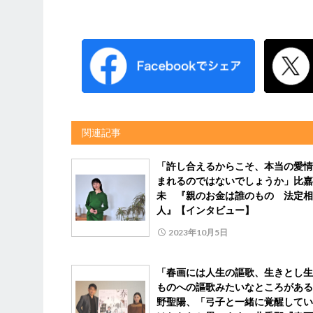
関連記事
「許し合えるからこそ、本当の愛情
まれるのではないでしょうか」比嘉
未 『親のお金は誰のもの 法定相
人』【インタビュー】
2023年10月5日
「春画には人生の謳歌、生きとし生
ものへの謳歌みたいなところがある
野聖陽、「弓子と一緒に覚醒してい