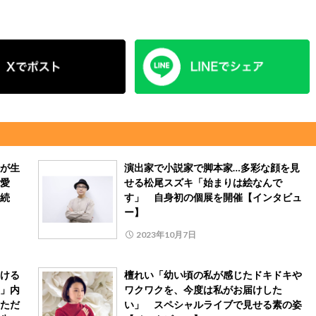
が生
演出家で小説家で脚本家…多彩な顔を見
愛
せる松尾スズキ「始まりは絵なんで
続
す」 自身初の個展を開催【インタビュ
ー】
2023年10月7日
ける
檀れい「幼い頃の私が感じたドキドキや
」内
ワクワクを、今度は私がお届けした
ただ
い」 スペシャルライブで見せる素の姿