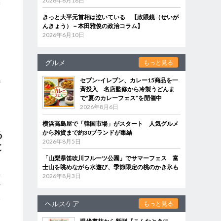
僕
2026年6月18日
きっと大平元首相は泣いている 【政眼鏡（せいが
んきょう）－本田雅俊の政治コラム】
2026年6月10日
、
グルメ
もっと見る
、
セブン‐イレブン、カレー15商品を一
婚
斉投入 名店監修から冷製うどんま
で“夏のカレーフェス”を開催中
2026年8月6日
横浜高島屋で「韓国市場」がスタート 人気グルメ
る
から雑貨まで約30ブランドが集結
2026年8月5日
と
「山梨県笛吹川フルーツ公園」でサマーフェス 富
士山を眺めながら水遊び、季節限定の桃のかき氷も
せ
2026年8月3日
だ
い
ヘルスケア
もっと見る