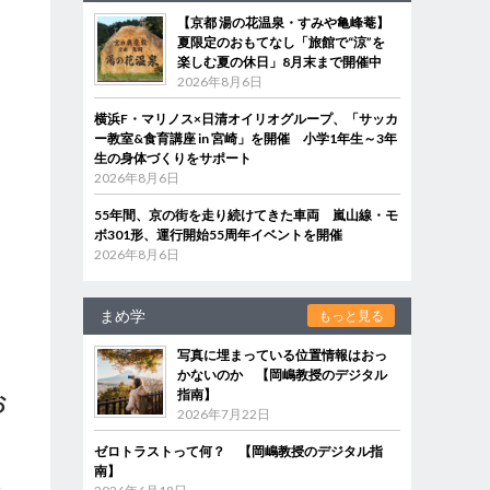
【京都 湯の花温泉・すみや亀峰菴】
夏限定のおもてなし「旅館で“涼”を
楽しむ夏の休日」8月末まで開催中
2026年8月6日
横浜F・マリノス×日清オイリオグループ、「サッカ
ー教室&食育講座 in 宮崎」を開催 小学1年生～3年
生の身体づくりをサポート
2026年8月6日
55年間、京の街を走り続けてきた車両 嵐山線・モ
ボ301形、運行開始55周年イベントを開催
2026年8月6日
まめ学
もっと見る
写真に埋まっている位置情報はおっ
かないのか 【岡嶋教授のデジタル
指南】
お
2026年7月22日
ゼロトラストって何？ 【岡嶋教授のデジタル指
南】