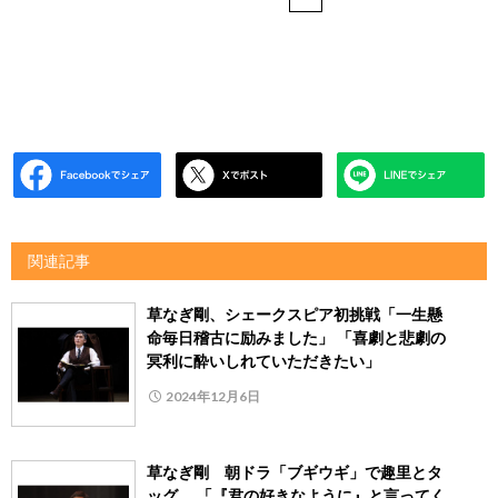
関連記事
草なぎ剛、シェークスピア初挑戦「一生懸
命毎日稽古に励みました」 「喜劇と悲劇の
冥利に酔いしれていただきたい」
2024年12月6日
草なぎ剛 朝ドラ「ブギウギ」で趣里とタ
ッグ 「『君の好きなように』と言ってく