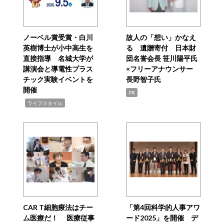
ノーベル賞受賞・白川
故人の「想い」かなえ
英樹博士が小中高生を
る 遺贈寄付 日本財
直接指導 名城大学が
団名誉会長 笹川陽平氏
講演会と導電性プラス
×フリーアナウンサー
チック実験イベントを
長野智子氏
開催
PR
,
ライフスタイル
CAR T細胞療法はチー
「第4回科学的人事アワ
ム医療だ！ 医療従事
ード2025」を開催 デ