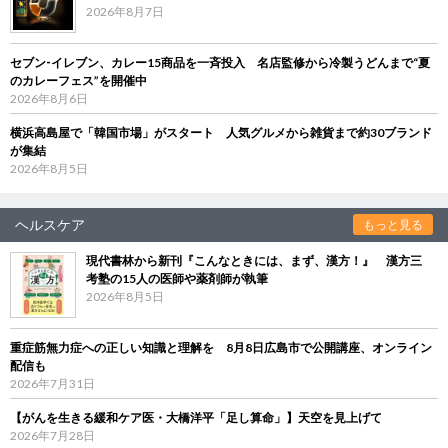
2026年8月7日
セブン‐イレブン、カレー15商品を一斉投入 名店監修から冷製うどんまで“夏
のカレーフェス”を開催中
2026年8月6日
横浜高島屋で「韓国市場」がスタート 人気グルメから雑貨まで約30ブランド
が集結
2026年8月5日
ヘルスケア
もっと見る
現代書林から新刊『こんなときには、まず、漢方！』 漢方三
考塾の15人の医師や薬剤師が執筆
2026年8月5日
重症筋無力症への正しい知識と理解を 8月8日広島市で公開講座、オンライン
配信も
2026年7月31日
【がんを生きる緩和ケア医・大橋洋平「足し算命」】天空を見上げて
2026年7月28日