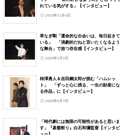
れている気がする」【インタビュー】
2023年11月6日
草なぎ剛「運命的な出会いは、毎日起きて
いる」 「演劇的だねと言いたくなるよう
な舞台」で放つ存在感【インタビュー】
2024年1月5日
柿澤勇人＆吉田鋼太郎が挑む「ハムレッ
ト」 「ずっと心に残る、一生の財産にな
る作品」に【インタビュー】
2024年4月7日
「時代劇には無限の可能性があると思いま
す」『碁盤斬り』白石和彌監督【インタビ
ュー】