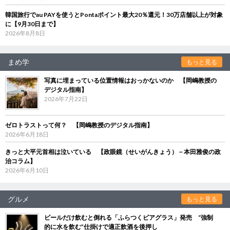
韓国旅行でau PAYを使うとPontaポイント最大20％還元！30万店舗以上が対象
に【9月30日まで】
2026年8月8日
まめ学
もっと見る
写真に埋まっている位置情報はおっかないのか 【岡嶋教授の
デジタル指南】
2026年7月22日
ゼロトラストって何？ 【岡嶋教授のデジタル指南】
2026年6月18日
きっと大平元首相は泣いている 【政眼鏡（せいがんきょう）－本田雅俊の政
治コラム】
2026年6月10日
グルメ
もっと見る
ビールだけ飲むと倒れる「ふらつくビアグラス」発売 “強制
的に水を飲む”仕掛けで適正飲酒を後押し