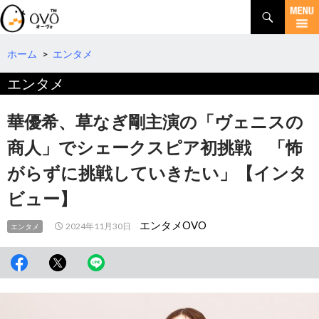
検
索
コ
ン
テ
ホーム
>
エンタメ
ン
エンタメ
ツ
へ
移
華優希、草なぎ剛主演の「ヴェニスの
動
商人」でシェークスピア初挑戦 「怖
がらずに挑戦していきたい」【インタ
ビュー】
エンタメOVO
2024年11月30日
エンタメ