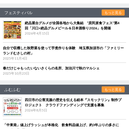
フェスティバル
もっと見る
絶品屋台グルメが全国各地から大集結 “庶民派食フェス”第4
回「川口×絶品グルメビール＆日本酒祭り2026」を開催
2026年4月15日
自分で収穫した秋野菜を使って芋煮作りを体験 埼玉県加須市の「ファミリー
ランドむさしの村」
2025年11月4日
春だけじゃもったいないさくらの名所、加治川で秋のマルシェ
2025年10月23日
ふむふむ
もっと見る
四日市の公害克服の歴史を伝える絵本『スモックリン』制作プ
ロジェクト クラウドファンディングで支援を募集
2026年8月5日
「中東発」値上げラッシュが本格化 飲食料品値上げ、約3年ぶりの多さに