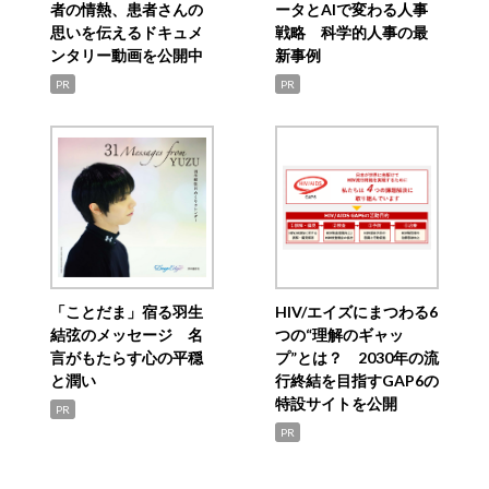
者の情熱、患者さんの
ータとAIで変わる人事
思いを伝えるドキュメ
戦略 科学的人事の最
ンタリー動画を公開中
新事例
PR
PR
「ことだま」宿る羽生
HIV/エイズにまつわる6
結弦のメッセージ 名
つの“理解のギャッ
言がもたらす心の平穏
プ”とは？ 2030年の流
と潤い
行終結を目指すGAP6の
特設サイトを公開
PR
PR