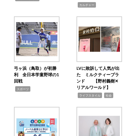
,
カルチャー
弓ヶ浜（鳥取）が初勝
LVに敗訴して人気が出
利 全日本学童野球の1
た ミルクティーブラ
回戦
ンド 【野村義樹✕
リアルワールド】
,
スポーツ
,
,
ライフスタイル
社会