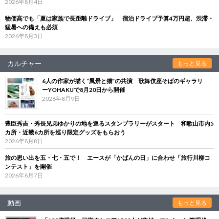
2026年8月4日
物価高でも「夏は家族で長距離ドライブ」 宿泊ドライブ予算4万円超、渋滞・
猛暑への備えも必須
2026年8月3日
カルチャー
もっと見る
6人の作家が描く“風景と猫”の共演 歌舞伎座そばのギャラリ
ーYOHAKUで8月20日から開催
2026年8月9日
豊臣秀吉・秀長兄弟ゆかりの地を巡るスタンプラリーがスタート 和歌山市内5
カ所・近畿6カ所を巡り限定グッズをもらおう
2026年8月8日
旅の思い出を五・七・五で！ エースが「かばんの日」に合わせ「旅行川柳コ
ンテスト」を開催
2026年8月7日
動画
もっと見る