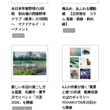
全日本学童野球の2回
魂込め、あふれる躍動
戦 初出場の西陵野球
感 【正田裕生 コラ
クラブ（岐阜）が3回戦
ム 直線・曲線・斜め
へ マクドナルド・ト
線】
ーナメント
,
スポーツ
,
スポーツ
新しい水辺の過ごし方
6人の作家が描く“風景
を提案 札幌市・豊平
と猫”の共演 歌舞伎座
川でイベント「川見
そばのギャラリー
2026」を開催
YOHAKUで8月20日か
ら開催
,
ライフスタイル