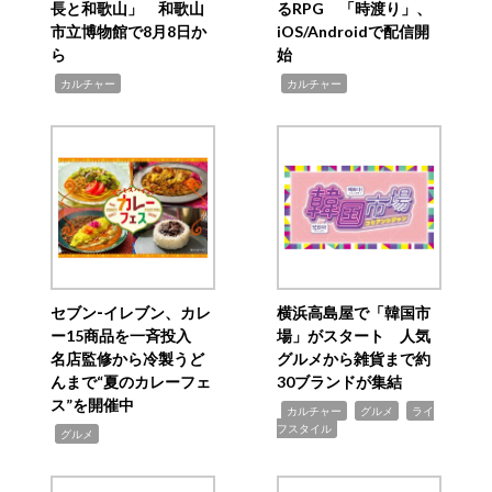
長と和歌山」 和歌山
るRPG 「時渡り」、
市立博物館で8月8日か
iOS/Androidで配信開
ら
始
,
,
カルチャー
カルチャー
セブン‐イレブン、カレ
横浜高島屋で「韓国市
ー15商品を一斉投入
場」がスタート 人気
名店監修から冷製うど
グルメから雑貨まで約
んまで“夏のカレーフェ
30ブランドが集結
ス”を開催中
,
,
,
カルチャー
グルメ
ライ
フスタイル
,
グルメ