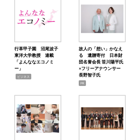
行革甲子園 沼尾波子
故人の「想い」かなえ
東洋大学教授 連載
る 遺贈寄付 日本財
「よんななエコノミ
団名誉会長 笹川陽平氏
ー」
×フリーアナウンサー
長野智子氏
,
ビジネス
PR