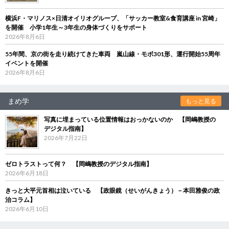
横浜F・マリノス×日清オイリオグループ、「サッカー教室&食育講座 in 宮崎」
を開催 小学1年生～3年生の身体づくりをサポート
2026年8月6日
55年間、京の街を走り続けてきた車両 嵐山線・モボ301形、運行開始55周年
イベントを開催
2026年8月6日
まめ学
もっと見る
写真に埋まっている位置情報はおっかないのか 【岡嶋教授の
デジタル指南】
2026年7月22日
ゼロトラストって何？ 【岡嶋教授のデジタル指南】
2026年6月18日
きっと大平元首相は泣いている 【政眼鏡（せいがんきょう）－本田雅俊の政
治コラム】
2026年6月10日