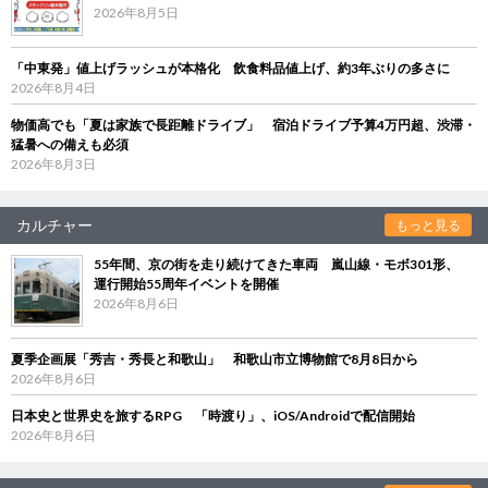
2026年8月5日
「中東発」値上げラッシュが本格化 飲食料品値上げ、約3年ぶりの多さに
2026年8月4日
物価高でも「夏は家族で長距離ドライブ」 宿泊ドライブ予算4万円超、渋滞・
猛暑への備えも必須
2026年8月3日
カルチャー
もっと見る
55年間、京の街を走り続けてきた車両 嵐山線・モボ301形、
運行開始55周年イベントを開催
2026年8月6日
夏季企画展「秀吉・秀長と和歌山」 和歌山市立博物館で8月8日から
2026年8月6日
日本史と世界史を旅するRPG 「時渡り」、iOS/Androidで配信開始
2026年8月6日