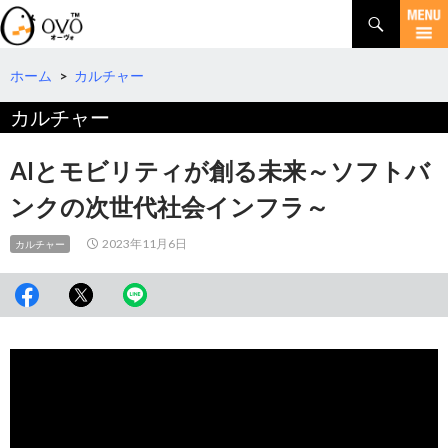
検
索
コ
ン
テ
ホーム
>
カルチャー
ン
カルチャー
ツ
へ
移
AIとモビリティが創る未来～ソフトバ
動
ンクの次世代社会インフラ～
2023年11月6日
カルチャー