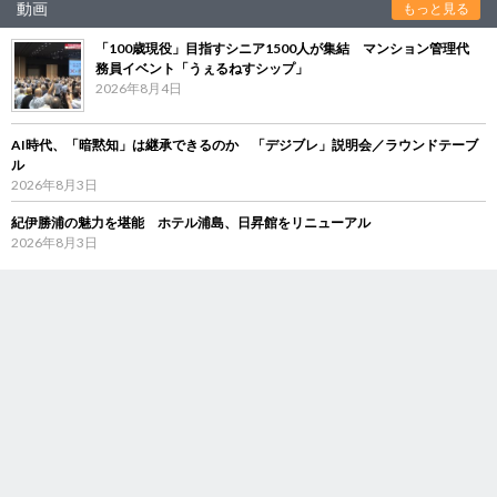
動画
もっと見る
「100歳現役」目指すシニア1500人が集結 マンション管理代
務員イベント「うぇるねすシップ」
2026年8月4日
AI時代、「暗黙知」は継承できるのか 「デジブレ」説明会／ラウンドテーブ
ル
2026年8月3日
紀伊勝浦の魅力を堪能 ホテル浦島、日昇館をリニューアル
2026年8月3日