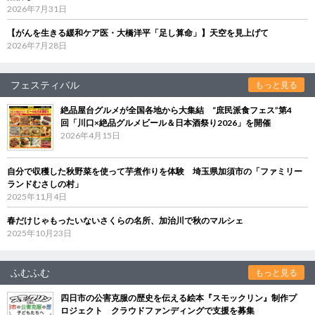
2026年7月31日
【がんを生きる緩和ケア医・大橋洋平「足し算命」】天空を見上げて
2026年7月28日
フェスティバル
もっと見る
絶品屋台グルメが全国各地から大集結 “庶民派食フェス”第4
回「川口×絶品グルメビール＆日本酒祭り2026」を開催
2026年4月15日
自分で収穫した秋野菜を使って芋煮作りを体験 埼玉県加須市の「ファミリー
ランドむさしの村」
2025年11月4日
春だけじゃもったいないさくらの名所、加治川で秋のマルシェ
2025年10月23日
ふむふむ
もっと見る
四日市の公害克服の歴史を伝える絵本『スモックリン』制作プ
ロジェクト クラウドファンディングで支援を募集