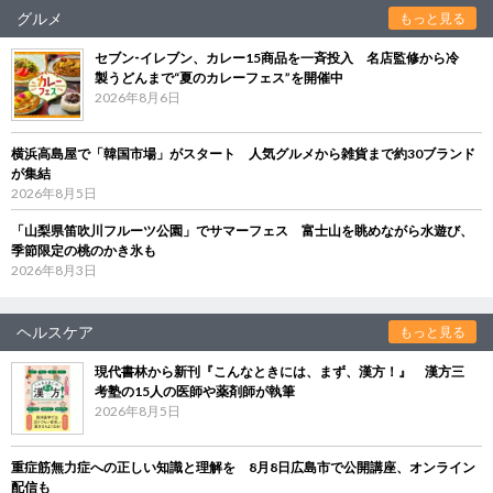
グルメ
もっと見る
セブン‐イレブン、カレー15商品を一斉投入 名店監修から冷
製うどんまで“夏のカレーフェス”を開催中
2026年8月6日
横浜高島屋で「韓国市場」がスタート 人気グルメから雑貨まで約30ブランド
が集結
2026年8月5日
「山梨県笛吹川フルーツ公園」でサマーフェス 富士山を眺めながら水遊び、
季節限定の桃のかき氷も
2026年8月3日
ヘルスケア
もっと見る
現代書林から新刊『こんなときには、まず、漢方！』 漢方三
考塾の15人の医師や薬剤師が執筆
2026年8月5日
重症筋無力症への正しい知識と理解を 8月8日広島市で公開講座、オンライン
配信も