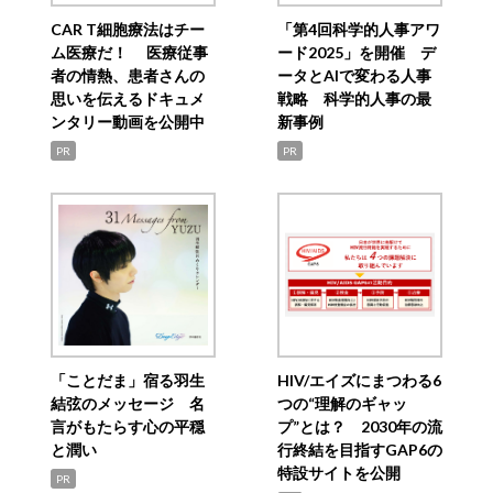
CAR T細胞療法はチー
「第4回科学的人事アワ
ム医療だ！ 医療従事
ード2025」を開催 デ
者の情熱、患者さんの
ータとAIで変わる人事
思いを伝えるドキュメ
戦略 科学的人事の最
ンタリー動画を公開中
新事例
PR
PR
「ことだま」宿る羽生
HIV/エイズにまつわる6
結弦のメッセージ 名
つの“理解のギャッ
言がもたらす心の平穏
プ”とは？ 2030年の流
と潤い
行終結を目指すGAP6の
特設サイトを公開
PR