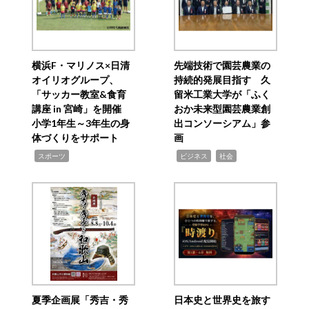
横浜F・マリノス×日清
先端技術で園芸農業の
オイリオグループ、
持続的発展目指す 久
「サッカー教室&食育
留米工業大学が「ふく
講座 in 宮崎」を開催
おか未来型園芸農業創
小学1年生～3年生の身
出コンソーシアム」参
体づくりをサポート
画
,
,
,
スポーツ
ビジネス
社会
夏季企画展「秀吉・秀
日本史と世界史を旅す