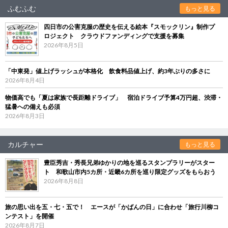
ふむふむ
もっと見る
四日市の公害克服の歴史を伝える絵本『スモックリン』制作プ
ロジェクト クラウドファンディングで支援を募集
2026年8月5日
「中東発」値上げラッシュが本格化 飲食料品値上げ、約3年ぶりの多さに
2026年8月4日
物価高でも「夏は家族で長距離ドライブ」 宿泊ドライブ予算4万円超、渋滞・
猛暑への備えも必須
2026年8月3日
カルチャー
もっと見る
豊臣秀吉・秀長兄弟ゆかりの地を巡るスタンプラリーがスター
ト 和歌山市内5カ所・近畿6カ所を巡り限定グッズをもらおう
2026年8月8日
旅の思い出を五・七・五で！ エースが「かばんの日」に合わせ「旅行川柳コ
ンテスト」を開催
2026年8月7日