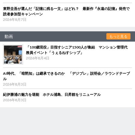
東野圭吾が選んだ「記憶に残る一文」はどれ？ 最新作『永遠の記憶』発売で
読者参加型キャンペーン
2026年8月7日
動画
もっと見る
「100歳現役」目指すシニア1500人が集結 マンション管理代
務員イベント「うぇるねすシップ」
2026年8月4日
AI時代、「暗黙知」は継承できるのか 「デジブレ」説明会／ラウンドテーブ
ル
2026年8月3日
紀伊勝浦の魅力を堪能 ホテル浦島、日昇館をリニューアル
2026年8月3日