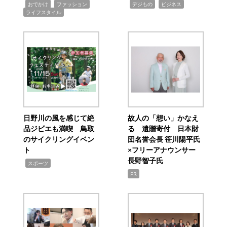
,
,
,
,
,
おでかけ
ファッション
デジもの
ビジネス
ライフスタイル
日野川の風を感じて絶
故人の「想い」かなえ
品ジビエも満喫 鳥取
る 遺贈寄付 日本財
のサイクリングイベン
団名誉会長 笹川陽平氏
ト
×フリーアナウンサー
長野智子氏
,
スポーツ
PR