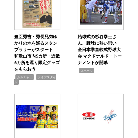
豊臣秀吉・秀長兄弟ゆ
始球式の杉谷拳士さ
かりの地を巡るスタン
ん、野球に熱い思い
プラリーがスタート
全日本学童軟式野球大
和歌山市内5カ所・近畿
会 マクドナルド・トー
6カ所を巡り限定グッズ
ナメントが開幕
をもらおう
,
スポーツ
,
,
カルチャー
ライフスタイ
ル