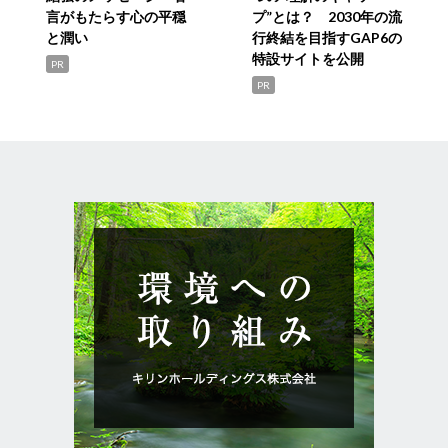
言がもたらす心の平穏
プ”とは？ 2030年の流
と潤い
行終結を目指すGAP6の
特設サイトを公開
PR
PR