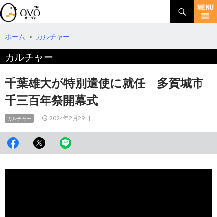
検
索
コ
ン
テ
ホーム
>
カルチャー
ン
カルチャー
ツ
へ
移
千葉雄大が特別遣使に就任 多賀城市
動
千三百年祭開幕式
2024年2月29日
カルチャー