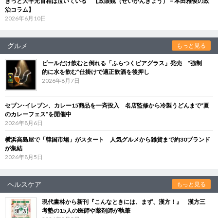
きっと大平元首相は泣いている 【政眼鏡（せいがんきょう）－本田雅俊の政
治コラム】
2026年6月10日
グルメ
もっと見る
ビールだけ飲むと倒れる「ふらつくビアグラス」発売 “強制
的に水を飲む”仕掛けで適正飲酒を後押し
2026年8月7日
セブン‐イレブン、カレー15商品を一斉投入 名店監修から冷製うどんまで“夏
のカレーフェス”を開催中
2026年8月6日
横浜高島屋で「韓国市場」がスタート 人気グルメから雑貨まで約30ブランド
が集結
2026年8月5日
ヘルスケア
もっと見る
現代書林から新刊『こんなときには、まず、漢方！』 漢方三
考塾の15人の医師や薬剤師が執筆