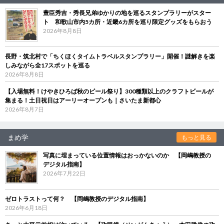
豊臣秀吉・秀長兄弟ゆかりの地を巡るスタンプラリーがスター
ト 和歌山市内5カ所・近畿6カ所を巡り限定グッズをもらおう
2026年8月8日
長野・筑北村で「ちくほくタイムトラベルスタンプラリー」開催！謎解きを楽
しみながら全17スポットを巡る
2026年8月8日
【入場無料！けやきひろば秋のビール祭り】300種類以上のクラフトビールが
集まる！土日祝日はアーリーオープンも｜さいたま新都心
2026年8月7日
まめ学
もっと見る
写真に埋まっている位置情報はおっかないのか 【岡嶋教授の
デジタル指南】
2026年7月22日
ゼロトラストって何？ 【岡嶋教授のデジタル指南】
2026年6月18日