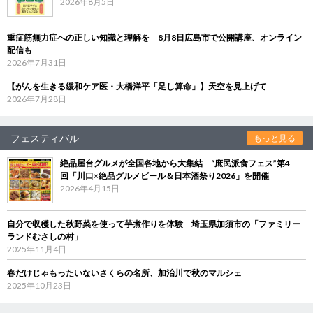
2026年8月5日
重症筋無力症への正しい知識と理解を 8月8日広島市で公開講座、オンライン
配信も
2026年7月31日
【がんを生きる緩和ケア医・大橋洋平「足し算命」】天空を見上げて
2026年7月28日
フェスティバル
もっと見る
絶品屋台グルメが全国各地から大集結 “庶民派食フェス”第4
回「川口×絶品グルメビール＆日本酒祭り2026」を開催
2026年4月15日
自分で収穫した秋野菜を使って芋煮作りを体験 埼玉県加須市の「ファミリー
ランドむさしの村」
2025年11月4日
春だけじゃもったいないさくらの名所、加治川で秋のマルシェ
2025年10月23日