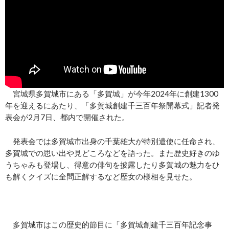
宮城県多賀城市にある「多賀城」が今年2024年に創建1300
年を迎えるにあたり、「多賀城創建千三百年祭開幕式」記者発
表会が2月7日、都内で開催された。
発表会では多賀城市出身の千葉雄大が特別遣使に任命され、
多賀城での思い出や見どころなどを語った。また歴史好きのゆ
うちゃみも登場し、得意の俳句を披露したり多賀城の魅力をひ
も解くクイズに全問正解するなど歴女の様相を見せた。
多賀城市はこの歴史的節目に「多賀城創建千三百年記念事