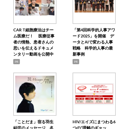
CAR T細胞療法はチー
「第4回科学的人事アワ
ム医療だ！ 医療従事
ード2025」を開催 デ
者の情熱、患者さんの
ータとAIで変わる人事
思いを伝えるドキュメ
戦略 科学的人事の最
ンタリー動画を公開中
新事例
PR
PR
「ことだま」宿る羽生
HIV/エイズにまつわる6
結弦のメッセージ 名
つの“理解のギャッ