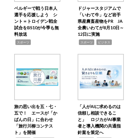
ベルギーで戦う日本人
ドジャースタジアムで
選手を応援しよう シ
「いわて牛」など岩手
ント＝トロイデン戦全
県産農畜産物をPR JA
試合をBS10が今季も無
全農いわてが8月10日～
料放送
12日に実施
,
,
,
スポーツ
スポーツ
ビジネス
旅の思い出を五・七・
「人がAIに求めるのは
五で！ エースが「か
信頼し相談できるこ
ばんの日」に合わせ
と」 ロジカがAI事業
「旅行川柳コンテス
者と導入機関の共通指
ト」を開催
針案を策定へ