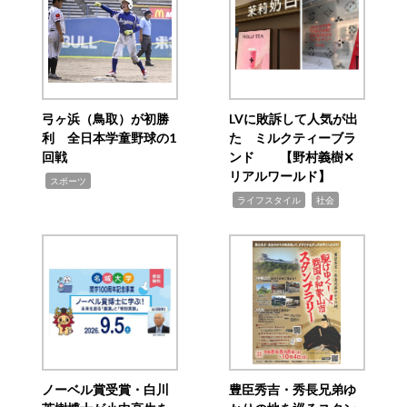
弓ヶ浜（鳥取）が初勝
LVに敗訴して人気が出
利 全日本学童野球の1
た ミルクティーブラ
回戦
ンド 【野村義樹✕
リアルワールド】
,
スポーツ
,
,
ライフスタイル
社会
ノーベル賞受賞・白川
豊臣秀吉・秀長兄弟ゆ