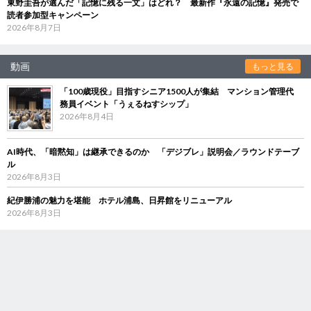
東野圭吾が選んだ「記憶に残る一文」はどれ？ 最新作『永遠の記憶』発売で
読者参加型キャンペーン
2026年8月7日
動画
もっと見る
「100歳現役」目指すシニア1500人が集結 マンション管理代
務員イベント「うぇるねすシップ」
2026年8月4日
AI時代、「暗黙知」は継承できるのか 「デジブレ」説明会／ラウンドテーブ
ル
2026年8月3日
紀伊勝浦の魅力を堪能 ホテル浦島、日昇館をリニューアル
2026年8月3日