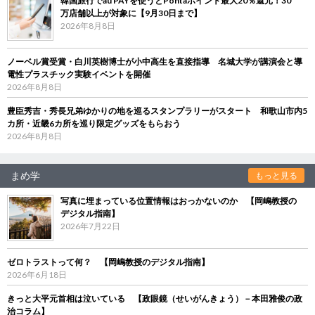
韓国旅行でau PAYを使うとPontaポイント最大20％還元！30
万店舗以上が対象に【9月30日まで】
2026年8月8日
ノーベル賞受賞・白川英樹博士が小中高生を直接指導 名城大学が講演会と導
電性プラスチック実験イベントを開催
2026年8月8日
豊臣秀吉・秀長兄弟ゆかりの地を巡るスタンプラリーがスタート 和歌山市内5
カ所・近畿6カ所を巡り限定グッズをもらおう
2026年8月8日
まめ学
もっと見る
写真に埋まっている位置情報はおっかないのか 【岡嶋教授の
デジタル指南】
2026年7月22日
ゼロトラストって何？ 【岡嶋教授のデジタル指南】
2026年6月18日
きっと大平元首相は泣いている 【政眼鏡（せいがんきょう）－本田雅俊の政
治コラム】