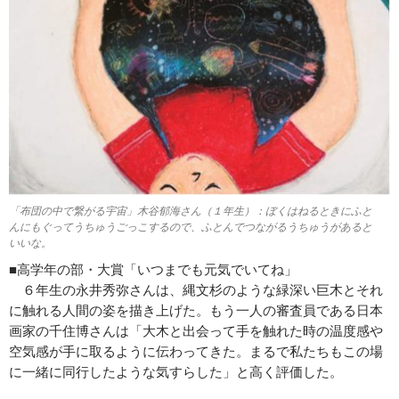
「布団の中で繋がる宇宙」木谷郁海さん（１年生）：ぼくはねるときにふと
んにもぐってうちゅうごっこするので、ふとんでつながるうちゅうがあると
いいな。
■高学年の部・大賞「いつまでも元気でいてね」
６年生の永井秀弥さんは、縄文杉のような緑深い巨木とそれ
に触れる人間の姿を描き上げた。もう一人の審査員である日本
画家の千住博さんは「大木と出会って手を触れた時の温度感や
空気感が手に取るように伝わってきた。まるで私たちもこの場
に一緒に同行したような気すらした」と高く評価した。