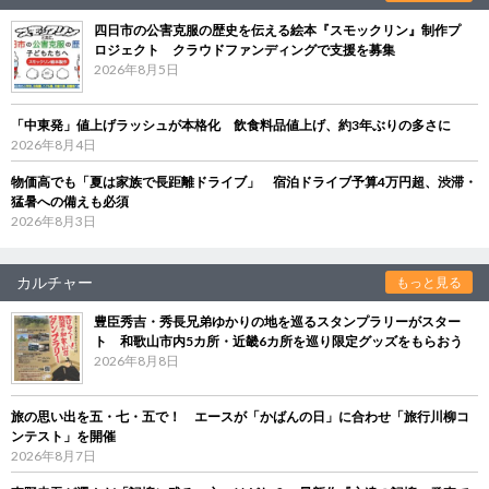
四日市の公害克服の歴史を伝える絵本『スモックリン』制作プ
ロジェクト クラウドファンディングで支援を募集
2026年8月5日
「中東発」値上げラッシュが本格化 飲食料品値上げ、約3年ぶりの多さに
2026年8月4日
物価高でも「夏は家族で長距離ドライブ」 宿泊ドライブ予算4万円超、渋滞・
猛暑への備えも必須
2026年8月3日
カルチャー
もっと見る
豊臣秀吉・秀長兄弟ゆかりの地を巡るスタンプラリーがスター
ト 和歌山市内5カ所・近畿6カ所を巡り限定グッズをもらおう
2026年8月8日
旅の思い出を五・七・五で！ エースが「かばんの日」に合わせ「旅行川柳コ
ンテスト」を開催
2026年8月7日