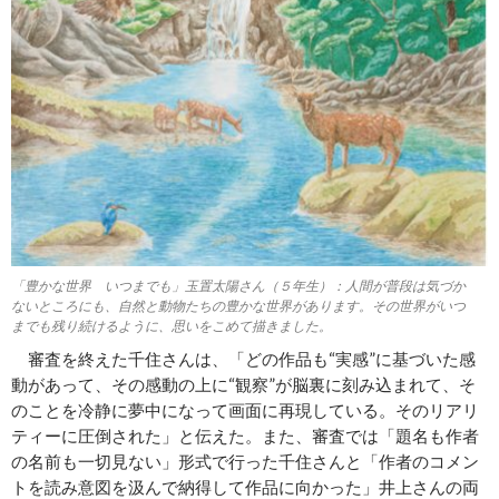
「豊かな世界 いつまでも」玉置太陽さん（５年生）：人間が普段は気づか
ないところにも、自然と動物たちの豊かな世界があります。その世界がいつ
までも残り続けるように、思いをこめて描きました。
審査を終えた千住さんは、「どの作品も“実感”に基づいた感
動があって、その感動の上に“観察”が脳裏に刻み込まれて、そ
のことを冷静に夢中になって画面に再現している。そのリアリ
ティーに圧倒された」と伝えた。また、審査では「題名も作者
の名前も一切見ない」形式で行った千住さんと「作者のコメン
トを読み意図を汲んで納得して作品に向かった」井上さんの両