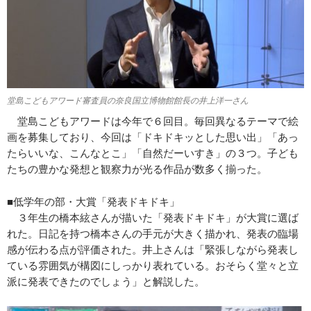
堂島こどもアワード審査員の奈良国立博物館館長の井上洋一さん
堂島こどもアワードは今年で６回目。毎回異なるテーマで絵
画を募集しており、今回は「ドキドキッとした思い出」「あっ
たらいいな、こんなとこ」「自然だーいすき」の３つ。子ども
たちの豊かな発想と観察力が光る作品が数多く揃った。
■低学年の部・大賞「発表ドキドキ」
３年生の橋本絃さんが描いた「発表ドキドキ」が大賞に選ば
れた。日記を持つ橋本さんの手元が大きく描かれ、発表の臨場
感が伝わる点が評価された。井上さんは「緊張しながら発表し
ている雰囲気が構図にしっかり表れている。おそらく堂々と立
派に発表できたのでしょう」と解説した。