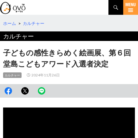
検
索
コ
ン
テ
ホーム
>
カルチャー
ン
カルチャー
ツ
へ
移
子どもの感性きらめく絵画展、第６回
動
堂島こどもアワード入選者決定
2024年11月26日
カルチャー