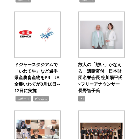
ドジャースタジアムで
故人の「想い」かなえ
「いわて牛」など岩手
る 遺贈寄付 日本財
県産農畜産物をPR JA
団名誉会長 笹川陽平氏
全農いわてが8月10日～
×フリーアナウンサー
12日に実施
長野智子氏
,
,
スポーツ
ビジネス
PR