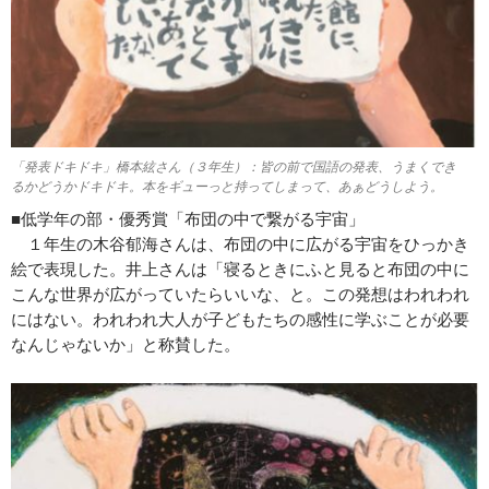
「発表ドキドキ」橋本絃さん（３年生）：皆の前で国語の発表、うまくでき
るかどうかドキドキ。本をギューっと持ってしまって、あぁどうしよう。
■低学年の部・優秀賞「布団の中で繋がる宇宙」
１年生の木谷郁海さんは、布団の中に広がる宇宙をひっかき
絵で表現した。井上さんは「寝るときにふと見ると布団の中に
こんな世界が広がっていたらいいな、と。この発想はわれわれ
にはない。われわれ大人が子どもたちの感性に学ぶことが必要
なんじゃないか」と称賛した。