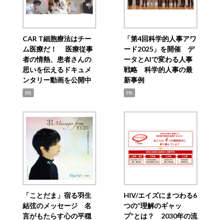
CAR T細胞療法はチー
「第4回科学的人事アワ
ム医療だ！ 医療従事
ード2025」を開催 デ
者の情熱、患者さんの
ータとAIで変わる人事
思いを伝えるドキュメ
戦略 科学的人事の最
ンタリー動画を公開中
新事例
PR
PR
「ことだま」宿る羽生
HIV/エイズにまつわる6
結弦のメッセージ 名
つの“理解のギャッ
言がもたらす心の平穏
プ”とは？ 2030年の流