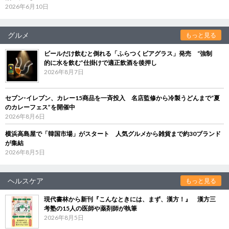
2026年6月10日
グルメ
もっと見る
ビールだけ飲むと倒れる「ふらつくビアグラス」発売 “強制
的に水を飲む”仕掛けで適正飲酒を後押し
2026年8月7日
セブン‐イレブン、カレー15商品を一斉投入 名店監修から冷製うどんまで“夏
のカレーフェス”を開催中
2026年8月6日
横浜高島屋で「韓国市場」がスタート 人気グルメから雑貨まで約30ブランド
が集結
2026年8月5日
ヘルスケア
もっと見る
現代書林から新刊『こんなときには、まず、漢方！』 漢方三
考塾の15人の医師や薬剤師が執筆
2026年8月5日