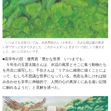
「いつまでも元気でいてね」永井秀弥さん（６年生）：大きな樹は森の奥深
い所でずっと生きてきました。これからもずっと 生きていて欲しくて書きま
した。会いに行きたいです。
■高学年の部・優秀賞「豊かな世界 いつまでも」
５年生の玉置太陽さんは、水辺の風景とそこに集う動物たち
を丹念に描写した。千住さんは「リアルに緻密に描くことによ
って、むしろ不思議な世界になっている。色彩も美しければ組
み合わせも非常に神秘的で、人間の心の奥深くにある遠い記憶
に触れるようだ」と見解を述べた。