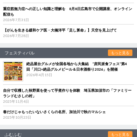
重症筋無力症への正しい知識と理解を 8月8日広島市で公開講座、オンライン
配信も
2026年7月31日
【がんを生きる緩和ケア医・大橋洋平「足し算命」】天空を見上げて
2026年7月28日
フェスティバル
もっと見る
絶品屋台グルメが全国各地から大集結 “庶民派食フェス”第4
回「川口×絶品グルメビール＆日本酒祭り2026」を開催
2026年4月15日
自分で収穫した秋野菜を使って芋煮作りを体験 埼玉県加須市の「ファミリー
ランドむさしの村」
2025年11月4日
春だけじゃもったいないさくらの名所、加治川で秋のマルシェ
2025年10月23日
ふむふむ
もっと見る