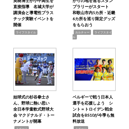
英樹博士が小中高生を
かりの地を巡るスタン
直接指導 名城大学が
プラリーがスタート
講演会と導電性プラス
和歌山市内5カ所・近畿
チック実験イベントを
6カ所を巡り限定グッズ
開催
をもらおう
,
,
,
ライフスタイル
カルチャー
ライフスタイ
ル
始球式の杉谷拳士さ
ベルギーで戦う日本人
ん、野球に熱い思い
選手を応援しよう シ
全日本学童軟式野球大
ント＝トロイデン戦全
会 マクドナルド・トー
試合をBS10が今季も無
ナメントが開幕
料放送
,
,
スポーツ
スポーツ