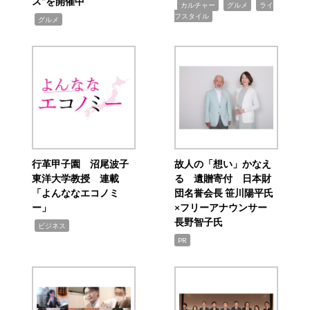
ス”を開催中
,
,
,
カルチャー
グルメ
ライ
フスタイル
,
グルメ
行革甲子園 沼尾波子
故人の「想い」かなえ
東洋大学教授 連載
る 遺贈寄付 日本財
「よんななエコノミ
団名誉会長 笹川陽平氏
ー」
×フリーアナウンサー
長野智子氏
,
ビジネス
PR