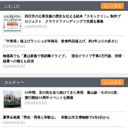
ふむふむ
もっと見る
四日市の公害克服の歴史を伝える絵本『スモックリン』制作プ
ロジェクト クラウドファンディングで支援を募集
2026年8月5日
「中東発」値上げラッシュが本格化 飲食料品値上げ、約3年ぶりの多さに
2026年8月4日
物価高でも「夏は家族で長距離ドライブ」 宿泊ドライブ予算4万円超、渋滞・
猛暑への備えも必須
2026年8月3日
カルチャー
もっと見る
55年間、京の街を走り続けてきた車両 嵐山線・モボ301形、
運行開始55周年イベントを開催
2026年8月6日
夏季企画展「秀吉・秀長と和歌山」 和歌山市立博物館で8月8日から
2026年8月6日