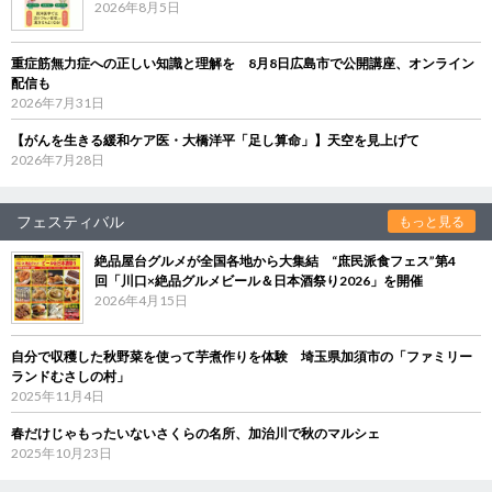
2026年8月5日
重症筋無力症への正しい知識と理解を 8月8日広島市で公開講座、オンライン
配信も
2026年7月31日
【がんを生きる緩和ケア医・大橋洋平「足し算命」】天空を見上げて
2026年7月28日
フェスティバル
もっと見る
絶品屋台グルメが全国各地から大集結 “庶民派食フェス”第4
回「川口×絶品グルメビール＆日本酒祭り2026」を開催
2026年4月15日
自分で収穫した秋野菜を使って芋煮作りを体験 埼玉県加須市の「ファミリー
ランドむさしの村」
2025年11月4日
春だけじゃもったいないさくらの名所、加治川で秋のマルシェ
2025年10月23日