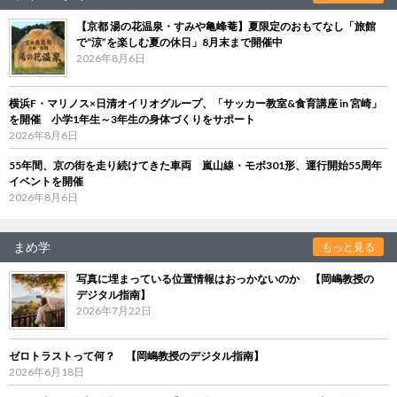
【京都 湯の花温泉・すみや亀峰菴】夏限定のおもてなし「旅館
で“涼”を楽しむ夏の休日」8月末まで開催中
2026年8月6日
横浜F・マリノス×日清オイリオグループ、「サッカー教室&食育講座 in 宮崎」
を開催 小学1年生～3年生の身体づくりをサポート
2026年8月6日
55年間、京の街を走り続けてきた車両 嵐山線・モボ301形、運行開始55周年
イベントを開催
2026年8月6日
まめ学
もっと見る
写真に埋まっている位置情報はおっかないのか 【岡嶋教授の
デジタル指南】
2026年7月22日
ゼロトラストって何？ 【岡嶋教授のデジタル指南】
2026年6月18日