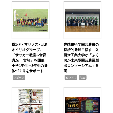
横浜F・マリノス×日清
先端技術で園芸農業の
オイリオグループ、
持続的発展目指す 久
「サッカー教室&食育
留米工業大学が「ふく
講座 in 宮崎」を開催
おか未来型園芸農業創
小学1年生～3年生の身
出コンソーシアム」参
体づくりをサポート
画
,
,
,
スポーツ
ビジネス
社会