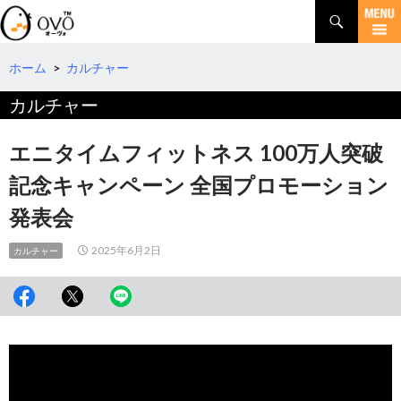
検
索
コ
ン
テ
ホーム
>
カルチャー
ン
カルチャー
ツ
へ
移
エニタイムフィットネス 100万人突破
動
記念キャンペーン 全国プロモーション
発表会
2025年6月2日
カルチャー