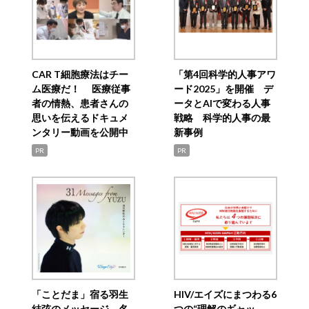
CAR T細胞療法はチー
「第4回科学的人事アワ
ム医療だ！ 医療従事
ード2025」を開催 デ
者の情熱、患者さんの
ータとAIで変わる人事
思いを伝えるドキュメ
戦略 科学的人事の最
ンタリー動画を公開中
新事例
PR
PR
「ことだま」宿る羽生
HIV/エイズにまつわる6
結弦のメッセージ 名
つの“理解のギャッ