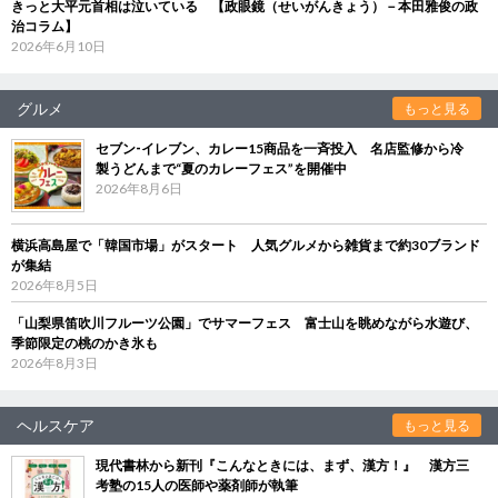
きっと大平元首相は泣いている 【政眼鏡（せいがんきょう）－本田雅俊の政
治コラム】
2026年6月10日
グルメ
もっと見る
セブン‐イレブン、カレー15商品を一斉投入 名店監修から冷
製うどんまで“夏のカレーフェス”を開催中
2026年8月6日
横浜高島屋で「韓国市場」がスタート 人気グルメから雑貨まで約30ブランド
が集結
2026年8月5日
「山梨県笛吹川フルーツ公園」でサマーフェス 富士山を眺めながら水遊び、
季節限定の桃のかき氷も
2026年8月3日
ヘルスケア
もっと見る
現代書林から新刊『こんなときには、まず、漢方！』 漢方三
考塾の15人の医師や薬剤師が執筆