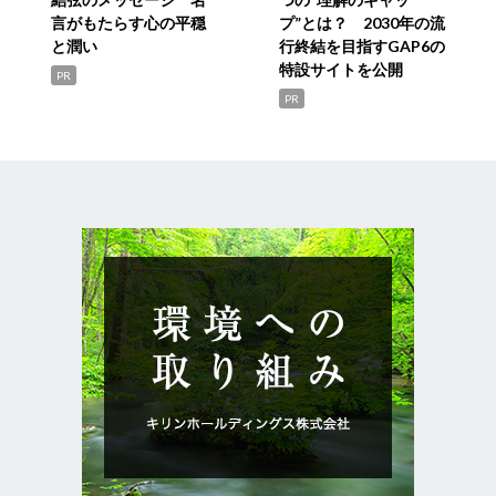
言がもたらす心の平穏
プ”とは？ 2030年の流
と潤い
行終結を目指すGAP6の
特設サイトを公開
PR
PR