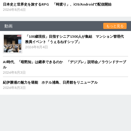
日本史と世界史を旅するRPG 「時渡り」、iOS/Androidで配信開始
2026年8月6日
動画
もっと見る
「100歳現役」目指すシニア1500人が集結 マンション管理代
務員イベント「うぇるねすシップ」
2026年8月4日
AI時代、「暗黙知」は継承できるのか 「デジブレ」説明会／ラウンドテーブ
ル
2026年8月3日
紀伊勝浦の魅力を堪能 ホテル浦島、日昇館をリニューアル
2026年8月3日