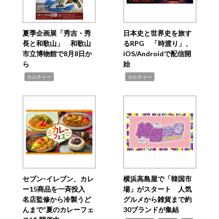
夏季企画展「秀吉・秀
日本史と世界史を旅す
長と和歌山」 和歌山
るRPG 「時渡り」、
市立博物館で8月8日か
iOS/Androidで配信開
ら
始
,
,
カルチャー
カルチャー
セブン‐イレブン、カレ
横浜高島屋で「韓国市
ー15商品を一斉投入
場」がスタート 人気
名店監修から冷製うど
グルメから雑貨まで約
んまで“夏のカレーフェ
30ブランドが集結