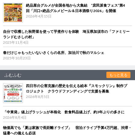
絶品屋台グルメが全国各地から大集結 “庶民派食フェス”第4
回「川口×絶品グルメビール＆日本酒祭り2026」を開催
2026年4月15日
自分で収穫した秋野菜を使って芋煮作りを体験 埼玉県加須市の「ファミリー
ランドむさしの村」
2025年11月4日
春だけじゃもったいないさくらの名所、加治川で秋のマルシェ
2025年10月23日
ふむふむ
もっと見る
四日市の公害克服の歴史を伝える絵本『スモックリン』制作プ
ロジェクト クラウドファンディングで支援を募集
2026年8月5日
「中東発」値上げラッシュが本格化 飲食料品値上げ、約3年ぶりの多さに
2026年8月4日
物価高でも「夏は家族で長距離ドライブ」 宿泊ドライブ予算4万円超、渋滞・
猛暑への備えも必須