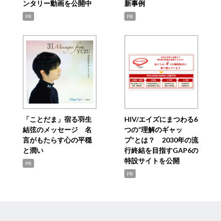
ンタリー動画を公開中
新事例
PR
PR
「ことだま」宿る羽生
HIV/エイズにまつわる6
結弦のメッセージ 名
つの“理解のギャッ
言がもたらす心の平穏
プ”とは？ 2030年の流
と潤い
行終結を目指すGAP6の
特設サイトを公開
PR
PR