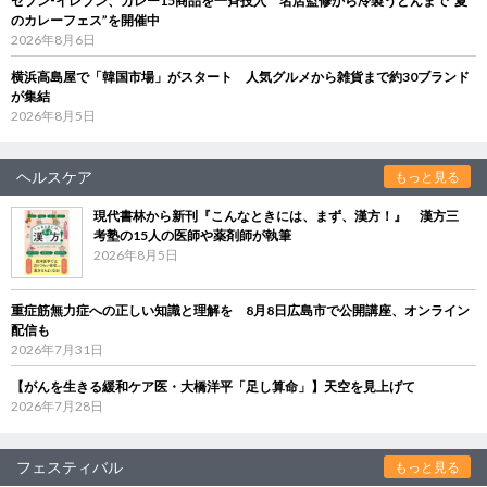
セブン‐イレブン、カレー15商品を一斉投入 名店監修から冷製うどんまで“夏
のカレーフェス”を開催中
2026年8月6日
横浜高島屋で「韓国市場」がスタート 人気グルメから雑貨まで約30ブランド
が集結
2026年8月5日
ヘルスケア
もっと見る
現代書林から新刊『こんなときには、まず、漢方！』 漢方三
考塾の15人の医師や薬剤師が執筆
2026年8月5日
重症筋無力症への正しい知識と理解を 8月8日広島市で公開講座、オンライン
配信も
2026年7月31日
【がんを生きる緩和ケア医・大橋洋平「足し算命」】天空を見上げて
2026年7月28日
フェスティバル
もっと見る