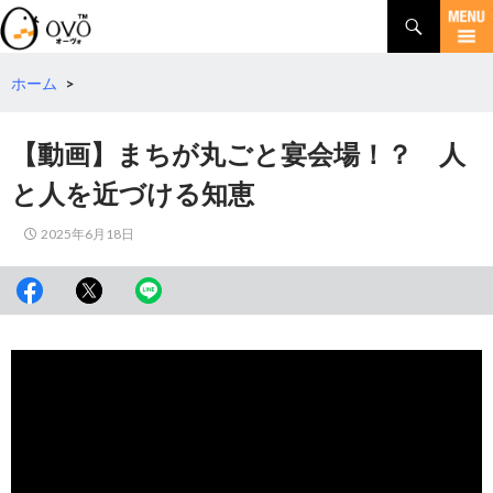
検
索
コ
ン
テ
ホーム
>
ン
ツ
【動画】まちが丸ごと宴会場！？ 人
へ
移
と人を近づける知恵
動
2025年6月18日