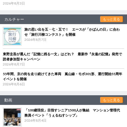
2026年8月3日
カルチャー
もっと見る
旅の思い出を五・七・五で！ エースが「かばんの日」に合わ
せ「旅行川柳コンテスト」を開催
2026年8月7日
東野圭吾が選んだ「記憶に残る一文」はどれ？ 最新作『永遠の記憶』発売で
読者参加型キャンペーン
2026年8月7日
55年間、京の街を走り続けてきた車両 嵐山線・モボ301形、運行開始55周年
イベントを開催
2026年8月6日
動画
もっと見る
「100歳現役」目指すシニア1500人が集結 マンション管理代
務員イベント「うぇるねすシップ」
2026年8月4日