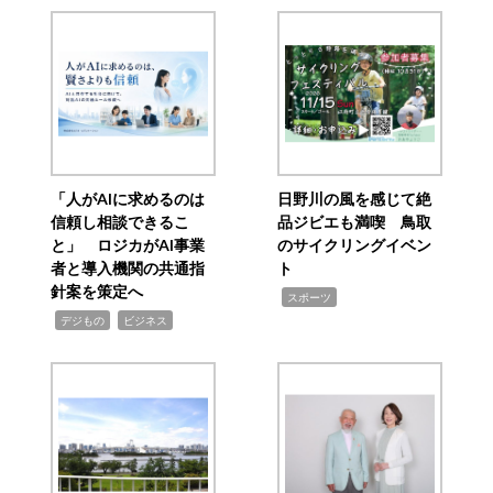
「人がAIに求めるのは
日野川の風を感じて絶
信頼し相談できるこ
品ジビエも満喫 鳥取
と」 ロジカがAI事業
のサイクリングイベン
者と導入機関の共通指
ト
針案を策定へ
,
スポーツ
,
,
デジもの
ビジネス