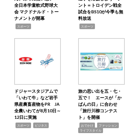
全日本学童軟式野球大
ント＝トロイデン戦全
会 マクドナルド・トー
試合をBS10が今季も無
ナメントが開幕
料放送
,
,
スポーツ
スポーツ
ドジャースタジアムで
旅の思い出を五・七・
「いわて牛」など岩手
五で！ エースが「か
県産農畜産物をPR JA
ばんの日」に合わせ
全農いわてが8月10日～
「旅行川柳コンテス
12日に実施
ト」を開催
,
,
,
,
,
スポーツ
ビジネス
おでかけ
ファッション
ライフスタイル