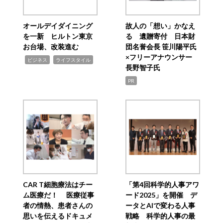
オールデイダイニング
故人の「想い」かなえ
を一新 ヒルトン東京
る 遺贈寄付 日本財
お台場、改装進む
団名誉会長 笹川陽平氏
×フリーアナウンサー
,
,
ビジネス
ライフスタイル
長野智子氏
PR
CAR T細胞療法はチー
「第4回科学的人事アワ
ム医療だ！ 医療従事
ード2025」を開催 デ
者の情熱、患者さんの
ータとAIで変わる人事
思いを伝えるドキュメ
戦略 科学的人事の最