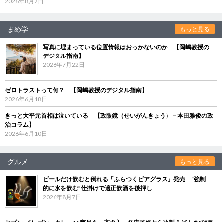
2026年8月7日
まめ学
もっと見る
写真に埋まっている位置情報はおっかないのか 【岡嶋教授の
デジタル指南】
2026年7月22日
ゼロトラストって何？ 【岡嶋教授のデジタル指南】
2026年6月18日
きっと大平元首相は泣いている 【政眼鏡（せいがんきょう）－本田雅俊の政
治コラム】
2026年6月10日
グルメ
もっと見る
ビールだけ飲むと倒れる「ふらつくビアグラス」発売 “強制
的に水を飲む”仕掛けで適正飲酒を後押し
2026年8月7日