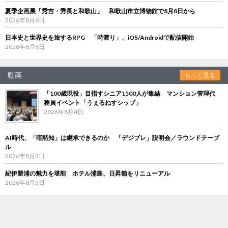
夏季企画展「秀吉・秀長と和歌山」 和歌山市立博物館で8月8日から
2026年8月6日
日本史と世界史を旅するRPG 「時渡り」、iOS/Androidで配信開始
2026年8月6日
動画
もっと見る
「100歳現役」目指すシニア1500人が集結 マンション管理代
務員イベント「うぇるねすシップ」
2026年8月4日
AI時代、「暗黙知」は継承できるのか 「デジブレ」説明会／ラウンドテーブ
ル
2026年8月3日
紀伊勝浦の魅力を堪能 ホテル浦島、日昇館をリニューアル
2026年8月3日