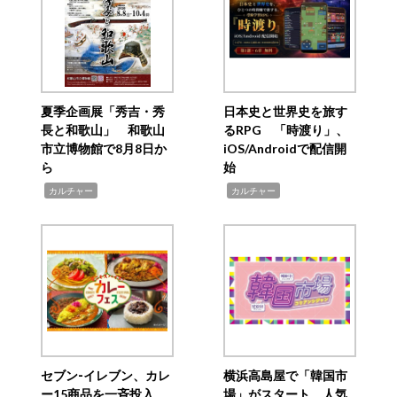
夏季企画展「秀吉・秀
日本史と世界史を旅す
長と和歌山」 和歌山
るRPG 「時渡り」、
市立博物館で8月8日か
iOS/Androidで配信開
ら
始
,
,
カルチャー
カルチャー
セブン‐イレブン、カレ
横浜高島屋で「韓国市
ー15商品を一斉投入
場」がスタート 人気