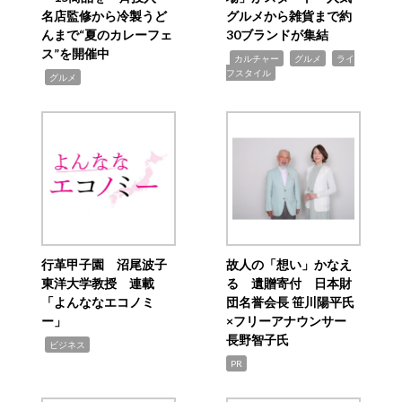
名店監修から冷製うど
グルメから雑貨まで約
んまで“夏のカレーフェ
30ブランドが集結
ス”を開催中
,
,
,
カルチャー
グルメ
ライ
フスタイル
,
グルメ
行革甲子園 沼尾波子
故人の「想い」かなえ
東洋大学教授 連載
る 遺贈寄付 日本財
「よんななエコノミ
団名誉会長 笹川陽平氏
ー」
×フリーアナウンサー
長野智子氏
,
ビジネス
PR