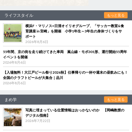
ライフスタイル
もっと見る
横浜F・マリノス×日清オイリオグループ、「サッカー教室&食
育講座 in 宮崎」を開催 小学1年生～3年生の身体づくりをサ
ポート
2026年8月6日
55年間、京の街を走り続けてきた車両 嵐山線・モボ301形、運行開始55周年
イベントを開催
2026年8月6日
【入場無料！大江戸ビール祭り2026秋】仕事帰りの一杯や週末の昼飲みにも！
全国のクラフトビールが大集合｜品川
2026年8月6日
まめ学
もっと見る
写真に埋まっている位置情報はおっかないのか 【岡嶋教授の
デジタル指南】
2026年7月22日