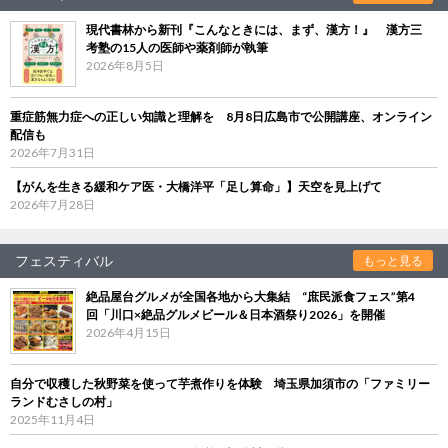
現代書林から新刊『こんなときには、まず、漢方！』 漢方三
考塾の15人の医師や薬剤師が執筆
2026年8月5日
重症筋無力症への正しい知識と理解を 8月8日広島市で公開講座、オンライン
配信も
2026年7月31日
【がんを生きる緩和ケア医・大橋洋平「足し算命」】天空を見上げて
2026年7月28日
フェスティバル
もっと見る
絶品屋台グルメが全国各地から大集結 “庶民派食フェス”第4
回「川口×絶品グルメビール＆日本酒祭り2026」を開催
2026年4月15日
自分で収穫した秋野菜を使って芋煮作りを体験 埼玉県加須市の「ファミリー
ランドむさしの村」
2025年11月4日