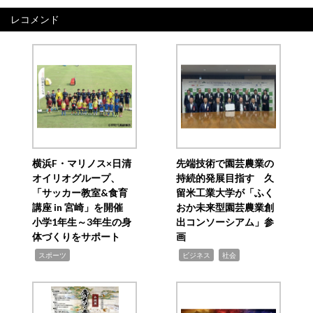
レコメンド
横浜F・マリノス×日清
先端技術で園芸農業の
オイリオグループ、
持続的発展目指す 久
「サッカー教室&食育
留米工業大学が「ふく
講座 in 宮崎」を開催
おか未来型園芸農業創
小学1年生～3年生の身
出コンソーシアム」参
体づくりをサポート
画
,
,
,
スポーツ
ビジネス
社会