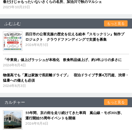
春だけじゃもったいないさくらの名所、加治川で秋のマルシェ
2025年10月23日
ふむふむ
もっと見る
四日市の公害克服の歴史を伝える絵本『スモックリン』制作プ
ロジェクト クラウドファンディングで支援を募集
2026年8月5日
「中東発」値上げラッシュが本格化 飲食料品値上げ、約3年ぶりの多さに
2026年8月4日
物価高でも「夏は家族で長距離ドライブ」 宿泊ドライブ予算4万円超、渋滞・
猛暑への備えも必須
2026年8月3日
カルチャー
もっと見る
55年間、京の街を走り続けてきた車両 嵐山線・モボ301形、
運行開始55周年イベントを開催
2026年8月6日