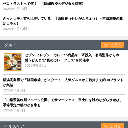
ゼロトラストって何？ 【岡嶋教授のデジタル指南】
2026年6月18日
きっと大平元首相は泣いている 【政眼鏡（せいがんきょう）－本田雅俊の政
治コラム】
2026年6月10日
グルメ
もっと見る
セブン‐イレブン、カレー15商品を一斉投入 名店監修から冷
製うどんまで“夏のカレーフェス”を開催中
2026年8月6日
横浜高島屋で「韓国市場」がスタート 人気グルメから雑貨まで約30ブランド
が集結
2026年8月5日
「山梨県笛吹川フルーツ公園」でサマーフェス 富士山を眺めながら水遊び、
季節限定の桃のかき氷も
2026年8月3日
ヘルスケア
もっと見る