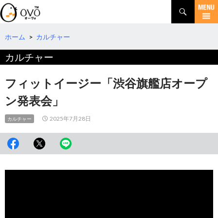
検
索
コ
ン
テ
ホーム
>
カルチャー
ン
カルチャー
ツ
へ
移
フィットイージー「渋谷旗艦店オープ
動
ン発表会」
2025年7月28日
カルチャー