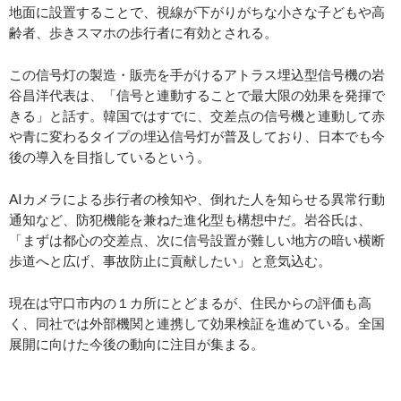
地面に設置することで、視線が下がりがちな小さな子どもや高
齢者、歩きスマホの歩行者に有効とされる。
この信号灯の製造・販売を手がけるアトラス埋込型信号機の岩
谷昌洋代表は、「信号と連動することで最大限の効果を発揮で
きる」と話す。韓国ではすでに、交差点の信号機と連動して赤
や青に変わるタイプの埋込信号灯が普及しており、日本でも今
後の導入を目指しているという。
AIカメラによる歩行者の検知や、倒れた人を知らせる異常行動
通知など、防犯機能を兼ねた進化型も構想中だ。岩谷氏は、
「まずは都心の交差点、次に信号設置が難しい地方の暗い横断
歩道へと広げ、事故防止に貢献したい」と意気込む。
現在は守口市内の１カ所にとどまるが、住民からの評価も高
く、同社では外部機関と連携して効果検証を進めている。全国
展開に向けた今後の動向に注目が集まる。