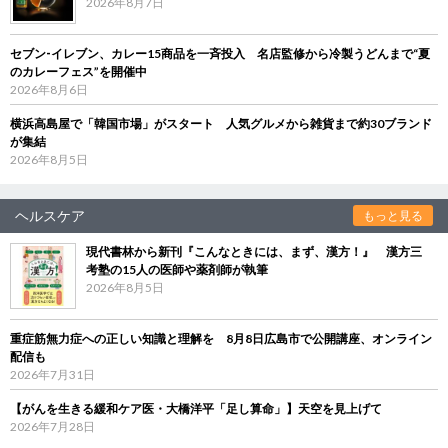
2026年8月7日
セブン‐イレブン、カレー15商品を一斉投入 名店監修から冷製うどんまで“夏
のカレーフェス”を開催中
2026年8月6日
横浜高島屋で「韓国市場」がスタート 人気グルメから雑貨まで約30ブランド
が集結
2026年8月5日
ヘルスケア
もっと見る
現代書林から新刊『こんなときには、まず、漢方！』 漢方三
考塾の15人の医師や薬剤師が執筆
2026年8月5日
重症筋無力症への正しい知識と理解を 8月8日広島市で公開講座、オンライン
配信も
2026年7月31日
【がんを生きる緩和ケア医・大橋洋平「足し算命」】天空を見上げて
2026年7月28日