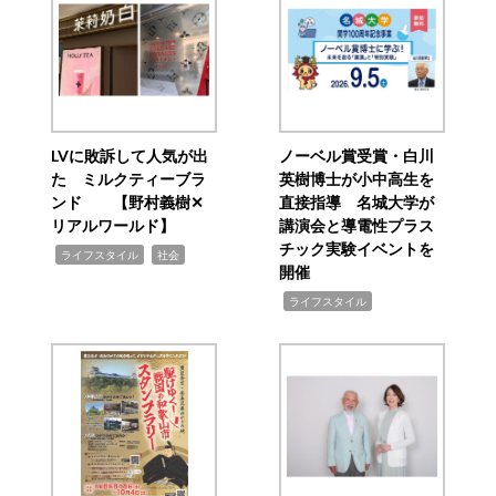
LVに敗訴して人気が出
ノーベル賞受賞・白川
た ミルクティーブラ
英樹博士が小中高生を
ンド 【野村義樹✕
直接指導 名城大学が
リアルワールド】
講演会と導電性プラス
チック実験イベントを
,
,
ライフスタイル
社会
開催
,
ライフスタイル