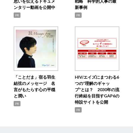
思いを伝えるドキュメ
戦略 科学的人事の最
ンタリー動画を公開中
新事例
PR
PR
「ことだま」宿る羽生
HIV/エイズにまつわる6
結弦のメッセージ 名
つの“理解のギャッ
言がもたらす心の平穏
プ”とは？ 2030年の流
と潤い
行終結を目指すGAP6の
特設サイトを公開
PR
PR