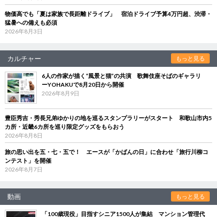
物価高でも「夏は家族で長距離ドライブ」 宿泊ドライブ予算4万円超、渋滞・
猛暑への備えも必須
2026年8月3日
カルチャー
もっと見る
6人の作家が描く“風景と猫”の共演 歌舞伎座そばのギャラリ
ーYOHAKUで8月20日から開催
2026年8月9日
豊臣秀吉・秀長兄弟ゆかりの地を巡るスタンプラリーがスタート 和歌山市内5
カ所・近畿6カ所を巡り限定グッズをもらおう
2026年8月8日
旅の思い出を五・七・五で！ エースが「かばんの日」に合わせ「旅行川柳コ
ンテスト」を開催
2026年8月7日
動画
もっと見る
「100歳現役」目指すシニア1500人が集結 マンション管理代