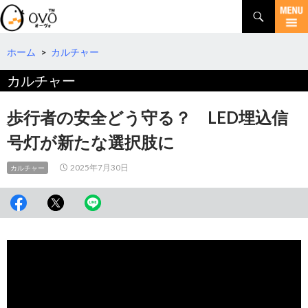
検
索
コ
ン
テ
ホーム
>
カルチャー
ン
カルチャー
ツ
へ
移
歩行者の安全どう守る？ LED埋込信
動
号灯が新たな選択肢に
2025年7月30日
カルチャー