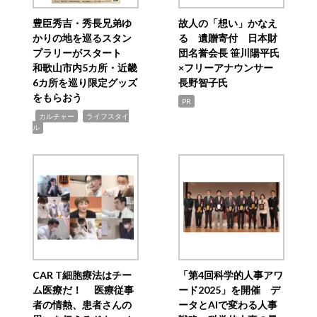
豊臣秀吉・秀長兄弟ゆ
故人の「想い」かなえ
かりの地を巡るスタン
る 遺贈寄付 日本財
プラリーがスタート
団名誉会長 笹川陽平氏
和歌山市内5カ所・近畿
×フリーアナウンサー
6カ所を巡り限定グッズ
長野智子氏
をもらおう
PR
,
,
カルチャー
ライフスタイ
ル
CAR T細胞療法はチー
「第4回科学的人事アワ
ム医療だ！ 医療従事
ード2025」を開催 デ
者の情熱、患者さんの
ータとAIで変わる人事