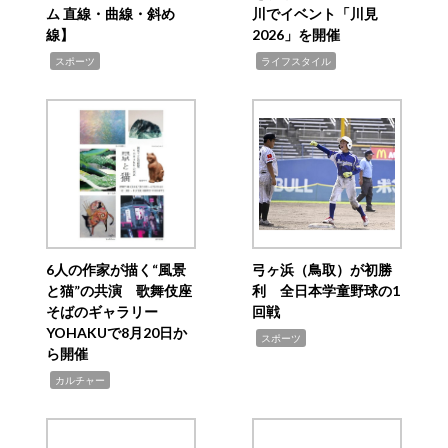
ム 直線・曲線・斜め
川でイベント「川見
線】
2026」を開催
,
,
スポーツ
ライフスタイル
6人の作家が描く“風景
弓ヶ浜（鳥取）が初勝
と猫”の共演 歌舞伎座
利 全日本学童野球の1
そばのギャラリー
回戦
YOHAKUで8月20日か
,
スポーツ
ら開催
,
カルチャー