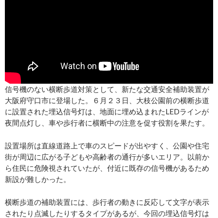
信号機のない横断歩道対策として、新たな交通安全補助装置が
大阪府守口市に登場した。６月２３日、大枝公園前の横断歩道
に設置された埋込信号灯は、地面に埋め込まれたLEDラインが
夜間点灯し、車や歩行者に横断中の注意を促す役割を果たす。
設置場所は直線道路上で車のスピードが出やすく、公園や住宅
街が周辺に広がる子どもや高齢者の通行が多いエリア。以前か
ら住民に危険視されていたが、付近に既存の信号機があるため
新設が難しかった。
横断歩道の補助装置には、歩行者の動きに反応して文字が表示
されたり点滅したりするタイプがあるが、今回の埋込信号灯は