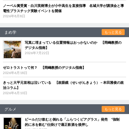
ノーベル賞受賞・白川英樹博士が小中高生を直接指導 名城大学が講演会と導
電性プラスチック実験イベントを開催
2026年8月8日
まめ学
もっと見る
写真に埋まっている位置情報はおっかないのか 【岡嶋教授の
デジタル指南】
2026年7月22日
ゼロトラストって何？ 【岡嶋教授のデジタル指南】
2026年6月18日
きっと大平元首相は泣いている 【政眼鏡（せいがんきょう）－本田雅俊の政
治コラム】
2026年6月10日
グルメ
もっと見る
ビールだけ飲むと倒れる「ふらつくビアグラス」発売 “強制
的に水を飲む”仕掛けで適正飲酒を後押し