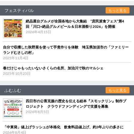
フェスティバル
もっと見る
絶品屋台グルメが全国各地から大集結 “庶民派食フェス”第4
回「川口×絶品グルメビール＆日本酒祭り2026」を開催
2026年4月15日
自分で収穫した秋野菜を使って芋煮作りを体験 埼玉県加須市の「ファミリー
ランドむさしの村」
2025年11月4日
春だけじゃもったいないさくらの名所、加治川で秋のマルシェ
2025年10月23日
ふむふむ
もっと見る
四日市の公害克服の歴史を伝える絵本『スモックリン』制作プ
ロジェクト クラウドファンディングで支援を募集
2026年8月5日
「中東発」値上げラッシュが本格化 飲食料品値上げ、約3年ぶりの多さに
2026年8月4日