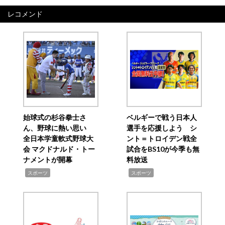
レコメンド
始球式の杉谷拳士さ
ベルギーで戦う日本人
ん、野球に熱い思い
選手を応援しよう シ
全日本学童軟式野球大
ント＝トロイデン戦全
会 マクドナルド・トー
試合をBS10が今季も無
ナメントが開幕
料放送
,
,
スポーツ
スポーツ