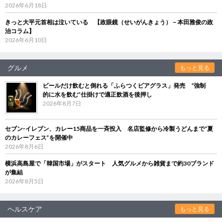
2026年6月18日
きっと大平元首相は泣いている 【政眼鏡（せいがんきょう）－本田雅俊の政
治コラム】
2026年6月10日
グルメ
もっと見る
ビールだけ飲むと倒れる「ふらつくビアグラス」発売 “強制
的に水を飲む”仕掛けで適正飲酒を後押し
2026年8月7日
セブン‐イレブン、カレー15商品を一斉投入 名店監修から冷製うどんまで“夏
のカレーフェス”を開催中
2026年8月6日
横浜高島屋で「韓国市場」がスタート 人気グルメから雑貨まで約30ブランド
が集結
2026年8月5日
ヘルスケア
もっと見る