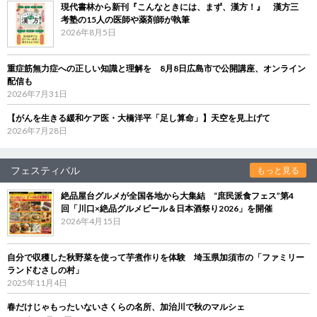
現代書林から新刊『こんなときには、まず、漢方！』 漢方三
考塾の15人の医師や薬剤師が執筆
2026年8月5日
重症筋無力症への正しい知識と理解を 8月8日広島市で公開講座、オンライン
配信も
2026年7月31日
【がんを生きる緩和ケア医・大橋洋平「足し算命」】天空を見上げて
2026年7月28日
フェスティバル
もっと見る
絶品屋台グルメが全国各地から大集結 “庶民派食フェス”第4
回「川口×絶品グルメビール＆日本酒祭り2026」を開催
2026年4月15日
自分で収穫した秋野菜を使って芋煮作りを体験 埼玉県加須市の「ファミリー
ランドむさしの村」
2025年11月4日
春だけじゃもったいないさくらの名所、加治川で秋のマルシェ