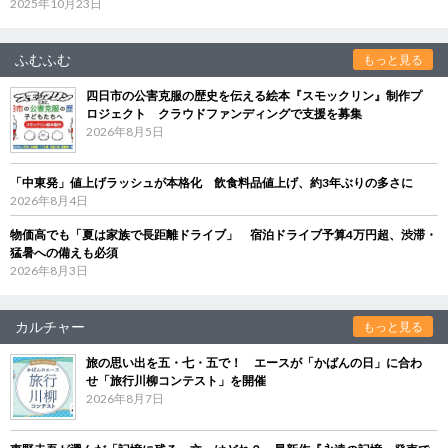
2025年10月23日
ふむふむ
もっと見る
四日市の公害克服の歴史を伝える絵本『スモックリン』制作プ
ロジェクト クラウドファンディングで支援を募集
2026年8月5日
「中東発」値上げラッシュが本格化 飲食料品値上げ、約3年ぶりの多さに
2026年8月4日
物価高でも「夏は家族で長距離ドライブ」 宿泊ドライブ予算4万円超、渋滞・
猛暑への備えも必須
2026年8月3日
カルチャー
もっと見る
旅の思い出を五・七・五で！ エースが「かばんの日」に合わ
せ「旅行川柳コンテスト」を開催
2026年8月7日