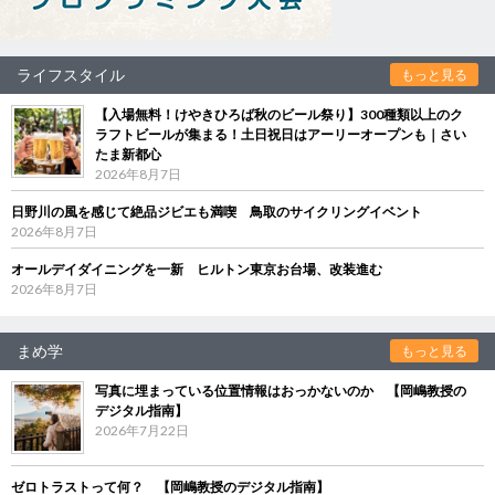
ライフスタイル
もっと見る
【入場無料！けやきひろば秋のビール祭り】300種類以上のク
ラフトビールが集まる！土日祝日はアーリーオープンも｜さい
たま新都心
2026年8月7日
日野川の風を感じて絶品ジビエも満喫 鳥取のサイクリングイベント
2026年8月7日
オールデイダイニングを一新 ヒルトン東京お台場、改装進む
2026年8月7日
まめ学
もっと見る
写真に埋まっている位置情報はおっかないのか 【岡嶋教授の
デジタル指南】
2026年7月22日
ゼロトラストって何？ 【岡嶋教授のデジタル指南】