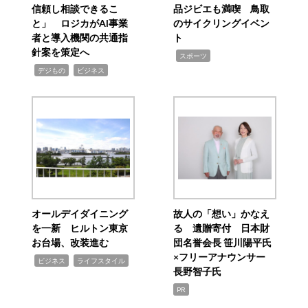
信頼し相談できるこ
品ジビエも満喫 鳥取
と」 ロジカがAI事業
のサイクリングイベン
者と導入機関の共通指
ト
針案を策定へ
,
スポーツ
,
,
デジもの
ビジネス
オールデイダイニング
故人の「想い」かなえ
を一新 ヒルトン東京
る 遺贈寄付 日本財
お台場、改装進む
団名誉会長 笹川陽平氏
×フリーアナウンサー
,
,
ビジネス
ライフスタイル
長野智子氏
PR