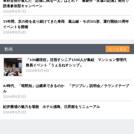
東野圭吾が選んだ「記憶に残る一文」はどれ？ 最新作『永遠の記憶』発売で
読者参加型キャンペーン
2026年8月7日
55年間、京の街を走り続けてきた車両 嵐山線・モボ301形、運行開始55周年
イベントを開催
2026年8月6日
動画
もっと見る
「100歳現役」目指すシニア1500人が集結 マンション管理代
務員イベント「うぇるねすシップ」
2026年8月4日
AI時代、「暗黙知」は継承できるのか 「デジブレ」説明会／ラウンドテーブ
ル
2026年8月3日
紀伊勝浦の魅力を堪能 ホテル浦島、日昇館をリニューアル
2026年8月3日