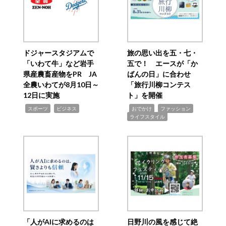
ドジャースタジアムで
旅の思い出を五・七・
「いわて牛」など岩手
五で！ エースが「か
県産農畜産物をPR JA
ばんの日」に合わせ
全農いわてが8月10日～
「旅行川柳コンテス
12日に実施
ト」を開催
,
,
,
,
,
スポーツ
ビジネス
おでかけ
ファッション
ライフスタイル
「人がAIに求めるのは
日野川の風を感じて絶