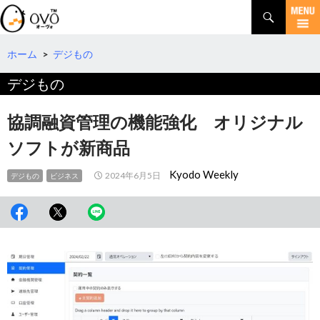
検
索
コ
ン
テ
ホーム
>
デジもの
ン
デジもの
ツ
へ
移
協調融資管理の機能強化 オリジナル
動
ソフトが新商品
Kyodo Weekly
2024年6月5日
デジもの
ビジネス