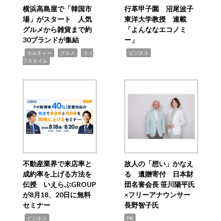
横浜高島屋で「韓国市
行革甲子園 沼尾波子
場」がスタート 人気
東洋大学教授 連載
グルメから雑貨まで約
「よんななエコノミ
30ブランドが集結
ー」
,
,
,
,
カルチャー
グルメ
ライ
ビジネス
フスタイル
不動産業界で来店率と
故人の「想い」かなえ
成約率を上げる方法を
る 遺贈寄付 日本財
伝授 いえらぶGROUP
団名誉会長 笹川陽平氏
が8月18、20日に無料
×フリーアナウンサー
セミナー
長野智子氏
,
ビジネス
PR