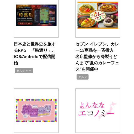
日本史と世界史を旅す
セブン‐イレブン、カレ
るRPG 「時渡り」、
ー15商品を一斉投入
iOS/Androidで配信開
名店監修から冷製うど
始
んまで“夏のカレーフェ
ス”を開催中
,
カルチャー
,
グルメ