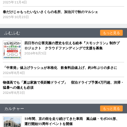
2025年11月4日
春だけじゃもったいないさくらの名所、加治川で秋のマルシェ
2025年10月23日
ふむふむ
もっと見る
四日市の公害克服の歴史を伝える絵本『スモックリン』制作プ
ロジェクト クラウドファンディングで支援を募集
2026年8月5日
「中東発」値上げラッシュが本格化 飲食料品値上げ、約3年ぶりの多さに
2026年8月4日
物価高でも「夏は家族で長距離ドライブ」 宿泊ドライブ予算4万円超、渋滞・
猛暑への備えも必須
2026年8月3日
カルチャー
もっと見る
55年間、京の街を走り続けてきた車両 嵐山線・モボ301形、
運行開始55周年イベントを開催