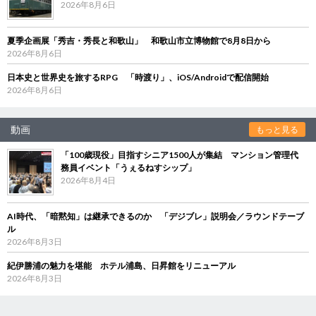
2026年8月6日
夏季企画展「秀吉・秀長と和歌山」 和歌山市立博物館で8月8日から
2026年8月6日
日本史と世界史を旅するRPG 「時渡り」、iOS/Androidで配信開始
2026年8月6日
動画
もっと見る
「100歳現役」目指すシニア1500人が集結 マンション管理代
務員イベント「うぇるねすシップ」
2026年8月4日
AI時代、「暗黙知」は継承できるのか 「デジブレ」説明会／ラウンドテーブ
ル
2026年8月3日
紀伊勝浦の魅力を堪能 ホテル浦島、日昇館をリニューアル
2026年8月3日