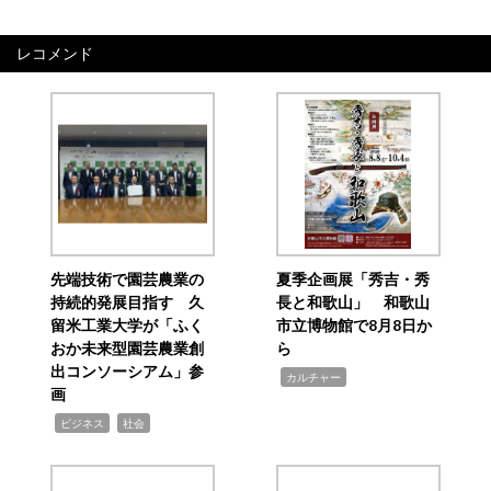
レコメンド
先端技術で園芸農業の
夏季企画展「秀吉・秀
持続的発展目指す 久
長と和歌山」 和歌山
留米工業大学が「ふく
市立博物館で8月8日か
おか未来型園芸農業創
ら
出コンソーシアム」参
,
カルチャー
画
,
,
ビジネス
社会