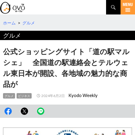
検
索
コ
ン
テ
ホーム
>
グルメ
ン
グルメ
ツ
へ
移
公式ショッピングサイト「道の駅マル
動
シェ」 全国道の駅連絡会とテルウェ
ル東日本が開設、各地域の魅力的な商
品が
Kyodo Weekly
2024年6月2日
グルメ
ビジネス