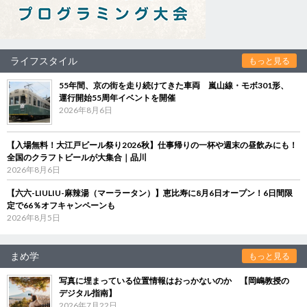
ライフスタイル
もっと見る
55年間、京の街を走り続けてきた車両 嵐山線・モボ301形、
運行開始55周年イベントを開催
2026年8月6日
【入場無料！大江戸ビール祭り2026秋】仕事帰りの一杯や週末の昼飲みにも！
全国のクラフトビールが大集合｜品川
2026年8月6日
【六六-LIULIU-麻辣湯（マーラータン）】恵比寿に8月6日オープン！6日間限
定で66％オフキャンペーンも
2026年8月5日
まめ学
もっと見る
写真に埋まっている位置情報はおっかないのか 【岡嶋教授の
デジタル指南】
2026年7月22日