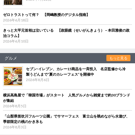
ゼロトラストって何？ 【岡嶋教授のデジタル指南】
2026年6月18日
きっと大平元首相は泣いている 【政眼鏡（せいがんきょう）－本田雅俊の政
治コラム】
2026年6月10日
グルメ
もっと見る
セブン‐イレブン、カレー15商品を一斉投入 名店監修から冷
製うどんまで“夏のカレーフェス”を開催中
2026年8月6日
横浜高島屋で「韓国市場」がスタート 人気グルメから雑貨まで約30ブランド
が集結
2026年8月5日
「山梨県笛吹川フルーツ公園」でサマーフェス 富士山を眺めながら水遊び、
季節限定の桃のかき氷も
2026年8月3日