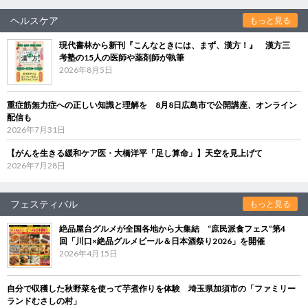
ヘルスケア
もっと見る
現代書林から新刊『こんなときには、まず、漢方！』 漢方三
考塾の15人の医師や薬剤師が執筆
2026年8月5日
重症筋無力症への正しい知識と理解を 8月8日広島市で公開講座、オンライン
配信も
2026年7月31日
【がんを生きる緩和ケア医・大橋洋平「足し算命」】天空を見上げて
2026年7月28日
フェスティバル
もっと見る
絶品屋台グルメが全国各地から大集結 “庶民派食フェス”第4
回「川口×絶品グルメビール＆日本酒祭り2026」を開催
2026年4月15日
自分で収穫した秋野菜を使って芋煮作りを体験 埼玉県加須市の「ファミリー
ランドむさしの村」