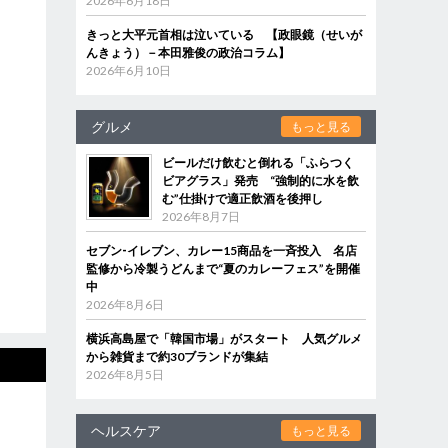
2026年6月18日
きっと大平元首相は泣いている 【政眼鏡（せいが
んきょう）－本田雅俊の政治コラム】
2026年6月10日
グルメ
もっと見る
ビールだけ飲むと倒れる「ふらつく
ビアグラス」発売 “強制的に水を飲
む”仕掛けで適正飲酒を後押し
2026年8月7日
セブン‐イレブン、カレー15商品を一斉投入 名店
監修から冷製うどんまで“夏のカレーフェス”を開催
中
2026年8月6日
横浜高島屋で「韓国市場」がスタート 人気グルメ
から雑貨まで約30ブランドが集結
2026年8月5日
ヘルスケア
もっと見る