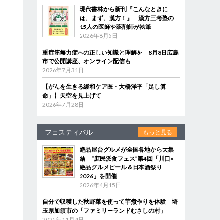
現代書林から新刊『こんなときに
は、まず、漢方！』 漢方三考塾の
15人の医師や薬剤師が執筆
2026年8月5日
重症筋無力症への正しい知識と理解を 8月8日広島
市で公開講座、オンライン配信も
2026年7月31日
【がんを生きる緩和ケア医・大橋洋平「足し算
命」】天空を見上げて
2026年7月28日
フェスティバル
もっと見る
絶品屋台グルメが全国各地から大集
結 “庶民派食フェス”第4回「川口×
絶品グルメビール＆日本酒祭り
2026」を開催
2026年4月15日
自分で収穫した秋野菜を使って芋煮作りを体験 埼
玉県加須市の「ファミリーランドむさしの村」
2025年11月4日