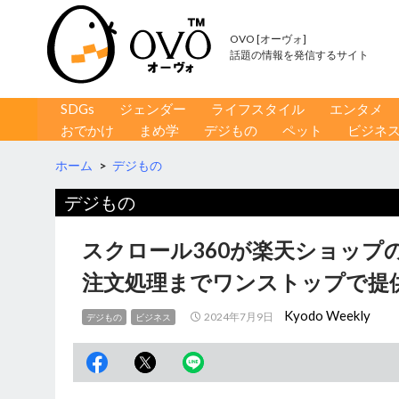
OVO [オーヴォ]
話題の情報を発信するサイト
コンテンツへ移動
検
SDGs
ジェンダー
ライフスタイル
エンタメ
索
おでかけ
まめ学
デジもの
ペット
ビジネ
ホーム
>
デジもの
デジもの
スクロール360が楽天ショップ
注文処理までワンストップで提
Kyodo Weekly
2024年7月9日
デジもの
ビジネス