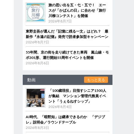
旅の思い出を五・七・五で！ エー
スが「かばんの日」に合わせ「旅行
川柳コンテスト」を開催
2026年8月7日
東野圭吾が選んだ「記憶に残る一文」はどれ？ 最
新作『永遠の記憶』発売で読者参加型キャンペーン
2026年8月7日
55年間、京の街を走り続けてきた車両 嵐山線・モ
ボ301形、運行開始55周年イベントを開催
2026年8月6日
動画
もっと見る
「100歳現役」目指すシニア1500人
が集結 マンション管理代務員イベ
ント「うぇるねすシップ」
2026年8月4日
AI時代、「暗黙知」は継承できるのか 「デジブ
レ」説明会／ラウンドテーブル
2026年8月3日