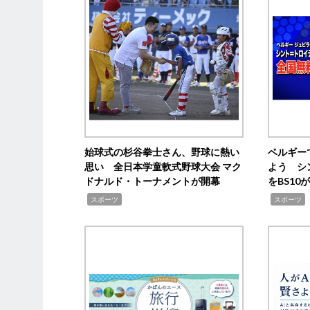
始球式の杉谷拳士さん、野球に熱い
ベルギー
思い 全日本学童軟式野球大会 マク
よう シ
ドナルド・トーナメントが開幕
をBS1
,
,
スポーツ
スポーツ