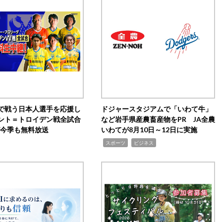
で戦う日本人選手を応援し
ドジャースタジアムで「いわて牛」
ント＝トロイデン戦全試合
など岩手県産農畜産物をPR JA全農
0が今季も無料放送
いわてが8月10日～12日に実施
,
,
スポーツ
ビジネス