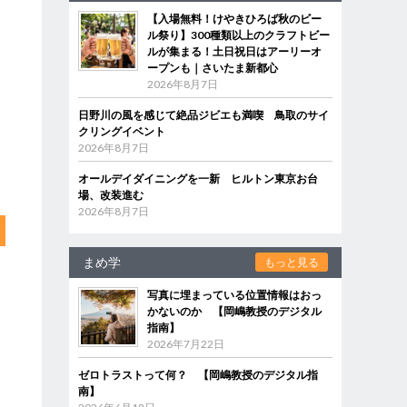
【入場無料！けやきひろば秋のビー
ル祭り】300種類以上のクラフトビー
ルが集まる！土日祝日はアーリーオ
ープンも｜さいたま新都心
2026年8月7日
日野川の風を感じて絶品ジビエも満喫 鳥取のサイ
クリングイベント
2026年8月7日
オールデイダイニングを一新 ヒルトン東京お台
場、改装進む
2026年8月7日
まめ学
もっと見る
写真に埋まっている位置情報はおっ
かないのか 【岡嶋教授のデジタル
指南】
2026年7月22日
ゼロトラストって何？ 【岡嶋教授のデジタル指
南】