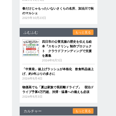
春だけじゃもったいないさくらの名所、加治川で秋
のマルシェ
2025年10月23日
ふむふむ
もっと見る
四日市の公害克服の歴史を伝える絵
本『スモックリン』制作プロジェク
ト クラウドファンディングで支援
を募集
2026年8月5日
「中東発」値上げラッシュが本格化 飲食料品値上
げ、約3年ぶりの多さに
2026年8月4日
物価高でも「夏は家族で長距離ドライブ」 宿泊ド
ライブ予算4万円超、渋滞・猛暑への備えも必須
2026年8月3日
カルチャー
もっと見る