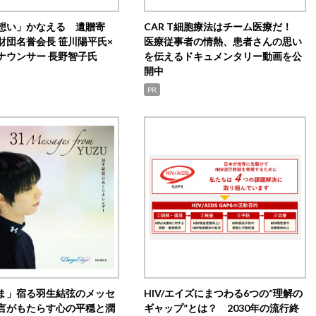
想い」かなえる 遺贈寄
CAR T細胞療法はチーム医療だ！
財団名誉会長 笹川陽平氏×
医療従事者の情熱、患者さんの思い
ナウンサー 長野智子氏
を伝えるドキュメンタリー動画を公
開中
PR
ま」宿る羽生結弦のメッセ
HIV/エイズにまつわる6つの“理解の
言がもたらす心の平穏と潤
ギャップ”とは？ 2030年の流行終