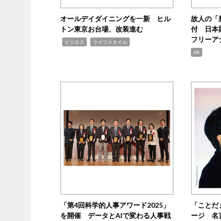
オールデイダイニングを一新 ヒル
故人の「
トン東京お台場、改装進む
付 日本
フリーア
,
,
ビジネス
ライフスタイル
PR
「第4回科学的人事アワード2025」
「ことだ
を開催 データとAIで変わる人事戦
ージ 名