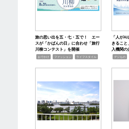
旅の思い出を五・七・五で！ エー
「人がA
スが「かばんの日」に合わせ「旅行
きること
川柳コンテスト」を開催
入機関の
,
,
,
,
,
おでかけ
ファッション
ライフスタイル
デジもの