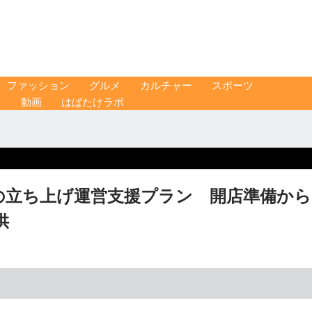
ファッション
グルメ
カルチャー
スポーツ
ス
動画
はばたけラボ
の立ち上げ運営支援プラン 開店準備から
供