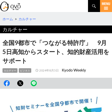
検
索
コ
ン
テ
ホーム
>
カルチャー
ン
カルチャー
ツ
へ
移
全国9都市で「つながる特許庁」 9月
動
5日高知からスタート、知的財産活用を
サポート
Kyodo Weekly
2024年8月5日
カルチャー
ビジネス