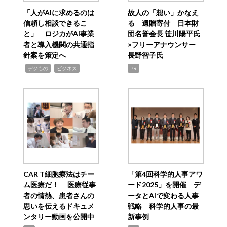
「人がAIに求めるのは
故人の「想い」かなえ
信頼し相談できるこ
る 遺贈寄付 日本財
と」 ロジカがAI事業
団名誉会長 笹川陽平氏
者と導入機関の共通指
×フリーアナウンサー
針案を策定へ
長野智子氏
,
,
デジもの
ビジネス
PR
CAR T細胞療法はチー
「第4回科学的人事アワ
ム医療だ！ 医療従事
ード2025」を開催 デ
者の情熱、患者さんの
ータとAIで変わる人事
思いを伝えるドキュメ
戦略 科学的人事の最
ンタリー動画を公開中
新事例