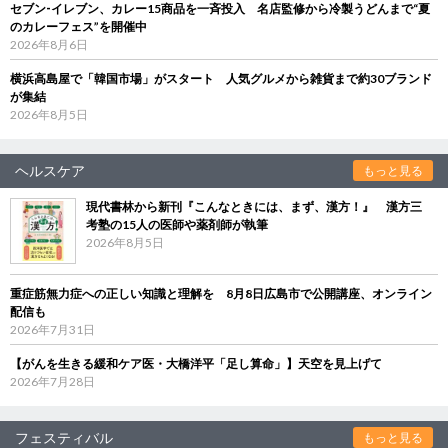
セブン‐イレブン、カレー15商品を一斉投入 名店監修から冷製うどんまで“夏
のカレーフェス”を開催中
2026年8月6日
横浜高島屋で「韓国市場」がスタート 人気グルメから雑貨まで約30ブランド
が集結
2026年8月5日
ヘルスケア
もっと見る
現代書林から新刊『こんなときには、まず、漢方！』 漢方三
考塾の15人の医師や薬剤師が執筆
2026年8月5日
重症筋無力症への正しい知識と理解を 8月8日広島市で公開講座、オンライン
配信も
2026年7月31日
【がんを生きる緩和ケア医・大橋洋平「足し算命」】天空を見上げて
2026年7月28日
フェスティバル
もっと見る