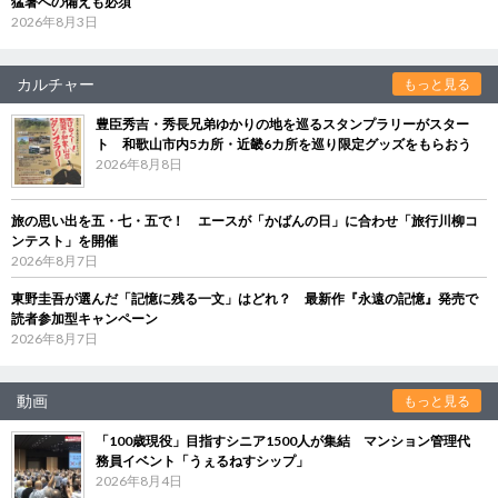
猛暑への備えも必須
2026年8月3日
カルチャー
もっと見る
豊臣秀吉・秀長兄弟ゆかりの地を巡るスタンプラリーがスター
ト 和歌山市内5カ所・近畿6カ所を巡り限定グッズをもらおう
2026年8月8日
旅の思い出を五・七・五で！ エースが「かばんの日」に合わせ「旅行川柳コ
ンテスト」を開催
2026年8月7日
東野圭吾が選んだ「記憶に残る一文」はどれ？ 最新作『永遠の記憶』発売で
読者参加型キャンペーン
2026年8月7日
動画
もっと見る
「100歳現役」目指すシニア1500人が集結 マンション管理代
務員イベント「うぇるねすシップ」
2026年8月4日