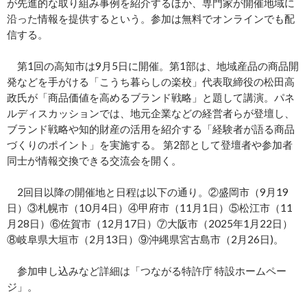
が先進的な取り組み事例を紹介するほか、専門家が開催地域に
沿った情報を提供するという。参加は無料でオンラインでも配
信する。
第1回の高知市は9月5日に開催。第1部は、地域産品の商品開
発などを手がける「こうち暮らしの楽校」代表取締役の松田高
政氏が「商品価値を高めるブランド戦略」と題して講演。パネ
ルディスカッションでは、地元企業などの経営者らが登壇し、
ブランド戦略や知的財産の活用を紹介する「経験者が語る商品
づくりのポイント」を実施する。 第2部として登壇者や参加者
同士が情報交換できる交流会を開く。
2回目以降の開催地と日程は以下の通り。②盛岡市（9月19
日）③札幌市（10月4日）④甲府市（11月1日）⑤松江市（11
月28日）⑥佐賀市（12月17日）⑦大阪市（2025年1月22日）
⑧岐阜県大垣市（2月13日）⑨沖縄県宮古島市（2月26日)。
参加申し込みなど詳細は「つながる特許庁 特設ホームペー
ジ」。