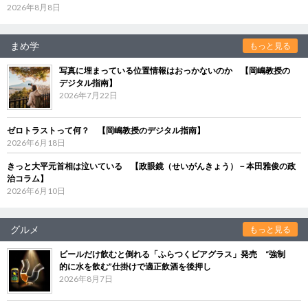
2026年8月8日
まめ学
もっと見る
写真に埋まっている位置情報はおっかないのか 【岡嶋教授の
デジタル指南】
2026年7月22日
ゼロトラストって何？ 【岡嶋教授のデジタル指南】
2026年6月18日
きっと大平元首相は泣いている 【政眼鏡（せいがんきょう）－本田雅俊の政
治コラム】
2026年6月10日
グルメ
もっと見る
ビールだけ飲むと倒れる「ふらつくビアグラス」発売 “強制
的に水を飲む”仕掛けで適正飲酒を後押し
2026年8月7日