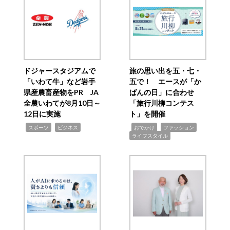
ドジャースタジアムで
旅の思い出を五・七・
「いわて牛」など岩手
五で！ エースが「か
県産農畜産物をPR JA
ばんの日」に合わせ
全農いわてが8月10日～
「旅行川柳コンテス
12日に実施
ト」を開催
,
,
,
,
,
スポーツ
ビジネス
おでかけ
ファッション
ライフスタイル