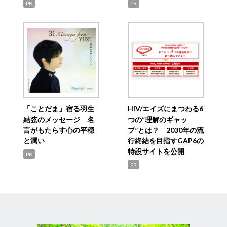
PR
PR
「ことだま」宿る羽生
HIV/エイズにまつわる6
結弦のメッセージ 名
つの“理解のギャッ
言がもたらす心の平穏
プ”とは？ 2030年の流
と潤い
行終結を目指すGAP6の
特設サイトを公開
PR
PR