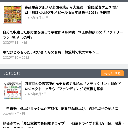
絶品屋台グルメが全国各地から大集結 “庶民派食フェス”第4
回「川口×絶品グルメビール＆日本酒祭り2026」を開催
2026年4月15日
自分で収穫した秋野菜を使って芋煮作りを体験 埼玉県加須市の「ファミリー
ランドむさしの村」
2025年11月4日
春だけじゃもったいないさくらの名所、加治川で秋のマルシェ
2025年10月23日
ふむふむ
もっと見る
四日市の公害克服の歴史を伝える絵本『スモックリン』制作プ
ロジェクト クラウドファンディングで支援を募集
2026年8月5日
「中東発」値上げラッシュが本格化 飲食料品値上げ、約3年ぶりの多さに
2026年8月4日
物価高でも「夏は家族で長距離ドライブ」 宿泊ドライブ予算4万円超、渋滞・