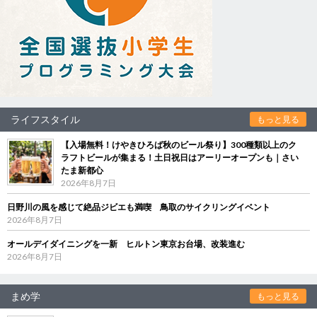
ライフスタイル
もっと見る
【入場無料！けやきひろば秋のビール祭り】300種類以上のク
ラフトビールが集まる！土日祝日はアーリーオープンも｜さい
たま新都心
2026年8月7日
日野川の風を感じて絶品ジビエも満喫 鳥取のサイクリングイベント
2026年8月7日
オールデイダイニングを一新 ヒルトン東京お台場、改装進む
2026年8月7日
まめ学
もっと見る