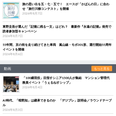
旅の思い出を五・七・五で！ エースが「かばんの日」に合わ
せ「旅行川柳コンテスト」を開催
2026年8月7日
東野圭吾が選んだ「記憶に残る一文」はどれ？ 最新作『永遠の記憶』発売で
読者参加型キャンペーン
2026年8月7日
55年間、京の街を走り続けてきた車両 嵐山線・モボ301形、運行開始55周年
イベントを開催
2026年8月6日
動画
もっと見る
「100歳現役」目指すシニア1500人が集結 マンション管理代
務員イベント「うぇるねすシップ」
2026年8月4日
AI時代、「暗黙知」は継承できるのか 「デジブレ」説明会／ラウンドテーブ
ル
2026年8月3日