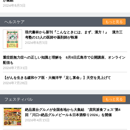
が集結
2026年8月5日
ヘルスケア
もっと見る
現代書林から新刊『こんなときには、まず、漢方！』 漢方三
考塾の15人の医師や薬剤師が執筆
2026年8月5日
重症筋無力症への正しい知識と理解を 8月8日広島市で公開講座、オンライン
配信も
2026年7月31日
【がんを生きる緩和ケア医・大橋洋平「足し算命」】天空を見上げて
2026年7月28日
フェスティバル
もっと見る
絶品屋台グルメが全国各地から大集結 “庶民派食フェス”第4
回「川口×絶品グルメビール＆日本酒祭り2026」を開催
2026年4月15日