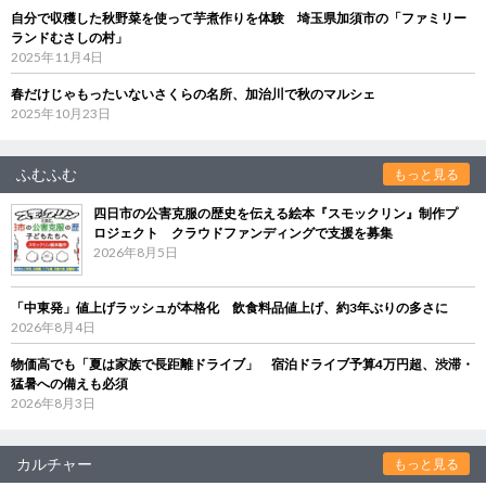
自分で収穫した秋野菜を使って芋煮作りを体験 埼玉県加須市の「ファミリー
ランドむさしの村」
2025年11月4日
春だけじゃもったいないさくらの名所、加治川で秋のマルシェ
2025年10月23日
ふむふむ
もっと見る
四日市の公害克服の歴史を伝える絵本『スモックリン』制作プ
ロジェクト クラウドファンディングで支援を募集
2026年8月5日
「中東発」値上げラッシュが本格化 飲食料品値上げ、約3年ぶりの多さに
2026年8月4日
物価高でも「夏は家族で長距離ドライブ」 宿泊ドライブ予算4万円超、渋滞・
猛暑への備えも必須
2026年8月3日
カルチャー
もっと見る