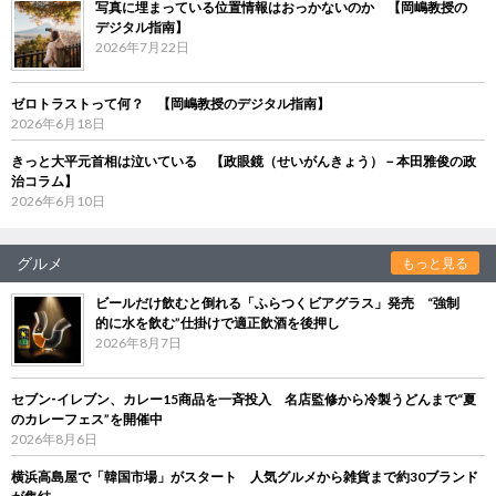
写真に埋まっている位置情報はおっかないのか 【岡嶋教授の
デジタル指南】
2026年7月22日
ゼロトラストって何？ 【岡嶋教授のデジタル指南】
2026年6月18日
きっと大平元首相は泣いている 【政眼鏡（せいがんきょう）－本田雅俊の政
治コラム】
2026年6月10日
グルメ
もっと見る
ビールだけ飲むと倒れる「ふらつくビアグラス」発売 “強制
的に水を飲む”仕掛けで適正飲酒を後押し
2026年8月7日
セブン‐イレブン、カレー15商品を一斉投入 名店監修から冷製うどんまで“夏
のカレーフェス”を開催中
2026年8月6日
横浜高島屋で「韓国市場」がスタート 人気グルメから雑貨まで約30ブランド