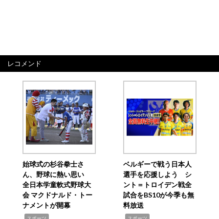
レコメンド
始球式の杉谷拳士さ
ベルギーで戦う日本人
ん、野球に熱い思い
選手を応援しよう シ
全日本学童軟式野球大
ント＝トロイデン戦全
会 マクドナルド・トー
試合をBS10が今季も無
ナメントが開幕
料放送
,
,
スポーツ
スポーツ