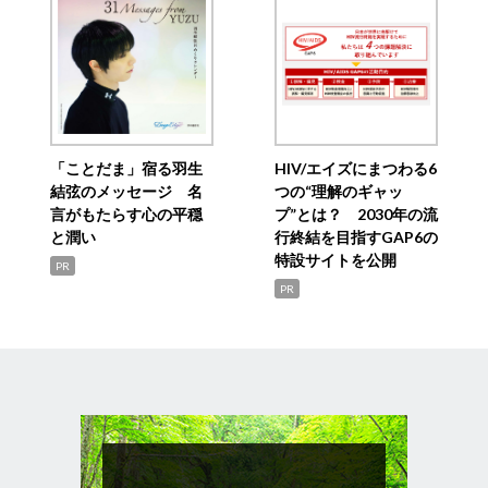
「ことだま」宿る羽生
HIV/エイズにまつわる6
結弦のメッセージ 名
つの“理解のギャッ
言がもたらす心の平穏
プ”とは？ 2030年の流
と潤い
行終結を目指すGAP6の
特設サイトを公開
PR
PR