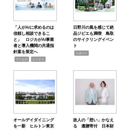
「人がAIに求めるのは
日野川の風を感じて絶
信頼し相談できるこ
品ジビエも満喫 鳥取
と」 ロジカがAI事業
のサイクリングイベン
者と導入機関の共通指
ト
針案を策定へ
,
スポーツ
,
,
デジもの
ビジネス
オールデイダイニング
故人の「想い」かなえ
を一新 ヒルトン東京
る 遺贈寄付 日本財