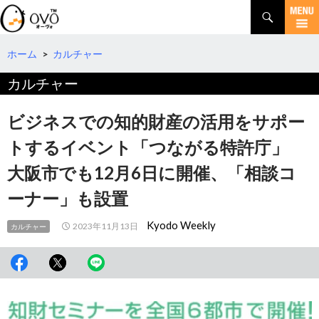
検
索
コ
ン
テ
ホーム
>
カルチャー
ン
カルチャー
ツ
へ
移
ビジネスでの知的財産の活用をサポー
動
トするイベント「つながる特許庁」
大阪市でも12月6日に開催、「相談コ
ーナー」も設置
Kyodo Weekly
2023年11月13日
カルチャー