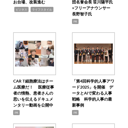
お台場、改装進む
団名誉会長 笹川陽平氏
×フリーアナウンサー
,
,
ビジネス
ライフスタイル
長野智子氏
PR
CAR T細胞療法はチー
「第4回科学的人事アワ
ム医療だ！ 医療従事
ード2025」を開催 デ
者の情熱、患者さんの
ータとAIで変わる人事
思いを伝えるドキュメ
戦略 科学的人事の最
ンタリー動画を公開中
新事例
PR
PR