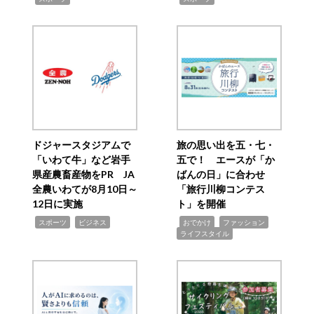
ドジャースタジアムで
旅の思い出を五・七・
「いわて牛」など岩手
五で！ エースが「か
県産農畜産物をPR JA
ばんの日」に合わせ
全農いわてが8月10日～
「旅行川柳コンテス
12日に実施
ト」を開催
,
,
,
,
,
スポーツ
ビジネス
おでかけ
ファッション
ライフスタイル