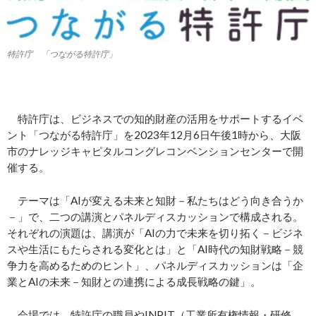
特許庁 「つながる特許庁」
特許庁は、ビジネスでの知的財産の活用をサポートするイベ
ント「つながる特許庁」を2023年12月6日午後1時から、大阪
市のナレッジキャピタルコングレコンベンションセンターで開
催する。
テーマは「AIが変える未来と知財－私たちはどう向き合うか
－」で、二つの講演とパネルディスカッションで構成される。
それぞれの演題は、講演が「AIの力で未来を切り拓く－ビジネ
スや生活にもたらされる変化とは」と「AI時代の知財戦略－競
争力を高めるためのヒント」、パネルディスカッションは「企
業とAIの未来－知財との連携による成長戦略の鍵」。
会場では、特許庁の職員やINPIT（工業所有権情報・研修