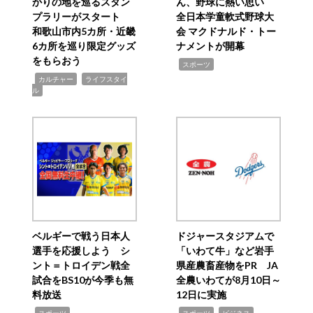
かりの地を巡るスタン
ん、野球に熱い思い
プラリーがスタート
全日本学童軟式野球大
和歌山市内5カ所・近畿
会 マクドナルド・トー
6カ所を巡り限定グッズ
ナメントが開幕
をもらおう
,
スポーツ
,
,
カルチャー
ライフスタイ
ル
ベルギーで戦う日本人
ドジャースタジアムで
選手を応援しよう シ
「いわて牛」など岩手
ント＝トロイデン戦全
県産農畜産物をPR JA
試合をBS10が今季も無
全農いわてが8月10日～
料放送
12日に実施
,
,
,