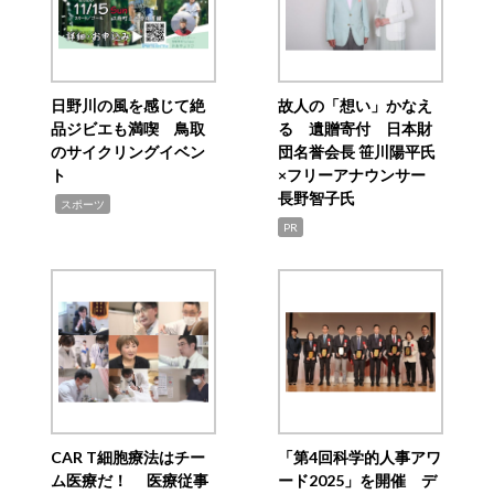
日野川の風を感じて絶
故人の「想い」かなえ
品ジビエも満喫 鳥取
る 遺贈寄付 日本財
のサイクリングイベン
団名誉会長 笹川陽平氏
ト
×フリーアナウンサー
長野智子氏
,
スポーツ
PR
CAR T細胞療法はチー
「第4回科学的人事アワ
ム医療だ！ 医療従事
ード2025」を開催 デ