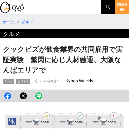
検
索
コ
ン
テ
ホーム
>
グルメ
ン
グルメ
ツ
へ
移
クックビズが飲食業界の共同雇用で実
動
証実験 繁閑に応じ人材融通、大阪な
んばエリアで
Kyodo Weekly
2024年8月6日
グルメ
ビジネス