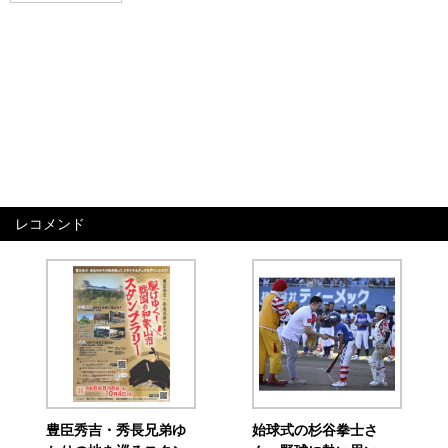
レコメンド
豊臣秀吉・秀長兄弟ゆ
始球式の杉谷拳士さ