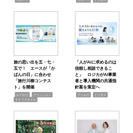
スポーツ
スポーツ
ビジネス
旅の思い出を五・七・
「人がAIに求めるのは
五で！ エースが「か
信頼し相談できるこ
ばんの日」に合わせ
と」 ロジカがAI事業
「旅行川柳コンテス
者と導入機関の共通指
ト」を開催
針案を策定へ
,
,
,
,
,
おでかけ
ファッション
デジもの
ビジネス
ライフスタイル