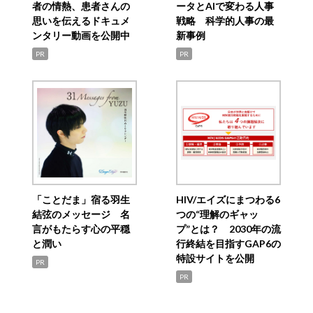
者の情熱、患者さんの
ータとAIで変わる人事
思いを伝えるドキュメ
戦略 科学的人事の最
ンタリー動画を公開中
新事例
PR
PR
「ことだま」宿る羽生
HIV/エイズにまつわる6
結弦のメッセージ 名
つの“理解のギャッ
言がもたらす心の平穏
プ”とは？ 2030年の流
と潤い
行終結を目指すGAP6の
特設サイトを公開
PR
PR