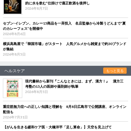
的に水を飲む”仕掛けで適正飲酒を後押し
2026年8月7日
セブン‐イレブン、カレー15商品を一斉投入 名店監修から冷製うどんまで“夏
のカレーフェス”を開催中
2026年8月6日
横浜高島屋で「韓国市場」がスタート 人気グルメから雑貨まで約30ブランド
が集結
2026年8月5日
ヘルスケア
もっと見る
現代書林から新刊『こんなときには、まず、漢方！』 漢方三
考塾の15人の医師や薬剤師が執筆
2026年8月5日
重症筋無力症への正しい知識と理解を 8月8日広島市で公開講座、オンライン
配信も
2026年7月31日
【がんを生きる緩和ケア医・大橋洋平「足し算命」】天空を見上げて