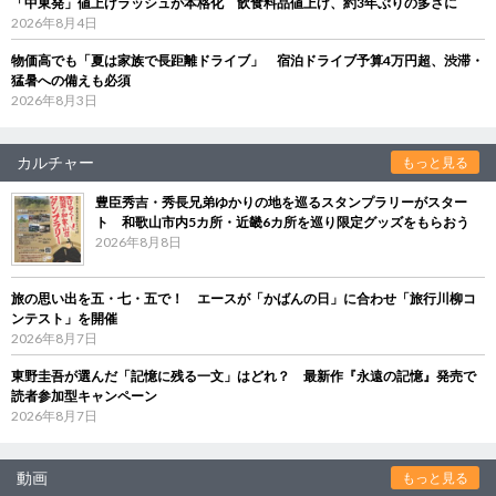
「中東発」値上げラッシュが本格化 飲食料品値上げ、約3年ぶりの多さに
2026年8月4日
物価高でも「夏は家族で長距離ドライブ」 宿泊ドライブ予算4万円超、渋滞・
猛暑への備えも必須
2026年8月3日
カルチャー
もっと見る
豊臣秀吉・秀長兄弟ゆかりの地を巡るスタンプラリーがスター
ト 和歌山市内5カ所・近畿6カ所を巡り限定グッズをもらおう
2026年8月8日
旅の思い出を五・七・五で！ エースが「かばんの日」に合わせ「旅行川柳コ
ンテスト」を開催
2026年8月7日
東野圭吾が選んだ「記憶に残る一文」はどれ？ 最新作『永遠の記憶』発売で
読者参加型キャンペーン
2026年8月7日
動画
もっと見る