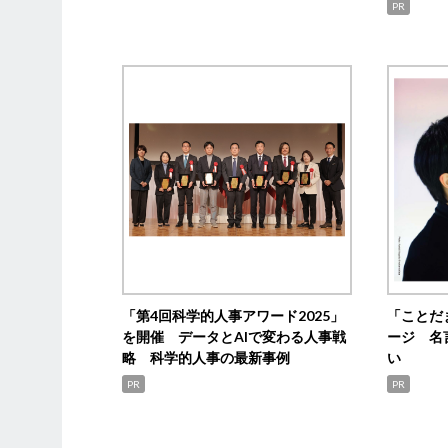
PR
「第4回科学的人事アワード2025」
「ことだ
を開催 データとAIで変わる人事戦
ージ 名
略 科学的人事の最新事例
い
PR
PR