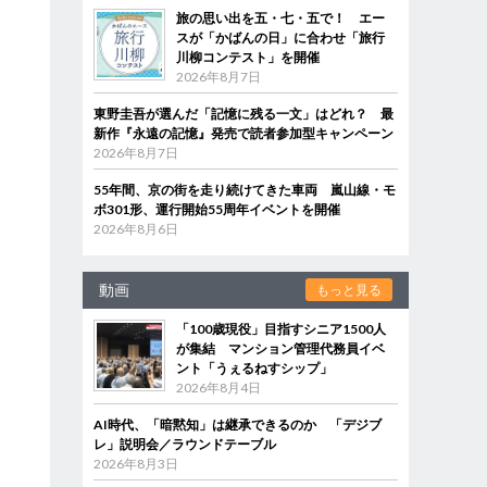
旅の思い出を五・七・五で！ エー
スが「かばんの日」に合わせ「旅行
川柳コンテスト」を開催
2026年8月7日
東野圭吾が選んだ「記憶に残る一文」はどれ？ 最
新作『永遠の記憶』発売で読者参加型キャンペーン
2026年8月7日
55年間、京の街を走り続けてきた車両 嵐山線・モ
ボ301形、運行開始55周年イベントを開催
2026年8月6日
動画
もっと見る
「100歳現役」目指すシニア1500人
が集結 マンション管理代務員イベ
ント「うぇるねすシップ」
2026年8月4日
AI時代、「暗黙知」は継承できるのか 「デジブ
レ」説明会／ラウンドテーブル
2026年8月3日