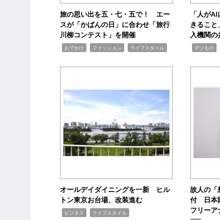
旅の思い出を五・七・五で！ エー
「人がA
スが「かばんの日」に合わせ「旅行
きること
川柳コンテスト」を開催
入機関の
,
,
,
,
,
おでかけ
ファッション
ライフスタイル
デジもの
オールデイダイニングを一新 ヒル
故人の「
トン東京お台場、改装進む
付 日本
フリーア
,
,
ビジネス
ライフスタイル