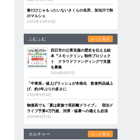
春だけじゃもったいないさくらの名所、加治川で秋
のマルシェ
2025年10月23日
ふむふむ
もっと見る
四日市の公害克服の歴史を伝える絵
本『スモックリン』制作プロジェク
ト クラウドファンディングで支援
を募集
2026年8月5日
「中東発」値上げラッシュが本格化 飲食料品値上
げ、約3年ぶりの多さに
2026年8月4日
物価高でも「夏は家族で長距離ドライブ」 宿泊ド
ライブ予算4万円超、渋滞・猛暑への備えも必須
2026年8月3日
カルチャー
もっと見る