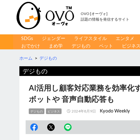
OVO [オーヴォ]
話題の情報を発信するサイト
コンテンツへ移動
検
SDGs
ジェンダー
ライフスタイル
エンタメ
索
おでかけ
まめ学
デジもの
ペット
ビジネ
ホーム
>
デジもの
デジもの
AI活用し顧客対応業務を効率化
ボットや 音声自動応答も
Kyodo Weekly
2024年8月9日
デジもの
ビジネス