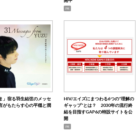
開中
PR
ま」宿る羽生結弦のメッセ
HIV/エイズにまつわる6つの“理解の
言がもたらす心の平穏と潤
ギャップ”とは？ 2030年の流行終
結を目指すGAP6の特設サイトを公
開
PR