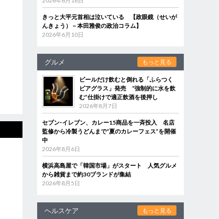
2026年6月18日
きっと大平元首相は泣いている 【政眼鏡（せいが
んきょう）－本田雅俊の政治コラム】
2026年6月10日
グルメ
もっと見る
ビールだけ飲むと倒れる「ふらつく
ビアグラス」発売 “強制的に水を飲
む”仕掛けで適正飲酒を後押し
2026年8月7日
セブン‐イレブン、カレー15商品を一斉投入 名店
監修から冷製うどんまで“夏のカレーフェス”を開催
中
2026年8月6日
横浜高島屋で「韓国市場」がスタート 人気グルメ
から雑貨まで約30ブランドが集結
2026年8月5日
ヘルスケア
もっと見る