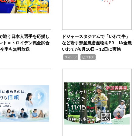
で戦う日本人選手を応援し
ドジャースタジアムで「いわて牛」
ント＝トロイデン戦全試合
など岩手県産農畜産物をPR JA全農
0が今季も無料放送
いわてが8月10日～12日に実施
,
,
スポーツ
ビジネス