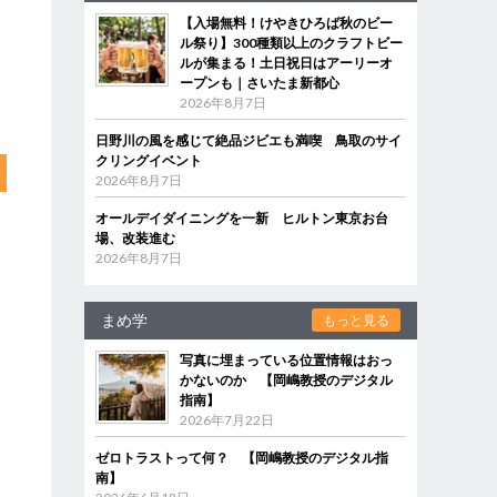
【入場無料！けやきひろば秋のビー
ル祭り】300種類以上のクラフトビー
ルが集まる！土日祝日はアーリーオ
ープンも｜さいたま新都心
2026年8月7日
日野川の風を感じて絶品ジビエも満喫 鳥取のサイ
クリングイベント
2026年8月7日
オールデイダイニングを一新 ヒルトン東京お台
場、改装進む
2026年8月7日
まめ学
もっと見る
写真に埋まっている位置情報はおっ
かないのか 【岡嶋教授のデジタル
指南】
2026年7月22日
ゼロトラストって何？ 【岡嶋教授のデジタル指
南】