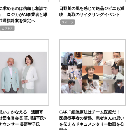
Iに求めるのは信頼し相談で
日野川の風を感じて絶品ジビエも満
」 ロジカがAI事業者と導
喫 鳥取のサイクリングイベント
共通指針案を策定へ
,
スポーツ
ビジネス
想い」かなえる 遺贈寄
CAR T細胞療法はチーム医療だ！
財団名誉会長 笹川陽平氏×
医療従事者の情熱、患者さんの思い
ナウンサー 長野智子氏
を伝えるドキュメンタリー動画を公