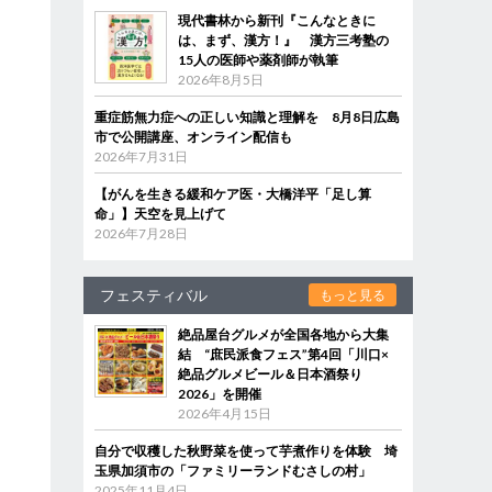
現代書林から新刊『こんなときに
は、まず、漢方！』 漢方三考塾の
15人の医師や薬剤師が執筆
2026年8月5日
重症筋無力症への正しい知識と理解を 8月8日広島
市で公開講座、オンライン配信も
2026年7月31日
【がんを生きる緩和ケア医・大橋洋平「足し算
命」】天空を見上げて
2026年7月28日
フェスティバル
もっと見る
絶品屋台グルメが全国各地から大集
結 “庶民派食フェス”第4回「川口×
絶品グルメビール＆日本酒祭り
2026」を開催
2026年4月15日
自分で収穫した秋野菜を使って芋煮作りを体験 埼
玉県加須市の「ファミリーランドむさしの村」
2025年11月4日