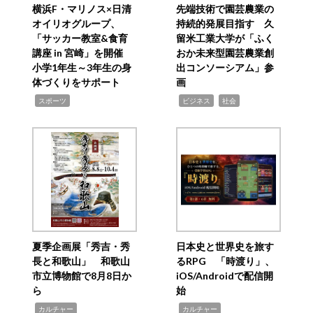
横浜F・マリノス×日清
先端技術で園芸農業の
オイリオグループ、
持続的発展目指す 久
「サッカー教室&食育
留米工業大学が「ふく
講座 in 宮崎」を開催
おか未来型園芸農業創
小学1年生～3年生の身
出コンソーシアム」参
体づくりをサポート
画
,
,
,
スポーツ
ビジネス
社会
夏季企画展「秀吉・秀
日本史と世界史を旅す
長と和歌山」 和歌山
るRPG 「時渡り」、
市立博物館で8月8日か
iOS/Androidで配信開
ら
始
,
,
カルチャー
カルチャー