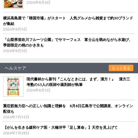
2026年8月6日
横浜高島屋で「韓国市場」がスタート 人気グルメから雑貨まで約30ブランド
が集結
2026年8月5日
「山梨県笛吹川フルーツ公園」でサマーフェス 富士山を眺めながら水遊び、
季節限定の桃のかき氷も
2026年8月3日
ヘルスケア
もっと見る
現代書林から新刊『こんなときには、まず、漢方！』 漢方三
考塾の15人の医師や薬剤師が執筆
2026年8月5日
重症筋無力症への正しい知識と理解を 8月8日広島市で公開講座、オンライン
配信も
2026年7月31日
【がんを生きる緩和ケア医・大橋洋平「足し算命」】天空を見上げて
2026年7月28日