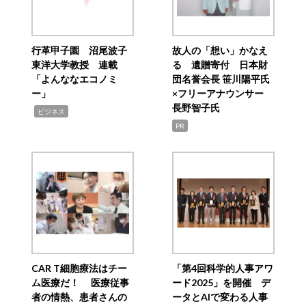
行革甲子園 沼尾波子
故人の「想い」かなえ
東洋大学教授 連載
る 遺贈寄付 日本財
「よんななエコノミ
団名誉会長 笹川陽平氏
ー」
×フリーアナウンサー
長野智子氏
,
ビジネス
PR
CAR T細胞療法はチー
「第4回科学的人事アワ
ム医療だ！ 医療従事
ード2025」を開催 デ
者の情熱、患者さんの
ータとAIで変わる人事