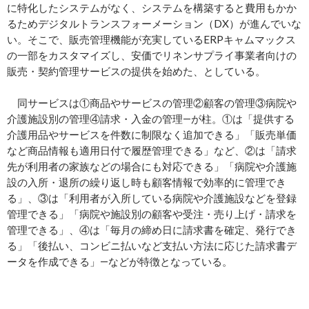
に特化したシステムがなく、システムを構築すると費用もかか
るためデジタルトランスフォーメーション（DX）が進んでいな
い。そこで、販売管理機能が充実しているERPキャムマックス
の一部をカスタマイズし、安価でリネンサプライ事業者向けの
販売・契約管理サービスの提供を始めた、としている。
同サービスは①商品やサービスの管理②顧客の管理③病院や
介護施設別の管理④請求・入金の管理―が柱。①は「提供する
介護用品やサービスを件数に制限なく追加できる」「販売単価
など商品情報も適用日付で履歴管理できる」など、②は「請求
先が利用者の家族などの場合にも対応できる」「病院や介護施
設の入所・退所の繰り返し時も顧客情報で効率的に管理でき
る」、③は「利用者が入所している病院や介護施設などを登録
管理できる」「病院や施設別の顧客や受注・売り上げ・請求を
管理できる」、④は「毎月の締め日に請求書を確定、発行でき
る」「後払い、コンビニ払いなど支払い方法に応じた請求書デ
ータを作成できる」―などが特徴となっている。