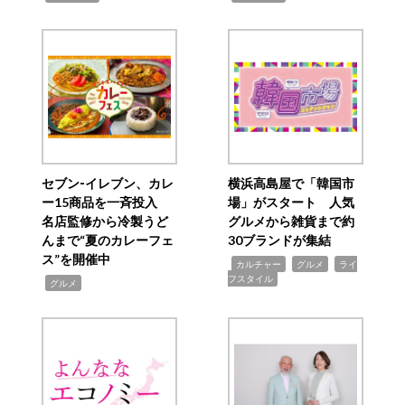
セブン‐イレブン、カレ
横浜高島屋で「韓国市
ー15商品を一斉投入
場」がスタート 人気
名店監修から冷製うど
グルメから雑貨まで約
んまで“夏のカレーフェ
30ブランドが集結
ス”を開催中
,
,
,
カルチャー
グルメ
ライ
フスタイル
,
グルメ