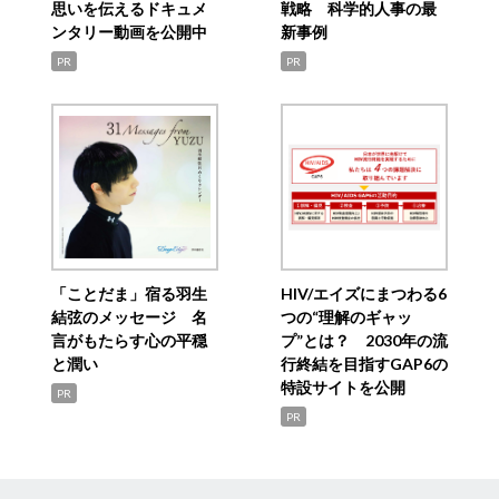
思いを伝えるドキュメ
戦略 科学的人事の最
ンタリー動画を公開中
新事例
PR
PR
「ことだま」宿る羽生
HIV/エイズにまつわる6
結弦のメッセージ 名
つの“理解のギャッ
言がもたらす心の平穏
プ”とは？ 2030年の流
と潤い
行終結を目指すGAP6の
特設サイトを公開
PR
PR