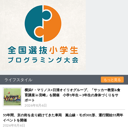
ライフスタイル
もっと見る
横浜F・マリノス×日清オイリオグループ、「サッカー教室&食
育講座 in 宮崎」を開催 小学1年生～3年生の身体づくりをサ
ポート
2026年8月6日
55年間、京の街を走り続けてきた車両 嵐山線・モボ301形、運行開始55周年
イベントを開催
2026年8月6日