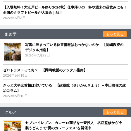
【入場無料！大江戸ビール祭り2026秋】仕事帰りの一杯や週末の昼飲みにも！
全国のクラフトビールが大集合｜品川
2026年8月6日
まめ学
もっと見る
写真に埋まっている位置情報はおっかないのか 【岡嶋教授の
デジタル指南】
2026年7月22日
ゼロトラストって何？ 【岡嶋教授のデジタル指南】
2026年6月18日
きっと大平元首相は泣いている 【政眼鏡（せいがんきょう）－本田雅俊の政
治コラム】
2026年6月10日
グルメ
もっと見る
セブン‐イレブン、カレー15商品を一斉投入 名店監修から冷
製うどんまで“夏のカレーフェス”を開催中