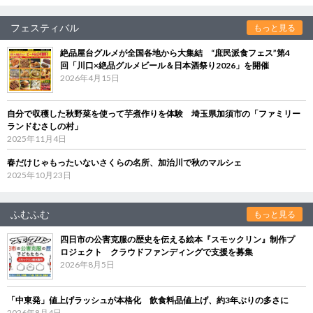
フェスティバル
もっと見る
絶品屋台グルメが全国各地から大集結 “庶民派食フェス”第4
回「川口×絶品グルメビール＆日本酒祭り2026」を開催
2026年4月15日
自分で収穫した秋野菜を使って芋煮作りを体験 埼玉県加須市の「ファミリー
ランドむさしの村」
2025年11月4日
春だけじゃもったいないさくらの名所、加治川で秋のマルシェ
2025年10月23日
ふむふむ
もっと見る
四日市の公害克服の歴史を伝える絵本『スモックリン』制作プ
ロジェクト クラウドファンディングで支援を募集
2026年8月5日
「中東発」値上げラッシュが本格化 飲食料品値上げ、約3年ぶりの多さに
2026年8月4日