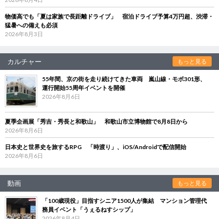
物価高でも「夏は家族で長距離ドライブ」 宿泊ドライブ予算4万円超、渋滞・
猛暑への備えも必須
2026年8月3日
カルチャー
もっと見る
55年間、京の街を走り続けてきた車両 嵐山線・モボ301形、
運行開始55周年イベントを開催
2026年8月6日
夏季企画展「秀吉・秀長と和歌山」 和歌山市立博物館で8月8日から
2026年8月6日
日本史と世界史を旅するRPG 「時渡り」、iOS/Androidで配信開始
2026年8月6日
動画
もっと見る
「100歳現役」目指すシニア1500人が集結 マンション管理代
務員イベント「うぇるねすシップ」
2026年8月4日