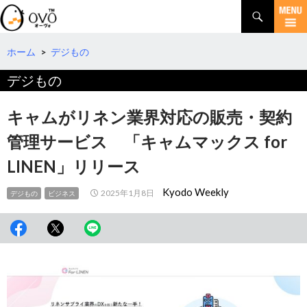
検
索
コ
ン
テ
ホーム
>
デジもの
ン
デジもの
ツ
へ
移
キャムがリネン業界対応の販売・契約
動
管理サービス 「キャムマックス for
LINEN」リリース
Kyodo Weekly
2025年1月8日
デジもの
ビジネス