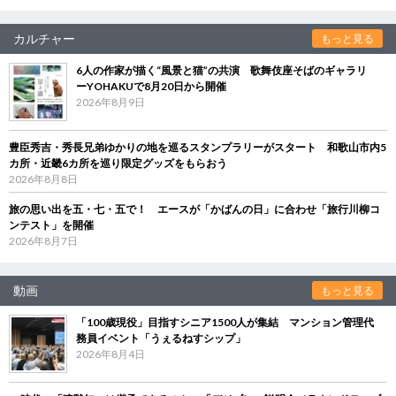
カルチャー
もっと見る
6人の作家が描く“風景と猫”の共演 歌舞伎座そばのギャラリ
ーYOHAKUで8月20日から開催
2026年8月9日
豊臣秀吉・秀長兄弟ゆかりの地を巡るスタンプラリーがスタート 和歌山市内5
カ所・近畿6カ所を巡り限定グッズをもらおう
2026年8月8日
旅の思い出を五・七・五で！ エースが「かばんの日」に合わせ「旅行川柳コ
ンテスト」を開催
2026年8月7日
動画
もっと見る
「100歳現役」目指すシニア1500人が集結 マンション管理代
務員イベント「うぇるねすシップ」
2026年8月4日