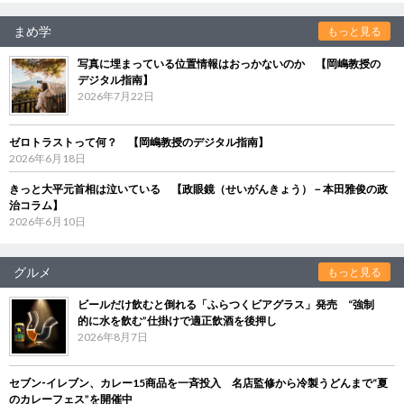
まめ学
もっと見る
写真に埋まっている位置情報はおっかないのか 【岡嶋教授の
デジタル指南】
2026年7月22日
ゼロトラストって何？ 【岡嶋教授のデジタル指南】
2026年6月18日
きっと大平元首相は泣いている 【政眼鏡（せいがんきょう）－本田雅俊の政
治コラム】
2026年6月10日
グルメ
もっと見る
ビールだけ飲むと倒れる「ふらつくビアグラス」発売 “強制
的に水を飲む”仕掛けで適正飲酒を後押し
2026年8月7日
セブン‐イレブン、カレー15商品を一斉投入 名店監修から冷製うどんまで“夏
のカレーフェス”を開催中