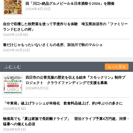
回「川口×絶品グルメビール＆日本酒祭り2026」を開催
2026年4月15日
自分で収穫した秋野菜を使って芋煮作りを体験 埼玉県加須市の「ファミリー
ランドむさしの村」
2025年11月4日
春だけじゃもったいないさくらの名所、加治川で秋のマルシェ
2025年10月23日
ふむふむ
もっと見る
四日市の公害克服の歴史を伝える絵本『スモックリン』制作プ
ロジェクト クラウドファンディングで支援を募集
2026年8月5日
「中東発」値上げラッシュが本格化 飲食料品値上げ、約3年ぶりの多さに
2026年8月4日
物価高でも「夏は家族で長距離ドライブ」 宿泊ドライブ予算4万円超、渋滞・
猛暑への備えも必須
2026年8月3日