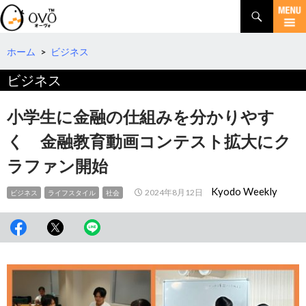
検
索
コ
ン
テ
ホーム
>
ビジネス
ン
ビジネス
ツ
へ
移
小学生に金融の仕組みを分かりやす
動
く 金融教育動画コンテスト拡大にク
ラファン開始
Kyodo Weekly
2024年8月12日
ビジネス
ライフスタイル
社会