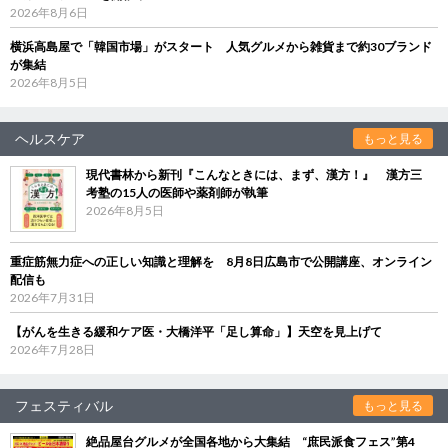
2026年8月6日
横浜高島屋で「韓国市場」がスタート 人気グルメから雑貨まで約30ブランド
が集結
2026年8月5日
ヘルスケア
もっと見る
現代書林から新刊『こんなときには、まず、漢方！』 漢方三
考塾の15人の医師や薬剤師が執筆
2026年8月5日
重症筋無力症への正しい知識と理解を 8月8日広島市で公開講座、オンライン
配信も
2026年7月31日
【がんを生きる緩和ケア医・大橋洋平「足し算命」】天空を見上げて
2026年7月28日
フェスティバル
もっと見る
絶品屋台グルメが全国各地から大集結 “庶民派食フェス”第4