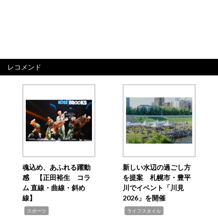
レコメンド
魂込め、あふれる躍動
新しい水辺の過ごし方
感 【正田裕生 コラ
を提案 札幌市・豊平
ム 直線・曲線・斜め
川でイベント「川見
線】
2026」を開催
,
,
スポーツ
ライフスタイル