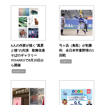
6人の作家が描く“風景
弓ヶ浜（鳥取）が初勝
と猫”の共演 歌舞伎座
利 全日本学童野球の1
そばのギャラリー
回戦
YOHAKUで8月20日か
,
スポーツ
ら開催
,
カルチャー