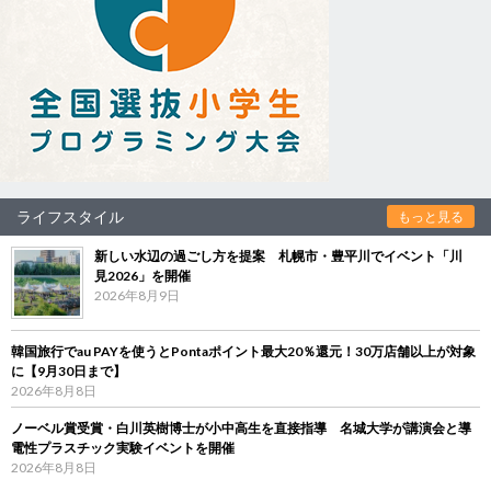
ライフスタイル
もっと見る
新しい水辺の過ごし方を提案 札幌市・豊平川でイベント「川
見2026」を開催
2026年8月9日
韓国旅行でau PAYを使うとPontaポイント最大20％還元！30万店舗以上が対象
に【9月30日まで】
2026年8月8日
ノーベル賞受賞・白川英樹博士が小中高生を直接指導 名城大学が講演会と導
電性プラスチック実験イベントを開催
2026年8月8日