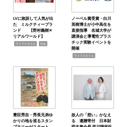
LVに敗訴して人気が出
ノーベル賞受賞・白川
た ミルクティーブラ
英樹博士が小中高生を
ンド 【野村義樹✕
直接指導 名城大学が
リアルワールド】
講演会と導電性プラス
チック実験イベントを
,
,
ライフスタイル
社会
開催
,
ライフスタイル
豊臣秀吉・秀長兄弟ゆ
故人の「想い」かなえ
かりの地を巡るスタン
る 遺贈寄付 日本財
プラリーがスタート
団名誉会長 笹川陽平氏