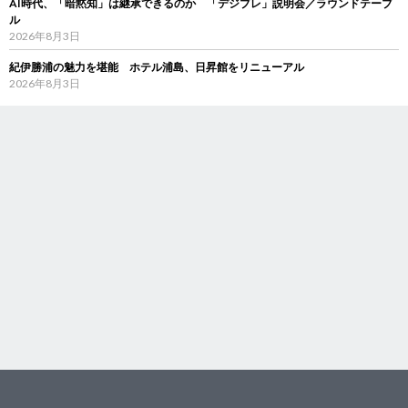
AI時代、「暗黙知」は継承できるのか 「デジブレ」説明会／ラウンドテーブ
ル
2026年8月3日
紀伊勝浦の魅力を堪能 ホテル浦島、日昇館をリニューアル
2026年8月3日