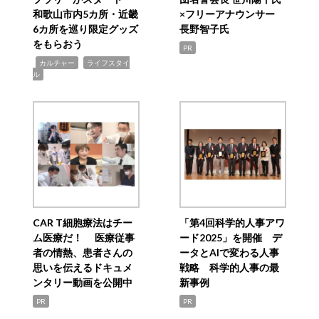
和歌山市内5カ所・近畿
×フリーアナウンサー
6カ所を巡り限定グッズ
長野智子氏
をもらおう
PR
,
,
カルチャー
ライフスタイ
ル
CAR T細胞療法はチー
「第4回科学的人事アワ
ム医療だ！ 医療従事
ード2025」を開催 デ
者の情熱、患者さんの
ータとAIで変わる人事
思いを伝えるドキュメ
戦略 科学的人事の最
ンタリー動画を公開中
新事例
PR
PR