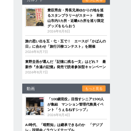
豊臣秀吉・秀長兄弟ゆかりの地を巡
るスタンプラリーがスタート 和歌
山市内5カ所・近畿6カ所を巡り限定
グッズをもらおう
2026年8月8日
旅の思い出を五・七・五で！ エースが「かばんの
日」に合わせ「旅行川柳コンテスト」を開催
2026年8月7日
東野圭吾が選んだ「記憶に残る一文」はどれ？ 最
新作『永遠の記憶』発売で読者参加型キャンペーン
2026年8月7日
動画
もっと見る
「100歳現役」目指すシニア1500人
が集結 マンション管理代務員イベ
ント「うぇるねすシップ」
2026年8月4日
AI時代、「暗黙知」は継承できるのか 「デジブ
レ」説明会／ラウンドテーブル