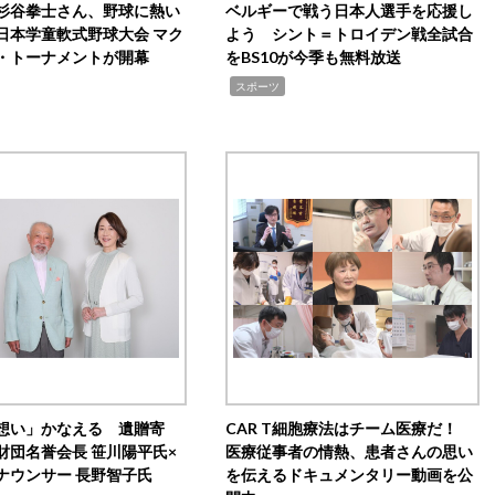
杉谷拳士さん、野球に熱い
ベルギーで戦う日本人選手を応援し
日本学童軟式野球大会 マク
よう シント＝トロイデン戦全試合
・トーナメントが開幕
をBS10が今季も無料放送
,
スポーツ
想い」かなえる 遺贈寄
CAR T細胞療法はチーム医療だ！
財団名誉会長 笹川陽平氏×
医療従事者の情熱、患者さんの思い
ナウンサー 長野智子氏
を伝えるドキュメンタリー動画を公