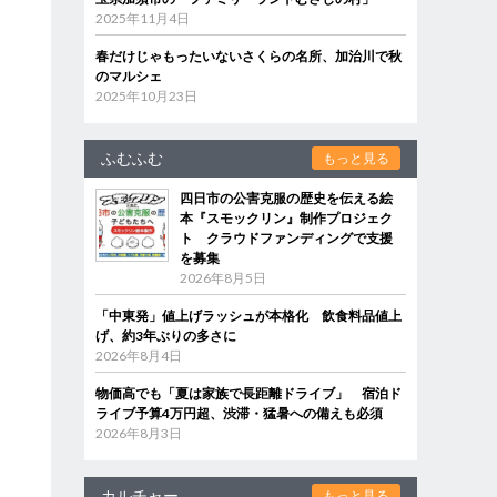
2025年11月4日
春だけじゃもったいないさくらの名所、加治川で秋
のマルシェ
2025年10月23日
ふむふむ
もっと見る
四日市の公害克服の歴史を伝える絵
本『スモックリン』制作プロジェク
ト クラウドファンディングで支援
を募集
2026年8月5日
「中東発」値上げラッシュが本格化 飲食料品値上
げ、約3年ぶりの多さに
2026年8月4日
物価高でも「夏は家族で長距離ドライブ」 宿泊ド
ライブ予算4万円超、渋滞・猛暑への備えも必須
2026年8月3日
カルチャー
もっと見る