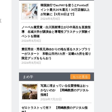
韓国旅行でau PAYを使うとPontaポ
イント最大20％還元！30万店舗以上
が対象に【9月30日まで】
2026年8月8日
互
ノーベル賞受賞・白川英樹博士が小中高生を直接指
導 名城大学が講演会と導電性プラスチック実験イ
ベントを開催
し
2026年8月8日
豊臣秀吉・秀長兄弟ゆかりの地を巡るスタンプラリ
ーがスタート 和歌山市内5カ所・近畿6カ所を巡り
限定グッズをもらおう
2026年8月8日
まめ学
もっと見る
写真に埋まっている位置情報はおっ
かないのか 【岡嶋教授のデジタル
指南】
2026年7月22日
ゼロトラストって何？ 【岡嶋教授のデジタル指