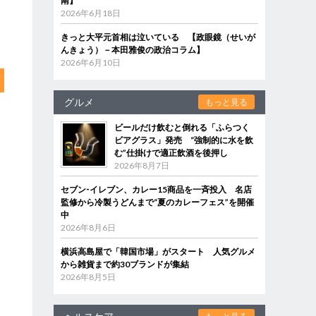
南】
2026年6月18日
きっと大平元首相は泣いている 【政眼鏡（せいが
んきょう）－本田雅俊の政治コラム】
2026年6月10日
グルメ
もっと見る
ビールだけ飲むと倒れる「ふらつく
ビアグラス」発売 “強制的に水を飲
む”仕掛けで適正飲酒を後押し
2026年8月7日
セブン‐イレブン、カレー15商品を一斉投入 名店
監修から冷製うどんまで“夏のカレーフェス”を開催
中
2026年8月6日
横浜高島屋で「韓国市場」がスタート 人気グルメ
から雑貨まで約30ブランドが集結
2026年8月5日