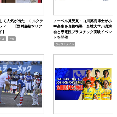
訴して人気が出た ミルクテ
ノーベル賞受賞・白川英樹博士が小
ンド 【野村義樹✕リア
中高生を直接指導 名城大学が講演
ド】
会と導電性プラスチック実験イベン
トを開催
,
イル
社会
,
ライフスタイル