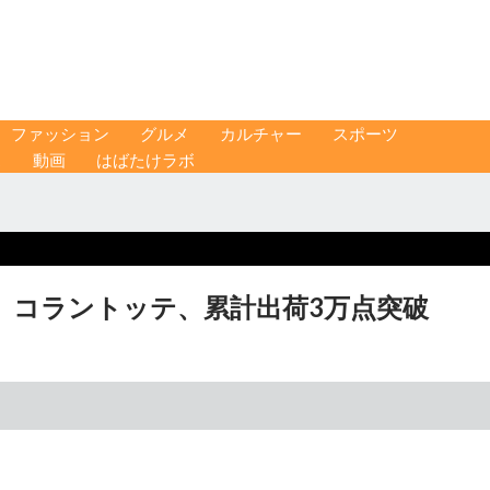
ファッション
グルメ
カルチャー
スポーツ
ス
動画
はばたけラボ
 コラントッテ、累計出荷3万点突破