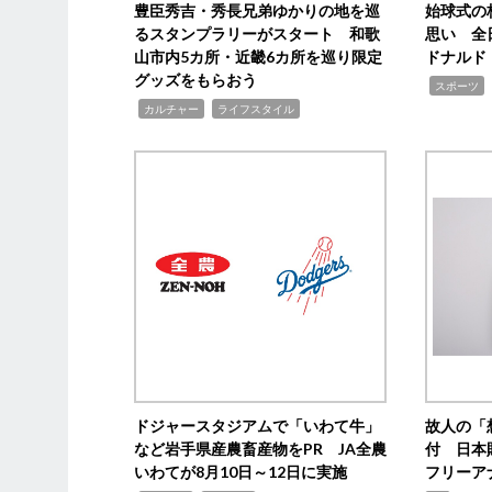
豊臣秀吉・秀長兄弟ゆかりの地を巡
始球式の
るスタンプラリーがスタート 和歌
思い 全
山市内5カ所・近畿6カ所を巡り限定
ドナルド
グッズをもらおう
,
スポーツ
,
,
カルチャー
ライフスタイル
ドジャースタジアムで「いわて牛」
故人の「
など岩手県産農畜産物をPR JA全農
付 日本
いわてが8月10日～12日に実施
フリーア