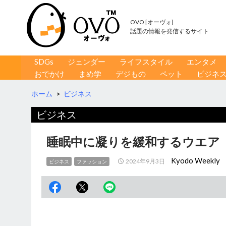
OVO [オーヴォ]
話題の情報を発信するサイト
コンテンツへ移動
検
SDGs
ジェンダー
ライフスタイル
エンタメ
索
おでかけ
まめ学
デジもの
ペット
ビジネ
ホーム
>
ビジネス
ビジネス
睡眠中に凝りを緩和するウエア
Kyodo Weekly
2024年9月3日
ビジネス
ファッション