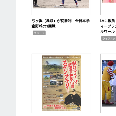
弓ヶ浜（鳥取）が初勝利 全日本学
LVに敗
童野球の1回戦
ィーブラ
ルワール
,
スポーツ
,
ライフスタ