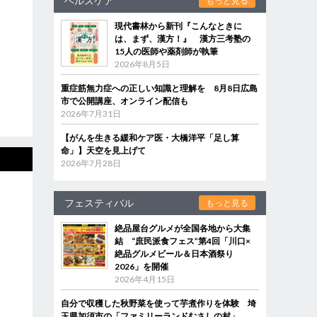
ヘルスケア
もっと見る
現代書林から新刊『こんなときに
は、まず、漢方！』 漢方三考塾の
15人の医師や薬剤師が執筆
2026年8月5日
重症筋無力症への正しい知識と理解を 8月8日広島
市で公開講座、オンライン配信も
2026年7月31日
【がんを生きる緩和ケア医・大橋洋平「足し算
命」】天空を見上げて
2026年7月28日
フェスティバル
もっと見る
絶品屋台グルメが全国各地から大集
結 “庶民派食フェス”第4回「川口×
絶品グルメビール＆日本酒祭り
2026」を開催
2026年4月15日
自分で収穫した秋野菜を使って芋煮作りを体験 埼
玉県加須市の「ファミリーランドむさしの村」