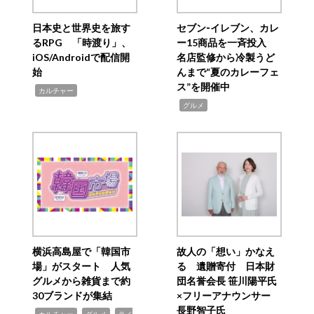
日本史と世界史を旅す
セブン‐イレブン、カレ
るRPG 「時渡り」、
ー15商品を一斉投入
iOS/Androidで配信開
名店監修から冷製うど
始
んまで“夏のカレーフェ
ス”を開催中
,
カルチャー
,
グルメ
横浜高島屋で「韓国市
故人の「想い」かなえ
場」がスタート 人気
る 遺贈寄付 日本財
グルメから雑貨まで約
団名誉会長 笹川陽平氏
30ブランドが集結
×フリーアナウンサー
長野智子氏
,
,
,