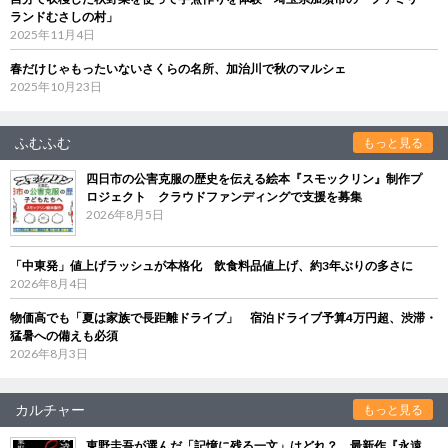
ランドむさしの村」
2025年11月4日
春だけじゃもったいないさくらの名所、加治川で秋のマルシェ
2025年10月23日
ふむふむ
もっと見る
四日市の公害克服の歴史を伝える絵本『スモックリン』制作プ
ロジェクト クラウドファンディングで支援を募集
2026年8月5日
「中東発」値上げラッシュが本格化 飲食料品値上げ、約3年ぶりの多さに
2026年8月4日
物価高でも「夏は家族で長距離ドライブ」 宿泊ドライブ予算4万円超、渋滞・
猛暑への備えも必須
2026年8月3日
カルチャー
もっと見る
東野圭吾が選んだ「記憶に残る一文」はどれ？ 最新作『永遠