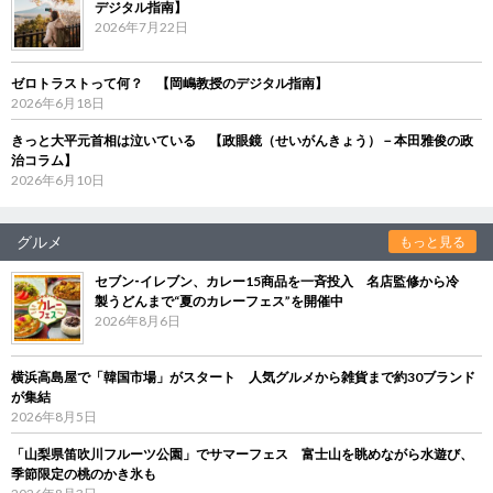
デジタル指南】
2026年7月22日
ゼロトラストって何？ 【岡嶋教授のデジタル指南】
2026年6月18日
きっと大平元首相は泣いている 【政眼鏡（せいがんきょう）－本田雅俊の政
治コラム】
2026年6月10日
グルメ
もっと見る
セブン‐イレブン、カレー15商品を一斉投入 名店監修から冷
製うどんまで“夏のカレーフェス”を開催中
2026年8月6日
横浜高島屋で「韓国市場」がスタート 人気グルメから雑貨まで約30ブランド
が集結
2026年8月5日
「山梨県笛吹川フルーツ公園」でサマーフェス 富士山を眺めながら水遊び、
季節限定の桃のかき氷も