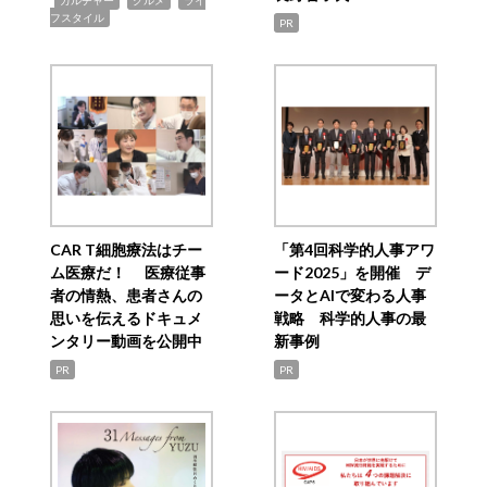
カルチャー
グルメ
ライ
フスタイル
PR
CAR T細胞療法はチー
「第4回科学的人事アワ
ム医療だ！ 医療従事
ード2025」を開催 デ
者の情熱、患者さんの
ータとAIで変わる人事
思いを伝えるドキュメ
戦略 科学的人事の最
ンタリー動画を公開中
新事例
PR
PR