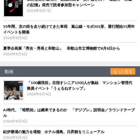
の記憶』発売で読者参加型キャンペーン
2026年8月7日
55年間、京の街を走り続けてきた車両 嵐山線・モボ301形、運行開始55周年
イベントを開催
2026年8月6日
夏季企画展「秀吉・秀長と和歌山」 和歌山市立博物館で8月8日から
2026年8月6日
動画
もっと見る
「100歳現役」目指すシニア1500人が集結 マンション管理代
務員イベント「うぇるねすシップ」
2026年8月4日
AI時代、「暗黙知」は継承できるのか 「デジブレ」説明会／ラウンドテーブ
ル
2026年8月3日
紀伊勝浦の魅力を堪能 ホテル浦島、日昇館をリニューアル
2026年8月3日