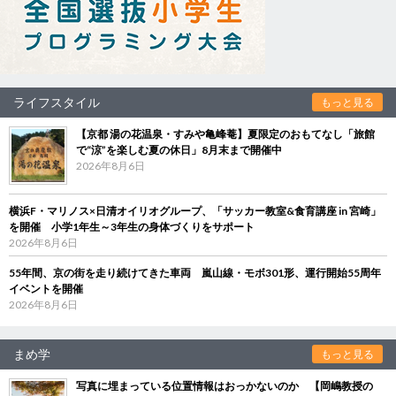
ライフスタイル
もっと見る
【京都 湯の花温泉・すみや亀峰菴】夏限定のおもてなし「旅館
で“涼”を楽しむ夏の休日」8月末まで開催中
2026年8月6日
横浜F・マリノス×日清オイリオグループ、「サッカー教室&食育講座 in 宮崎」
を開催 小学1年生～3年生の身体づくりをサポート
2026年8月6日
55年間、京の街を走り続けてきた車両 嵐山線・モボ301形、運行開始55周年
イベントを開催
2026年8月6日
まめ学
もっと見る
写真に埋まっている位置情報はおっかないのか 【岡嶋教授の