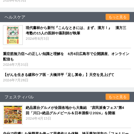
2026年8月3日
ヘルスケア
もっと見る
現代書林から新刊『こんなときには、まず、漢方！』 漢方三
考塾の15人の医師や薬剤師が執筆
2026年8月5日
重症筋無力症への正しい知識と理解を 8月8日広島市で公開講座、オンライン
配信も
2026年7月31日
【がんを生きる緩和ケア医・大橋洋平「足し算命」】天空を見上げて
2026年7月28日
フェスティバル
もっと見る
絶品屋台グルメが全国各地から大集結 “庶民派食フェス”第4
回「川口×絶品グルメビール＆日本酒祭り2026」を開催
2026年4月15日
自分で収穫した秋野菜を使って芋煮作りを体験 埼玉県加須市の「ファミリー