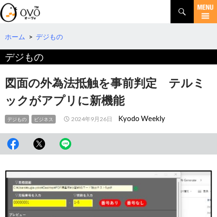
検
索
コ
ン
テ
ホーム
>
デジもの
ン
デジもの
ツ
へ
移
図面の外為法抵触を事前判定 テルミ
動
ックがアプリに新機能
Kyodo Weekly
2024年9月26日
デジもの
ビジネス