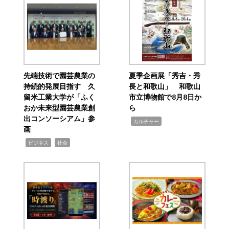
先端技術で園芸農業の
夏季企画展「秀吉・秀
持続的発展目指す 久
長と和歌山」 和歌山
留米工業大学が「ふく
市立博物館で8月8日か
おか未来型園芸農業創
ら
出コンソーシアム」参
,
カルチャー
画
,
,
ビジネス
社会