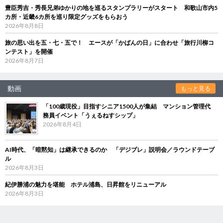
豊臣秀吉・秀長兄弟ゆかりの地を巡るスタンプラリーがスタート 和歌山市内5
カ所・近畿6カ所を巡り限定グッズをもらおう
2026年8月8日
旅の思い出を五・七・五で！ エースが「かばんの日」に合わせ「旅行川柳コ
ンテスト」を開催
2026年8月7日
動画
もっと見る
「100歳現役」目指すシニア1500人が集結 マンション管理代
務員イベント「うぇるねすシップ」
2026年8月4日
AI時代、「暗黙知」は継承できるのか 「デジブレ」説明会／ラウンドテーブ
ル
2026年8月3日
紀伊勝浦の魅力を堪能 ホテル浦島、日昇館をリニューアル
2026年8月3日