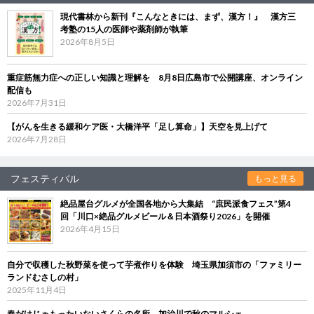
現代書林から新刊『こんなときには、まず、漢方！』 漢方三
考塾の15人の医師や薬剤師が執筆
2026年8月5日
重症筋無力症への正しい知識と理解を 8月8日広島市で公開講座、オンライン
配信も
2026年7月31日
【がんを生きる緩和ケア医・大橋洋平「足し算命」】天空を見上げて
2026年7月28日
フェスティバル
もっと見る
絶品屋台グルメが全国各地から大集結 “庶民派食フェス”第4
回「川口×絶品グルメビール＆日本酒祭り2026」を開催
2026年4月15日
自分で収穫した秋野菜を使って芋煮作りを体験 埼玉県加須市の「ファミリー
ランドむさしの村」
2025年11月4日
春だけじゃもったいないさくらの名所、加治川で秋のマルシェ