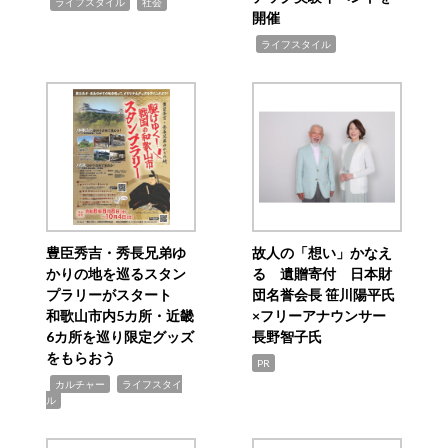
,
,
ライフスタイル
社会
開催
,
ライフスタイル
豊臣秀吉・秀長兄弟ゆ
故人の「想い」かなえ
かりの地を巡るスタン
る 遺贈寄付 日本財
プラリーがスタート
団名誉会長 笹川陽平氏
和歌山市内5カ所・近畿
×フリーアナウンサー
6カ所を巡り限定グッズ
長野智子氏
をもらおう
PR
,
,
カルチャー
ライフスタイ
ル