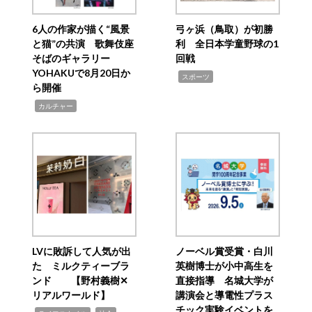
6人の作家が描く“風景
弓ヶ浜（鳥取）が初勝
と猫”の共演 歌舞伎座
利 全日本学童野球の1
そばのギャラリー
回戦
YOHAKUで8月20日か
,
スポーツ
ら開催
,
カルチャー
LVに敗訴して人気が出
ノーベル賞受賞・白川
た ミルクティーブラ
英樹博士が小中高生を
ンド 【野村義樹✕
直接指導 名城大学が
リアルワールド】
講演会と導電性プラス
チック実験イベントを