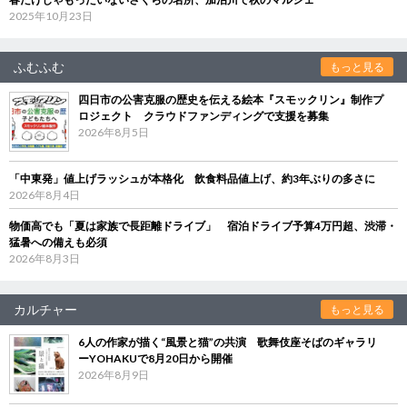
2025年10月23日
ふむふむ
もっと見る
四日市の公害克服の歴史を伝える絵本『スモックリン』制作プ
ロジェクト クラウドファンディングで支援を募集
2026年8月5日
「中東発」値上げラッシュが本格化 飲食料品値上げ、約3年ぶりの多さに
2026年8月4日
物価高でも「夏は家族で長距離ドライブ」 宿泊ドライブ予算4万円超、渋滞・
猛暑への備えも必須
2026年8月3日
カルチャー
もっと見る
6人の作家が描く“風景と猫”の共演 歌舞伎座そばのギャラリ
ーYOHAKUで8月20日から開催
2026年8月9日