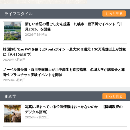
ライフスタイル
もっと見る
新しい水辺の過ごし方を提案 札幌市・豊平川でイベント「川
見2026」を開催
2026年8月9日
韓国旅行でau PAYを使うとPontaポイント最大20％還元！30万店舗以上が対象
に【9月30日まで】
2026年8月8日
ノーベル賞受賞・白川英樹博士が小中高生を直接指導 名城大学が講演会と導
電性プラスチック実験イベントを開催
2026年8月8日
まめ学
もっと見る
写真に埋まっている位置情報はおっかないのか 【岡嶋教授の
デジタル指南】
2026年7月22日