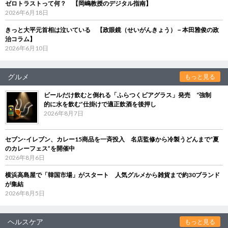
ゼロトラストって何？ 【岡嶋教授のデジタル指南】
2026年6月18日
きっと大平元首相は泣いている 【政眼鏡（せいがんきょう）－本田雅俊の政
治コラム】
2026年6月10日
グルメ
もっと見る
ビールだけ飲むと倒れる「ふらつくビアグラス」発売 “強制
的に水を飲む”仕掛けで適正飲酒を後押し
2026年8月7日
セブン‐イレブン、カレー15商品を一斉投入 名店監修から冷製うどんまで“夏
のカレーフェス”を開催中
2026年8月6日
横浜高島屋で「韓国市場」がスタート 人気グルメから雑貨まで約30ブランド
が集結
2026年8月5日
ヘルスケア
もっと見る