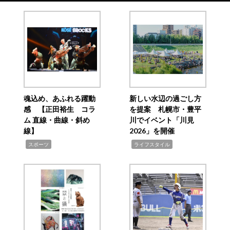
魂込め、あふれる躍動
新しい水辺の過ごし方
感 【正田裕生 コラ
を提案 札幌市・豊平
ム 直線・曲線・斜め
川でイベント「川見
線】
2026」を開催
,
,
スポーツ
ライフスタイル