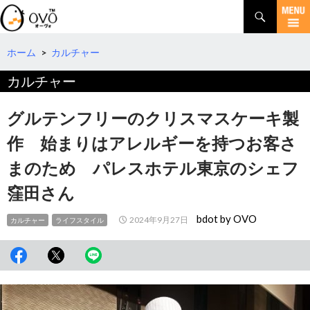
検
索
コ
ン
テ
ホーム
>
カルチャー
ン
カルチャー
ツ
へ
移
グルテンフリーのクリスマスケーキ製
動
作 始まりはアレルギーを持つお客さ
まのため パレスホテル東京のシェフ
窪田さん
bdot by OVO
2024年9月27日
カルチャー
ライフスタイル