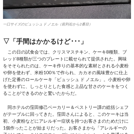
一口サイズのビュッシュ ド ノエル（前列右から2番目）
▽「手間はかかるけど･･･」
この日の試食会では、クリスマスチキン、ケーキ8種類、ブ
レッド8種類が三つのプレートに載せられて提供された。興味
をそそられたのは、ケーキ作りの基本的な素材とされる小麦粉
や卵を使わず、米粉100％で作られ、カカオの風味豊かに仕上
げた定番のロールケーキ「ビュッシュ ド ノエル」。小麦粉や卵
を使わずに、しっとりとした食感と上品な甘さのケーキをつく
ることができるのかと驚いたからだ。
同ホテルの窪田修己ベーカリー＆ペストリー課の総括シェフ
がテーブルに回ってきた。窪田さんによると、このケーキは当
初、小麦粉などにアレルギー症状を持つお客さまのためだけに
1個作ったことが始まりだった。お客さまから「アレルギーの