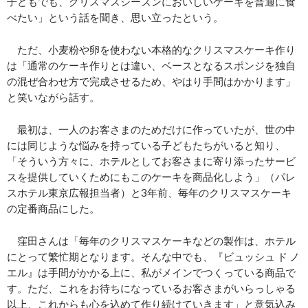
子どもでも、クリスマスシーズンにおいしいケーキを普通に食
べたい」という話を聞き、思い立ったという。
ただ、小麦粉や卵を使わない本格的なクリスマスケーキ作り
は「通常のケーキ作りとは違い、ベースとなるスポンジを独自
の混ぜ合わせ方で完成させるため、やはり手間はかかります」
と笑いながら話す。
最初は、一人のお客さまのためだけに作っていたが、世の中
には同じような悩みを持っている子どもたちがいると知り、
「そういう方々に、ホテルとしてお客さまに寄り添ったサービ
スを提供していくためにもこのケーキを商品化しよう」（パレ
スホテル東京広報担当者）と3年前、毎年のクリスマスケーキ
の定番商品にした。
窪田さんは「毎年のクリスマスケーキなどの製作は、ホテル
にとって繁忙期となります。そんな中でも、『ビュッシュ ド ノ
エル』は手間がかかる上に、私がメインでつくっている商品で
す。ただ、これをお待ちになっているお客さまがいらっしゃる
以上、これからも心を込めて作り続けていきます」と意気込み