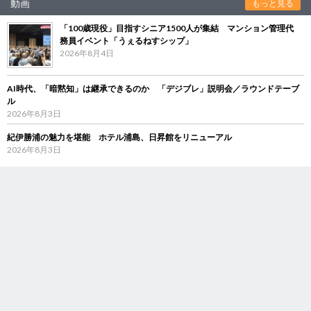
動画
もっと見る
「100歳現役」目指すシニア1500人が集結 マンション管理代
務員イベント「うぇるねすシップ」
2026年8月4日
AI時代、「暗黙知」は継承できるのか 「デジブレ」説明会／ラウンドテーブ
ル
2026年8月3日
紀伊勝浦の魅力を堪能 ホテル浦島、日昇館をリニューアル
2026年8月3日