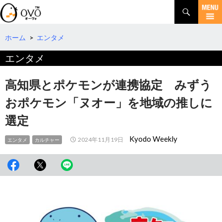
検
索
コ
ン
テ
ホーム
>
エンタメ
ン
エンタメ
ツ
へ
移
高知県とポケモンが連携協定 みずう
動
おポケモン「ヌオー」を地域の推しに
選定
Kyodo Weekly
2024年11月19日
エンタメ
カルチャー