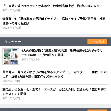
「中東発」値上げラッシュが本格化 飲食料品値上げ、約3年ぶりの多さに
2026年8月4日
物価高でも「夏は家族で長距離ドライブ」 宿泊ドライブ予算4万円超、渋滞・
猛暑への備えも必須
2026年8月3日
カルチャー
もっと見る
6人の作家が描く“風景と猫”の共演 歌舞伎座そばのギャラリ
ーYOHAKUで8月20日から開催
2026年8月9日
豊臣秀吉・秀長兄弟ゆかりの地を巡るスタンプラリーがスタート 和歌山市内5
カ所・近畿6カ所を巡り限定グッズをもらおう
2026年8月8日
旅の思い出を五・七・五で！ エースが「かばんの日」に合わせ「旅行川柳コ
ンテスト」を開催
2026年8月7日