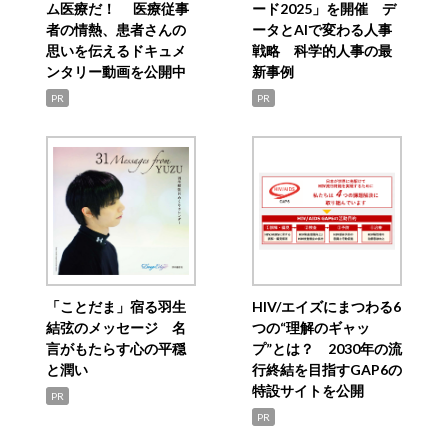
ム医療だ！ 医療従事
ード2025」を開催 デ
者の情熱、患者さんの
ータとAIで変わる人事
思いを伝えるドキュメ
戦略 科学的人事の最
ンタリー動画を公開中
新事例
PR
PR
「ことだま」宿る羽生
HIV/エイズにまつわる6
結弦のメッセージ 名
つの“理解のギャッ
言がもたらす心の平穏
プ”とは？ 2030年の流
と潤い
行終結を目指すGAP6の
特設サイトを公開
PR
PR