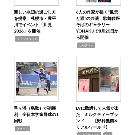
新しい水辺の過ごし方
6人の作家が描く“風景
を提案 札幌市・豊平
と猫”の共演 歌舞伎座
川でイベント「川見
そばのギャラリー
2026」を開催
YOHAKUで8月20日か
ら開催
,
ライフスタイル
,
カルチャー
弓ヶ浜（鳥取）が初勝
LVに敗訴して人気が出
利 全日本学童野球の1
た ミルクティーブラ
回戦
ンド 【野村義樹✕
リアルワールド】
,
スポーツ
,
,