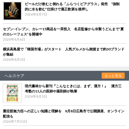
ビールだけ飲むと倒れる「ふらつくビアグラス」発売 “強制
的に水を飲む”仕掛けで適正飲酒を後押し
2026年8月7日
セブン‐イレブン、カレー15商品を一斉投入 名店監修から冷製うどんまで“夏
のカレーフェス”を開催中
2026年8月6日
横浜高島屋で「韓国市場」がスタート 人気グルメから雑貨まで約30ブランド
が集結
2026年8月5日
ヘルスケア
もっと見る
現代書林から新刊『こんなときには、まず、漢方！』 漢方三
考塾の15人の医師や薬剤師が執筆
2026年8月5日
重症筋無力症への正しい知識と理解を 8月8日広島市で公開講座、オンライン
配信も
2026年7月31日