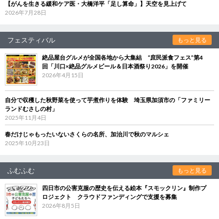
【がんを生きる緩和ケア医・大橋洋平「足し算命」】天空を見上げて
2026年7月28日
フェスティバル
もっと見る
絶品屋台グルメが全国各地から大集結 “庶民派食フェス”第4
回「川口×絶品グルメビール＆日本酒祭り2026」を開催
2026年4月15日
自分で収穫した秋野菜を使って芋煮作りを体験 埼玉県加須市の「ファミリー
ランドむさしの村」
2025年11月4日
春だけじゃもったいないさくらの名所、加治川で秋のマルシェ
2025年10月23日
ふむふむ
もっと見る
四日市の公害克服の歴史を伝える絵本『スモックリン』制作プ
ロジェクト クラウドファンディングで支援を募集
2026年8月5日