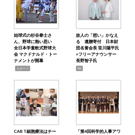
始球式の杉谷拳士さ
故人の「想い」かなえ
ん、野球に熱い思い
る 遺贈寄付 日本財
全日本学童軟式野球大
団名誉会長 笹川陽平氏
会 マクドナルド・トー
×フリーアナウンサー
ナメントが開幕
長野智子氏
,
スポーツ
PR
CAR T細胞療法はチー
「第4回科学的人事アワ