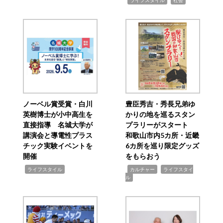
ライフスタイル
社会
ノーベル賞受賞・白川
豊臣秀吉・秀長兄弟ゆ
英樹博士が小中高生を
かりの地を巡るスタン
直接指導 名城大学が
プラリーがスタート
講演会と導電性プラス
和歌山市内5カ所・近畿
チック実験イベントを
6カ所を巡り限定グッズ
開催
をもらおう
,
,
,
ライフスタイル
カルチャー
ライフスタイ
ル