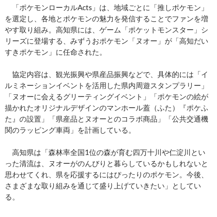
「ポケモンローカルActs」は、地域ごとに「推しポケモン」
を選定し、各地とポケモンの魅力を発信することでファンを増
やす取り組み。高知県には、ゲーム「ポケットモンスター」シ
リーズに登場する、みずうおポケモン「ヌオー」が「高知だい
すきポケモン」に任命された。
協定内容は、観光振興や県産品振興などで、具体的には「イ
ルミネーションイベントを活用した県内周遊スタンプラリー」
「ヌオーに会えるグリーティングイベント」「ポケモンの絵が
描かれたオリジナルデザインのマンホール蓋（ふた）『ポケふ
た』の設置」「県産品とヌオーとのコラボ商品」「公共交通機
関のラッピング車両」を計画している。
高知県は「森林率全国1位の森が育む四万十川や仁淀川とい
った清流は、ヌオーがのんびりと暮らしているかもしれないと
思わせてくれ、県を応援するにはぴったりのポケモン。今後、
さまざまな取り組みを通じて盛り上げていきたい」としてい
る。