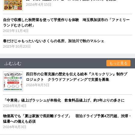
2026年4月15日
自分で収穫した秋野菜を使って芋煮作りを体験 埼玉県加須市の「ファミリー
ランドむさしの村」
2025年11月4日
春だけじゃもったいないさくらの名所、加治川で秋のマルシェ
2025年10月23日
ふむふむ
もっと見る
四日市の公害克服の歴史を伝える絵本『スモックリン』制作プ
ロジェクト クラウドファンディングで支援を募集
2026年8月5日
「中東発」値上げラッシュが本格化 飲食料品値上げ、約3年ぶりの多さに
2026年8月4日
物価高でも「夏は家族で長距離ドライブ」 宿泊ドライブ予算4万円超、渋滞・
猛暑への備えも必須
2026年8月3日