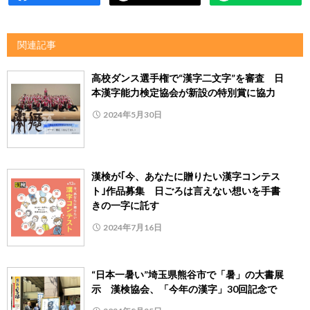
関連記事
高校ダンス選手権で“漢字二文字”を審査 日
本漢字能力検定協会が新設の特別賞に協力
2024年5月30日
漢検が｢今、あなたに贈りたい漢字コンテス
ト｣作品募集 日ごろは言えない想いを手書
きの一字に託す
2024年7月16日
“日本一暑い”埼玉県熊谷市で「暑」の大書展
示 漢検協会、「今年の漢字」30回記念で