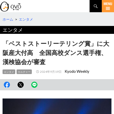
検
索
コ
ン
テ
ホーム
>
エンタメ
ン
エンタメ
ツ
へ
移
「ベストストーリーテリング賞」に大
動
阪産大付高 全国高校ダンス選手権、
漢検協会が審査
Kyodo Weekly
2024年9月19日
エンタメ
カルチャー