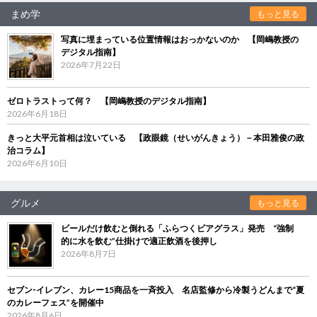
まめ学
もっと見る
写真に埋まっている位置情報はおっかないのか 【岡嶋教授の
デジタル指南】
2026年7月22日
ゼロトラストって何？ 【岡嶋教授のデジタル指南】
2026年6月18日
きっと大平元首相は泣いている 【政眼鏡（せいがんきょう）－本田雅俊の政
治コラム】
2026年6月10日
グルメ
もっと見る
ビールだけ飲むと倒れる「ふらつくビアグラス」発売 “強制
的に水を飲む”仕掛けで適正飲酒を後押し
2026年8月7日
セブン‐イレブン、カレー15商品を一斉投入 名店監修から冷製うどんまで“夏
のカレーフェス”を開催中
2026年8月6日