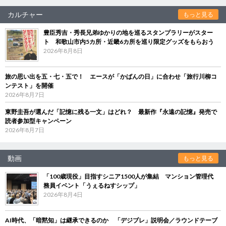
カルチャー
もっと見る
豊臣秀吉・秀長兄弟ゆかりの地を巡るスタンプラリーがスター
ト 和歌山市内5カ所・近畿6カ所を巡り限定グッズをもらおう
2026年8月8日
旅の思い出を五・七・五で！ エースが「かばんの日」に合わせ「旅行川柳コ
ンテスト」を開催
2026年8月7日
東野圭吾が選んだ「記憶に残る一文」はどれ？ 最新作『永遠の記憶』発売で
読者参加型キャンペーン
2026年8月7日
動画
もっと見る
「100歳現役」目指すシニア1500人が集結 マンション管理代
務員イベント「うぇるねすシップ」
2026年8月4日
AI時代、「暗黙知」は継承できるのか 「デジブレ」説明会／ラウンドテーブ