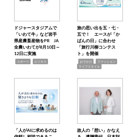
ドジャースタジアムで
旅の思い出を五・七・
「いわて牛」など岩手
五で！ エースが「か
県産農畜産物をPR JA
ばんの日」に合わせ
全農いわてが8月10日～
「旅行川柳コンテス
12日に実施
ト」を開催
,
,
,
,
,
スポーツ
ビジネス
おでかけ
ファッション
ライフスタイル
「人がAIに求めるのは
故人の「想い」かなえ
信頼し相談できるこ
る 遺贈寄付 日本財