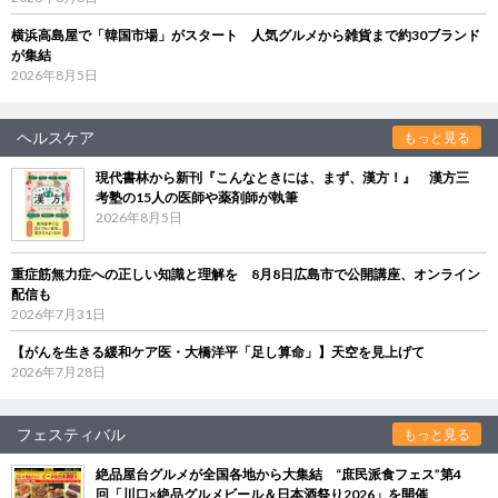
横浜高島屋で「韓国市場」がスタート 人気グルメから雑貨まで約30ブランド
が集結
2026年8月5日
ヘルスケア
もっと見る
現代書林から新刊『こんなときには、まず、漢方！』 漢方三
考塾の15人の医師や薬剤師が執筆
2026年8月5日
重症筋無力症への正しい知識と理解を 8月8日広島市で公開講座、オンライン
配信も
2026年7月31日
【がんを生きる緩和ケア医・大橋洋平「足し算命」】天空を見上げて
2026年7月28日
フェスティバル
もっと見る
絶品屋台グルメが全国各地から大集結 “庶民派食フェス”第4
回「川口×絶品グルメビール＆日本酒祭り2026」を開催