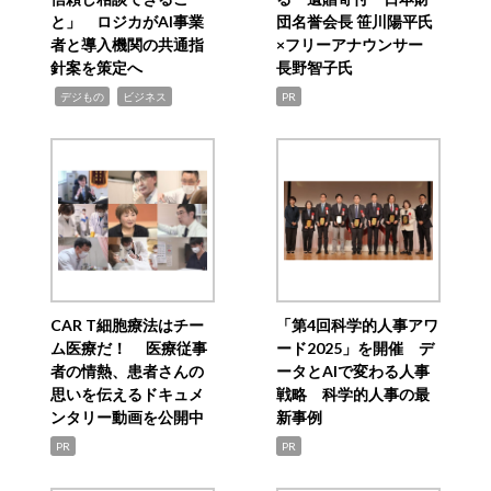
と」 ロジカがAI事業
団名誉会長 笹川陽平氏
者と導入機関の共通指
×フリーアナウンサー
針案を策定へ
長野智子氏
,
,
デジもの
ビジネス
PR
CAR T細胞療法はチー
「第4回科学的人事アワ
ム医療だ！ 医療従事
ード2025」を開催 デ
者の情熱、患者さんの
ータとAIで変わる人事
思いを伝えるドキュメ
戦略 科学的人事の最
ンタリー動画を公開中
新事例
PR
PR