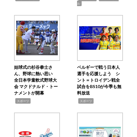
ル
始球式の杉谷拳士さ
ベルギーで戦う日本人
ん、野球に熱い思い
選手を応援しよう シ
全日本学童軟式野球大
ント＝トロイデン戦全
会 マクドナルド・トー
試合をBS10が今季も無
ナメントが開幕
料放送
,
,
スポーツ
スポーツ