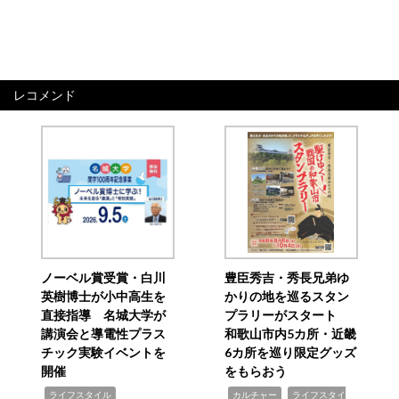
レコメンド
ノーベル賞受賞・白川
豊臣秀吉・秀長兄弟ゆ
英樹博士が小中高生を
かりの地を巡るスタン
直接指導 名城大学が
プラリーがスタート
講演会と導電性プラス
和歌山市内5カ所・近畿
チック実験イベントを
6カ所を巡り限定グッズ
開催
をもらおう
,
,
,
ライフスタイル
カルチャー
ライフスタイ