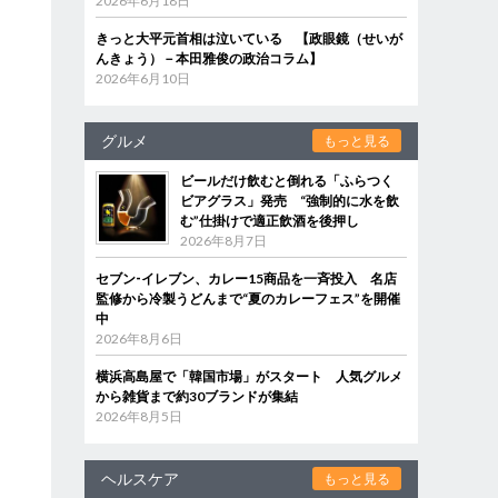
2026年6月18日
きっと大平元首相は泣いている 【政眼鏡（せいが
んきょう）－本田雅俊の政治コラム】
2026年6月10日
グルメ
もっと見る
ビールだけ飲むと倒れる「ふらつく
ビアグラス」発売 “強制的に水を飲
む”仕掛けで適正飲酒を後押し
2026年8月7日
セブン‐イレブン、カレー15商品を一斉投入 名店
監修から冷製うどんまで“夏のカレーフェス”を開催
中
2026年8月6日
横浜高島屋で「韓国市場」がスタート 人気グルメ
から雑貨まで約30ブランドが集結
2026年8月5日
ま
ヘルスケア
もっと見る