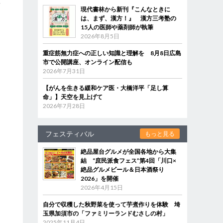
首
現代書林から新刊『こんなときに
は、まず、漢方！』 漢方三考塾の
15人の医師や薬剤師が執筆
2026年8月5日
重症筋無力症への正しい知識と理解を 8月8日広島
市で公開講座、オンライン配信も
2026年7月31日
【がんを生きる緩和ケア医・大橋洋平「足し算
命」】天空を見上げて
2026年7月28日
フェスティバル
もっと見る
絶品屋台グルメが全国各地から大集
結 “庶民派食フェス”第4回「川口×
絶品グルメビール＆日本酒祭り
2026」を開催
2026年4月15日
自分で収穫した秋野菜を使って芋煮作りを体験 埼
玉県加須市の「ファミリーランドむさしの村」
2025年11月4日