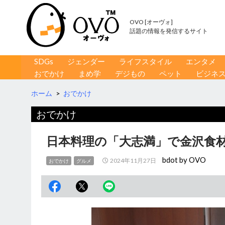
OVO [オーヴォ]
話題の情報を発信するサイト
コンテンツへ移動
検
SDGs
ジェンダー
ライフスタイル
エンタメ
索
おでかけ
まめ学
デジもの
ペット
ビジネ
ホーム
>
おでかけ
おでかけ
日本料理の「大志満」で金沢食材
bdot by OVO
2024年11月27日
おでかけ
グルメ