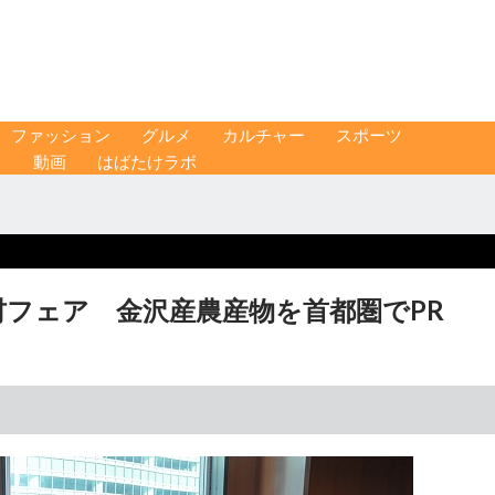
ファッション
グルメ
カルチャー
スポーツ
ス
動画
はばたけラボ
フェア 金沢産農産物を首都圏でPR