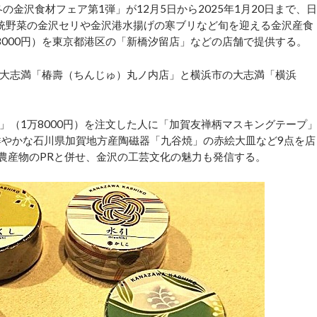
金沢食材フェア第1弾」が12月5日から2025年1月20日まで、日
統野菜の金沢セリや金沢港水揚げの寒ブリなど旬を迎える金沢産食
万8000円）を東京都港区の「新橋汐留店」などの店舗で提供する。
大志満「椿壽（ちんじゅ）丸ノ内店」と横浜市の大志満「横浜
（1万8000円）を注文した人に「加賀友禅柄マスキングテープ
鮮やかな石川県加賀地方産陶磁器「九谷焼」の赤絵大皿など9点を店
産農産物のPRと併せ、金沢の工芸文化の魅力も発信する。