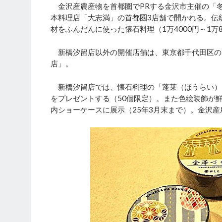
金沢産農産物を首都圏でPRする金沢市主催の「冬の
本料理店「大志満」の首都圏3店舗で開かれる。伝
材をふんだんに使った懐石料理（1万4000円～1
新橋汐留店以外の開催店舗は、東京都千代田区の
店」。
新橋汐留店では、懐石料理の「蓬莱（ほうらい）」
をプレゼントする（50個限定）。また色絵装飾が
内ショーケースに展示（25年3月末まで）。金沢