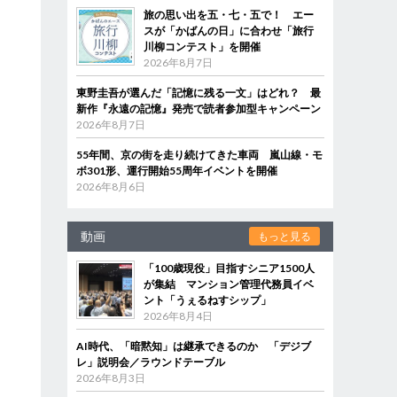
旅の思い出を五・七・五で！ エー
スが「かばんの日」に合わせ「旅行
川柳コンテスト」を開催
2026年8月7日
東野圭吾が選んだ「記憶に残る一文」はどれ？ 最
新作『永遠の記憶』発売で読者参加型キャンペーン
2026年8月7日
55年間、京の街を走り続けてきた車両 嵐山線・モ
ボ301形、運行開始55周年イベントを開催
2026年8月6日
ェ
園
動画
もっと見る
「100歳現役」目指すシニア1500人
が集結 マンション管理代務員イベ
ント「うぇるねすシップ」
2026年8月4日
AI時代、「暗黙知」は継承できるのか 「デジブ
レ」説明会／ラウンドテーブル
2026年8月3日