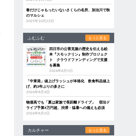
春だけじゃもったいないさくらの名所、加治川で秋
のマルシェ
2025年10月23日
か
ふむふむ
もっと見る
島
四日市の公害克服の歴史を伝える絵
本『スモックリン』制作プロジェク
ト クラウドファンディングで支援
を募集
2026年8月5日
「中東発」値上げラッシュが本格化 飲食料品値上
げ、約3年ぶりの多さに
2026年8月4日
物価高でも「夏は家族で長距離ドライブ」 宿泊ド
ライブ予算4万円超、渋滞・猛暑への備えも必須
2026年8月3日
カルチャー
もっと見る