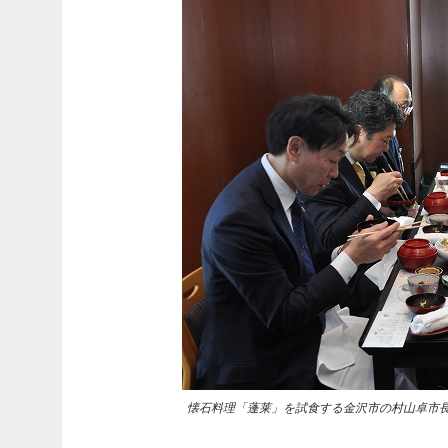
懐石料理「蓬莱」を試食する金沢市の村山卓市長（