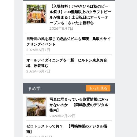
【入場無料！けやきひろば秋のビー
ル祭り】300種類以上のクラフトビー
ルが集まる！土日祝日はアーリーオ
ープンも｜さいたま新都心
2026年8月7日
日野川の風を感じて絶品ジビエも満喫 鳥取のサイ
クリングイベント
2026年8月7日
オールデイダイニングを一新 ヒルトン東京お台
場、改装進む
2026年8月7日
まめ学
もっと見る
写真に埋まっている位置情報はおっ
かないのか 【岡嶋教授のデジタル
指南】
2026年7月22日
ゼロトラストって何？ 【岡嶋教授のデジタル指
南】