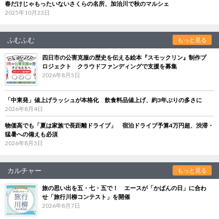
春だけじゃもったいないさくらの名所、加治川で秋のマルシェ
2025年10月23日
ふむふむ
もっと見る
四日市の公害克服の歴史を伝える絵本『スモックリン』制作プ
ロジェクト クラウドファンディングで支援を募集
2026年8月5日
「中東発」値上げラッシュが本格化 飲食料品値上げ、約3年ぶりの多さに
2026年8月4日
物価高でも「夏は家族で長距離ドライブ」 宿泊ドライブ予算4万円超、渋滞・
猛暑への備えも必須
2026年8月3日
カルチャー
もっと見る
旅の思い出を五・七・五で！ エースが「かばんの日」に合わ
せ「旅行川柳コンテスト」を開催
2026年8月7日