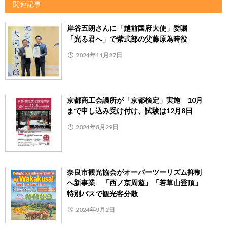
関連記事
岸谷五朗さんに「越前国府大使」委嘱
「光る君へ」で紫式部の父藤原為時役
2024年11月27日
京都商工会議所が「京都検定」実施 10月
まで申し込み受け付け、試験は12月8日
2024年8月29日
奈良市観光協会がオーバーツーリズム抑制
へ新事業 「西ノ京周遊」「若草山登頂」
特別バスで観光客分散
2024年9月2日