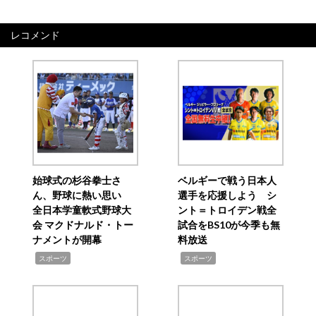
レコメンド
始球式の杉谷拳士さ
ベルギーで戦う日本人
ん、野球に熱い思い
選手を応援しよう シ
全日本学童軟式野球大
ント＝トロイデン戦全
会 マクドナルド・トー
試合をBS10が今季も無
ナメントが開幕
料放送
,
,
スポーツ
スポーツ