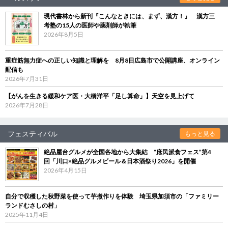
現代書林から新刊『こんなときには、まず、漢方！』 漢方三
考塾の15人の医師や薬剤師が執筆
2026年8月5日
重症筋無力症への正しい知識と理解を 8月8日広島市で公開講座、オンライン
配信も
2026年7月31日
【がんを生きる緩和ケア医・大橋洋平「足し算命」】天空を見上げて
2026年7月28日
フェスティバル
もっと見る
絶品屋台グルメが全国各地から大集結 “庶民派食フェス”第4
回「川口×絶品グルメビール＆日本酒祭り2026」を開催
2026年4月15日
自分で収穫した秋野菜を使って芋煮作りを体験 埼玉県加須市の「ファミリー
ランドむさしの村」
2025年11月4日