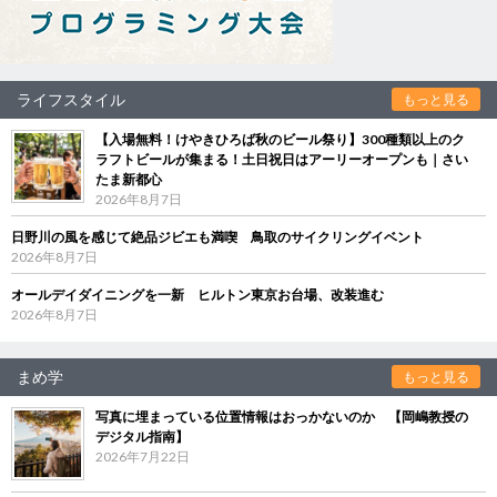
ライフスタイル
もっと見る
【入場無料！けやきひろば秋のビール祭り】300種類以上のク
ラフトビールが集まる！土日祝日はアーリーオープンも｜さい
たま新都心
2026年8月7日
日野川の風を感じて絶品ジビエも満喫 鳥取のサイクリングイベント
2026年8月7日
オールデイダイニングを一新 ヒルトン東京お台場、改装進む
2026年8月7日
まめ学
もっと見る
写真に埋まっている位置情報はおっかないのか 【岡嶋教授の
デジタル指南】
2026年7月22日