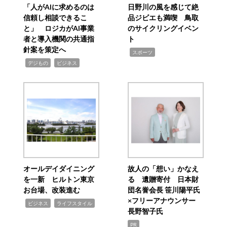
「人がAIに求めるのは
日野川の風を感じて絶
信頼し相談できるこ
品ジビエも満喫 鳥取
と」 ロジカがAI事業
のサイクリングイベン
者と導入機関の共通指
ト
針案を策定へ
,
スポーツ
,
,
デジもの
ビジネス
オールデイダイニング
故人の「想い」かなえ
を一新 ヒルトン東京
る 遺贈寄付 日本財
お台場、改装進む
団名誉会長 笹川陽平氏
×フリーアナウンサー
,
,
ビジネス
ライフスタイル
長野智子氏
PR