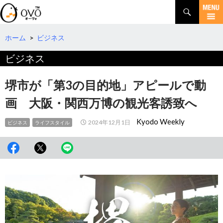
検
索
コ
ン
テ
ホーム
>
ビジネス
ン
ビジネス
ツ
へ
移
堺市が「第3の目的地」アピールで動
動
画 大阪・関西万博の観光客誘致へ
Kyodo Weekly
2024年12月1日
ビジネス
ライフスタイル