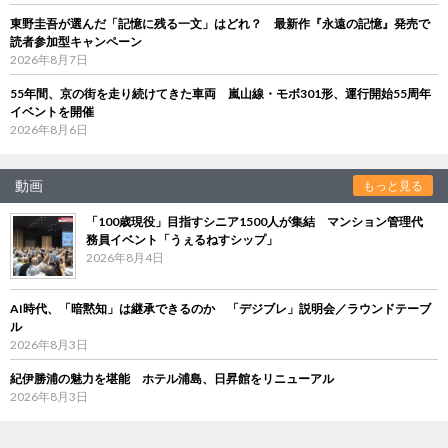
東野圭吾が選んだ「記憶に残る一文」はどれ？ 最新作『永遠の記憶』発売で
読者参加型キャンペーン
2026年8月7日
55年間、京の街を走り続けてきた車両 嵐山線・モボ301形、運行開始55周年
イベントを開催
2026年8月6日
動画
もっと見る
「100歳現役」目指すシニア1500人が集結 マンション管理代
務員イベント「うぇるねすシップ」
2026年8月4日
AI時代、「暗黙知」は継承できるのか 「デジブレ」説明会／ラウンドテーブ
ル
2026年8月3日
紀伊勝浦の魅力を堪能 ホテル浦島、日昇館をリニューアル
2026年8月3日