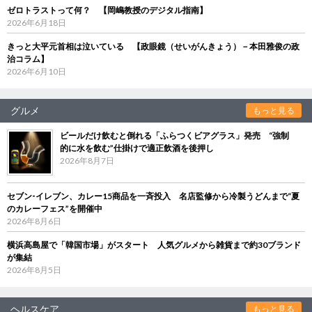
ゼロトラストって何？ 【岡嶋教授のデジタル指南】
2026年6月18日
きっと大平元首相は泣いている 【政眼鏡（せいがんきょう）－本田雅俊の政
治コラム】
2026年6月10日
グルメ
もっと見る
ビールだけ飲むと倒れる「ふらつくビアグラス」発売 “強制
的に水を飲む”仕掛けで適正飲酒を後押し
2026年8月7日
セブン‐イレブン、カレー15商品を一斉投入 名店監修から冷製うどんまで“夏
のカレーフェス”を開催中
2026年8月6日
横浜高島屋で「韓国市場」がスタート 人気グルメから雑貨まで約30ブランド
が集結
2026年8月5日
ヘルスケア
もっと見る