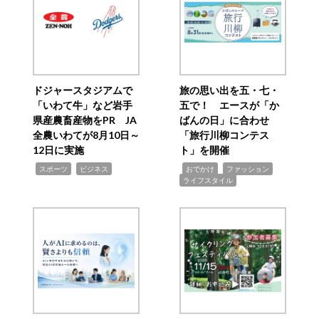
ドジャースタジアムで
旅の思い出を五・七・
「いわて牛」など岩手
五で！ エースが「か
県産農畜産物をPR JA
ばんの日」に合わせ
全農いわてが8月10日～
「旅行川柳コンテス
12日に実施
ト」を開催
,
,
,
,
,
スポーツ
ビジネス
おでかけ
ファッション
ライフスタイル