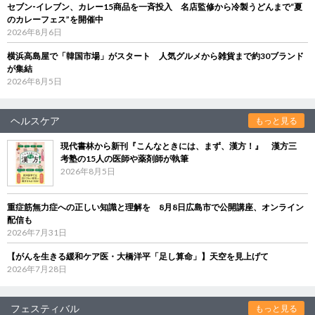
セブン‐イレブン、カレー15商品を一斉投入 名店監修から冷製うどんまで“夏
のカレーフェス”を開催中
2026年8月6日
横浜高島屋で「韓国市場」がスタート 人気グルメから雑貨まで約30ブランド
が集結
2026年8月5日
ヘルスケア
もっと見る
現代書林から新刊『こんなときには、まず、漢方！』 漢方三
考塾の15人の医師や薬剤師が執筆
2026年8月5日
重症筋無力症への正しい知識と理解を 8月8日広島市で公開講座、オンライン
配信も
2026年7月31日
【がんを生きる緩和ケア医・大橋洋平「足し算命」】天空を見上げて
2026年7月28日
フェスティバル
もっと見る