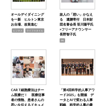
オールデイダイニング
故人の「想い」かなえ
を一新 ヒルトン東京
る 遺贈寄付 日本財
お台場、改装進む
団名誉会長 笹川陽平氏
×フリーアナウンサー
,
,
ビジネス
ライフスタイル
長野智子氏
PR
CAR T細胞療法はチー
「第4回科学的人事アワ
ム医療だ！ 医療従事
ード2025」を開催 デ
者の情熱、患者さんの
ータとAIで変わる人事
思いを伝えるドキュメ
戦略 科学的人事の最