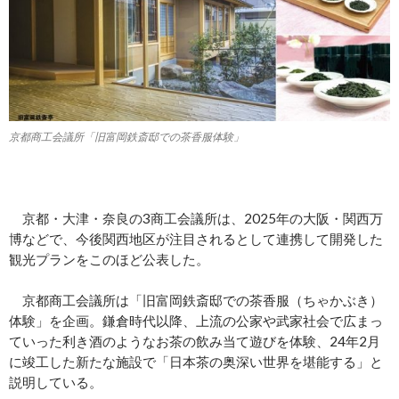
京都商工会議所「旧富岡鉄斎邸での茶香服体験」
京都・大津・奈良の3商工会議所は、2025年の大阪・関西万
博などで、今後関西地区が注目されるとして連携して開発した
観光プランをこのほど公表した。
京都商工会議所は「旧富岡鉄斎邸での茶香服（ちゃかぶき）
体験」を企画。鎌倉時代以降、上流の公家や武家社会で広まっ
ていった利き酒のようなお茶の飲み当て遊びを体験、24年2月
に竣工した新たな施設で「日本茶の奥深い世界を堪能する」と
説明している。