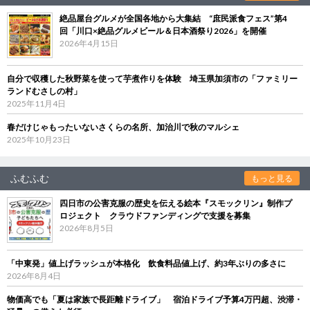
絶品屋台グルメが全国各地から大集結 “庶民派食フェス”第4
回「川口×絶品グルメビール＆日本酒祭り2026」を開催
2026年4月15日
自分で収穫した秋野菜を使って芋煮作りを体験 埼玉県加須市の「ファミリー
ランドむさしの村」
2025年11月4日
春だけじゃもったいないさくらの名所、加治川で秋のマルシェ
2025年10月23日
ふむふむ
もっと見る
四日市の公害克服の歴史を伝える絵本『スモックリン』制作プ
ロジェクト クラウドファンディングで支援を募集
2026年8月5日
「中東発」値上げラッシュが本格化 飲食料品値上げ、約3年ぶりの多さに
2026年8月4日
物価高でも「夏は家族で長距離ドライブ」 宿泊ドライブ予算4万円超、渋滞・