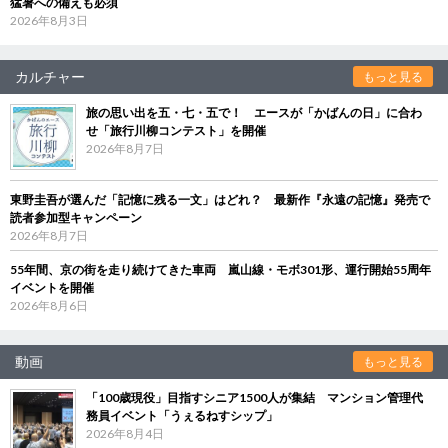
猛暑への備えも必須
2026年8月3日
カルチャー
もっと見る
旅の思い出を五・七・五で！ エースが「かばんの日」に合わ
せ「旅行川柳コンテスト」を開催
2026年8月7日
東野圭吾が選んだ「記憶に残る一文」はどれ？ 最新作『永遠の記憶』発売で
読者参加型キャンペーン
2026年8月7日
55年間、京の街を走り続けてきた車両 嵐山線・モボ301形、運行開始55周年
イベントを開催
2026年8月6日
動画
もっと見る
「100歳現役」目指すシニア1500人が集結 マンション管理代
務員イベント「うぇるねすシップ」
2026年8月4日