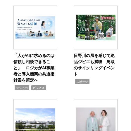
「人がAIに求めるのは
日野川の風を感じて絶
信頼し相談できるこ
品ジビエも満喫 鳥取
と」 ロジカがAI事業
のサイクリングイベン
者と導入機関の共通指
ト
針案を策定へ
,
スポーツ
,
,
デジもの
ビジネス