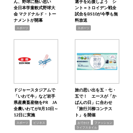
ん、野球に熱い思い
選手を応援しよう シ
全日本学童軟式野球大
ント＝トロイデン戦全
会 マクドナルド・トー
試合をBS10が今季も無
ナメントが開幕
料放送
,
,
スポーツ
スポーツ
ドジャースタジアムで
旅の思い出を五・七・
「いわて牛」など岩手
五で！ エースが「か
県産農畜産物をPR JA
ばんの日」に合わせ
全農いわてが8月10日～
「旅行川柳コンテス
12日に実施
ト」を開催
,
,
,
,
,
スポーツ
ビジネス
おでかけ
ファッション
ライフスタイル