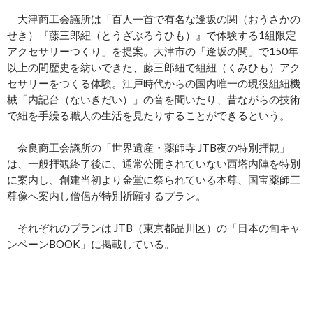
大津商工会議所は「百人一首で有名な逢坂の関（おうさかの
せき）『藤三郎紐（とうざぶろうひも）』で体験する1組限定
アクセサリーつくり」を提案。大津市の「逢坂の関」で150年
以上の間歴史を紡いできた、藤三郎紐で組紐（くみひも）アク
セサリーをつくる体験。江戸時代からの国内唯一の現役組紐機
械「内記台（ないきだい）」の音を聞いたり、昔ながらの技術
で紐を手繰る職人の生活を見たりすることができるという。
奈良商工会議所の「世界遺産・薬師寺 JTB夜の特別拝観」
は、一般拝観終了後に、通常公開されていない西塔内陣を特別
に案内し、創建当初より金堂に祭られている本尊、国宝薬師三
尊像へ案内し僧侶が特別祈願するプラン。
それぞれのプランは JTB（東京都品川区）の「日本の旬キャ
ンペーンBOOK」に掲載している。