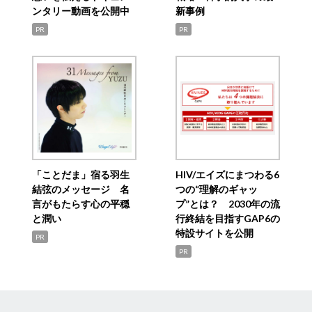
ンタリー動画を公開中
新事例
PR
PR
「ことだま」宿る羽生
HIV/エイズにまつわる6
結弦のメッセージ 名
つの“理解のギャッ
言がもたらす心の平穏
プ”とは？ 2030年の流
と潤い
行終結を目指すGAP6の
特設サイトを公開
PR
PR