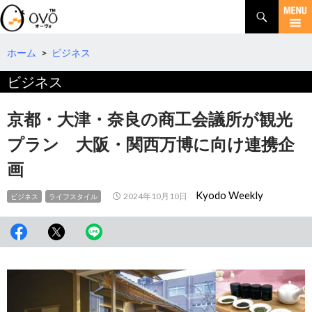
検
索
コ
ン
テ
ホーム
>
ビジネス
ン
ビジネス
ツ
へ
移
京都・大津・奈良の商工会議所が観光
動
プラン 大阪・関西万博に向け連携企
画
Kyodo Weekly
2024年10月10日
ビジネス
ライフスタイル