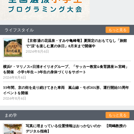
ライフスタイル
もっと見る
【京都 湯の花温泉・すみや亀峰菴】夏限定のおもてなし「旅館
で“涼”を楽しむ夏の休日」8月末まで開催中
2026年8月6日
横浜F・マリノス×日清オイリオグループ、「サッカー教室&食育講座 in 宮崎」
を開催 小学1年生～3年生の身体づくりをサポート
2026年8月6日
55年間、京の街を走り続けてきた車両 嵐山線・モボ301形、運行開始55周年
イベントを開催
2026年8月6日
まめ学
もっと見る
写真に埋まっている位置情報はおっかないのか 【岡嶋教授の
デジタル指南】