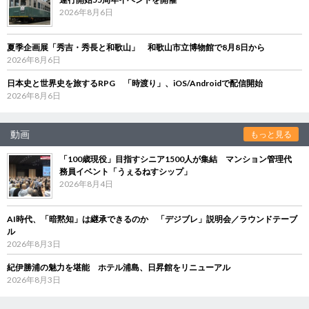
2026年8月6日
夏季企画展「秀吉・秀長と和歌山」 和歌山市立博物館で8月8日から
2026年8月6日
日本史と世界史を旅するRPG 「時渡り」、iOS/Androidで配信開始
2026年8月6日
動画
もっと見る
「100歳現役」目指すシニア1500人が集結 マンション管理代
務員イベント「うぇるねすシップ」
2026年8月4日
AI時代、「暗黙知」は継承できるのか 「デジブレ」説明会／ラウンドテーブ
ル
2026年8月3日
紀伊勝浦の魅力を堪能 ホテル浦島、日昇館をリニューアル
2026年8月3日