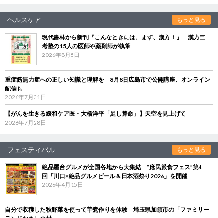
ヘルスケア
もっと見る
現代書林から新刊『こんなときには、まず、漢方！』 漢方三
考塾の15人の医師や薬剤師が執筆
2026年8月5日
重症筋無力症への正しい知識と理解を 8月8日広島市で公開講座、オンライン
配信も
2026年7月31日
【がんを生きる緩和ケア医・大橋洋平「足し算命」】天空を見上げて
2026年7月28日
フェスティバル
もっと見る
絶品屋台グルメが全国各地から大集結 “庶民派食フェス”第4
回「川口×絶品グルメビール＆日本酒祭り2026」を開催
2026年4月15日
自分で収穫した秋野菜を使って芋煮作りを体験 埼玉県加須市の「ファミリー