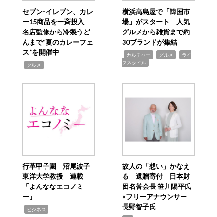
セブン‐イレブン、カレ
横浜高島屋で「韓国市
ー15商品を一斉投入
場」がスタート 人気
名店監修から冷製うど
グルメから雑貨まで約
んまで“夏のカレーフェ
30ブランドが集結
ス”を開催中
,
,
,
カルチャー
グルメ
ライ
フスタイル
,
グルメ
行革甲子園 沼尾波子
故人の「想い」かなえ
東洋大学教授 連載
る 遺贈寄付 日本財
「よんななエコノミ
団名誉会長 笹川陽平氏
ー」
×フリーアナウンサー
長野智子氏
,
ビジネス