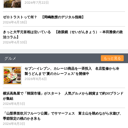
2026年7月22日
ゼロトラストって何？ 【岡嶋教授のデジタル指南】
2026年6月18日
きっと大平元首相は泣いている 【政眼鏡（せいがんきょう）－本田雅俊の政
治コラム】
2026年6月10日
グルメ
もっと見る
セブン‐イレブン、カレー15商品を一斉投入 名店監修から冷
製うどんまで“夏のカレーフェス”を開催中
2026年8月6日
横浜高島屋で「韓国市場」がスタート 人気グルメから雑貨まで約30ブランド
が集結
2026年8月5日
「山梨県笛吹川フルーツ公園」でサマーフェス 富士山を眺めながら水遊び、
季節限定の桃のかき氷も
2026年8月3日