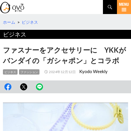
検
索
コ
ン
テ
ホーム
>
ビジネス
ン
ビジネス
ツ
へ
移
ファスナーをアクセサリーに YKKが
動
バンダイの「ガシャポン」とコラボ
Kyodo Weekly
2024年12月12日
ビジネス
ファッション