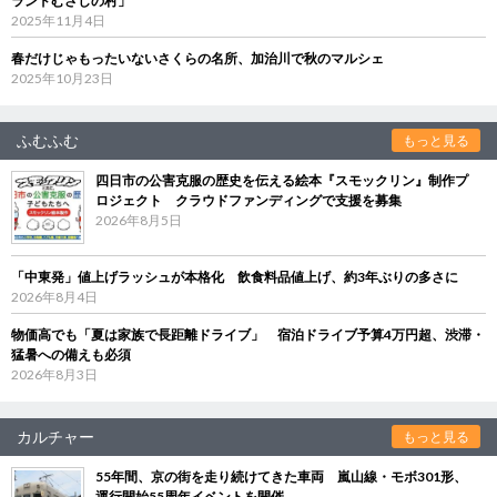
ランドむさしの村」
2025年11月4日
春だけじゃもったいないさくらの名所、加治川で秋のマルシェ
2025年10月23日
ふむふむ
もっと見る
四日市の公害克服の歴史を伝える絵本『スモックリン』制作プ
ロジェクト クラウドファンディングで支援を募集
2026年8月5日
「中東発」値上げラッシュが本格化 飲食料品値上げ、約3年ぶりの多さに
2026年8月4日
物価高でも「夏は家族で長距離ドライブ」 宿泊ドライブ予算4万円超、渋滞・
猛暑への備えも必須
2026年8月3日
カルチャー
もっと見る
55年間、京の街を走り続けてきた車両 嵐山線・モボ301形、
運行開始55周年イベントを開催