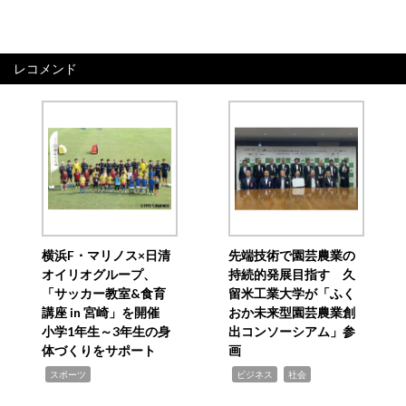
レコメンド
横浜F・マリノス×日清
先端技術で園芸農業の
オイリオグループ、
持続的発展目指す 久
「サッカー教室&食育
留米工業大学が「ふく
講座 in 宮崎」を開催
おか未来型園芸農業創
小学1年生～3年生の身
出コンソーシアム」参
体づくりをサポート
画
,
,
,
スポーツ
ビジネス
社会