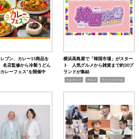
イレブン、カレー15商品を
横浜高島屋で「韓国市場」がスター
 名店監修から冷製うどん
ト 人気グルメから雑貨まで約30ブ
のカレーフェス”を開催中
ランドが集結
,
,
,
カルチャー
グルメ
ライフスタイル