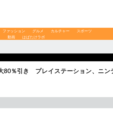
ファッション
グルメ
カルチャー
スポーツ
ス
動画
はばたけラボ
大80％引き プレイステーション、ニン