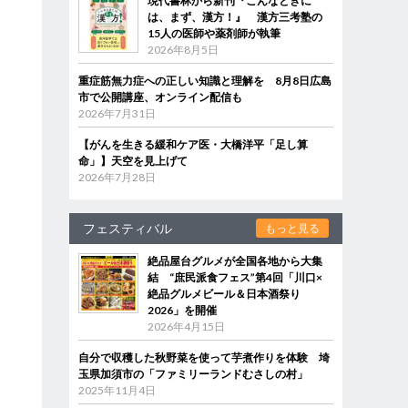
現代書林から新刊『こんなときに
は、まず、漢方！』 漢方三考塾の
15人の医師や薬剤師が執筆
2026年8月5日
重症筋無力症への正しい知識と理解を 8月8日広島
市で公開講座、オンライン配信も
2026年7月31日
【がんを生きる緩和ケア医・大橋洋平「足し算
命」】天空を見上げて
2026年7月28日
フェスティバル
もっと見る
絶品屋台グルメが全国各地から大集
結 “庶民派食フェス”第4回「川口×
絶品グルメビール＆日本酒祭り
2026」を開催
2026年4月15日
自分で収穫した秋野菜を使って芋煮作りを体験 埼
玉県加須市の「ファミリーランドむさしの村」
2025年11月4日