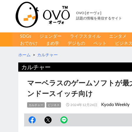
OVO [オーヴォ]
話題の情報を発信するサイト
コンテンツへ移動
検
SDGs
ジェンダー
ライフスタイル
エンタメ
索
おでかけ
まめ学
デジもの
ペット
ビジネ
ホーム
>
カルチャー
カルチャー
マーベラスのゲームソフトが最
ンドースイッチ向け
Kyodo Weekly
2024年12月26日
カルチャー
ビジネス