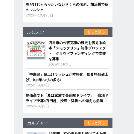
春だけじゃもったいないさくらの名所、加治川で秋
のマルシェ
2025年10月23日
ふむふむ
もっと見る
四日市の公害克服の歴史を伝える絵
本『スモックリン』制作プロジェク
ト クラウドファンディングで支援
を募集
2026年8月5日
「中東発」値上げラッシュが本格化 飲食料品値上
げ、約3年ぶりの多さに
2026年8月4日
物価高でも「夏は家族で長距離ドライブ」 宿泊ド
ライブ予算4万円超、渋滞・猛暑への備えも必須
2026年8月3日
カルチャー
もっと見る
55年間、京の街を走り続けてきた車