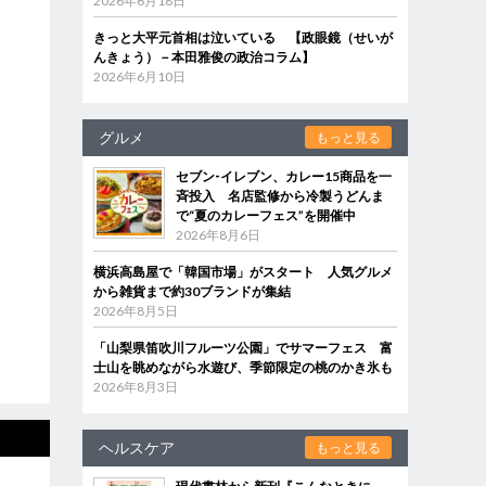
2026年6月18日
きっと大平元首相は泣いている 【政眼鏡（せいが
んきょう）－本田雅俊の政治コラム】
2026年6月10日
グルメ
もっと見る
セブン‐イレブン、カレー15商品を一
斉投入 名店監修から冷製うどんま
で“夏のカレーフェス”を開催中
2026年8月6日
横浜高島屋で「韓国市場」がスタート 人気グルメ
から雑貨まで約30ブランドが集結
2026年8月5日
「山梨県笛吹川フルーツ公園」でサマーフェス 富
士山を眺めながら水遊び、季節限定の桃のかき氷も
2026年8月3日
ヘルスケア
もっと見る