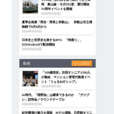
両 嵐山線・モボ301形、運行開始
55周年イベントを開催
2026年8月6日
夏季企画展「秀吉・秀長と和歌山」 和歌山市立博
物館で8月8日から
2026年8月6日
日本史と世界史を旅するRPG 「時渡り」、
iOS/Androidで配信開始
2026年8月6日
動画
もっと見る
「100歳現役」目指すシニア1500人
が集結 マンション管理代務員イベ
ント「うぇるねすシップ」
2026年8月4日
AI時代、「暗黙知」は継承できるのか 「デジブ
レ」説明会／ラウンドテーブル
2026年8月3日
紀伊勝浦の魅力を堪能 ホテル浦島、日昇館をリニ