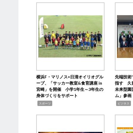
横浜F・マリノス×日清オイリオグル
先端技術
ープ、「サッカー教室&食育講座 in
指す 久
宮崎」を開催 小学1年生～3年生の
未来型園
身体づくりをサポート
ム」参画
,
,
,
スポーツ
ビジネス