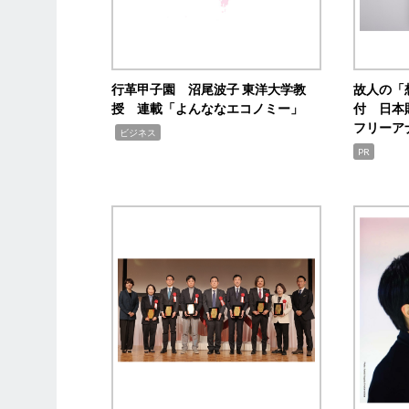
行革甲子園 沼尾波子 東洋大学教
故人の「
授 連載「よんななエコノミー」
付 日本
フリーア
,
ビジネス
PR