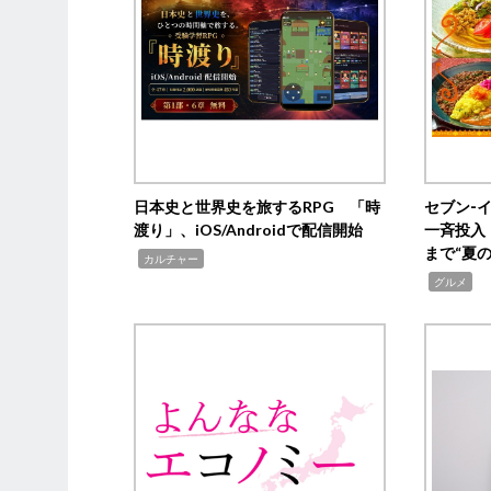
日本史と世界史を旅するRPG 「時
セブン‐
渡り」、iOS/Androidで配信開始
一斉投入
まで“夏
,
カルチャー
,
グルメ