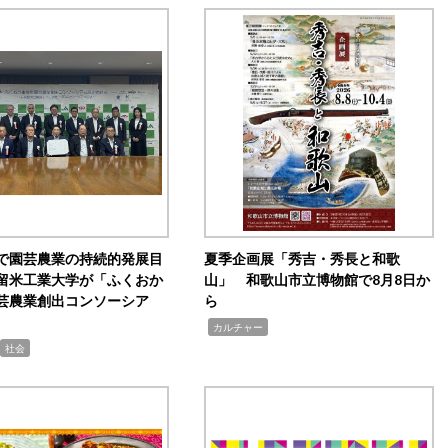
で園芸農業の持続的発展目
夏季企画展「秀吉・秀長と和歌
留米工業大学が「ふくおか
山」 和歌山市立博物館で8月8日か
芸農業創出コンソーシア
ら
,
カルチャー
社会