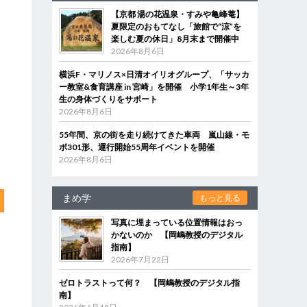
【京都 湯の花温泉・すみや亀峰菴】
夏限定のおもてなし「旅館で“涼”を
楽しむ夏の休日」8月末まで開催中
2026年8月6日
横浜F・マリノス×日清オイリオグループ、「サッカ
ー教室&食育講座 in 宮崎」を開催 小学1年生～3年
生の身体づくりをサポート
2026年8月6日
55年間、京の街を走り続けてきた車両 嵐山線・モ
ボ301形、運行開始55周年イベントを開催
2026年8月6日
まめ学
もっと見る
写真に埋まっている位置情報はおっ
かないのか 【岡嶋教授のデジタル
指南】
2026年7月22日
ゼロトラストって何？ 【岡嶋教授のデジタル指
南】