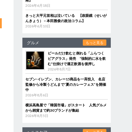
南】
2026年6月18日
きっと大平元首相は泣いている 【政眼鏡（せいが
んきょう）－本田雅俊の政治コラム】
2026年6月10日
グルメ
もっと見る
ビールだけ飲むと倒れる「ふらつく
ビアグラス」発売 “強制的に水を飲
む”仕掛けで適正飲酒を後押し
2026年8月7日
セブン‐イレブン、カレー15商品を一斉投入 名店
監修から冷製うどんまで“夏のカレーフェス”を開催
中
2026年8月6日
横浜高島屋で「韓国市場」がスタート 人気グルメ
から雑貨まで約30ブランドが集結
2026年8月5日