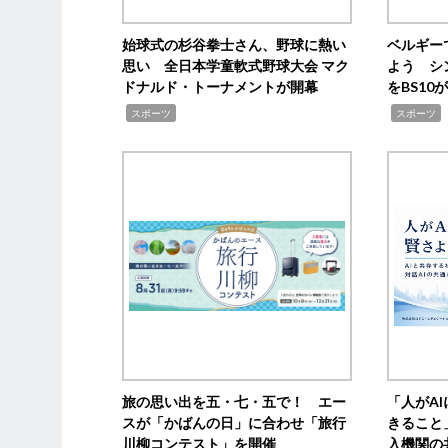
始球式の杉谷拳士さん、野球に熱い
ベルギー
思い 全日本学童軟式野球大会 マク
よう シ
ドナルド・トーナメントが開幕
をBS1
,
,
スポーツ
スポーツ
旅の思い出を五・七・五で！ エー
「人がA
スが「かばんの日」に合わせ「旅行
きること
川柳コンテスト」を開催
入機関の