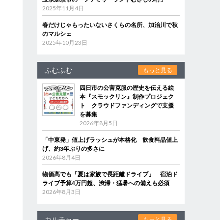
2025年11月4日
春だけじゃもったいないさくらの名所、加治川で秋
のマルシェ
2025年10月23日
ふむふむ
もっと見る
四日市の公害克服の歴史を伝える絵
本『スモックリン』制作プロジェク
ト クラウドファンディングで支援
を募集
2026年8月5日
「中東発」値上げラッシュが本格化 飲食料品値上
げ、約3年ぶりの多さに
2026年8月4日
物価高でも「夏は家族で長距離ドライブ」 宿泊ド
ライブ予算4万円超、渋滞・猛暑への備えも必須
2026年8月3日
カルチャー
もっと見る