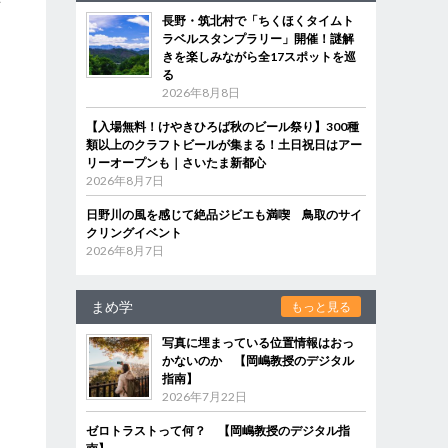
字
長野・筑北村で「ちくほくタイムト
な
ラベルスタンプラリー」開催！謎解
きを楽しみながら全17スポットを巡
る
2026年8月8日
た
【入場無料！けやきひろば秋のビール祭り】300種
類以上のクラフトビールが集まる！土日祝日はアー
リーオープンも｜さいたま新都心
2026年8月7日
日野川の風を感じて絶品ジビエも満喫 鳥取のサイ
クリングイベント
2026年8月7日
まめ学
もっと見る
写真に埋まっている位置情報はおっ
かないのか 【岡嶋教授のデジタル
指南】
2026年7月22日
ゼロトラストって何？ 【岡嶋教授のデジタル指