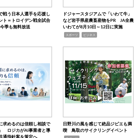
で戦う日本人選手を応援し
ドジャースタジアムで「いわて牛」
ント＝トロイデン戦全試合
など岩手県産農畜産物をPR JA全農
0が今季も無料放送
いわてが8月10日～12日に実施
,
,
スポーツ
ビジネス
Iに求めるのは信頼し相談で
日野川の風を感じて絶品ジビエも満
」 ロジカがAI事業者と導
喫 鳥取のサイクリングイベント
共通指針案を策定へ