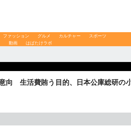
ファッション
グルメ
カルチャー
スポーツ
ス
動画
はばたけラボ
の意向 生活費賄う目的、日本公庫総研の