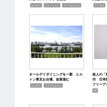
,
,
,
,
,
おでかけ
ファッション
ライフスタイル
デジもの
オールデイダイニングを一新 ヒル
故人の「
トン東京お台場、改装進む
付 日本
フリーア
,
,
ビジネス
ライフスタイル
PR