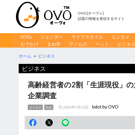
OVO [オーヴォ]
話題の情報を発信するサイト
コンテンツへ移動
検
SDGs
ジェンダー
ライフスタイル
エンタメ
索
おでかけ
まめ学
デジもの
ペット
ビジネ
ホーム
>
ビジネス
ビジネス
高齢経営者の2割「生涯現役」
企業調査
bdot by OVO
2025年1月21日
ビジネス
社会