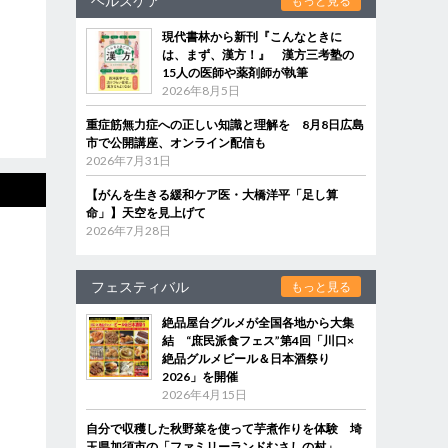
ヘルスケア
もっと見る
現代書林から新刊『こんなときに
は、まず、漢方！』 漢方三考塾の
15人の医師や薬剤師が執筆
2026年8月5日
重症筋無力症への正しい知識と理解を 8月8日広島
市で公開講座、オンライン配信も
2026年7月31日
【がんを生きる緩和ケア医・大橋洋平「足し算
命」】天空を見上げて
2026年7月28日
フェスティバル
もっと見る
絶品屋台グルメが全国各地から大集
結 “庶民派食フェス”第4回「川口×
絶品グルメビール＆日本酒祭り
2026」を開催
2026年4月15日
自分で収穫した秋野菜を使って芋煮作りを体験 埼
玉県加須市の「ファミリーランドむさしの村」