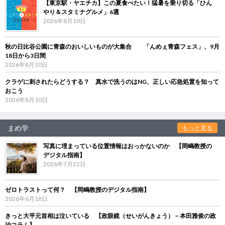
【東京駅・ヤエチカ】この夏食べたい！猛暑を乗り切る「ひん
やり＆スタミナグルメ」6選
2026年8月10日
秋の日比谷公園に青森のおいしいものが大集合 「んめぇ青森フェス」、9月
18日から3日間
2026年8月10日
クラゲに刺されたらどうする？ 真水で洗うのはNG、正しい応急処置を知って
おこう
2026年8月10日
まめ学
もっと見る
写真に埋まっている位置情報はおっかないのか 【岡嶋教授の
デジタル指南】
2026年7月22日
ゼロトラストって何？ 【岡嶋教授のデジタル指南】
2026年6月18日
きっと大平元首相は泣いている 【政眼鏡（せいがんきょう）－本田雅俊の政
治コラム】