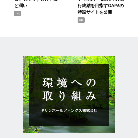
と潤い
行終結を目指すGAP6の
特設サイトを公開
PR
PR