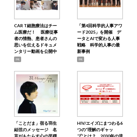
CAR T細胞療法はチー
「第4回科学的人事アワ
ム医療だ！ 医療従事
ード2025」を開催 デ
者の情熱、患者さんの
ータとAIで変わる人事
思いを伝えるドキュメ
戦略 科学的人事の最
ンタリー動画を公開中
新事例
PR
PR
「ことだま」宿る羽生
HIV/エイズにまつわる6
結弦のメッセージ 名
つの“理解のギャッ
言がもたらす心の平穏
プ”とは？ 2030年の流