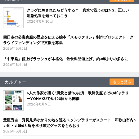
クラゲに刺されたらどうする？ 真水で洗うのはNG、正しい
応急処置を知っておこう
2026年8月10日
四日市の公害克服の歴史を伝える絵本『スモックリン』制作プロジェクト ク
ラウドファンディングで支援を募集
2026年8月5日
「中東発」値上げラッシュが本格化 飲食料品値上げ、約3年ぶりの多さに
2026年8月4日
カルチャー
もっと見る
6人の作家が描く“風景と猫”の共演 歌舞伎座そばのギャラリ
ーYOHAKUで8月20日から開催
2026年8月9日
豊臣秀吉・秀長兄弟ゆかりの地を巡るスタンプラリーがスタート 和歌山市内5
カ所・近畿6カ所を巡り限定グッズをもらおう
2026年8月8日