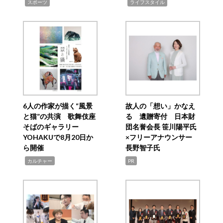
,
,
スポーツ
ライフスタイル
6人の作家が描く“風景
故人の「想い」かなえ
と猫”の共演 歌舞伎座
る 遺贈寄付 日本財
そばのギャラリー
団名誉会長 笹川陽平氏
YOHAKUで8月20日か
×フリーアナウンサー
ら開催
長野智子氏
,
カルチャー
PR