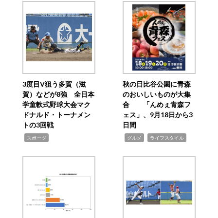
3度目V狙う多賀（滋
秋の日比谷公園に青森
賀）などが8強 全日本
のおいしいものが大集
学童軟式野球大会マク
合 「んめぇ青森フ
ドナルド・トーナメン
ェス」、9月18日から3
トの3回戦
日間
,
,
,
スポーツ
グルメ
ライフスタイル