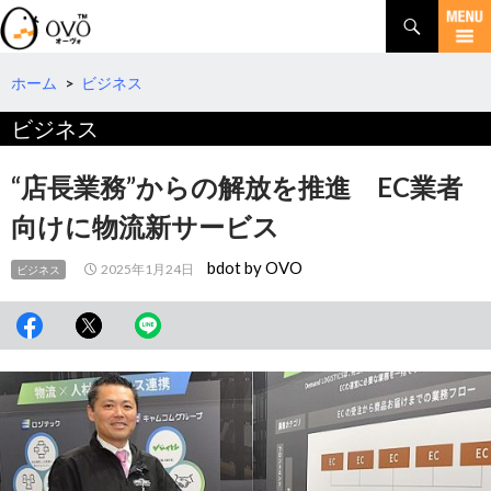
検
索
コ
ン
テ
ホーム
>
ビジネス
ン
ビジネス
ツ
へ
移
“店長業務”からの解放を推進 EC業者
動
向けに物流新サービス
bdot by OVO
2025年1月24日
ビジネス