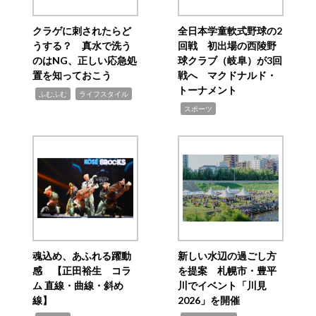
クラゲに刺されたらど
全日本学童軟式野球の2
うする？ 真水で洗う
回戦 初出場の西陵野
のはNG、正しい応急処
球クラブ（岐阜）が3回
置を知っておこう
戦へ マクドナルド・
トーナメント
,
,
ふむふむ
ライフスタイル
,
スポーツ
魂込め、あふれる躍動
新しい水辺の過ごし方
感 【正田裕生 コラ
を提案 札幌市・豊平
ム 直線・曲線・斜め
川でイベント「川見
線】
2026」を開催