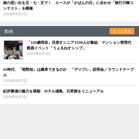
旅の思い出を五・七・五で！ エースが「かばんの日」に合わせ「旅行川柳コ
ンテスト」を開催
2026年8月7日
動画
もっと見る
「100歳現役」目指すシニア1500人が集結 マンション管理代
務員イベント「うぇるねすシップ」
2026年8月4日
AI時代、「暗黙知」は継承できるのか 「デジブレ」説明会／ラウンドテーブ
ル
2026年8月3日
紀伊勝浦の魅力を堪能 ホテル浦島、日昇館をリニューアル
2026年8月3日