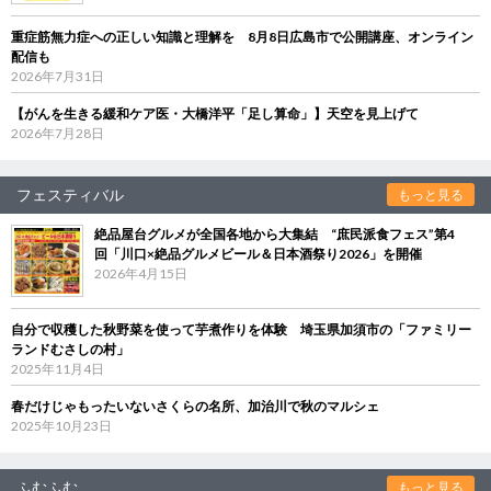
重症筋無力症への正しい知識と理解を 8月8日広島市で公開講座、オンライン
配信も
2026年7月31日
【がんを生きる緩和ケア医・大橋洋平「足し算命」】天空を見上げて
2026年7月28日
フェスティバル
もっと見る
絶品屋台グルメが全国各地から大集結 “庶民派食フェス”第4
回「川口×絶品グルメビール＆日本酒祭り2026」を開催
2026年4月15日
自分で収穫した秋野菜を使って芋煮作りを体験 埼玉県加須市の「ファミリー
ランドむさしの村」
2025年11月4日
春だけじゃもったいないさくらの名所、加治川で秋のマルシェ
2025年10月23日
ふむふむ
もっと見る