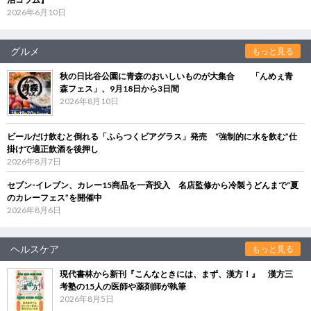
2026年6月10日
グルメ
もっと見る
秋の日比谷公園に青森のおいしいものが大集合 「んめぇ青
森フェス」、9月18日から3日間
2026年8月10日
ビールだけ飲むと倒れる「ふらつくビアグラス」発売 “強制的に水を飲む”仕
掛けで適正飲酒を後押し
2026年8月7日
セブン‐イレブン、カレー15商品を一斉投入 名店監修から冷製うどんまで“夏
のカレーフェス”を開催中
2026年8月6日
ヘルスケア
もっと見る
現代書林から新刊『こんなときには、まず、漢方！』 漢方三
考塾の15人の医師や薬剤師が執筆
2026年8月5日