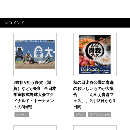
レコメンド
3度目V狙う多賀（滋
秋の日比谷公園に青森
賀）などが8強 全日本
のおいしいものが大集
学童軟式野球大会マク
合 「んめぇ青森フ
ドナルド・トーナメン
ェス」、9月18日から3
トの3回戦
日間
,
,
,
スポーツ
グルメ
ライフスタイル