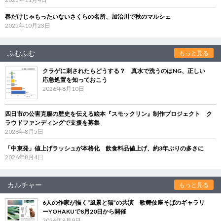
春だけじゃもったいないさくらの名所、加治川で秋のマルシェ
2025年10月23日
ふむふむ
もっと見る
クラゲに刺されたらどうする？ 真水で洗うのはNG、正しい
応急処置を知っておこう
2026年8月10日
四日市の公害克服の歴史を伝える絵本『スモックリン』制作プロジェクト ク
ラウドファンディングで支援を募集
2026年8月5日
「中東発」値上げラッシュが本格化 飲食料品値上げ、約3年ぶりの多さに
2026年8月4日
カルチャー
もっと見る
6人の作家が描く“風景と猫”の共演 歌舞伎座そばのギャラリ
ーYOHAKUで8月20日から開催
2026年8月9日