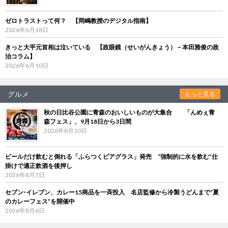
ゼロトラストって何？ 【岡嶋教授のデジタル指南】
2026年6月18日
きっと大平元首相は泣いている 【政眼鏡（せいがんきょう）－本田雅俊の政
治コラム】
2026年6月10日
グルメ
もっと見る
秋の日比谷公園に青森のおいしいものが大集合 「んめぇ青
森フェス」、9月18日から3日間
2026年8月10日
ビールだけ飲むと倒れる「ふらつくビアグラス」発売 “強制的に水を飲む”仕
掛けで適正飲酒を後押し
2026年8月7日
セブン‐イレブン、カレー15商品を一斉投入 名店監修から冷製うどんまで“夏
のカレーフェス”を開催中
2026年8月6日