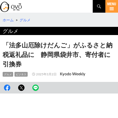
検
索
コ
ン
テ
ホーム
>
グルメ
ン
グルメ
ツ
へ
移
「法多山厄除けだんご」がふるさと納
動
税返礼品に 静岡県袋井市、寄付者に
引換券
Kyodo Weekly
2025年3月2日
グルメ
ビジネス