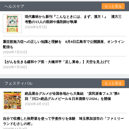
ヘルスケア
もっと見る
現代書林から新刊『こんなときには、まず、漢方！』 漢方三
考塾の15人の医師や薬剤師が執筆
2026年8月5日
重症筋無力症への正しい知識と理解を 8月8日広島市で公開講座、オンライン
配信も
2026年7月31日
【がんを生きる緩和ケア医・大橋洋平「足し算命」】天空を見上げて
2026年7月28日
フェスティバル
もっと見る
絶品屋台グルメが全国各地から大集結 “庶民派食フェス”第4
回「川口×絶品グルメビール＆日本酒祭り2026」を開催
2026年4月15日
自分で収穫した秋野菜を使って芋煮作りを体験 埼玉県加須市の「ファミリー
ランドむさしの村」
2025年11月4日