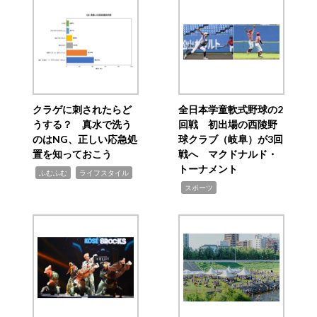
クラゲに刺されたらど
全日本学童軟式野球の2
うする？ 真水で洗う
回戦 初出場の西陵野
のはNG、正しい応急処
球クラブ（岐阜）が3回
置を知っておこう
戦へ マクドナルド・
トーナメント
,
,
ふむふむ
ライフスタイル
,
スポーツ