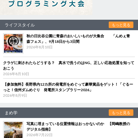
ライフスタイル
もっと見る
秋の日比谷公園に青森のおいしいものが大集合 「んめぇ青
森フェス」、9月18日から3日間
2026年8月10日
クラゲに刺されたらどうする？ 真水で洗うのはNG、正しい応急処置を知って
おこう
2026年8月10日
【参加無料】長野県内12カ所の発電所をめぐって豪華賞品をゲット！「ぐるー
っと！信州ダムめぐり 発電所スタンプラリー2026」
2026年8月9日
まめ学
もっと見る
写真に埋まっている位置情報はおっかないのか 【岡嶋教授の
デジタル指南】
2026年7月22日