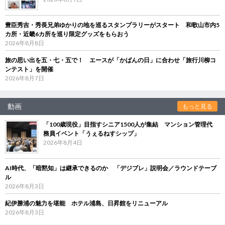
豊臣秀吉・秀長兄弟ゆかりの地を巡るスタンプラリーがスタート 和歌山市内5
カ所・近畿6カ所を巡り限定グッズをもらおう
2026年8月8日
旅の思い出を五・七・五で！ エースが「かばんの日」に合わせ「旅行川柳コ
ンテスト」を開催
2026年8月7日
動画
もっと見る
「100歳現役」目指すシニア1500人が集結 マンション管理代
務員イベント「うぇるねすシップ」
2026年8月4日
AI時代、「暗黙知」は継承できるのか 「デジブレ」説明会／ラウンドテーブ
ル
2026年8月3日
紀伊勝浦の魅力を堪能 ホテル浦島、日昇館をリニューアル
2026年8月3日