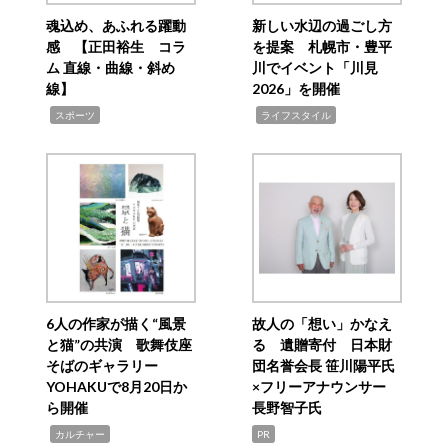
魂込め、あふれる躍動
新しい水辺の過ごし方
感 【正田裕生 コラ
を提案 札幌市・豊平
ム 直線・曲線・斜め
川でイベント「川見
線】
2026」を開催
,
,
スポーツ
ライフスタイル
6人の作家が描く“風景
故人の「想い」かなえ
と猫”の共演 歌舞伎座
る 遺贈寄付 日本財
そばのギャラリー
団名誉会長 笹川陽平氏
YOHAKUで8月20日か
×フリーアナウンサー
ら開催
長野智子氏
,
カルチャー
PR