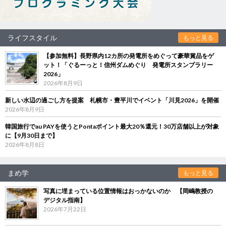
ライフスタイル
もっと見る
【参加無料】長野県内12カ所の発電所をめぐって豪華賞品をゲ
ット！「ぐるーっと！信州ダムめぐり 発電所スタンプラリー
2026」
2026年8月9日
新しい水辺の過ごし方を提案 札幌市・豊平川でイベント「川見2026」を開催
2026年8月9日
韓国旅行でau PAYを使うとPontaポイント最大20％還元！30万店舗以上が対象
に【9月30日まで】
2026年8月8日
まめ学
もっと見る
写真に埋まっている位置情報はおっかないのか 【岡嶋教授の
デジタル指南】
2026年7月22日