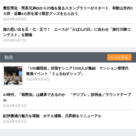
豊臣秀吉・秀長兄弟ゆかりの地を巡るスタンプラリーがスタート 和歌山市内5
カ所・近畿6カ所を巡り限定グッズをもらおう
2026年8月8日
旅の思い出を五・七・五で！ エースが「かばんの日」に合わせ「旅行川柳コ
ンテスト」を開催
2026年8月7日
動画
もっと見る
「100歳現役」目指すシニア1500人が集結 マンション管理代
務員イベント「うぇるねすシップ」
2026年8月4日
AI時代、「暗黙知」は継承できるのか 「デジブレ」説明会／ラウンドテーブ
ル
2026年8月3日
紀伊勝浦の魅力を堪能 ホテル浦島、日昇館をリニューアル
2026年8月3日