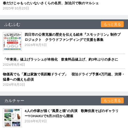
春だけじゃもったいないさくらの名所、加治川で秋のマルシェ
2025年10月23日
ふむふむ
もっと見る
四日市の公害克服の歴史を伝える絵本『スモックリン』制作プ
ロジェクト クラウドファンディングで支援を募集
2026年8月5日
「中東発」値上げラッシュが本格化 飲食料品値上げ、約3年ぶりの多さに
2026年8月4日
物価高でも「夏は家族で長距離ドライブ」 宿泊ドライブ予算4万円超、渋滞・
猛暑への備えも必須
2026年8月3日
カルチャー
もっと見る
6人の作家が描く“風景と猫”の共演 歌舞伎座そばのギャラリ
ーYOHAKUで8月20日から開催
2026年8月9日