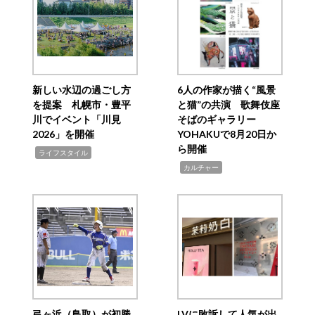
新しい水辺の過ごし方
6人の作家が描く“風景
を提案 札幌市・豊平
と猫”の共演 歌舞伎座
川でイベント「川見
そばのギャラリー
2026」を開催
YOHAKUで8月20日か
ら開催
,
ライフスタイル
,
カルチャー
弓ヶ浜（鳥取）が初勝
LVに敗訴して人気が出