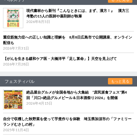
現代書林から新刊『こんなときには、まず、漢方！』 漢方三
考塾の15人の医師や薬剤師が執筆
2026年8月5日
重症筋無力症への正しい知識と理解を 8月8日広島市で公開講座、オンライン
配信も
2026年7月31日
【がんを生きる緩和ケア医・大橋洋平「足し算命」】天空を見上げて
2026年7月28日
フェスティバル
もっと見る
絶品屋台グルメが全国各地から大集結 “庶民派食フェス”第4
回「川口×絶品グルメビール＆日本酒祭り2026」を開催
2026年4月15日
自分で収穫した秋野菜を使って芋煮作りを体験 埼玉県加須市の「ファミリー
ランドむさしの村」
2025年11月4日