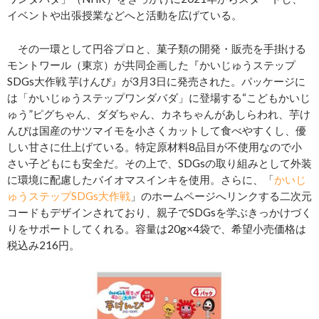
イベントや出張授業などへと活動を広げている。
その一環として円谷プロと、菓子類の開発・販売を手掛ける
モントワール（東京）が共同企画した『かいじゅうステップ
SDGs大作戦 芋けんぴ』が3月3日に発売された。パッケージに
は「かいじゅうステップワンダバダ」に登場する“こどもかいじ
ゅう”ピグちゃん、ダダちゃん、カネちゃんがあしらわれ、芋け
んぴは国産のサツマイモを小さくカットして食べやすくし、優
しい甘さに仕上げている。特定原材料8品目が不使用なので小
さい子どもにも安全だ。その上で、SDGsの取り組みとして外装
に環境に配慮したバイオマスインキを使用。さらに、「
かいじ
ゅうステップSDGs大作戦
」のホームページへリンクする二次元
コードもデザインされており、親子でSDGsを学ぶきっかけづく
りをサポートしてくれる。容量は20g×4袋で、希望小売価格は
税込み216円。