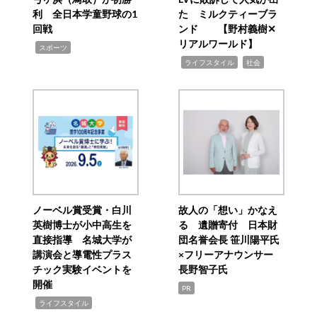
利 全日本学童野球の1
た ミルクティーブラ
回戦
ンド 【野村義樹✕
リアルワールド】
,
スポーツ
,
,
ライフスタイル
社会
ノーベル賞受賞・白川
故人の「想い」かなえ
英樹博士が小中高生を
る 遺贈寄付 日本財
直接指導 名城大学が
団名誉会長 笹川陽平氏
講演会と導電性プラス
×フリーアナウンサー
チック実験イベントを
長野智子氏
開催
PR
,
ライフスタイル