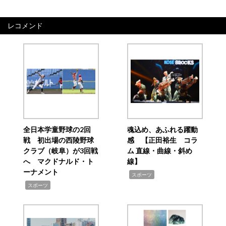
レコメンド
全日本学童野球の2回
魂込め、あふれる躍動
戦 初出場の西陵野球
感 【正田裕生 コラ
クラブ（岐阜）が3回戦
ム 直線・曲線・斜め
へ マクドナルド・ト
線】
ーナメント
,
スポーツ
,
スポーツ