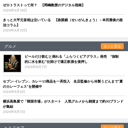
ゼロトラストって何？ 【岡嶋教授のデジタル指南】
2026年6月18日
きっと大平元首相は泣いている 【政眼鏡（せいがんきょう）－本田雅俊の政
治コラム】
2026年6月10日
グルメ
もっと見る
ビールだけ飲むと倒れる「ふらつくビアグラス」発売 “強制
的に水を飲む”仕掛けで適正飲酒を後押し
2026年8月7日
セブン‐イレブン、カレー15商品を一斉投入 名店監修から冷製うどんまで“夏
のカレーフェス”を開催中
2026年8月6日
横浜高島屋で「韓国市場」がスタート 人気グルメから雑貨まで約30ブランド
が集結
2026年8月5日
ヘルスケア
もっと見る