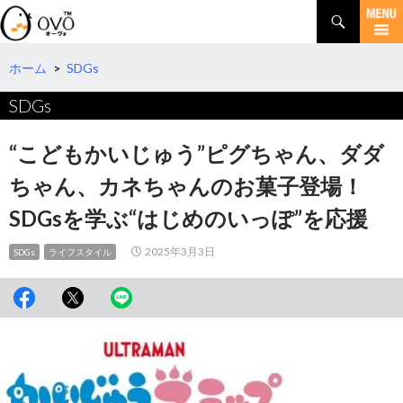
検
索
コ
ン
テ
ホーム
>
SDGs
ン
SDGs
ツ
へ
移
“こどもかいじゅう”ピグちゃん、ダダ
動
ちゃん、カネちゃんのお菓子登場！
SDGsを学ぶ“はじめのいっぽ”を応援
2025年3月3日
SDGs
ライフスタイル